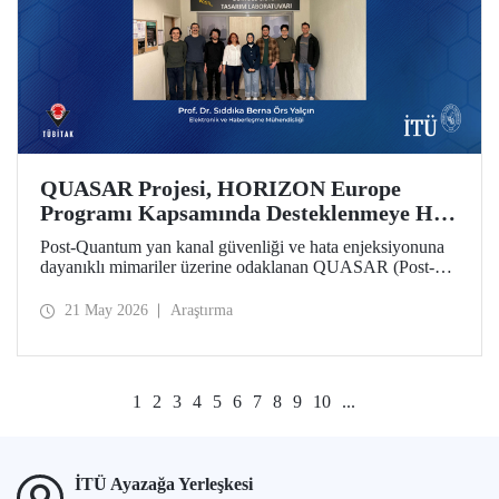
QUASAR Projesi, HORIZON Europe
Programı Kapsamında Desteklenmeye Hak
Kazandı
Post-Quantum yan kanal güvenliği ve hata enjeksiyonuna
dayanıklı mimariler üzerine odaklanan QUASAR (Post-
Quantum Side-Channel Secure and Fault-Resistant
Architectures for RISC V Platforms) projesi, HORIZON
21 May 2026
Araştırma
CL3 2025 02 CS ECCC 05 çağrısı kapsamında
desteklenmeye hak kazandı.
1
2
3
4
5
6
7
8
9
10
...
İTÜ Ayazağa Yerleşkesi