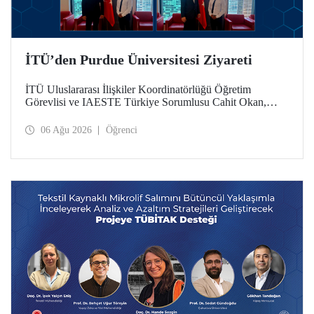
İTÜ’den Purdue Üniversitesi Ziyareti
İTÜ Uluslararası İlişkiler Koordinatörlüğü Öğretim
Görevlisi ve IAESTE Türkiye Sorumlusu Cahit Okan,
akademik ilişkileri ve iş birliğini geliştirmek amacıyla 20-27
Temmuz tarihlerinde ABD’de dünyanın önde gelen
06 Ağu 2026
Öğrenci
araştırma üniversitelerinden Purdue Üniversitesi başta
olmak üzere bir dizi ziyarette bulundu.