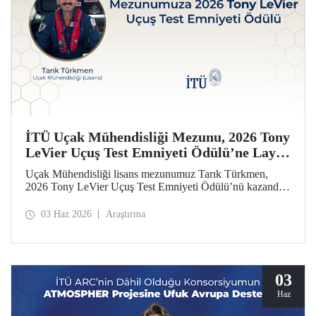
İTÜ Uçak Mühendisliği Mezunu, 2026 Tony
LeVier Uçuş Test Emniyeti Ödülü’ne Layık
Görüldü
Uçak Mühendisliği lisans mezunumuz Tarık Türkmen,
2026 Tony LeVier Uçuş Test Emniyeti Ödülü’nü kazandı.
Mezunumuz, yeni bir uçuş test tekniği geliştirerek uçuş test
emniyetine ve literatürüne sağladığı katkıyla bu prestijli
03 Haz 2026
Araştırma
ödülü kazanan ilk ve tek Türk oldu.
03
Haz