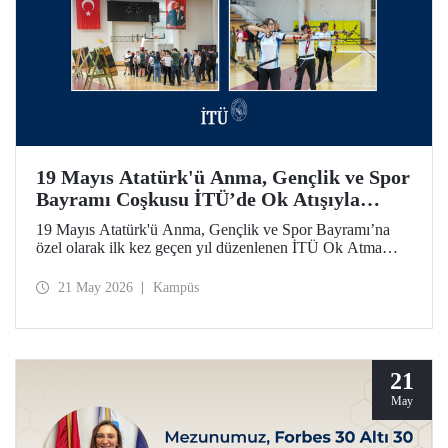
19 Mayıs Atatürk'ü Anma, Gençlik ve Spor
Bayramı Coşkusu İTÜ’de Ok Atışıyla
Yaşandı
19 Mayıs Atatürk'ü Anma, Gençlik ve Spor Bayramı’na
özel olarak ilk kez geçen yıl düzenlenen İTÜ Ok Atma
Etkinliği, 2026 yılında da İTÜ ailesini spor bilinci etrafında
bir araya getirdi.
21 May 2026
Kampüs
21
May