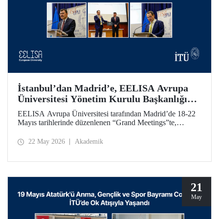
İstanbul’dan Madrid’e, EELISA Avrupa
Üniversitesi Yönetim Kurulu Başkanlığı
Devri
EELISA Avrupa Üniversitesi tarafından Madrid’de 18-22
Mayıs tarihlerinde düzenlenen “Grand Meetings”te,
EELISA Yönetim Kurulu Dönem Başkanlığı İTÜ’den
UPM’e geçti. İTÜ Rektörü Prof. Dr. Hasan Mandal, 6 ay
22 May 2026
Akademik
boyunca sürdürdüğü Başkanlık görevini UPM Rektörü
Prof. Dr. Óscar García Suárez’e düzenlenen bir törenle
devretti.
21
May