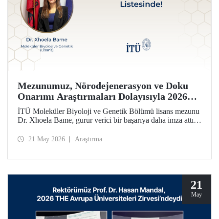
Mezunumuz, Nörodejenerasyon ve Doku
Onarımı Araştırmaları Dolayısıyla 2026
Forbes 30 Altı 30 Listesinde!
İTÜ Moleküler Biyoloji ve Genetik Bölümü lisans mezunu
Dr. Xhoela Bame, gurur verici bir başarıya daha imza attı.
Dr. Bame, nörodejenerasyon ve doku onarımı alanlarındaki
çalışmaları dolayısıyla Forbes dergisinin “2026 Avrupa’nın
21 May 2026
Araştırma
Bilim ve Sağlık Hizmetlerinde 30 Yaş Altı 30 İsmi”
listesine seçildi.
21
May