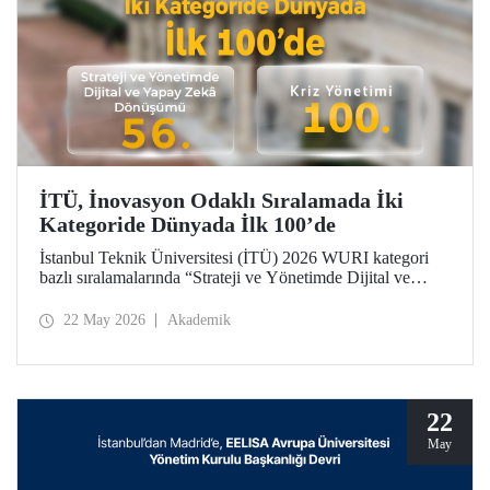
İTÜ, İnovasyon Odaklı Sıralamada İki
Kategoride Dünyada İlk 100’de
İstanbul Teknik Üniversitesi (İTÜ) 2026 WURI kategori
bazlı sıralamalarında “Strateji ve Yönetimde Dijital ve
Yapay Zekâ Dönüşümü”nde 56’ncı, “Kriz Yönetimi”nde
100’üncü oldu.
22 May 2026
Akademik
22
May