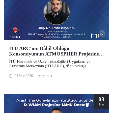
İTÜ ARC’nin Dâhil Olduğu
Konsorsiyumun ATMOSPHER Projesine
Ufuk Avrupa Desteği
İTÜ Havacılık ve Uzay Teknolojileri Uygulama ve
Araştırma Merkezinin (İTÜ ARC), dâhil olduğu
uluslararası konsorsiyum, ATMOSPHER Projesiyle Ufuk
Avrupa desteği kazandı. Bu projeyle İTÜ ARC’nin hava
03 Haz 2026
Araştırma
trafik yönetimi ve havacılıkta yapay zekâ alanlarında
yetkinliği, Avrupa kıtası ölçeğinde hava trafik yönetimi
(ATM) alanlarındaki dev isimler arasında yer alacak.
03
Haz