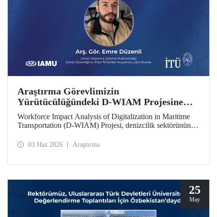
Araştırma Görevlimizin
Yürütücülüğündeki D-WIAM Projesine
IAMU Desteği
Workforce Impact Analysis of Digitalization in Maritime
Transportation (D-WIAM) Projesi, denizcilik sektörünün
dijital dönüşümünün iş gücüne etkilerine odaklanıyor.
Uluslararası Denizcilik Üniversiteleri Birliği (IAMU)
03 Haz 2026
Araştırma
tarafından desteklenen projeyi, İTÜ Deniz Ulaştırma
İşletme Mühendisliği Bölümü Araştırma Görevlisi ve Deniz
Güvenliği ve Siber Tehditler Araştırma Laboratuvarı
araştırmacısı Emre Düzenli yürütecek.
25
May