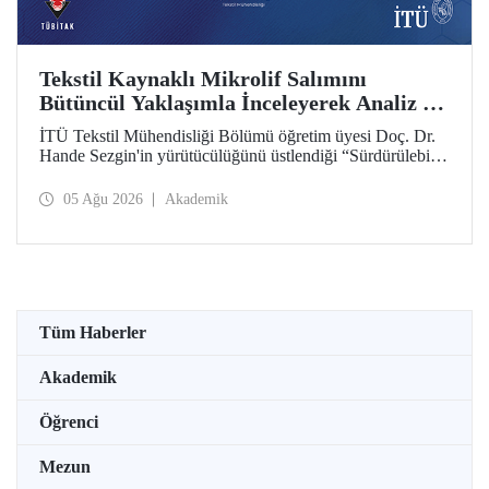
Tekstil Kaynaklı Mikrolif Salımını
Bütüncül Yaklaşımla İnceleyerek Analiz ve
Azaltım Stratejileri Geliştirecek Projeye
İTÜ Tekstil Mühendisliği Bölümü öğretim üyesi Doç. Dr.
TÜBİTAK Desteği
Hande Sezgin'in yürütücülüğünü üstlendiği “Sürdürülebilir
Pamuk ve Polyester Esaslı Tekstil Ürünlerinde Kullanım
Koşullarına Bağlı Mikrolif Salımı: Aşınma, UV Maruziyeti
05 Ağu 2026
Akademik
ve Yıkama Döngülerinin Bütünsel Analizi ve Azaltım
Stratejilerinin Geliştirilmesi” başlıklı proje, TÜBİTAK
2515 – COST Aksiyon Üyeleri Ar-Ge Destek Programı
kapsamında desteklenmeye hak kazandı.
Tüm Haberler
Akademik
Öğrenci
Mezun