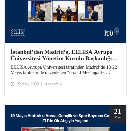
İstanbul’dan Madrid’e, EELISA Avrupa
Üniversitesi Yönetim Kurulu Başkanlığı
Devri
EELISA Avrupa Üniversitesi tarafından Madrid’de 18-22
Mayıs tarihlerinde düzenlenen “Grand Meetings”te,
EELISA Yönetim Kurulu Dönem Başkanlığı İTÜ’den
UPM’e geçti. İTÜ Rektörü Prof. Dr. Hasan Mandal, 6 ay
22 May 2026
Akademik
boyunca sürdürdüğü Başkanlık görevini UPM Rektörü
Prof. Dr. Óscar García Suárez’e düzenlenen bir törenle
devretti.
21
May