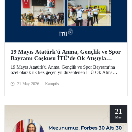
19 Mayıs Atatürk'ü Anma, Gençlik ve Spor
Bayramı Coşkusu İTÜ’de Ok Atışıyla
Yaşandı
19 Mayıs Atatürk'ü Anma, Gençlik ve Spor Bayramı’na
özel olarak ilk kez geçen yıl düzenlenen İTÜ Ok Atma
Etkinliği, 2026 yılında da İTÜ ailesini spor bilinci etrafında
bir araya getirdi.
21 May 2026
Kampüs
21
May