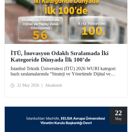
İTÜ, İnovasyon Odaklı Sıralamada İki
Kategoride Dünyada İlk 100’de
İstanbul Teknik Üniversitesi (İTÜ) 2026 WURI kategori
bazlı sıralamalarında “Strateji ve Yönetimde Dijital ve
Yapay Zekâ Dönüşümü”nde 56’ncı, “Kriz Yönetimi”nde
100’üncü oldu.
22 May 2026
Akademik
22
May