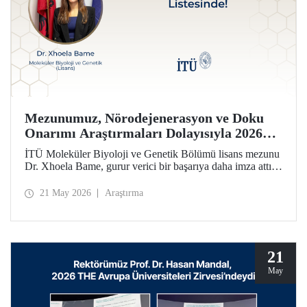
Mezunumuz, Nörodejenerasyon ve Doku
Onarımı Araştırmaları Dolayısıyla 2026
Forbes 30 Altı 30 Listesinde!
İTÜ Moleküler Biyoloji ve Genetik Bölümü lisans mezunu
Dr. Xhoela Bame, gurur verici bir başarıya daha imza attı.
Dr. Bame, nörodejenerasyon ve doku onarımı alanlarındaki
çalışmaları dolayısıyla Forbes dergisinin “2026 Avrupa’nın
21 May 2026
Araştırma
Bilim ve Sağlık Hizmetlerinde 30 Yaş Altı 30 İsmi”
listesine seçildi.
21
May