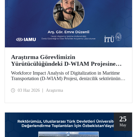
Araştırma Görevlimizin
Yürütücülüğündeki D-WIAM Projesine
IAMU Desteği
Workforce Impact Analysis of Digitalization in Maritime
Transportation (D-WIAM) Projesi, denizcilik sektörünün
dijital dönüşümünün iş gücüne etkilerine odaklanıyor.
Uluslararası Denizcilik Üniversiteleri Birliği (IAMU)
03 Haz 2026
Araştırma
tarafından desteklenen projeyi, İTÜ Deniz Ulaştırma
İşletme Mühendisliği Bölümü Araştırma Görevlisi ve Deniz
Güvenliği ve Siber Tehditler Araştırma Laboratuvarı
araştırmacısı Emre Düzenli yürütecek.
25
May