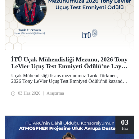
İTÜ Uçak Mühendisliği Mezunu, 2026 Tony
LeVier Uçuş Test Emniyeti Ödülü’ne Layık
Görüldü
Uçak Mühendisliği lisans mezunumuz Tarık Türkmen,
2026 Tony LeVier Uçuş Test Emniyeti Ödülü’nü kazandı.
Mezunumuz, yeni bir uçuş test tekniği geliştirerek uçuş test
emniyetine ve literatürüne sağladığı katkıyla bu prestijli
03 Haz 2026
Araştırma
ödülü kazanan ilk ve tek Türk oldu.
03
Haz