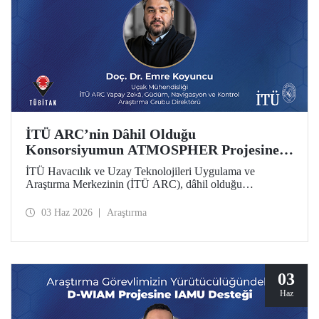
İTÜ ARC’nin Dâhil Olduğu
Konsorsiyumun ATMOSPHER Projesine
Ufuk Avrupa Desteği
İTÜ Havacılık ve Uzay Teknolojileri Uygulama ve
Araştırma Merkezinin (İTÜ ARC), dâhil olduğu
uluslararası konsorsiyum, ATMOSPHER Projesiyle Ufuk
Avrupa desteği kazandı. Bu projeyle İTÜ ARC’nin hava
03 Haz 2026
Araştırma
trafik yönetimi ve havacılıkta yapay zekâ alanlarında
yetkinliği, Avrupa kıtası ölçeğinde hava trafik yönetimi
(ATM) alanlarındaki dev isimler arasında yer alacak.
03
Haz