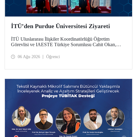
İTÜ’den Purdue Üniversitesi Ziyareti
İTÜ Uluslararası İlişkiler Koordinatörlüğü Öğretim
Görevlisi ve IAESTE Türkiye Sorumlusu Cahit Okan,
akademik ilişkileri ve iş birliğini geliştirmek amacıyla 20-27
Temmuz tarihlerinde ABD’de dünyanın önde gelen
06 Ağu 2026
Öğrenci
araştırma üniversitelerinden Purdue Üniversitesi başta
olmak üzere bir dizi ziyarette bulundu.