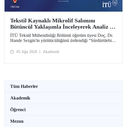
Tekstil Kaynaklı Mikrolif Salımını
Bütüncül Yaklaşımla İnceleyerek Analiz ve
Azaltım Stratejileri Geliştirecek Projeye
İTÜ Tekstil Mühendisliği Bölümü öğretim üyesi Doç. Dr.
TÜBİTAK Desteği
Hande Sezgin'in yürütücülüğünü üstlendiği “Sürdürülebilir
Pamuk ve Polyester Esaslı Tekstil Ürünlerinde Kullanım
Koşullarına Bağlı Mikrolif Salımı: Aşınma, UV Maruziyeti
05 Ağu 2026
Akademik
ve Yıkama Döngülerinin Bütünsel Analizi ve Azaltım
Stratejilerinin Geliştirilmesi” başlıklı proje, TÜBİTAK
2515 – COST Aksiyon Üyeleri Ar-Ge Destek Programı
kapsamında desteklenmeye hak kazandı.
Tüm Haberler
Akademik
Öğrenci
Mezun