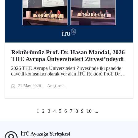
Rektörümüz Prof. Dr. Hasan Mandal, 2026
THE Avrupa Üniversiteleri Zirvesi’ndeydi
2026 THE Avrupa Üniversiteleri Zirvesi’nde iki panelde
davetli konuşmacı olarak yer alan İTÜ Rektörü Prof. Dr.
Hasan Mandal, 160’ın üzerinde üniversite ve kuruluşun
katıldığı toplantıda uluslararası araştırma ve iş birliği
21 May 2026
Araştırma
ağlarının gelişimi için temaslarda bulundu.
1
2
3
4
5
6
7
8
9
10
...
İTÜ Ayazağa Yerleşkesi