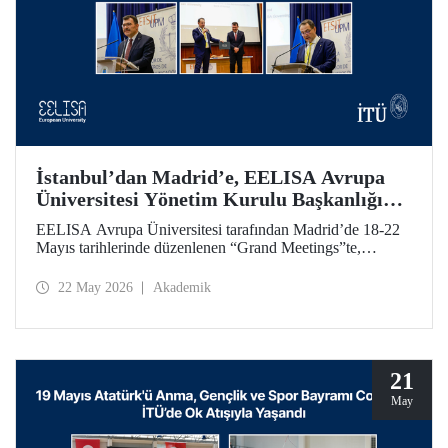
İstanbul’dan Madrid’e, EELISA Avrupa
Üniversitesi Yönetim Kurulu Başkanlığı
Devri
EELISA Avrupa Üniversitesi tarafından Madrid’de 18-22
Mayıs tarihlerinde düzenlenen “Grand Meetings”te,
EELISA Yönetim Kurulu Dönem Başkanlığı İTÜ’den
UPM’e geçti. İTÜ Rektörü Prof. Dr. Hasan Mandal, 6 ay
22 May 2026
Akademik
boyunca sürdürdüğü Başkanlık görevini UPM Rektörü
Prof. Dr. Óscar García Suárez’e düzenlenen bir törenle
devretti.
21
May