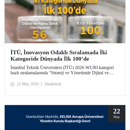
İTÜ, İnovasyon Odaklı Sıralamada İki
Kategoride Dünyada İlk 100’de
İstanbul Teknik Üniversitesi (İTÜ) 2026 WURI kategori
bazlı sıralamalarında “Strateji ve Yönetimde Dijital ve
Yapay Zekâ Dönüşümü”nde 56’ncı, “Kriz Yönetimi”nde
100’üncü oldu.
22 May 2026
Akademik
22
May