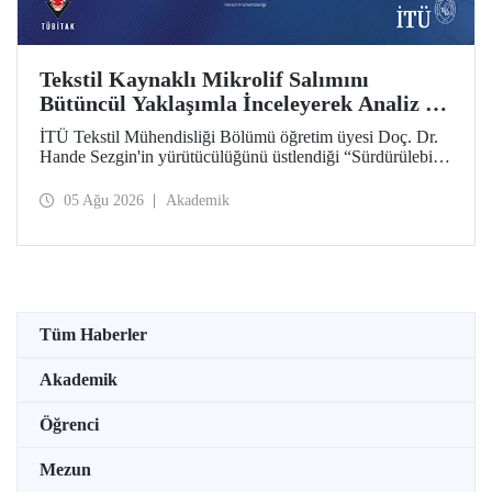
Tekstil Kaynaklı Mikrolif Salımını
Bütüncül Yaklaşımla İnceleyerek Analiz ve
Azaltım Stratejileri Geliştirecek Projeye
İTÜ Tekstil Mühendisliği Bölümü öğretim üyesi Doç. Dr.
TÜBİTAK Desteği
Hande Sezgin'in yürütücülüğünü üstlendiği “Sürdürülebilir
Pamuk ve Polyester Esaslı Tekstil Ürünlerinde Kullanım
Koşullarına Bağlı Mikrolif Salımı: Aşınma, UV Maruziyeti
05 Ağu 2026
Akademik
ve Yıkama Döngülerinin Bütünsel Analizi ve Azaltım
Stratejilerinin Geliştirilmesi” başlıklı proje, TÜBİTAK
2515 – COST Aksiyon Üyeleri Ar-Ge Destek Programı
kapsamında desteklenmeye hak kazandı.
Tüm Haberler
Akademik
Öğrenci
Mezun