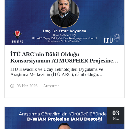
İTÜ ARC’nin Dâhil Olduğu
Konsorsiyumun ATMOSPHER Projesine
Ufuk Avrupa Desteği
İTÜ Havacılık ve Uzay Teknolojileri Uygulama ve
Araştırma Merkezinin (İTÜ ARC), dâhil olduğu
uluslararası konsorsiyum, ATMOSPHER Projesiyle Ufuk
Avrupa desteği kazandı. Bu projeyle İTÜ ARC’nin hava
03 Haz 2026
Araştırma
trafik yönetimi ve havacılıkta yapay zekâ alanlarında
yetkinliği, Avrupa kıtası ölçeğinde hava trafik yönetimi
(ATM) alanlarındaki dev isimler arasında yer alacak.
03
Haz