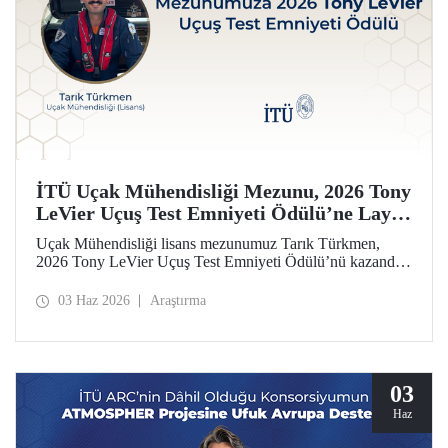
İTÜ Uçak Mühendisliği Mezunu, 2026 Tony
LeVier Uçuş Test Emniyeti Ödülü’ne Layık
Görüldü
Uçak Mühendisliği lisans mezunumuz Tarık Türkmen,
2026 Tony LeVier Uçuş Test Emniyeti Ödülü’nü kazandı.
Mezunumuz, yeni bir uçuş test tekniği geliştirerek uçuş test
emniyetine ve literatürüne sağladığı katkıyla bu prestijli
03 Haz 2026
Araştırma
ödülü kazanan ilk ve tek Türk oldu.
03
Haz