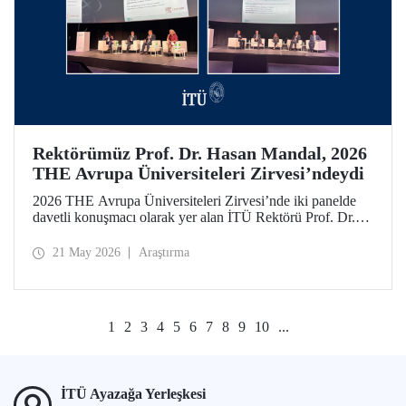
Rektörümüz Prof. Dr. Hasan Mandal, 2026
THE Avrupa Üniversiteleri Zirvesi’ndeydi
2026 THE Avrupa Üniversiteleri Zirvesi’nde iki panelde
davetli konuşmacı olarak yer alan İTÜ Rektörü Prof. Dr.
Hasan Mandal, 160’ın üzerinde üniversite ve kuruluşun
katıldığı toplantıda uluslararası araştırma ve iş birliği
21 May 2026
Araştırma
ağlarının gelişimi için temaslarda bulundu.
1
2
3
4
5
6
7
8
9
10
...
İTÜ Ayazağa Yerleşkesi