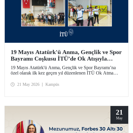
19 Mayıs Atatürk'ü Anma, Gençlik ve Spor
Bayramı Coşkusu İTÜ’de Ok Atışıyla
Yaşandı
19 Mayıs Atatürk'ü Anma, Gençlik ve Spor Bayramı’na
özel olarak ilk kez geçen yıl düzenlenen İTÜ Ok Atma
Etkinliği, 2026 yılında da İTÜ ailesini spor bilinci etrafında
bir araya getirdi.
21 May 2026
Kampüs
21
May