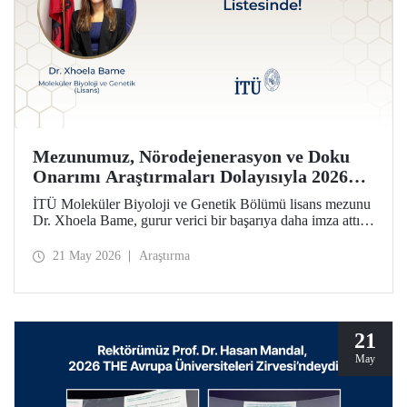
Mezunumuz, Nörodejenerasyon ve Doku
Onarımı Araştırmaları Dolayısıyla 2026
Forbes 30 Altı 30 Listesinde!
İTÜ Moleküler Biyoloji ve Genetik Bölümü lisans mezunu
Dr. Xhoela Bame, gurur verici bir başarıya daha imza attı.
Dr. Bame, nörodejenerasyon ve doku onarımı alanlarındaki
çalışmaları dolayısıyla Forbes dergisinin “2026 Avrupa’nın
21 May 2026
Araştırma
Bilim ve Sağlık Hizmetlerinde 30 Yaş Altı 30 İsmi”
listesine seçildi.
21
May