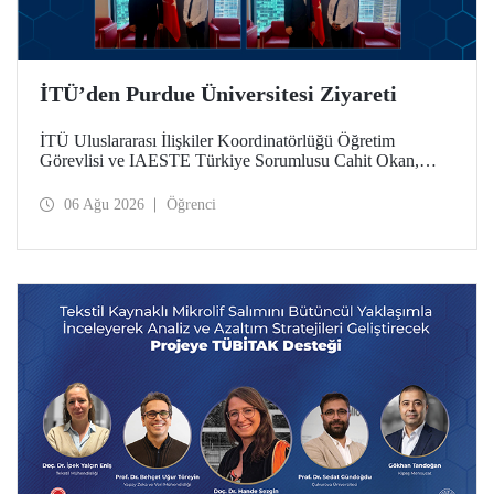
İTÜ’den Purdue Üniversitesi Ziyareti
İTÜ Uluslararası İlişkiler Koordinatörlüğü Öğretim
Görevlisi ve IAESTE Türkiye Sorumlusu Cahit Okan,
akademik ilişkileri ve iş birliğini geliştirmek amacıyla 20-27
Temmuz tarihlerinde ABD’de dünyanın önde gelen
06 Ağu 2026
Öğrenci
araştırma üniversitelerinden Purdue Üniversitesi başta
olmak üzere bir dizi ziyarette bulundu.