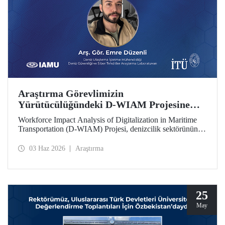
Araştırma Görevlimizin
Yürütücülüğündeki D-WIAM Projesine
IAMU Desteği
Workforce Impact Analysis of Digitalization in Maritime
Transportation (D-WIAM) Projesi, denizcilik sektörünün
dijital dönüşümünün iş gücüne etkilerine odaklanıyor.
Uluslararası Denizcilik Üniversiteleri Birliği (IAMU)
03 Haz 2026
Araştırma
tarafından desteklenen projeyi, İTÜ Deniz Ulaştırma
İşletme Mühendisliği Bölümü Araştırma Görevlisi ve Deniz
Güvenliği ve Siber Tehditler Araştırma Laboratuvarı
araştırmacısı Emre Düzenli yürütecek.
25
May