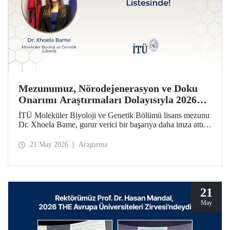
Mezunumuz, Nörodejenerasyon ve Doku
Onarımı Araştırmaları Dolayısıyla 2026
Forbes 30 Altı 30 Listesinde!
İTÜ Moleküler Biyoloji ve Genetik Bölümü lisans mezunu
Dr. Xhoela Bame, gurur verici bir başarıya daha imza attı.
Dr. Bame, nörodejenerasyon ve doku onarımı alanlarındaki
çalışmaları dolayısıyla Forbes dergisinin “2026 Avrupa’nın
21 May 2026
Araştırma
Bilim ve Sağlık Hizmetlerinde 30 Yaş Altı 30 İsmi”
listesine seçildi.
21
May