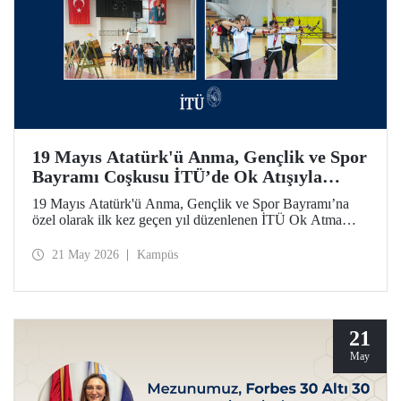
19 Mayıs Atatürk'ü Anma, Gençlik ve Spor
Bayramı Coşkusu İTÜ’de Ok Atışıyla
Yaşandı
19 Mayıs Atatürk'ü Anma, Gençlik ve Spor Bayramı’na
özel olarak ilk kez geçen yıl düzenlenen İTÜ Ok Atma
Etkinliği, 2026 yılında da İTÜ ailesini spor bilinci etrafında
bir araya getirdi.
21 May 2026
Kampüs
21
May