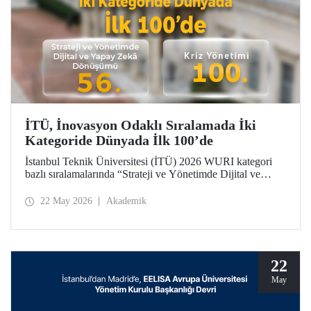
İTÜ, İnovasyon Odaklı Sıralamada İki
Kategoride Dünyada İlk 100’de
İstanbul Teknik Üniversitesi (İTÜ) 2026 WURI kategori
bazlı sıralamalarında “Strateji ve Yönetimde Dijital ve
Yapay Zekâ Dönüşümü”nde 56’ncı, “Kriz Yönetimi”nde
100’üncü oldu.
22 May 2026
Akademik
22
May