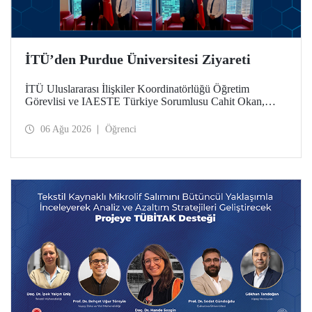
İTÜ’den Purdue Üniversitesi Ziyareti
İTÜ Uluslararası İlişkiler Koordinatörlüğü Öğretim
Görevlisi ve IAESTE Türkiye Sorumlusu Cahit Okan,
akademik ilişkileri ve iş birliğini geliştirmek amacıyla 20-27
Temmuz tarihlerinde ABD’de dünyanın önde gelen
06 Ağu 2026
Öğrenci
araştırma üniversitelerinden Purdue Üniversitesi başta
olmak üzere bir dizi ziyarette bulundu.