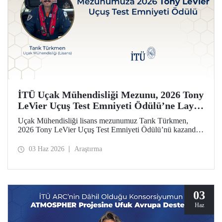
İTÜ Uçak Mühendisliği Mezunu, 2026 Tony
LeVier Uçuş Test Emniyeti Ödülü’ne Layık
Görüldü
Uçak Mühendisliği lisans mezunumuz Tarık Türkmen,
2026 Tony LeVier Uçuş Test Emniyeti Ödülü’nü kazandı.
Mezunumuz, yeni bir uçuş test tekniği geliştirerek uçuş test
emniyetine ve literatürüne sağladığı katkıyla bu prestijli
03 Haz 2026
Araştırma
ödülü kazanan ilk ve tek Türk oldu.
03
Haz