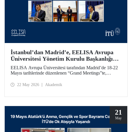
İstanbul’dan Madrid’e, EELISA Avrupa
Üniversitesi Yönetim Kurulu Başkanlığı
Devri
EELISA Avrupa Üniversitesi tarafından Madrid’de 18-22
Mayıs tarihlerinde düzenlenen “Grand Meetings”te,
EELISA Yönetim Kurulu Dönem Başkanlığı İTÜ’den
UPM’e geçti. İTÜ Rektörü Prof. Dr. Hasan Mandal, 6 ay
22 May 2026
Akademik
boyunca sürdürdüğü Başkanlık görevini UPM Rektörü
Prof. Dr. Óscar García Suárez’e düzenlenen bir törenle
devretti.
21
May