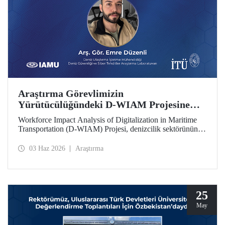
Araştırma Görevlimizin
Yürütücülüğündeki D-WIAM Projesine
IAMU Desteği
Workforce Impact Analysis of Digitalization in Maritime
Transportation (D-WIAM) Projesi, denizcilik sektörünün
dijital dönüşümünün iş gücüne etkilerine odaklanıyor.
Uluslararası Denizcilik Üniversiteleri Birliği (IAMU)
03 Haz 2026
Araştırma
tarafından desteklenen projeyi, İTÜ Deniz Ulaştırma
İşletme Mühendisliği Bölümü Araştırma Görevlisi ve Deniz
Güvenliği ve Siber Tehditler Araştırma Laboratuvarı
araştırmacısı Emre Düzenli yürütecek.
25
May