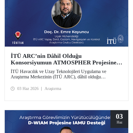
İTÜ ARC’nin Dâhil Olduğu
Konsorsiyumun ATMOSPHER Projesine
Ufuk Avrupa Desteği
İTÜ Havacılık ve Uzay Teknolojileri Uygulama ve
Araştırma Merkezinin (İTÜ ARC), dâhil olduğu
uluslararası konsorsiyum, ATMOSPHER Projesiyle Ufuk
Avrupa desteği kazandı. Bu projeyle İTÜ ARC’nin hava
03 Haz 2026
Araştırma
trafik yönetimi ve havacılıkta yapay zekâ alanlarında
yetkinliği, Avrupa kıtası ölçeğinde hava trafik yönetimi
(ATM) alanlarındaki dev isimler arasında yer alacak.
03
Haz