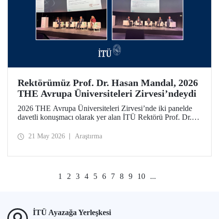
Rektörümüz Prof. Dr. Hasan Mandal, 2026
THE Avrupa Üniversiteleri Zirvesi’ndeydi
2026 THE Avrupa Üniversiteleri Zirvesi’nde iki panelde
davetli konuşmacı olarak yer alan İTÜ Rektörü Prof. Dr.
Hasan Mandal, 160’ın üzerinde üniversite ve kuruluşun
katıldığı toplantıda uluslararası araştırma ve iş birliği
21 May 2026
Araştırma
ağlarının gelişimi için temaslarda bulundu.
1
2
3
4
5
6
7
8
9
10
...
İTÜ Ayazağa Yerleşkesi