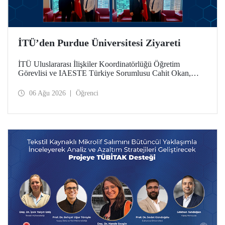
İTÜ’den Purdue Üniversitesi Ziyareti
İTÜ Uluslararası İlişkiler Koordinatörlüğü Öğretim
Görevlisi ve IAESTE Türkiye Sorumlusu Cahit Okan,
akademik ilişkileri ve iş birliğini geliştirmek amacıyla 20-27
Temmuz tarihlerinde ABD’de dünyanın önde gelen
06 Ağu 2026
Öğrenci
araştırma üniversitelerinden Purdue Üniversitesi başta
olmak üzere bir dizi ziyarette bulundu.