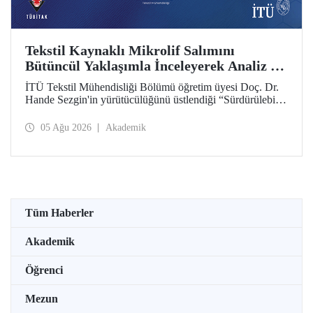
Tekstil Kaynaklı Mikrolif Salımını
Bütüncül Yaklaşımla İnceleyerek Analiz ve
Azaltım Stratejileri Geliştirecek Projeye
İTÜ Tekstil Mühendisliği Bölümü öğretim üyesi Doç. Dr.
TÜBİTAK Desteği
Hande Sezgin'in yürütücülüğünü üstlendiği “Sürdürülebilir
Pamuk ve Polyester Esaslı Tekstil Ürünlerinde Kullanım
Koşullarına Bağlı Mikrolif Salımı: Aşınma, UV Maruziyeti
05 Ağu 2026
Akademik
ve Yıkama Döngülerinin Bütünsel Analizi ve Azaltım
Stratejilerinin Geliştirilmesi” başlıklı proje, TÜBİTAK
2515 – COST Aksiyon Üyeleri Ar-Ge Destek Programı
kapsamında desteklenmeye hak kazandı.
Tüm Haberler
Akademik
Öğrenci
Mezun