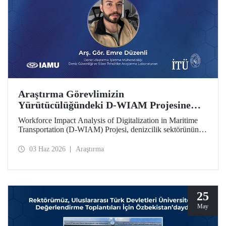
Araştırma Görevlimizin
Yürütücülüğündeki D-WIAM Projesine
IAMU Desteği
Workforce Impact Analysis of Digitalization in Maritime
Transportation (D-WIAM) Projesi, denizcilik sektörünün
dijital dönüşümünün iş gücüne etkilerine odaklanıyor.
Uluslararası Denizcilik Üniversiteleri Birliği (IAMU)
03 Haz 2026
Araştırma
tarafından desteklenen projeyi, İTÜ Deniz Ulaştırma
İşletme Mühendisliği Bölümü Araştırma Görevlisi ve Deniz
Güvenliği ve Siber Tehditler Araştırma Laboratuvarı
araştırmacısı Emre Düzenli yürütecek.
25
May