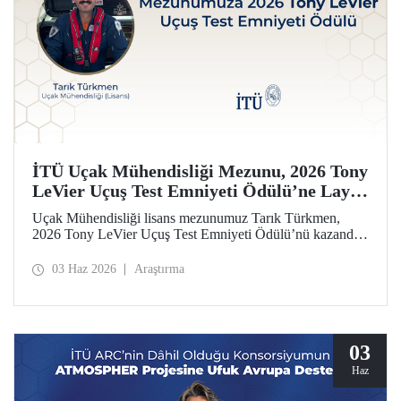
İTÜ Uçak Mühendisliği Mezunu, 2026 Tony
LeVier Uçuş Test Emniyeti Ödülü’ne Layık
Görüldü
Uçak Mühendisliği lisans mezunumuz Tarık Türkmen,
2026 Tony LeVier Uçuş Test Emniyeti Ödülü’nü kazandı.
Mezunumuz, yeni bir uçuş test tekniği geliştirerek uçuş test
emniyetine ve literatürüne sağladığı katkıyla bu prestijli
03 Haz 2026
Araştırma
ödülü kazanan ilk ve tek Türk oldu.
03
Haz