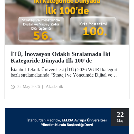
İTÜ, İnovasyon Odaklı Sıralamada İki
Kategoride Dünyada İlk 100’de
İstanbul Teknik Üniversitesi (İTÜ) 2026 WURI kategori
bazlı sıralamalarında “Strateji ve Yönetimde Dijital ve
Yapay Zekâ Dönüşümü”nde 56’ncı, “Kriz Yönetimi”nde
100’üncü oldu.
22 May 2026
Akademik
22
May