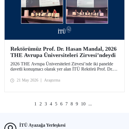
Rektörümüz Prof. Dr. Hasan Mandal, 2026
THE Avrupa Üniversiteleri Zirvesi’ndeydi
2026 THE Avrupa Üniversiteleri Zirvesi’nde iki panelde
davetli konuşmacı olarak yer alan İTÜ Rektörü Prof. Dr.
Hasan Mandal, 160’ın üzerinde üniversite ve kuruluşun
katıldığı toplantıda uluslararası araştırma ve iş birliği
21 May 2026
Araştırma
ağlarının gelişimi için temaslarda bulundu.
1
2
3
4
5
6
7
8
9
10
...
İTÜ Ayazağa Yerleşkesi