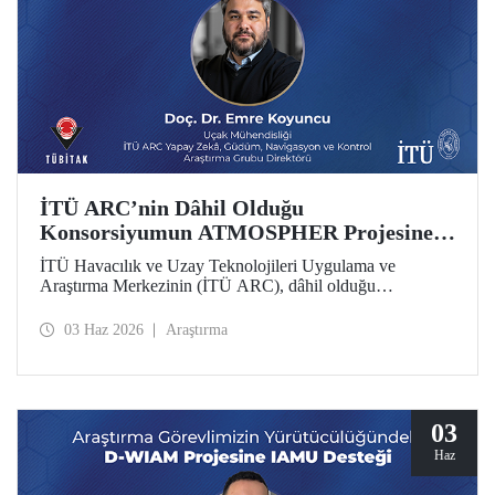
İTÜ ARC’nin Dâhil Olduğu
Konsorsiyumun ATMOSPHER Projesine
Ufuk Avrupa Desteği
İTÜ Havacılık ve Uzay Teknolojileri Uygulama ve
Araştırma Merkezinin (İTÜ ARC), dâhil olduğu
uluslararası konsorsiyum, ATMOSPHER Projesiyle Ufuk
Avrupa desteği kazandı. Bu projeyle İTÜ ARC’nin hava
03 Haz 2026
Araştırma
trafik yönetimi ve havacılıkta yapay zekâ alanlarında
yetkinliği, Avrupa kıtası ölçeğinde hava trafik yönetimi
(ATM) alanlarındaki dev isimler arasında yer alacak.
03
Haz