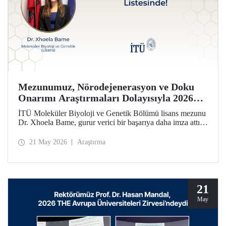
Mezunumuz, Nörodejenerasyon ve Doku
Onarımı Araştırmaları Dolayısıyla 2026
Forbes 30 Altı 30 Listesinde!
İTÜ Moleküler Biyoloji ve Genetik Bölümü lisans mezunu
Dr. Xhoela Bame, gurur verici bir başarıya daha imza attı.
Dr. Bame, nörodejenerasyon ve doku onarımı alanlarındaki
çalışmaları dolayısıyla Forbes dergisinin “2026 Avrupa’nın
21 May 2026
Araştırma
Bilim ve Sağlık Hizmetlerinde 30 Yaş Altı 30 İsmi”
listesine seçildi.
21
May