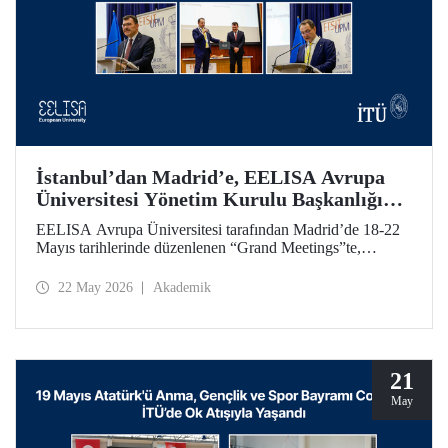
İstanbul’dan Madrid’e, EELISA Avrupa
Üniversitesi Yönetim Kurulu Başkanlığı
Devri
EELISA Avrupa Üniversitesi tarafından Madrid’de 18-22
Mayıs tarihlerinde düzenlenen “Grand Meetings”te,
EELISA Yönetim Kurulu Dönem Başkanlığı İTÜ’den
UPM’e geçti. İTÜ Rektörü Prof. Dr. Hasan Mandal, 6 ay
22 May 2026
Akademik
boyunca sürdürdüğü Başkanlık görevini UPM Rektörü
Prof. Dr. Óscar García Suárez’e düzenlenen bir törenle
devretti.
21
May