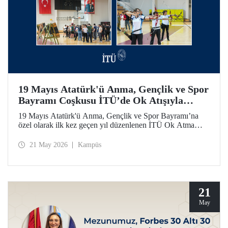
19 Mayıs Atatürk'ü Anma, Gençlik ve Spor
Bayramı Coşkusu İTÜ’de Ok Atışıyla
Yaşandı
19 Mayıs Atatürk'ü Anma, Gençlik ve Spor Bayramı’na
özel olarak ilk kez geçen yıl düzenlenen İTÜ Ok Atma
Etkinliği, 2026 yılında da İTÜ ailesini spor bilinci etrafında
bir araya getirdi.
21 May 2026
Kampüs
21
May