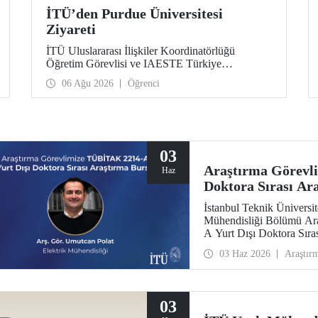
İTÜ’den Purdue Üniversitesi
Ziyareti
İTÜ Uluslararası İlişkiler Koordinatörlüğü
Öğretim Görevlisi ve IAESTE Türkiye
Sorumlusu Cahit Okan, akademik ilişkileri ve iş
06 Ağu 2026
Öğrenci
birliğini geliştirmek amacıyla 20-27 Temmuz
tarihlerinde ABD’de dünyanın önde gelen
araştırma üniversitelerinden Purdue Üniversitesi
başta olmak üzere bir dizi ziyarette bulundu.
03
Araştırma Görevl
Haz
Doktora Sırası Ar
İstanbul Teknik Üniversite
Mühendisliği Bölümü Ar
A Yurt Dışı Doktora Sır
kazandı.
03 Haz 2026
Araştır
03