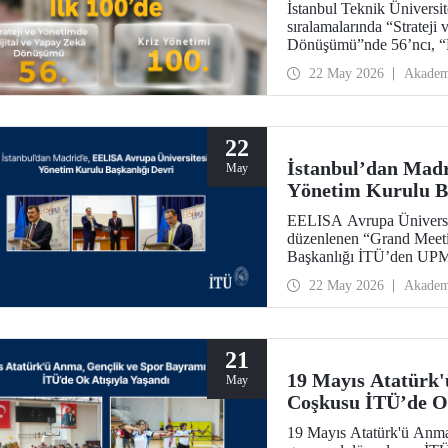
İstanbul Teknik Üniversi
sıralamalarında “Strateji
Dönüşümü”nde 56’ncı, “
22 May 2026
Akadem
22
İstanbul’dan Madr
May
Yönetim Kurulu Ba
EELISA Avrupa Üniversite
düzenlenen “Grand Mee
Başkanlığı İTÜ’den UPM’
ay boyunca sürdürdüğü B
22 May 2026
Akadem
García Suárez’e düzenlene
21
19 Mayıs Atatürk'
May
Coşkusu İTÜ’de Ok
19 Mayıs Atatürk'ü Anma,