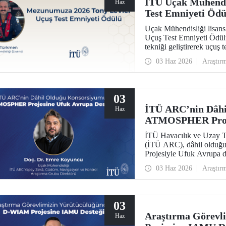
İTÜ Uçak Mühendi
Haz
Test Emniyeti Ödü
Uçak Mühendisliği lisa
Uçuş Test Emniyeti Ödül
tekniği geliştirerek uçuş 
prestijli ödülü kazanan il
03 Haz 2026
Araştır
03
İTÜ ARC’nin Dâhi
Haz
ATMOSPHER Proje
İTÜ Havacılık ve Uzay T
(İTÜ ARC), dâhil olduğ
Projesiyle Ufuk Avrupa 
trafik yönetimi ve havacıl
03 Haz 2026
Araştır
ölçeğinde hava trafik yön
alacak.
03
Araştırma Görevl
Haz