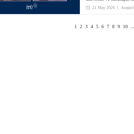
ağlarının gelişimi için te
21 May 2026
Araştır
1
2
3
4
5
6
7
8
9
10
..