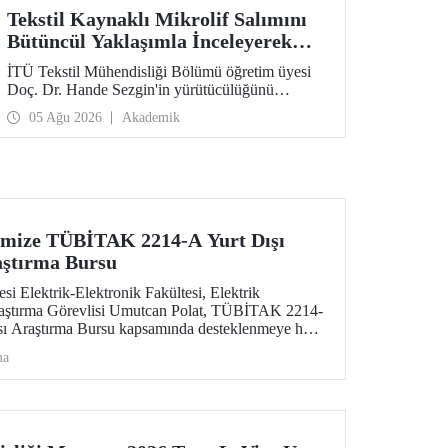
Tekstil Kaynaklı Mikrolif Salımını
Bütüncül Yaklaşımla İnceleyerek
Analiz ve Azaltım Stratejileri
İTÜ Tekstil Mühendisliği Bölümü öğretim üyesi
Geliştirecek Projeye TÜBİTAK
Doç. Dr. Hande Sezgin'in yürütücülüğünü
Desteği
üstlendiği “Sürdürülebilir Pamuk ve Polyester
05 Ağu 2026
Akademik
Esaslı Tekstil Ürünlerinde Kullanım Koşullarına
Bağlı Mikrolif Salımı: Aşınma, UV Maruziyeti ve
Yıkama Döngülerinin Bütünsel Analizi ve
Azaltım Stratejilerinin Geliştirilmesi” başlıklı
proje, TÜBİTAK 2515 – COST Aksiyon Üyeleri
Ar-Ge Destek Programı kapsamında
desteklenmeye hak kazandı.
imize TÜBİTAK 2214-A Yurt Dışı
aştırma Bursu
si Elektrik-Elektronik Fakültesi, Elektrik
aştırma Görevlisi Umutcan Polat, TÜBİTAK 2214-
ası Araştırma Bursu kapsamında desteklenmeye hak
ma