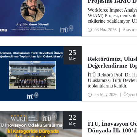
Projesine IAMU D
Workforce Impact Analysi
WIAM) Projesi, denizcili
etkilerine odaklanıyor. U
tarafından desteklenen p
03 Haz 2026
Araştır
Bölümü Araştırma Görevli
Araştırma Laboratuvarı a
25
Rektörümüz, Ulusla
May
Değerlendirme Top
İTÜ Rektörü Prof. Dr. Ha
Uluslararası Türk Devlet
toplantılarına katıldı.
25 May 2026
Öğrenc
22
İTÜ, İnovasyon Od
May
Dünyada İlk 100’d