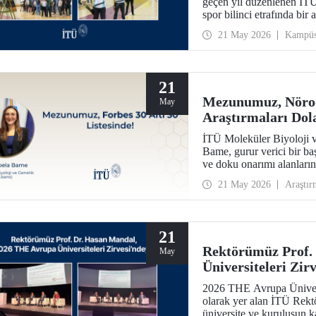
geçen yıl düzenlenen İTÜ
spor bilinci etrafında bir 
21 May 2026
Kampü
21
Mezunumuz, Nörod
May
Araştırmaları Dola
Listesinde!
İTÜ Moleküler Biyoloji 
Bame, gurur verici bir ba
ve doku onarımı alanların
“2026 Avrupa’nın Bilim v
21 May 2026
Araştır
listesine seçildi.
21
Rektörümüz Prof.
May
Üniversiteleri Zir
2026 THE Avrupa Üniversi
olarak yer alan İTÜ Rekt
üniversite ve kuruluşun kat