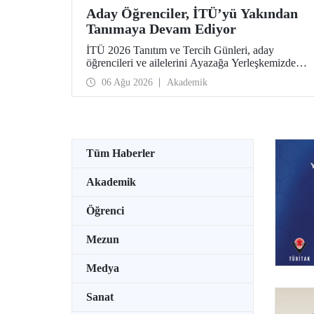
Aday Öğrenciler, İTÜ’yü Yakından
Tanımaya Devam Ediyor
İTÜ 2026 Tanıtım ve Tercih Günleri, aday
öğrencileri ve ailelerini Ayazağa Yerleşkemizde
ağırlamaya devam ediyor. Tanıtım ve Tercih
06 Ağu 2026
Akademik
Günleri 7 Ağustos’ta tamamlanacak, ilgili fakülte
ve birimler adaylara bilgi vermeye devam edecek.
Tüm Haberler
Akademik
Öğrenci
Mezun
Medya
Sanat