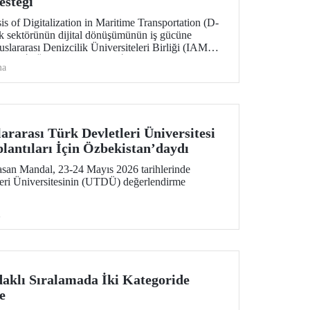
esteği
s of Digitalization in Maritime Transportation (D-
k sektörünün dijital dönüşümünün iş gücüne
luslararası Denizcilik Üniversiteleri Birliği (IAMU)
rojeyi, İTÜ Deniz Ulaştırma İşletme Mühendisliği
ma
si ve Deniz Güvenliği ve Siber Tehditler
raştırmacısı Emre Düzenli yürütecek.
rarası Türk Devletleri Üniversitesi
lantıları İçin Özbekistan’daydı
san Mandal, 23-24 Mayıs 2026 tarihlerinde
leri Üniversitesinin (UTDÜ) değerlendirme
i
aklı Sıralamada İki Kategoride
e