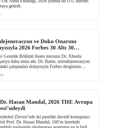
 Ok Atma Etkinliği, 2026 yılında da İTÜ ailesini
araya getirdi.
s
ejenerasyon ve Doku Onarımı
yısıyla 2026 Forbes 30 Altı 30
ve Genetik Bölümü lisans mezunu Dr. Xhoela
şarıya daha imza attı. Dr. Bame, nörodejenerasyon
daki çalışmaları dolayısıyla Forbes dergisinin
e Sağlık Hizmetlerinde 30 Yaş Altı 30 İsmi”
ma
 Dr. Hasan Mandal, 2026 THE Avrupa
vesi’ndeydi
teleri Zirvesi’nde iki panelde davetli konuşmacı
örü Prof. Dr. Hasan Mandal, 160’ın üzerinde
ıldığı toplantıda uluslararası araştırma ve iş birliği