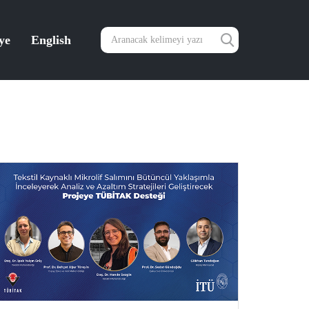
ye
English