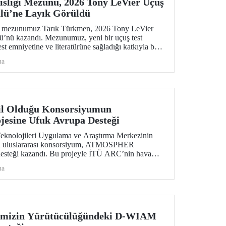
sliği Mezunu, 2026 Tony LeVier Uçuş
lü’ne Layık Görüldü
ns mezunumuz Tarık Türkmen, 2026 Tony LeVier
ü’nü kazandı. Mezunumuz, yeni bir uçuş test
test emniyetine ve literatürüne sağladığı katkıyla bu
k ve tek Türk oldu.
ma
l Olduğu Konsorsiyumun
sine Ufuk Avrupa Desteği
eknolojileri Uygulama ve Araştırma Merkezinin
u uluslararası konsorsiyum, ATMOSPHER
desteği kazandı. Bu projeyle İTÜ ARC’nin hava
ıkta yapay zekâ alanlarında yetkinliği, Avrupa kıtası
ma
etimi (ATM) alanlarındaki dev isimler arasında yer
imizin Yürütücülüğündeki D-WIAM