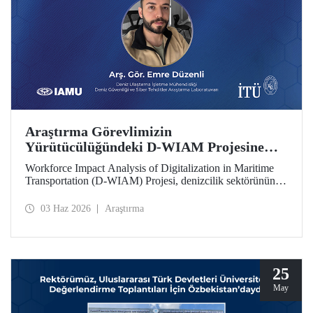
Araştırma Görevlimizin
Yürütücülüğündeki D-WIAM Projesine
IAMU Desteği
Workforce Impact Analysis of Digitalization in Maritime
Transportation (D-WIAM) Projesi, denizcilik sektörünün
dijital dönüşümünün iş gücüne etkilerine odaklanıyor.
Uluslararası Denizcilik Üniversiteleri Birliği (IAMU)
03 Haz 2026
Araştırma
tarafından desteklenen projeyi, İTÜ Deniz Ulaştırma
İşletme Mühendisliği Bölümü Araştırma Görevlisi ve Deniz
Güvenliği ve Siber Tehditler Araştırma Laboratuvarı
araştırmacısı Emre Düzenli yürütecek.
25
May