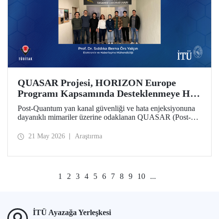
QUASAR Projesi, HORIZON Europe
Programı Kapsamında Desteklenmeye Hak
Kazandı
Post-Quantum yan kanal güvenliği ve hata enjeksiyonuna
dayanıklı mimariler üzerine odaklanan QUASAR (Post-
Quantum Side-Channel Secure and Fault-Resistant
Architectures for RISC V Platforms) projesi, HORIZON
21 May 2026
Araştırma
CL3 2025 02 CS ECCC 05 çağrısı kapsamında
desteklenmeye hak kazandı.
1
2
3
4
5
6
7
8
9
10
...
İTÜ Ayazağa Yerleşkesi