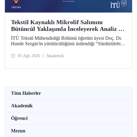
Tekstil Kaynaklı Mikrolif Salımını
Bütüncül Yaklaşımla İnceleyerek Analiz ve
Azaltım Stratejileri Geliştirecek Projeye
İTÜ Tekstil Mühendisliği Bölümü öğretim üyesi Doç. Dr.
TÜBİTAK Desteği
Hande Sezgin'in yürütücülüğünü üstlendiği “Sürdürülebilir
Pamuk ve Polyester Esaslı Tekstil Ürünlerinde Kullanım
Koşullarına Bağlı Mikrolif Salımı: Aşınma, UV Maruziyeti
05 Ağu 2026
Akademik
ve Yıkama Döngülerinin Bütünsel Analizi ve Azaltım
Stratejilerinin Geliştirilmesi” başlıklı proje, TÜBİTAK
2515 – COST Aksiyon Üyeleri Ar-Ge Destek Programı
kapsamında desteklenmeye hak kazandı.
Tüm Haberler
Akademik
Öğrenci
Mezun