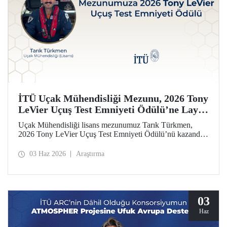
İTÜ Uçak Mühendisliği Mezunu, 2026 Tony
LeVier Uçuş Test Emniyeti Ödülü’ne Layık
Görüldü
Uçak Mühendisliği lisans mezunumuz Tarık Türkmen,
2026 Tony LeVier Uçuş Test Emniyeti Ödülü’nü kazandı.
Mezunumuz, yeni bir uçuş test tekniği geliştirerek uçuş test
emniyetine ve literatürüne sağladığı katkıyla bu prestijli
03 Haz 2026
Araştırma
ödülü kazanan ilk ve tek Türk oldu.
03
Haz