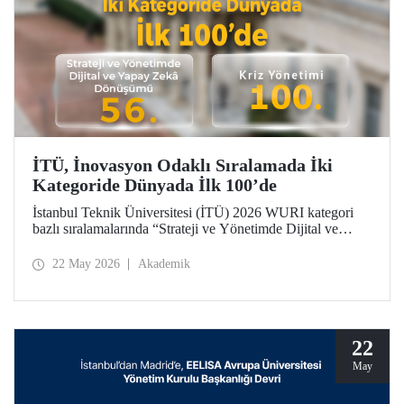
İTÜ, İnovasyon Odaklı Sıralamada İki
Kategoride Dünyada İlk 100’de
İstanbul Teknik Üniversitesi (İTÜ) 2026 WURI kategori
bazlı sıralamalarında “Strateji ve Yönetimde Dijital ve
Yapay Zekâ Dönüşümü”nde 56’ncı, “Kriz Yönetimi”nde
100’üncü oldu.
22 May 2026
Akademik
22
May