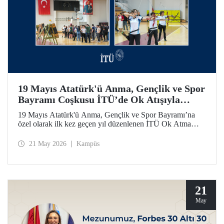
19 Mayıs Atatürk'ü Anma, Gençlik ve Spor
Bayramı Coşkusu İTÜ’de Ok Atışıyla
Yaşandı
19 Mayıs Atatürk'ü Anma, Gençlik ve Spor Bayramı’na
özel olarak ilk kez geçen yıl düzenlenen İTÜ Ok Atma
Etkinliği, 2026 yılında da İTÜ ailesini spor bilinci etrafında
bir araya getirdi.
21 May 2026
Kampüs
21
May