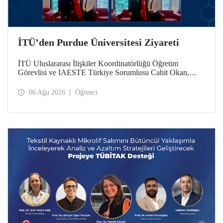
İTÜ’den Purdue Üniversitesi Ziyareti
İTÜ Uluslararası İlişkiler Koordinatörlüğü Öğretim
Görevlisi ve IAESTE Türkiye Sorumlusu Cahit Okan,
akademik ilişkileri ve iş birliğini geliştirmek amacıyla 20-27
Temmuz tarihlerinde ABD’de dünyanın önde gelen
06 Ağu 2026
Öğrenci
araştırma üniversitelerinden Purdue Üniversitesi başta
olmak üzere bir dizi ziyarette bulundu.