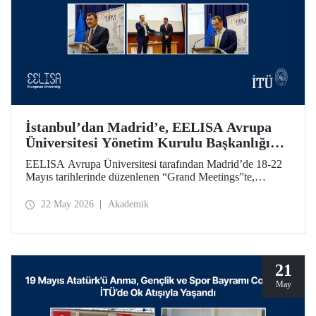
İstanbul’dan Madrid’e, EELISA Avrupa
Üniversitesi Yönetim Kurulu Başkanlığı
Devri
EELISA Avrupa Üniversitesi tarafından Madrid’de 18-22
Mayıs tarihlerinde düzenlenen “Grand Meetings”te,
EELISA Yönetim Kurulu Dönem Başkanlığı İTÜ’den
UPM’e geçti. İTÜ Rektörü Prof. Dr. Hasan Mandal, 6 ay
22 May 2026
Akademik
boyunca sürdürdüğü Başkanlık görevini UPM Rektörü
Prof. Dr. Óscar García Suárez’e düzenlenen bir törenle
devretti.
21
May