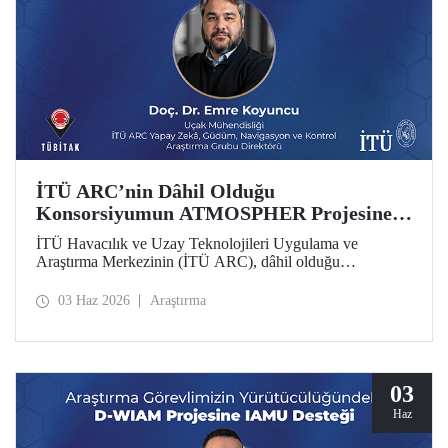
İTÜ ARC’nin Dâhil Olduğu
Konsorsiyumun ATMOSPHER Projesine
Ufuk Avrupa Desteği
İTÜ Havacılık ve Uzay Teknolojileri Uygulama ve
Araştırma Merkezinin (İTÜ ARC), dâhil olduğu
uluslararası konsorsiyum, ATMOSPHER Projesiyle Ufuk
Avrupa desteği kazandı. Bu projeyle İTÜ ARC’nin hava
03 Haz 2026
Araştırma
trafik yönetimi ve havacılıkta yapay zekâ alanlarında
yetkinliği, Avrupa kıtası ölçeğinde hava trafik yönetimi
(ATM) alanlarındaki dev isimler arasında yer alacak.
03
Haz