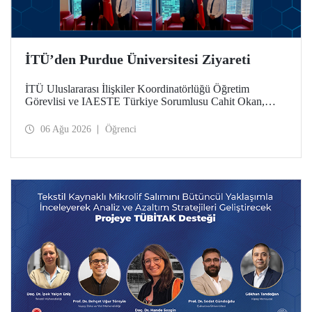
İTÜ’den Purdue Üniversitesi Ziyareti
İTÜ Uluslararası İlişkiler Koordinatörlüğü Öğretim
Görevlisi ve IAESTE Türkiye Sorumlusu Cahit Okan,
akademik ilişkileri ve iş birliğini geliştirmek amacıyla 20-27
Temmuz tarihlerinde ABD’de dünyanın önde gelen
06 Ağu 2026
Öğrenci
araştırma üniversitelerinden Purdue Üniversitesi başta
olmak üzere bir dizi ziyarette bulundu.