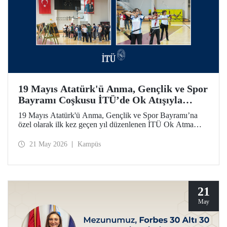
19 Mayıs Atatürk'ü Anma, Gençlik ve Spor
Bayramı Coşkusu İTÜ’de Ok Atışıyla
Yaşandı
19 Mayıs Atatürk'ü Anma, Gençlik ve Spor Bayramı’na
özel olarak ilk kez geçen yıl düzenlenen İTÜ Ok Atma
Etkinliği, 2026 yılında da İTÜ ailesini spor bilinci etrafında
bir araya getirdi.
21 May 2026
Kampüs
21
May