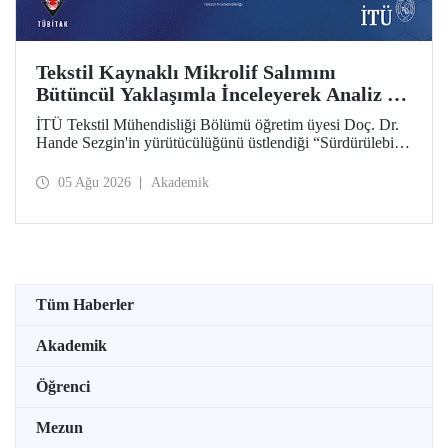
Tekstil Kaynaklı Mikrolif Salımını
Bütüncül Yaklaşımla İnceleyerek Analiz ve
Azaltım Stratejileri Geliştirecek Projeye
İTÜ Tekstil Mühendisliği Bölümü öğretim üyesi Doç. Dr.
TÜBİTAK Desteği
Hande Sezgin'in yürütücülüğünü üstlendiği “Sürdürülebilir
Pamuk ve Polyester Esaslı Tekstil Ürünlerinde Kullanım
Koşullarına Bağlı Mikrolif Salımı: Aşınma, UV Maruziyeti
05 Ağu 2026
Akademik
ve Yıkama Döngülerinin Bütünsel Analizi ve Azaltım
Stratejilerinin Geliştirilmesi” başlıklı proje, TÜBİTAK
2515 – COST Aksiyon Üyeleri Ar-Ge Destek Programı
kapsamında desteklenmeye hak kazandı.
Tüm Haberler
Akademik
Öğrenci
Mezun