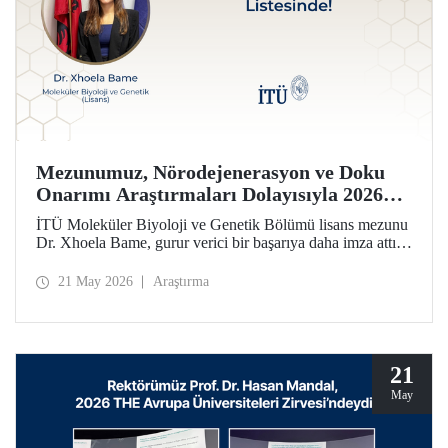
Mezunumuz, Nörodejenerasyon ve Doku
Onarımı Araştırmaları Dolayısıyla 2026
Forbes 30 Altı 30 Listesinde!
İTÜ Moleküler Biyoloji ve Genetik Bölümü lisans mezunu
Dr. Xhoela Bame, gurur verici bir başarıya daha imza attı.
Dr. Bame, nörodejenerasyon ve doku onarımı alanlarındaki
çalışmaları dolayısıyla Forbes dergisinin “2026 Avrupa’nın
21 May 2026
Araştırma
Bilim ve Sağlık Hizmetlerinde 30 Yaş Altı 30 İsmi”
listesine seçildi.
21
May