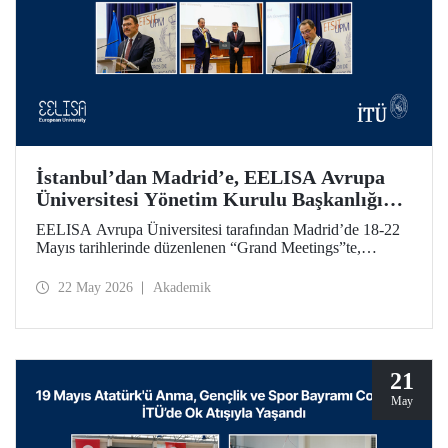
İstanbul’dan Madrid’e, EELISA Avrupa
Üniversitesi Yönetim Kurulu Başkanlığı
Devri
EELISA Avrupa Üniversitesi tarafından Madrid’de 18-22
Mayıs tarihlerinde düzenlenen “Grand Meetings”te,
EELISA Yönetim Kurulu Dönem Başkanlığı İTÜ’den
UPM’e geçti. İTÜ Rektörü Prof. Dr. Hasan Mandal, 6 ay
22 May 2026
Akademik
boyunca sürdürdüğü Başkanlık görevini UPM Rektörü
Prof. Dr. Óscar García Suárez’e düzenlenen bir törenle
devretti.
21
May