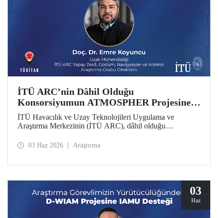
İTÜ ARC’nin Dâhil Olduğu
Konsorsiyumun ATMOSPHER Projesine
Ufuk Avrupa Desteği
İTÜ Havacılık ve Uzay Teknolojileri Uygulama ve
Araştırma Merkezinin (İTÜ ARC), dâhil olduğu
uluslararası konsorsiyum, ATMOSPHER Projesiyle Ufuk
Avrupa desteği kazandı. Bu projeyle İTÜ ARC’nin hava
03 Haz 2026
Araştırma
trafik yönetimi ve havacılıkta yapay zekâ alanlarında
yetkinliği, Avrupa kıtası ölçeğinde hava trafik yönetimi
(ATM) alanlarındaki dev isimler arasında yer alacak.
03
Haz