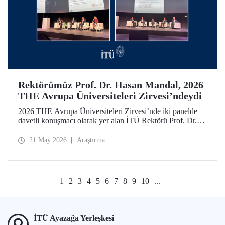
Rektörümüz Prof. Dr. Hasan Mandal, 2026
THE Avrupa Üniversiteleri Zirvesi’ndeydi
2026 THE Avrupa Üniversiteleri Zirvesi’nde iki panelde
davetli konuşmacı olarak yer alan İTÜ Rektörü Prof. Dr.
Hasan Mandal, 160’ın üzerinde üniversite ve kuruluşun
katıldığı toplantıda uluslararası araştırma ve iş birliği
21 May 2026
Araştırma
ağlarının gelişimi için temaslarda bulundu.
1
2
3
4
5
6
7
8
9
10
...
İTÜ Ayazağa Yerleşkesi