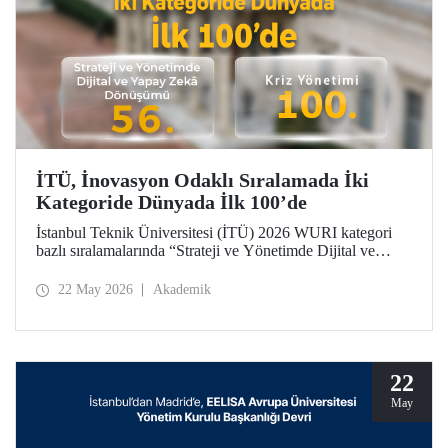
İTÜ, İnovasyon Odaklı Sıralamada İki
Kategoride Dünyada İlk 100’de
İstanbul Teknik Üniversitesi (İTÜ) 2026 WURI kategori
bazlı sıralamalarında “Strateji ve Yönetimde Dijital ve
Yapay Zekâ Dönüşümü”nde 56’ncı, “Kriz Yönetimi”nde
100’üncü oldu.
22 May 2026
Akademik
22
May