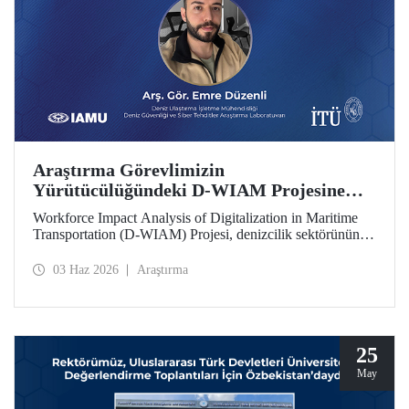
Araştırma Görevlimizin
Yürütücülüğündeki D-WIAM Projesine
IAMU Desteği
Workforce Impact Analysis of Digitalization in Maritime
Transportation (D-WIAM) Projesi, denizcilik sektörünün
dijital dönüşümünün iş gücüne etkilerine odaklanıyor.
Uluslararası Denizcilik Üniversiteleri Birliği (IAMU)
03 Haz 2026
Araştırma
tarafından desteklenen projeyi, İTÜ Deniz Ulaştırma
İşletme Mühendisliği Bölümü Araştırma Görevlisi ve Deniz
Güvenliği ve Siber Tehditler Araştırma Laboratuvarı
araştırmacısı Emre Düzenli yürütecek.
25
May