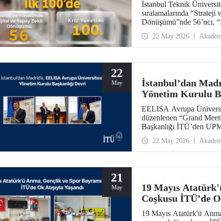
İstanbul Teknik Üniversi
sıralamalarında “Strateji
Dönüşümü”nde 56’ncı, “
22 May 2026
Akadem
22
İstanbul’dan Madr
May
Yönetim Kurulu Ba
EELISA Avrupa Üniversite
düzenlenen “Grand Mee
Başkanlığı İTÜ’den UPM’
ay boyunca sürdürdüğü B
22 May 2026
Akadem
García Suárez’e düzenlene
21
19 Mayıs Atatürk'
May
Coşkusu İTÜ’de Ok
19 Mayıs Atatürk'ü Anma,