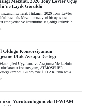
sliği Mezunu, 2026 Tony LeVier Uçuş
lü’ne Layık Görüldü
ns mezunumuz Tarık Türkmen, 2026 Tony LeVier
ü’nü kazandı. Mezunumuz, yeni bir uçuş test
test emniyetine ve literatürüne sağladığı katkıyla bu
k ve tek Türk oldu.
ma
l Olduğu Konsorsiyumun
sine Ufuk Avrupa Desteği
eknolojileri Uygulama ve Araştırma Merkezinin
u uluslararası konsorsiyum, ATMOSPHER
desteği kazandı. Bu projeyle İTÜ ARC’nin hava
ıkta yapay zekâ alanlarında yetkinliği, Avrupa kıtası
ma
etimi (ATM) alanlarındaki dev isimler arasında yer
imizin Yürütücülüğündeki D-WIAM