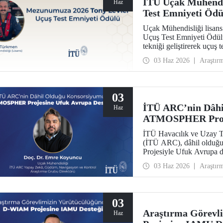
İTÜ Uçak Mühendi
Haz
Test Emniyeti Ödü
Uçak Mühendisliği lisa
Uçuş Test Emniyeti Ödül
tekniği geliştirerek uçuş 
prestijli ödülü kazanan il
03 Haz 2026
Araştır
03
İTÜ ARC’nin Dâhi
Haz
ATMOSPHER Proje
İTÜ Havacılık ve Uzay T
(İTÜ ARC), dâhil olduğ
Projesiyle Ufuk Avrupa 
trafik yönetimi ve havacıl
03 Haz 2026
Araştır
ölçeğinde hava trafik yön
alacak.
03
Araştırma Görevl
Haz