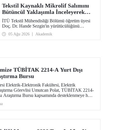
Tekstil Kaynaklı Mikrolif Salımını
Bütüncül Yaklaşımla İnceleyerek
Analiz ve Azaltım Stratejileri
İTÜ Tekstil Mühendisliği Bölümü öğretim üyesi
Geliştirecek Projeye TÜBİTAK
Doç. Dr. Hande Sezgin'in yürütücülüğünü
Desteği
üstlendiği “Sürdürülebilir Pamuk ve Polyester
05 Ağu 2026
Akademik
Esaslı Tekstil Ürünlerinde Kullanım Koşullarına
Bağlı Mikrolif Salımı: Aşınma, UV Maruziyeti ve
Yıkama Döngülerinin Bütünsel Analizi ve
Azaltım Stratejilerinin Geliştirilmesi” başlıklı
proje, TÜBİTAK 2515 – COST Aksiyon Üyeleri
Ar-Ge Destek Programı kapsamında
desteklenmeye hak kazandı.
imize TÜBİTAK 2214-A Yurt Dışı
aştırma Bursu
si Elektrik-Elektronik Fakültesi, Elektrik
aştırma Görevlisi Umutcan Polat, TÜBİTAK 2214-
ası Araştırma Bursu kapsamında desteklenmeye hak
ma