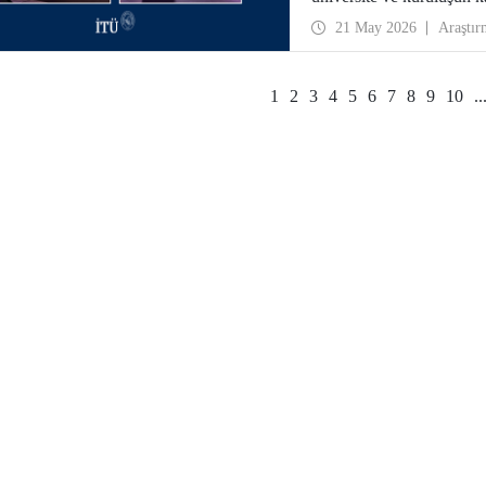
ağlarının gelişimi için te
21 May 2026
Araştır
1
2
3
4
5
6
7
8
9
10
..