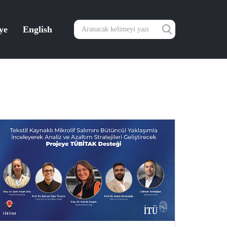
ye
English