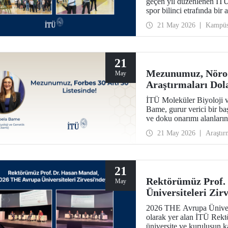
geçen yıl düzenlenen İTÜ
spor bilinci etrafında bir 
21 May 2026
Kampü
21
Mezunumuz, Nörod
May
Araştırmaları Dola
Listesinde!
İTÜ Moleküler Biyoloji 
Bame, gurur verici bir ba
ve doku onarımı alanların
“2026 Avrupa’nın Bilim v
21 May 2026
Araştır
listesine seçildi.
21
Rektörümüz Prof.
May
Üniversiteleri Zir
2026 THE Avrupa Üniversi
olarak yer alan İTÜ Rekt
üniversite ve kuruluşun kat