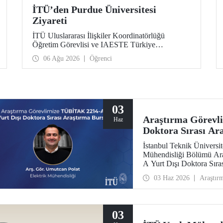
İTÜ’den Purdue Üniversitesi
Ziyareti
İTÜ Uluslararası İlişkiler Koordinatörlüğü
Öğretim Görevlisi ve IAESTE Türkiye
Sorumlusu Cahit Okan, akademik ilişkileri ve iş
06 Ağu 2026
Öğrenci
birliğini geliştirmek amacıyla 20-27 Temmuz
tarihlerinde ABD’de dünyanın önde gelen
araştırma üniversitelerinden Purdue Üniversitesi
başta olmak üzere bir dizi ziyarette bulundu.
03
Araştırma Görevl
Haz
Doktora Sırası Ar
İstanbul Teknik Üniversite
Mühendisliği Bölümü Ar
A Yurt Dışı Doktora Sır
kazandı.
03 Haz 2026
Araştır
03