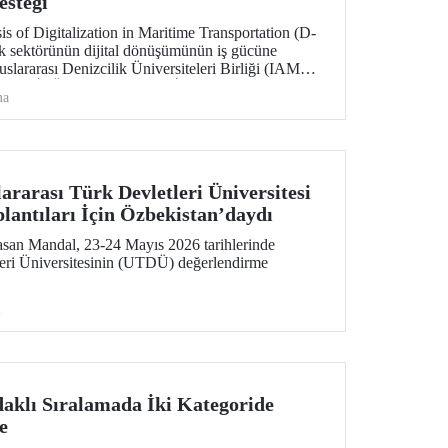
esteği
s of Digitalization in Maritime Transportation (D-
k sektörünün dijital dönüşümünün iş gücüne
luslararası Denizcilik Üniversiteleri Birliği (IAMU)
rojeyi, İTÜ Deniz Ulaştırma İşletme Mühendisliği
ma
si ve Deniz Güvenliği ve Siber Tehditler
raştırmacısı Emre Düzenli yürütecek.
rarası Türk Devletleri Üniversitesi
lantıları İçin Özbekistan’daydı
san Mandal, 23-24 Mayıs 2026 tarihlerinde
leri Üniversitesinin (UTDÜ) değerlendirme
i
aklı Sıralamada İki Kategoride
e