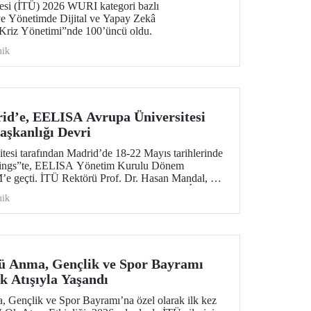
tesi (İTÜ) 2026 WURI kategori bazlı
 ve Yönetimde Dijital ve Yapay Zekâ
Kriz Yönetimi”nde 100’üncü oldu.
ik
id’e, EELISA Avrupa Üniversitesi
şkanlığı Devri
si tarafından Madrid’de 18-22 Mayıs tarihlerinde
tings”te, EELISA Yönetim Kurulu Dönem
e geçti. İTÜ Rektörü Prof. Dr. Hasan Mandal, 6
aşkanlık görevini UPM Rektörü Prof. Dr. Óscar
ik
n bir törenle devretti.
ü Anma, Gençlik ve Spor Bayramı
 Atışıyla Yaşandı
 Gençlik ve Spor Bayramı’na özel olarak ilk kez