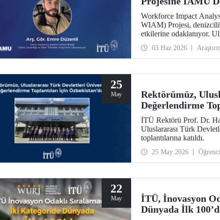
Projesine IAMU D
Workforce Impact Analysi
WIAM) Projesi, denizcili
etkilerine odaklanıyor. U
tarafından desteklenen p
03 Haz 2026
Araştır
Bölümü Araştırma Görevli
Araştırma Laboratuvarı a
25
Rektörümüz, Ulusla
May
Değerlendirme Top
İTÜ Rektörü Prof. Dr. Ha
Uluslararası Türk Devlet
toplantılarına katıldı.
25 May 2026
Öğrenc
22
İTÜ, İnovasyon Od
May
Dünyada İlk 100’d