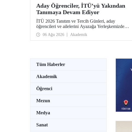
Aday Öğrenciler, İTÜ’yü Yakından
Tanımaya Devam Ediyor
İTÜ 2026 Tanıtım ve Tercih Günleri, aday
öğrencileri ve ailelerini Ayazağa Yerleşkemizde
ağırlamaya devam ediyor. Tanıtım ve Tercih
06 Ağu 2026
Akademik
Günleri 7 Ağustos’ta tamamlanacak, ilgili fakülte
ve birimler adaylara bilgi vermeye devam edecek.
Tüm Haberler
Akademik
Öğrenci
Mezun
Medya
Sanat