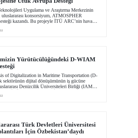
sine Ufuk Avrupa Desteği
eknolojileri Uygulama ve Araştırma Merkezinin
u uluslararası konsorsiyum, ATMOSPHER
desteği kazandı. Bu projeyle İTÜ ARC’nin hava
ıkta yapay zekâ alanlarında yetkinliği, Avrupa kıtası
ma
etimi (ATM) alanlarındaki dev isimler arasında yer
imizin Yürütücülüğündeki D-WIAM
esteği
s of Digitalization in Maritime Transportation (D-
k sektörünün dijital dönüşümünün iş gücüne
luslararası Denizcilik Üniversiteleri Birliği (IAMU)
rojeyi, İTÜ Deniz Ulaştırma İşletme Mühendisliği
ma
si ve Deniz Güvenliği ve Siber Tehditler
raştırmacısı Emre Düzenli yürütecek.
rarası Türk Devletleri Üniversitesi
lantıları İçin Özbekistan’daydı