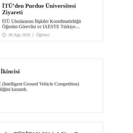
İTÜ’den Purdue Üniversitesi
Ziyareti
İTÜ Uluslararası İlişkiler Koordinatörlüğü
Öğretim Görevlisi ve IAESTE Türkiye
Sorumlusu Cahit Okan, akademik ilişkileri ve iş
06 Ağu 2026
Öğrenci
birliğini geliştirmek amacıyla 20-27 Temmuz
tarihlerinde ABD’de dünyanın önde gelen
araştırma üniversitelerinden Purdue Üniversitesi
başta olmak üzere bir dizi ziyarette bulundu.
kincisi
ntelligent Ground Vehicle Competition)
liğini kazandı.