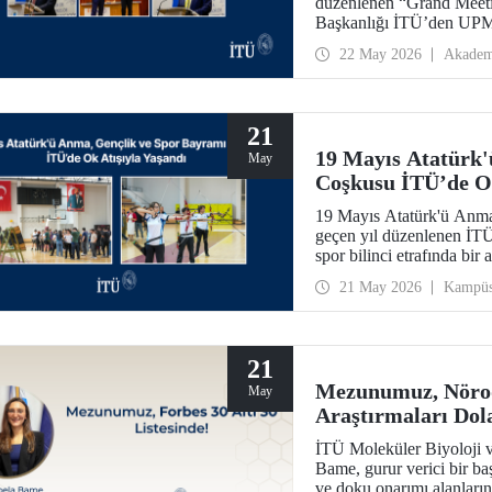
düzenlenen “Grand Mee
Başkanlığı İTÜ’den UPM’
ay boyunca sürdürdüğü B
22 May 2026
Akadem
García Suárez’e düzenlene
21
19 Mayıs Atatürk'
May
Coşkusu İTÜ’de Ok
19 Mayıs Atatürk'ü Anma,
geçen yıl düzenlenen İTÜ
spor bilinci etrafında bir 
21 May 2026
Kampü
21
Mezunumuz, Nörod
May
Araştırmaları Dola
Listesinde!
İTÜ Moleküler Biyoloji 
Bame, gurur verici bir ba
ve doku onarımı alanların