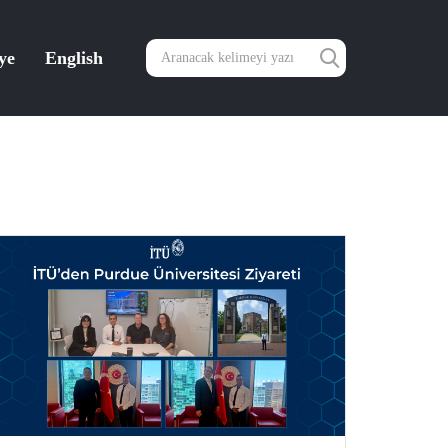
ye
English