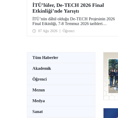
İTÜ’lüler, De-TECH 2026 Final
Etkinliği’nde Yarıştı
İTÜ’nün dâhil olduğu De-TECH Projesinin 2026
Final Etkinliği, 7-8 Temmuz 2026 tarihleri
arasında Almanya’da Leibniz Üniversitesi
07 Ağu 2026
Öğrenci
Hannover ev sahipliğinde düzenlendi. İTÜ’lü
girişimciler, etkinlikte girişimlerini ve projelerini
tanıttılar. İTÜ Gıda Mühendisliği Bölümü
öğrencisi Elmas Elif Altuntaş ve Arş. Gör. İlayda
Şanlı tarafından geliştirilen “PressPot” Projesi,
De-TECH İnovasyon Teknoloji Müsabakası –
Tüm Haberler
Gıda ve Tarım Edisyonu’nda “En Yaratıcı Fikir”
kategorisinde birincilik ödülünün sahibi oldu.
Akademik
Öğrenci
Mezun
Medya
Sanat