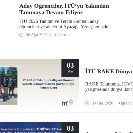
Aday Öğrenciler, İTÜ’yü Yakından
Tanımaya Devam Ediyor
İTÜ 2026 Tanıtım ve Tercih Günleri, aday
öğrencileri ve ailelerini Ayazağa Yerleşkemizde
ağırlamaya devam ediyor. Tanıtım ve Tercih
06 Ağu 2026
Akademik
Günleri 7 Ağustos’ta tamamlanacak, ilgili fakülte
ve birimler adaylara bilgi vermeye devam edecek.
03
İTÜ RAKE Dünya İ
Haz
RAKE Takımımız, IGVC (I
yarışmasında dünya ikinci
03 Haz 2026
Öğrenci
03