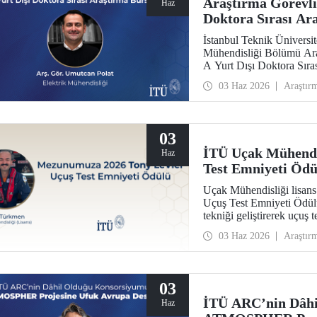
Araştırma Görevl
Haz
Doktora Sırası Ar
İstanbul Teknik Üniversite
Mühendisliği Bölümü Ar
A Yurt Dışı Doktora Sır
kazandı.
03 Haz 2026
Araştır
03
İTÜ Uçak Mühendi
Haz
Test Emniyeti Ödü
Uçak Mühendisliği lisa
Uçuş Test Emniyeti Ödül
tekniği geliştirerek uçuş 
prestijli ödülü kazanan il
03 Haz 2026
Araştır
03
İTÜ ARC’nin Dâhi
Haz