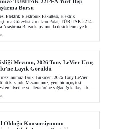
imize TÜBİTAK 2214-A Yurt Dışı
aştırma Bursu
si Elektrik-Elektronik Fakültesi, Elektrik
aştırma Görevlisi Umutcan Polat, TÜBİTAK 2214-
ası Araştırma Bursu kapsamında desteklenmeye hak
ma
sliği Mezunu, 2026 Tony LeVier Uçuş
lü’ne Layık Görüldü
ns mezunumuz Tarık Türkmen, 2026 Tony LeVier
ü’nü kazandı. Mezunumuz, yeni bir uçuş test
test emniyetine ve literatürüne sağladığı katkıyla bu
k ve tek Türk oldu.
ma
l Olduğu Konsorsiyumun