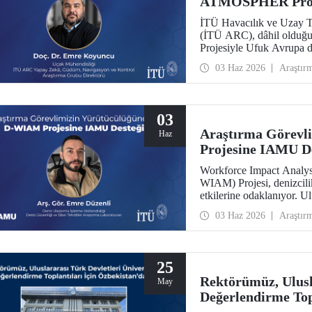
ATMOSPHER Proje
İTÜ Havacılık ve Uzay T
(İTÜ ARC), dâhil olduğ
Projesiyle Ufuk Avrupa 
trafik yönetimi ve havacıl
03 Haz 2026
Araştır
ölçeğinde hava trafik yön
alacak.
03
Araştırma Görevl
Haz
Projesine IAMU D
Workforce Impact Analysi
WIAM) Projesi, denizcili
etkilerine odaklanıyor. U
tarafından desteklenen p
03 Haz 2026
Araştır
Bölümü Araştırma Görevli
Araştırma Laboratuvarı a
25
Rektörümüz, Ulusla
May
Değerlendirme Top