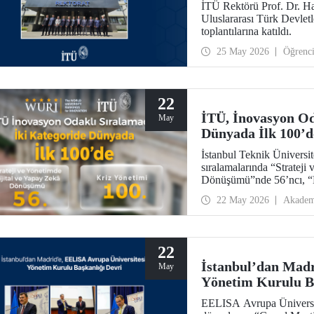
İTÜ Rektörü Prof. Dr. Ha
Uluslararası Türk Devlet
toplantılarına katıldı.
25 May 2026
Öğrenc
22
İTÜ, İnovasyon Od
May
Dünyada İlk 100’d
İstanbul Teknik Üniversi
sıralamalarında “Strateji
Dönüşümü”nde 56’ncı, “
22 May 2026
Akadem
22
İstanbul’dan Madr
May
Yönetim Kurulu Ba
EELISA Avrupa Üniversite