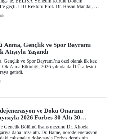
tings”te, EELISA Yönetim Kurulu Dönem
e geçti. İTÜ Rektörü Prof. Dr. Hasan Mandal, 6
aşkanlık görevini UPM Rektörü Prof. Dr. Óscar
ik
n bir törenle devretti.
ü Anma, Gençlik ve Spor Bayramı
 Atışıyla Yaşandı
 Gençlik ve Spor Bayramı’na özel olarak ilk kez
 Ok Atma Etkinliği, 2026 yılında da İTÜ ailesini
araya getirdi.
s
ejenerasyon ve Doku Onarımı
yısıyla 2026 Forbes 30 Altı 30
ve Genetik Bölümü lisans mezunu Dr. Xhoela
şarıya daha imza attı. Dr. Bame, nörodejenerasyon
daki çalışmaları dolayısıyla Forbes dergisinin