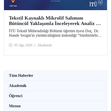
Tekstil Kaynaklı Mikrolif Salımını
Bütüncül Yaklaşımla İnceleyerek Analiz ve
Azaltım Stratejileri Geliştirecek Projeye
İTÜ Tekstil Mühendisliği Bölümü öğretim üyesi Doç. Dr.
TÜBİTAK Desteği
Hande Sezgin'in yürütücülüğünü üstlendiği “Sürdürülebilir
Pamuk ve Polyester Esaslı Tekstil Ürünlerinde Kullanım
Koşullarına Bağlı Mikrolif Salımı: Aşınma, UV Maruziyeti
05 Ağu 2026
Akademik
ve Yıkama Döngülerinin Bütünsel Analizi ve Azaltım
Stratejilerinin Geliştirilmesi” başlıklı proje, TÜBİTAK
2515 – COST Aksiyon Üyeleri Ar-Ge Destek Programı
kapsamında desteklenmeye hak kazandı.
Tüm Haberler
Akademik
Öğrenci
Mezun