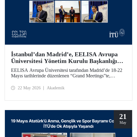
İstanbul’dan Madrid’e, EELISA Avrupa
Üniversitesi Yönetim Kurulu Başkanlığı
Devri
EELISA Avrupa Üniversitesi tarafından Madrid’de 18-22
Mayıs tarihlerinde düzenlenen “Grand Meetings”te,
EELISA Yönetim Kurulu Dönem Başkanlığı İTÜ’den
UPM’e geçti. İTÜ Rektörü Prof. Dr. Hasan Mandal, 6 ay
22 May 2026
Akademik
boyunca sürdürdüğü Başkanlık görevini UPM Rektörü
Prof. Dr. Óscar García Suárez’e düzenlenen bir törenle
devretti.
21
May