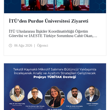
İTÜ’den Purdue Üniversitesi Ziyareti
İTÜ Uluslararası İlişkiler Koordinatörlüğü Öğretim
Görevlisi ve IAESTE Türkiye Sorumlusu Cahit Okan,
akademik ilişkileri ve iş birliğini geliştirmek amacıyla 20-27
Temmuz tarihlerinde ABD’de dünyanın önde gelen
06 Ağu 2026
Öğrenci
araştırma üniversitelerinden Purdue Üniversitesi başta
olmak üzere bir dizi ziyarette bulundu.