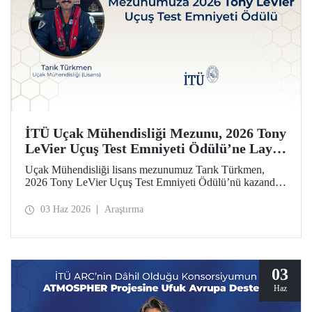
İTÜ Uçak Mühendisliği Mezunu, 2026 Tony
LeVier Uçuş Test Emniyeti Ödülü’ne Layık
Görüldü
Uçak Mühendisliği lisans mezunumuz Tarık Türkmen,
2026 Tony LeVier Uçuş Test Emniyeti Ödülü’nü kazandı.
Mezunumuz, yeni bir uçuş test tekniği geliştirerek uçuş test
emniyetine ve literatürüne sağladığı katkıyla bu prestijli
03 Haz 2026
Araştırma
ödülü kazanan ilk ve tek Türk oldu.
03
Haz