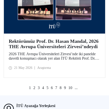
Rektörümüz Prof. Dr. Hasan Mandal, 2026
THE Avrupa Üniversiteleri Zirvesi’ndeydi
2026 THE Avrupa Üniversiteleri Zirvesi’nde iki panelde
davetli konuşmacı olarak yer alan İTÜ Rektörü Prof. Dr.
Hasan Mandal, 160’ın üzerinde üniversite ve kuruluşun
katıldığı toplantıda uluslararası araştırma ve iş birliği
21 May 2026
Araştırma
ağlarının gelişimi için temaslarda bulundu.
1
2
3
4
5
6
7
8
9
10
...
İTÜ Ayazağa Yerleşkesi