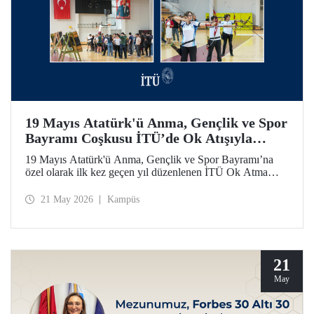
19 Mayıs Atatürk'ü Anma, Gençlik ve Spor
Bayramı Coşkusu İTÜ’de Ok Atışıyla
Yaşandı
19 Mayıs Atatürk'ü Anma, Gençlik ve Spor Bayramı’na
özel olarak ilk kez geçen yıl düzenlenen İTÜ Ok Atma
Etkinliği, 2026 yılında da İTÜ ailesini spor bilinci etrafında
bir araya getirdi.
21 May 2026
Kampüs
21
May