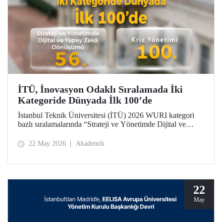
İTÜ, İnovasyon Odaklı Sıralamada İki
Kategoride Dünyada İlk 100’de
İstanbul Teknik Üniversitesi (İTÜ) 2026 WURI kategori
bazlı sıralamalarında “Strateji ve Yönetimde Dijital ve
Yapay Zekâ Dönüşümü”nde 56’ncı, “Kriz Yönetimi”nde
100’üncü oldu.
22 May 2026
Akademik
22
May