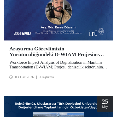
Araştırma Görevlimizin
Yürütücülüğündeki D-WIAM Projesine
IAMU Desteği
Workforce Impact Analysis of Digitalization in Maritime
Transportation (D-WIAM) Projesi, denizcilik sektörünün
dijital dönüşümünün iş gücüne etkilerine odaklanıyor.
Uluslararası Denizcilik Üniversiteleri Birliği (IAMU)
03 Haz 2026
Araştırma
tarafından desteklenen projeyi, İTÜ Deniz Ulaştırma
İşletme Mühendisliği Bölümü Araştırma Görevlisi ve Deniz
Güvenliği ve Siber Tehditler Araştırma Laboratuvarı
araştırmacısı Emre Düzenli yürütecek.
25
May