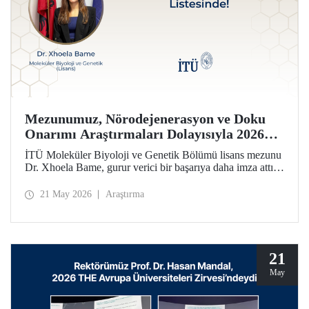
Mezunumuz, Nörodejenerasyon ve Doku
Onarımı Araştırmaları Dolayısıyla 2026
Forbes 30 Altı 30 Listesinde!
İTÜ Moleküler Biyoloji ve Genetik Bölümü lisans mezunu
Dr. Xhoela Bame, gurur verici bir başarıya daha imza attı.
Dr. Bame, nörodejenerasyon ve doku onarımı alanlarındaki
çalışmaları dolayısıyla Forbes dergisinin “2026 Avrupa’nın
21 May 2026
Araştırma
Bilim ve Sağlık Hizmetlerinde 30 Yaş Altı 30 İsmi”
listesine seçildi.
21
May