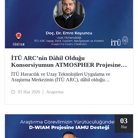
İTÜ ARC’nin Dâhil Olduğu
Konsorsiyumun ATMOSPHER Projesine
Ufuk Avrupa Desteği
İTÜ Havacılık ve Uzay Teknolojileri Uygulama ve
Araştırma Merkezinin (İTÜ ARC), dâhil olduğu
uluslararası konsorsiyum, ATMOSPHER Projesiyle Ufuk
Avrupa desteği kazandı. Bu projeyle İTÜ ARC’nin hava
03 Haz 2026
Araştırma
trafik yönetimi ve havacılıkta yapay zekâ alanlarında
yetkinliği, Avrupa kıtası ölçeğinde hava trafik yönetimi
(ATM) alanlarındaki dev isimler arasında yer alacak.
03
Haz