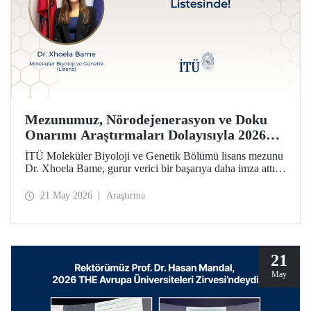
Mezunumuz, Nörodejenerasyon ve Doku
Onarımı Araştırmaları Dolayısıyla 2026
Forbes 30 Altı 30 Listesinde!
İTÜ Moleküler Biyoloji ve Genetik Bölümü lisans mezunu
Dr. Xhoela Bame, gurur verici bir başarıya daha imza attı.
Dr. Bame, nörodejenerasyon ve doku onarımı alanlarındaki
çalışmaları dolayısıyla Forbes dergisinin “2026 Avrupa’nın
21 May 2026
Araştırma
Bilim ve Sağlık Hizmetlerinde 30 Yaş Altı 30 İsmi”
listesine seçildi.
21
May