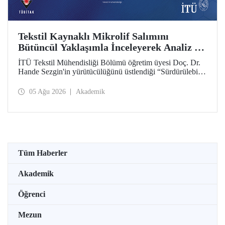
Tekstil Kaynaklı Mikrolif Salımını
Bütüncül Yaklaşımla İnceleyerek Analiz ve
Azaltım Stratejileri Geliştirecek Projeye
İTÜ Tekstil Mühendisliği Bölümü öğretim üyesi Doç. Dr.
TÜBİTAK Desteği
Hande Sezgin'in yürütücülüğünü üstlendiği “Sürdürülebilir
Pamuk ve Polyester Esaslı Tekstil Ürünlerinde Kullanım
Koşullarına Bağlı Mikrolif Salımı: Aşınma, UV Maruziyeti
05 Ağu 2026
Akademik
ve Yıkama Döngülerinin Bütünsel Analizi ve Azaltım
Stratejilerinin Geliştirilmesi” başlıklı proje, TÜBİTAK
2515 – COST Aksiyon Üyeleri Ar-Ge Destek Programı
kapsamında desteklenmeye hak kazandı.
Tüm Haberler
Akademik
Öğrenci
Mezun