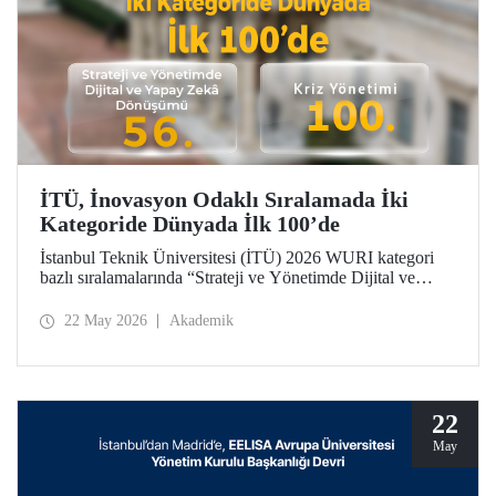
İTÜ, İnovasyon Odaklı Sıralamada İki
Kategoride Dünyada İlk 100’de
İstanbul Teknik Üniversitesi (İTÜ) 2026 WURI kategori
bazlı sıralamalarında “Strateji ve Yönetimde Dijital ve
Yapay Zekâ Dönüşümü”nde 56’ncı, “Kriz Yönetimi”nde
100’üncü oldu.
22 May 2026
Akademik
22
May