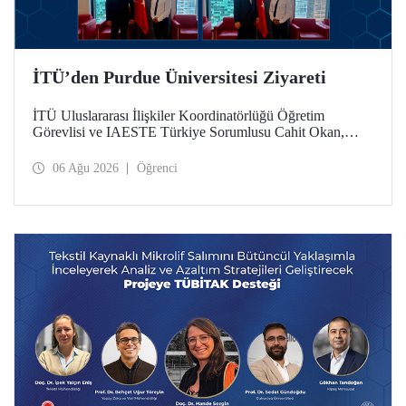
İTÜ’den Purdue Üniversitesi Ziyareti
İTÜ Uluslararası İlişkiler Koordinatörlüğü Öğretim
Görevlisi ve IAESTE Türkiye Sorumlusu Cahit Okan,
akademik ilişkileri ve iş birliğini geliştirmek amacıyla 20-27
Temmuz tarihlerinde ABD’de dünyanın önde gelen
06 Ağu 2026
Öğrenci
araştırma üniversitelerinden Purdue Üniversitesi başta
olmak üzere bir dizi ziyarette bulundu.