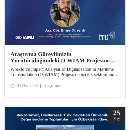
Araştırma Görevlimizin
Yürütücülüğündeki D-WIAM Projesine
IAMU Desteği
Workforce Impact Analysis of Digitalization in Maritime
Transportation (D-WIAM) Projesi, denizcilik sektörünün
dijital dönüşümünün iş gücüne etkilerine odaklanıyor.
Uluslararası Denizcilik Üniversiteleri Birliği (IAMU)
03 Haz 2026
Araştırma
tarafından desteklenen projeyi, İTÜ Deniz Ulaştırma
İşletme Mühendisliği Bölümü Araştırma Görevlisi ve Deniz
Güvenliği ve Siber Tehditler Araştırma Laboratuvarı
araştırmacısı Emre Düzenli yürütecek.
25
May