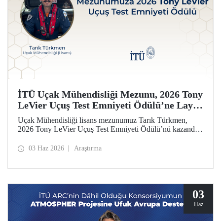
İTÜ Uçak Mühendisliği Mezunu, 2026 Tony
LeVier Uçuş Test Emniyeti Ödülü’ne Layık
Görüldü
Uçak Mühendisliği lisans mezunumuz Tarık Türkmen,
2026 Tony LeVier Uçuş Test Emniyeti Ödülü’nü kazandı.
Mezunumuz, yeni bir uçuş test tekniği geliştirerek uçuş test
emniyetine ve literatürüne sağladığı katkıyla bu prestijli
03 Haz 2026
Araştırma
ödülü kazanan ilk ve tek Türk oldu.
03
Haz