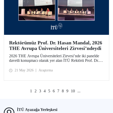
Rektörümüz Prof. Dr. Hasan Mandal, 2026
THE Avrupa Üniversiteleri Zirvesi’ndeydi
2026 THE Avrupa Üniversiteleri Zirvesi’nde iki panelde
davetli konuşmacı olarak yer alan İTÜ Rektörü Prof. Dr.
Hasan Mandal, 160’ın üzerinde üniversite ve kuruluşun
katıldığı toplantıda uluslararası araştırma ve iş birliği
21 May 2026
Araştırma
ağlarının gelişimi için temaslarda bulundu.
1
2
3
4
5
6
7
8
9
10
...
İTÜ Ayazağa Yerleşkesi