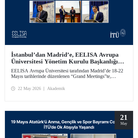
İstanbul’dan Madrid’e, EELISA Avrupa
Üniversitesi Yönetim Kurulu Başkanlığı
Devri
EELISA Avrupa Üniversitesi tarafından Madrid’de 18-22
Mayıs tarihlerinde düzenlenen “Grand Meetings”te,
EELISA Yönetim Kurulu Dönem Başkanlığı İTÜ’den
UPM’e geçti. İTÜ Rektörü Prof. Dr. Hasan Mandal, 6 ay
22 May 2026
Akademik
boyunca sürdürdüğü Başkanlık görevini UPM Rektörü
Prof. Dr. Óscar García Suárez’e düzenlenen bir törenle
devretti.
21
May