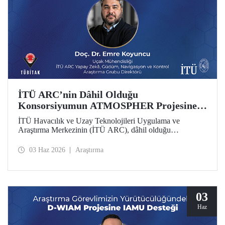
İTÜ ARC’nin Dâhil Olduğu
Konsorsiyumun ATMOSPHER Projesine
Ufuk Avrupa Desteği
İTÜ Havacılık ve Uzay Teknolojileri Uygulama ve
Araştırma Merkezinin (İTÜ ARC), dâhil olduğu
uluslararası konsorsiyum, ATMOSPHER Projesiyle Ufuk
Avrupa desteği kazandı. Bu projeyle İTÜ ARC’nin hava
03 Haz 2026
Araştırma
trafik yönetimi ve havacılıkta yapay zekâ alanlarında
yetkinliği, Avrupa kıtası ölçeğinde hava trafik yönetimi
(ATM) alanlarındaki dev isimler arasında yer alacak.
03
Haz