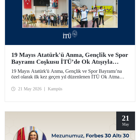
19 Mayıs Atatürk'ü Anma, Gençlik ve Spor
Bayramı Coşkusu İTÜ’de Ok Atışıyla
Yaşandı
19 Mayıs Atatürk'ü Anma, Gençlik ve Spor Bayramı’na
özel olarak ilk kez geçen yıl düzenlenen İTÜ Ok Atma
Etkinliği, 2026 yılında da İTÜ ailesini spor bilinci etrafında
bir araya getirdi.
21 May 2026
Kampüs
21
May