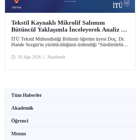
Tekstil Kaynaklı Mikrolif Salımını
Bütüncül Yaklaşımla İnceleyerek Analiz ve
Azaltım Stratejileri Geliştirecek Projeye
İTÜ Tekstil Mühendisliği Bölümü öğretim üyesi Doç. Dr.
TÜBİTAK Desteği
Hande Sezgin'in yürütücülüğünü üstlendiği “Sürdürülebilir
Pamuk ve Polyester Esaslı Tekstil Ürünlerinde Kullanım
Koşullarına Bağlı Mikrolif Salımı: Aşınma, UV Maruziyeti
05 Ağu 2026
Akademik
ve Yıkama Döngülerinin Bütünsel Analizi ve Azaltım
Stratejilerinin Geliştirilmesi” başlıklı proje, TÜBİTAK
2515 – COST Aksiyon Üyeleri Ar-Ge Destek Programı
kapsamında desteklenmeye hak kazandı.
Tüm Haberler
Akademik
Öğrenci
Mezun