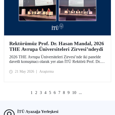
Rektörümüz Prof. Dr. Hasan Mandal, 2026
THE Avrupa Üniversiteleri Zirvesi’ndeydi
2026 THE Avrupa Üniversiteleri Zirvesi’nde iki panelde
davetli konuşmacı olarak yer alan İTÜ Rektörü Prof. Dr.
Hasan Mandal, 160’ın üzerinde üniversite ve kuruluşun
katıldığı toplantıda uluslararası araştırma ve iş birliği
21 May 2026
Araştırma
ağlarının gelişimi için temaslarda bulundu.
1
2
3
4
5
6
7
8
9
10
...
İTÜ Ayazağa Yerleşkesi