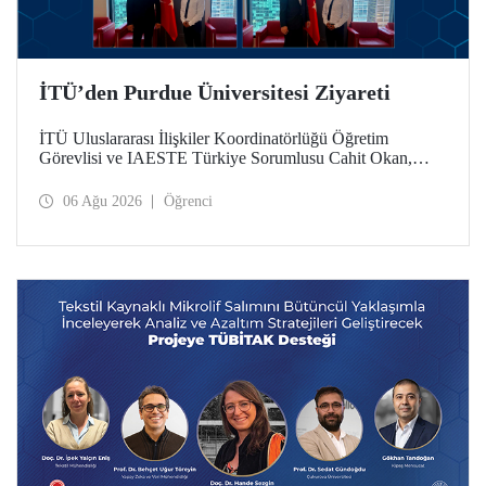
İTÜ’den Purdue Üniversitesi Ziyareti
İTÜ Uluslararası İlişkiler Koordinatörlüğü Öğretim
Görevlisi ve IAESTE Türkiye Sorumlusu Cahit Okan,
akademik ilişkileri ve iş birliğini geliştirmek amacıyla 20-27
Temmuz tarihlerinde ABD’de dünyanın önde gelen
06 Ağu 2026
Öğrenci
araştırma üniversitelerinden Purdue Üniversitesi başta
olmak üzere bir dizi ziyarette bulundu.