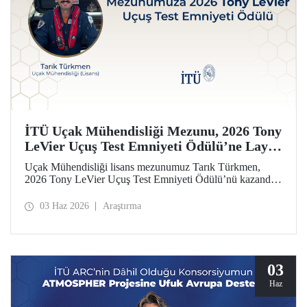
İTÜ Uçak Mühendisliği Mezunu, 2026 Tony
LeVier Uçuş Test Emniyeti Ödülü’ne Layık
Görüldü
Uçak Mühendisliği lisans mezunumuz Tarık Türkmen,
2026 Tony LeVier Uçuş Test Emniyeti Ödülü’nü kazandı.
Mezunumuz, yeni bir uçuş test tekniği geliştirerek uçuş test
emniyetine ve literatürüne sağladığı katkıyla bu prestijli
03 Haz 2026
Araştırma
ödülü kazanan ilk ve tek Türk oldu.
03
Haz