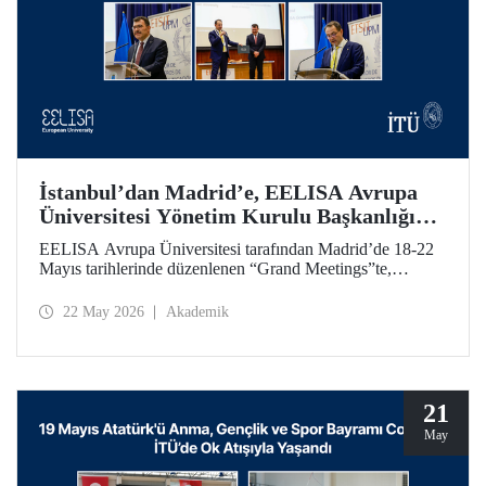
İstanbul’dan Madrid’e, EELISA Avrupa
Üniversitesi Yönetim Kurulu Başkanlığı
Devri
EELISA Avrupa Üniversitesi tarafından Madrid’de 18-22
Mayıs tarihlerinde düzenlenen “Grand Meetings”te,
EELISA Yönetim Kurulu Dönem Başkanlığı İTÜ’den
UPM’e geçti. İTÜ Rektörü Prof. Dr. Hasan Mandal, 6 ay
22 May 2026
Akademik
boyunca sürdürdüğü Başkanlık görevini UPM Rektörü
Prof. Dr. Óscar García Suárez’e düzenlenen bir törenle
devretti.
21
May