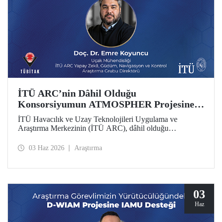
İTÜ ARC’nin Dâhil Olduğu
Konsorsiyumun ATMOSPHER Projesine
Ufuk Avrupa Desteği
İTÜ Havacılık ve Uzay Teknolojileri Uygulama ve
Araştırma Merkezinin (İTÜ ARC), dâhil olduğu
uluslararası konsorsiyum, ATMOSPHER Projesiyle Ufuk
Avrupa desteği kazandı. Bu projeyle İTÜ ARC’nin hava
03 Haz 2026
Araştırma
trafik yönetimi ve havacılıkta yapay zekâ alanlarında
yetkinliği, Avrupa kıtası ölçeğinde hava trafik yönetimi
(ATM) alanlarındaki dev isimler arasında yer alacak.
03
Haz