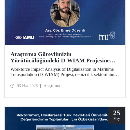
Araştırma Görevlimizin
Yürütücülüğündeki D-WIAM Projesine
IAMU Desteği
Workforce Impact Analysis of Digitalization in Maritime
Transportation (D-WIAM) Projesi, denizcilik sektörünün
dijital dönüşümünün iş gücüne etkilerine odaklanıyor.
Uluslararası Denizcilik Üniversiteleri Birliği (IAMU)
03 Haz 2026
Araştırma
tarafından desteklenen projeyi, İTÜ Deniz Ulaştırma
İşletme Mühendisliği Bölümü Araştırma Görevlisi ve Deniz
Güvenliği ve Siber Tehditler Araştırma Laboratuvarı
araştırmacısı Emre Düzenli yürütecek.
25
May