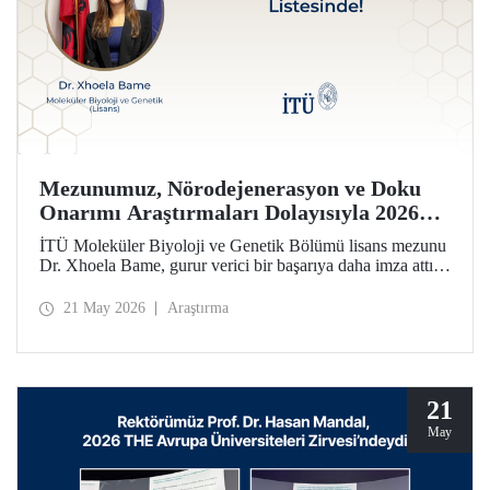
Mezunumuz, Nörodejenerasyon ve Doku
Onarımı Araştırmaları Dolayısıyla 2026
Forbes 30 Altı 30 Listesinde!
İTÜ Moleküler Biyoloji ve Genetik Bölümü lisans mezunu
Dr. Xhoela Bame, gurur verici bir başarıya daha imza attı.
Dr. Bame, nörodejenerasyon ve doku onarımı alanlarındaki
çalışmaları dolayısıyla Forbes dergisinin “2026 Avrupa’nın
21 May 2026
Araştırma
Bilim ve Sağlık Hizmetlerinde 30 Yaş Altı 30 İsmi”
listesine seçildi.
21
May