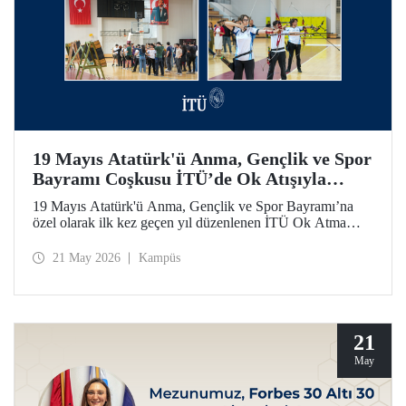
19 Mayıs Atatürk'ü Anma, Gençlik ve Spor
Bayramı Coşkusu İTÜ’de Ok Atışıyla
Yaşandı
19 Mayıs Atatürk'ü Anma, Gençlik ve Spor Bayramı’na
özel olarak ilk kez geçen yıl düzenlenen İTÜ Ok Atma
Etkinliği, 2026 yılında da İTÜ ailesini spor bilinci etrafında
bir araya getirdi.
21 May 2026
Kampüs
21
May