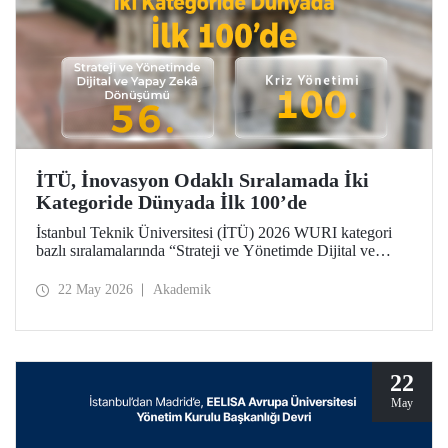
İTÜ, İnovasyon Odaklı Sıralamada İki
Kategoride Dünyada İlk 100’de
İstanbul Teknik Üniversitesi (İTÜ) 2026 WURI kategori
bazlı sıralamalarında “Strateji ve Yönetimde Dijital ve
Yapay Zekâ Dönüşümü”nde 56’ncı, “Kriz Yönetimi”nde
100’üncü oldu.
22 May 2026
Akademik
22
May