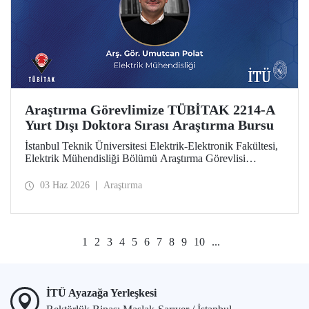
Araştırma Görevlimize TÜBİTAK 2214-A
Yurt Dışı Doktora Sırası Araştırma Bursu
İstanbul Teknik Üniversitesi Elektrik-Elektronik Fakültesi,
Elektrik Mühendisliği Bölümü Araştırma Görevlisi
Umutcan Polat, TÜBİTAK 2214-A Yurt Dışı Doktora
Sırası Araştırma Bursu kapsamında desteklenmeye hak
03 Haz 2026
Araştırma
kazandı.
1
2
3
4
5
6
7
8
9
10
...
İTÜ Ayazağa Yerleşkesi