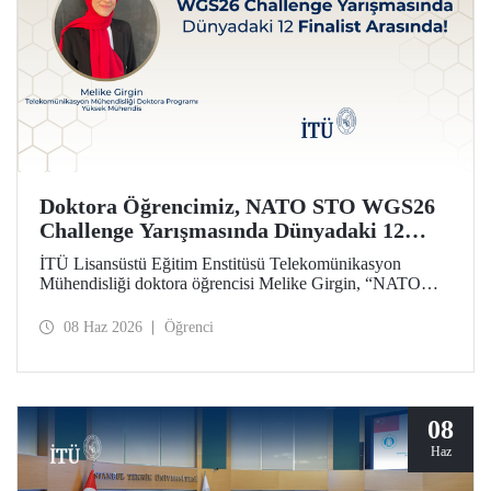
Doktora Öğrencimiz, NATO STO WGS26
Challenge Yarışmasında Dünyadaki 12
Finalist Arasında!
İTÜ Lisansüstü Eğitim Enstitüsü Telekomünikasyon
Mühendisliği doktora öğrencisi Melike Girgin, “NATO
STO Women & Girls in Science 2026 (WGS26)
Challenge” yarışmasında finalist olmaya hak kazandı.
08 Haz 2026
Öğrenci
08
Haz