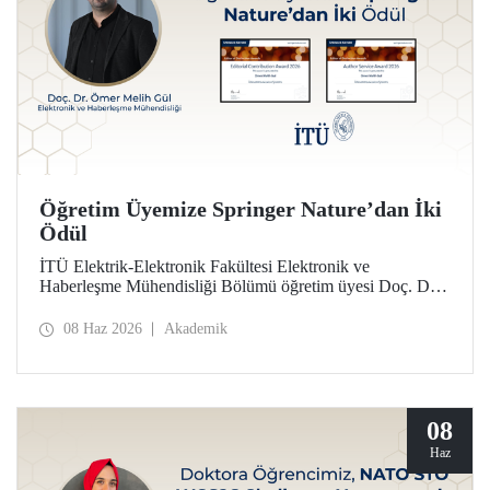
Öğretim Üyemize Springer Nature’dan İki
Ödül
İTÜ Elektrik-Elektronik Fakültesi Elektronik ve
Haberleşme Mühendisliği Bölümü öğretim üyesi Doç. Dr.
Ömer Melih Gül, Springer Nature yayın grubunun verdiği
“Editor of Distinction Awards” kapsamında iki ödüle layık
08 Haz 2026
Akademik
görüldü.
08
Haz