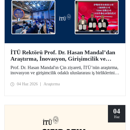
İTÜ Rektörü Prof. Dr. Hasan Mandal’dan
Araştırma, İnovasyon, Girişimcilik ve
Teknoloji Odaklı Uluslararası İş
Prof. Dr. Hasan Mandal'ın Çin ziyareti, İTÜ’nün araştırma,
Birliklerini Güçlendiren Çin Ziyareti
inovasyon ve girişimcilik odaklı uluslararası iş birliklerini
ileriye taşımayı hedefledi. Bu kapsamda Shanghai State-
owned Capital Investment Co. (SSCI) ve TIMC ile İTÜ
04 Haz 2026
Araştırma
arasında bir mutabakat zaptı da imzalandı.
04
Haz