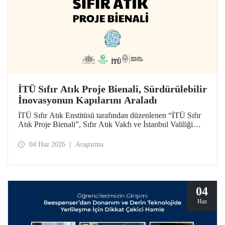
İTÜ Sıfır Atık Proje Bienali, Sürdürülebilir
İnovasyonun Kapılarını Araladı
İTÜ Sıfır Atık Enstitüsü tarafından düzenlenen “İTÜ Sıfır
Atık Proje Bienali”, Sıfır Atık Vakfı ve İstanbul Valiliği
koordinasyonundaki Sıfır Atık Haftası etkinlikleri
kapsamında 3 Haziran 2026’da İTÜ Süleyman Demirel
04 Haz 2026
Araştırma
Kültür Merkezi’nde hayata geçirildi.
04
Haz