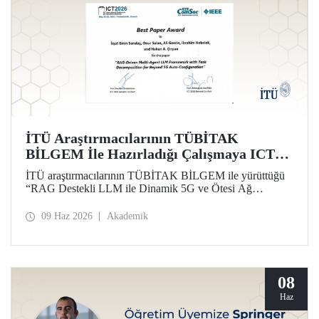
İTÜ Araştırmacılarının TÜBİTAK
BİLGEM İle Hazırladığı Çalışmaya ICT
2026’da En İyi Bildiri Ödülü
İTÜ araştırmacılarının TÜBİTAK BİLGEM ile yürüttüğü
“RAG Destekli LLM ile Dinamik 5G ve Ötesi Ağ
Yönetimi” projesi kapsamında hazırlanan çalışma, 32’nci
Uluslararası Telekomünikasyon Konferansı (ICT 2026)
09 Haz 2026
Akademik
kapsamında “Best Paper Award” ödülüne layık görüldü.
08
Haz