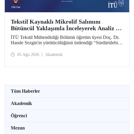
Tekstil Kaynaklı Mikrolif Salımını
Bütüncül Yaklaşımla İnceleyerek Analiz ve
Azaltım Stratejileri Geliştirecek Projeye
İTÜ Tekstil Mühendisliği Bölümü öğretim üyesi Doç. Dr.
TÜBİTAK Desteği
Hande Sezgin'in yürütücülüğünü üstlendiği “Sürdürülebilir
Pamuk ve Polyester Esaslı Tekstil Ürünlerinde Kullanım
Koşullarına Bağlı Mikrolif Salımı: Aşınma, UV Maruziyeti
05 Ağu 2026
Akademik
ve Yıkama Döngülerinin Bütünsel Analizi ve Azaltım
Stratejilerinin Geliştirilmesi” başlıklı proje, TÜBİTAK
2515 – COST Aksiyon Üyeleri Ar-Ge Destek Programı
kapsamında desteklenmeye hak kazandı.
Tüm Haberler
Akademik
Öğrenci
Mezun