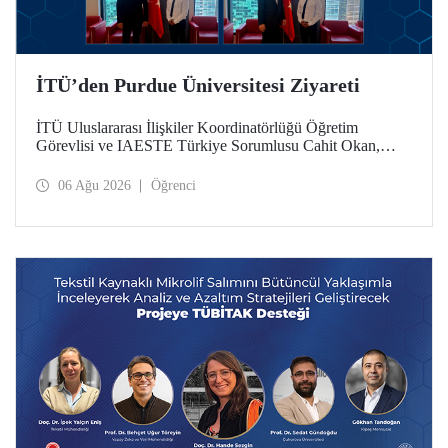
İTÜ’den Purdue Üniversitesi Ziyareti
İTÜ Uluslararası İlişkiler Koordinatörlüğü Öğretim
Görevlisi ve IAESTE Türkiye Sorumlusu Cahit Okan,
akademik ilişkileri ve iş birliğini geliştirmek amacıyla 20-27
Temmuz tarihlerinde ABD’de dünyanın önde gelen
06 Ağu 2026
Öğrenci
araştırma üniversitelerinden Purdue Üniversitesi başta
olmak üzere bir dizi ziyarette bulundu.