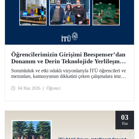
Öğrencilerimizin Girişimi Beespenser’dan
Donanım ve Derin Teknolojide Yerlileşme
İçin Dikkat Çekici Hamle
Sorumluluk ve etki odaklı vizyonlarıyla İTÜ öğrencileri ve
mezunları, kamuoyunun dikkatini çeken çalışmalara imza
atmayı sürdürüyor. Bir fikrin projeden ve girişime dönüşme
yolculuğunun somutlaşan örnekleri arasında Beespenser de
04 Haz 2026
Öğrenci
yer alıyor. İTÜ’lülerin girişimi, Avrupa pazarına uzanma
hedefiyle devre kartı basan yerli baskı makineleri üretiyor.
03
Haz