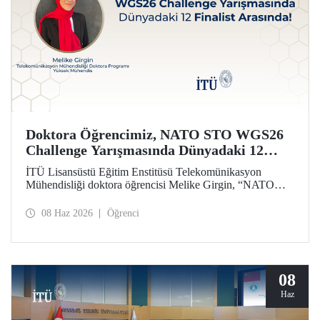
Doktora Öğrencimiz, NATO STO WGS26
Challenge Yarışmasında Dünyadaki 12
Finalist Arasında!
İTÜ Lisansüstü Eğitim Enstitüsü Telekomünikasyon
Mühendisliği doktora öğrencisi Melike Girgin, “NATO
STO Women & Girls in Science 2026 (WGS26)
Challenge” yarışmasında finalist olmaya hak kazandı.
08 Haz 2026
Öğrenci
08
Haz