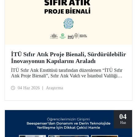
İTÜ Sıfır Atık Proje Bienali, Sürdürülebilir
İnovasyonun Kapılarını Araladı
İTÜ Sıfır Atık Enstitüsü tarafından düzenlenen “İTÜ Sıfır
Atık Proje Bienali”, Sıfır Atık Vakfı ve İstanbul Valiliği
koordinasyonundaki Sıfır Atık Haftası etkinlikleri
kapsamında 3 Haziran 2026’da İTÜ Süleyman Demirel
04 Haz 2026
Araştırma
Kültür Merkezi’nde hayata geçirildi.
04
Haz