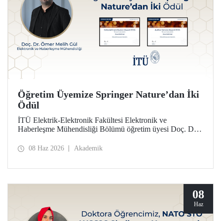
Öğretim Üyemize Springer Nature’dan İki
Ödül
İTÜ Elektrik-Elektronik Fakültesi Elektronik ve
Haberleşme Mühendisliği Bölümü öğretim üyesi Doç. Dr.
Ömer Melih Gül, Springer Nature yayın grubunun verdiği
“Editor of Distinction Awards” kapsamında iki ödüle layık
08 Haz 2026
Akademik
görüldü.
08
Haz