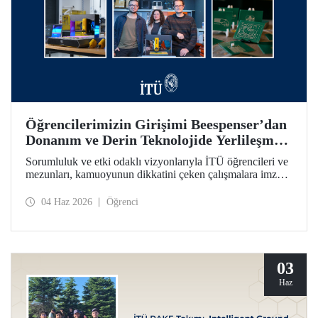
Öğrencilerimizin Girişimi Beespenser’dan
Donanım ve Derin Teknolojide Yerlileşme
İçin Dikkat Çekici Hamle
Sorumluluk ve etki odaklı vizyonlarıyla İTÜ öğrencileri ve
mezunları, kamuoyunun dikkatini çeken çalışmalara imza
atmayı sürdürüyor. Bir fikrin projeden ve girişime dönüşme
yolculuğunun somutlaşan örnekleri arasında Beespenser de
04 Haz 2026
Öğrenci
yer alıyor. İTÜ’lülerin girişimi, Avrupa pazarına uzanma
hedefiyle devre kartı basan yerli baskı makineleri üretiyor.
03
Haz