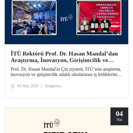
İTÜ Rektörü Prof. Dr. Hasan Mandal’dan
Araştırma, İnovasyon, Girişimcilik ve
Teknoloji Odaklı Uluslararası İş
Prof. Dr. Hasan Mandal'ın Çin ziyareti, İTÜ’nün araştırma,
Birliklerini Güçlendiren Çin Ziyareti
inovasyon ve girişimcilik odaklı uluslararası iş birliklerini
ileriye taşımayı hedefledi. Bu kapsamda Shanghai State-
owned Capital Investment Co. (SSCI) ve TIMC ile İTÜ
04 Haz 2026
Araştırma
arasında bir mutabakat zaptı da imzalandı.
04
Haz