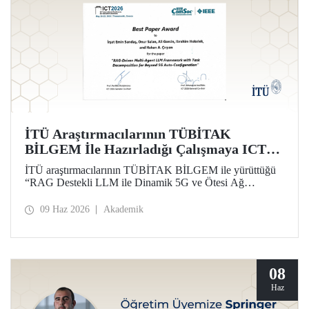
İTÜ Araştırmacılarının TÜBİTAK
BİLGEM İle Hazırladığı Çalışmaya ICT
2026’da En İyi Bildiri Ödülü
İTÜ araştırmacılarının TÜBİTAK BİLGEM ile yürüttüğü
“RAG Destekli LLM ile Dinamik 5G ve Ötesi Ağ
Yönetimi” projesi kapsamında hazırlanan çalışma, 32’nci
Uluslararası Telekomünikasyon Konferansı (ICT 2026)
09 Haz 2026
Akademik
kapsamında “Best Paper Award” ödülüne layık görüldü.
08
Haz