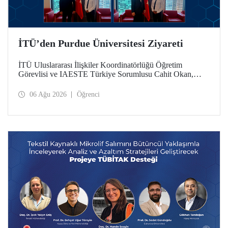
İTÜ’den Purdue Üniversitesi Ziyareti
İTÜ Uluslararası İlişkiler Koordinatörlüğü Öğretim
Görevlisi ve IAESTE Türkiye Sorumlusu Cahit Okan,
akademik ilişkileri ve iş birliğini geliştirmek amacıyla 20-27
Temmuz tarihlerinde ABD’de dünyanın önde gelen
06 Ağu 2026
Öğrenci
araştırma üniversitelerinden Purdue Üniversitesi başta
olmak üzere bir dizi ziyarette bulundu.