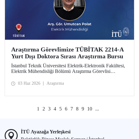
Araştırma Görevlimize TÜBİTAK 2214-A
Yurt Dışı Doktora Sırası Araştırma Bursu
İstanbul Teknik Üniversitesi Elektrik-Elektronik Fakültesi,
Elektrik Mühendisliği Bölümü Araştırma Görevlisi
Umutcan Polat, TÜBİTAK 2214-A Yurt Dışı Doktora
Sırası Araştırma Bursu kapsamında desteklenmeye hak
03 Haz 2026
Araştırma
kazandı.
1
2
3
4
5
6
7
8
9
10
...
İTÜ Ayazağa Yerleşkesi