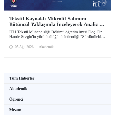
Tekstil Kaynaklı Mikrolif Salımını
Bütüncül Yaklaşımla İnceleyerek Analiz ve
Azaltım Stratejileri Geliştirecek Projeye
İTÜ Tekstil Mühendisliği Bölümü öğretim üyesi Doç. Dr.
TÜBİTAK Desteği
Hande Sezgin'in yürütücülüğünü üstlendiği “Sürdürülebilir
Pamuk ve Polyester Esaslı Tekstil Ürünlerinde Kullanım
Koşullarına Bağlı Mikrolif Salımı: Aşınma, UV Maruziyeti
05 Ağu 2026
Akademik
ve Yıkama Döngülerinin Bütünsel Analizi ve Azaltım
Stratejilerinin Geliştirilmesi” başlıklı proje, TÜBİTAK
2515 – COST Aksiyon Üyeleri Ar-Ge Destek Programı
kapsamında desteklenmeye hak kazandı.
Tüm Haberler
Akademik
Öğrenci
Mezun