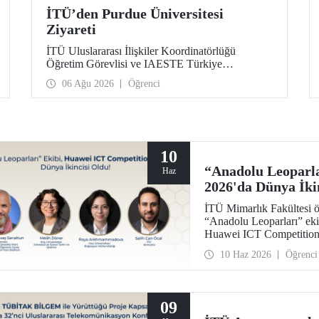
İTÜ’den Purdue Üniversitesi
Ziyareti
İTÜ Uluslararası İlişkiler Koordinatörlüğü
Öğretim Görevlisi ve IAESTE Türkiye
Sorumlusu Cahit Okan, akademik ilişkileri ve iş
06 Ağu 2026
Öğrenci
birliğini geliştirmek amacıyla 20-27 Temmuz
tarihlerinde ABD’de dünyanın önde gelen
araştırma üniversitelerinden Purdue Üniversitesi
başta olmak üzere bir dizi ziyarette bulundu.
10
“Anadolu Leoparla
Haz
2026'da Dünya İki
İTÜ Mimarlık Fakültesi ö
“Anadolu Leoparları” eki
Huawei ICT Competition 
oldu.
10 Haz 2026
Öğrenci
09