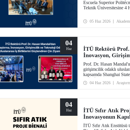
Escuela Superior Politéc
Teknik Üniversitesine 4 H
05 Haz 2026
Akadem
04
İTÜ Rektörü Prof.
Haz
İnovasyon, Girişim
Uluslararası İş Bi
Prof. Dr. Hasan Mandal'ı
girişimcilik odaklı uluslar
kapsamda Shanghai State
ile İTÜ arasında bir muta
04 Haz 2026
Araştır
04
İTÜ Sıfır Atık Pro
Haz
İnovasyonun Kapıl
İTÜ Sıfır Atık Enstitüsü 