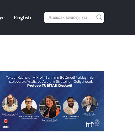
ye
English