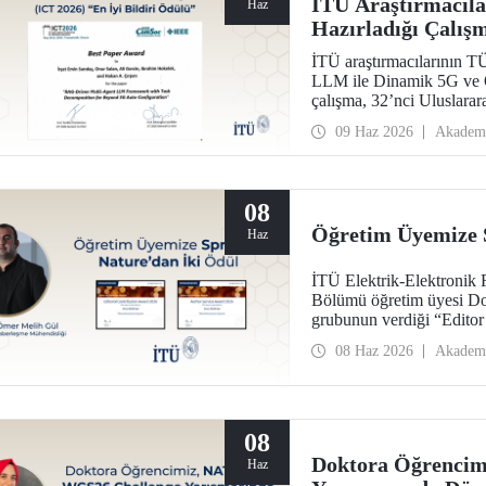
İTÜ Araştırmacı
Haz
Hazırladığı Çalışm
Ödülü
İTÜ araştırmacılarının
LLM ile Dinamik 5G ve Ö
çalışma, 32’nci Uluslara
kapsamında “Best Paper 
09 Haz 2026
Akadem
08
Öğretim Üyemize 
Haz
İTÜ Elektrik-Elektronik 
Bölümü öğretim üyesi Do
grubunun verdiği “Editor
görüldü.
08 Haz 2026
Akadem
08
Doktora Öğrenci
Haz