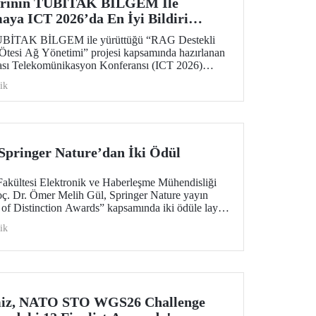
larının TÜBİTAK BİLGEM İle
aya ICT 2026’da En İyi Bildiri
 TÜBİTAK BİLGEM ile yürüttüğü “RAG Destekli
tesi Ağ Yönetimi” projesi kapsamında hazırlanan
rası Telekomünikasyon Konferansı (ICT 2026)
Award” ödülüne layık görüldü.
ik
Springer Nature’dan İki Ödül
Fakültesi Elektronik ve Haberleşme Mühendisliği
ç. Dr. Ömer Melih Gül, Springer Nature yayın
 of Distinction Awards” kapsamında iki ödüle layık
ik
miz, NATO STO WGS26 Challenge