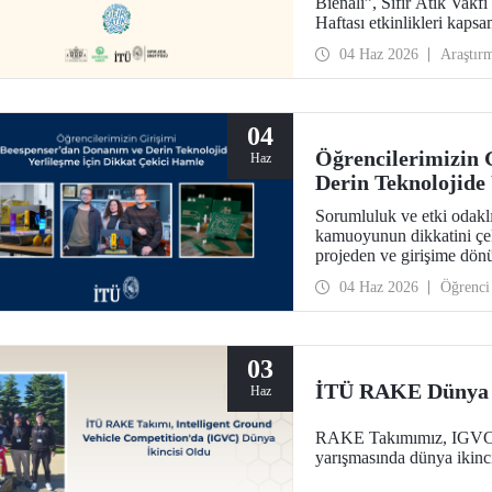
Bienali”, Sıfır Atık Vakfı
Haftası etkinlikleri ka
Kültür Merkezi’nde hayata
04 Haz 2026
Araştır
04
Öğrencilerimizin 
Haz
Derin Teknolojide
Sorumluluk ve etki odaklı
kamuoyunun dikkatini çek
projeden ve girişime dön
Beespenser de yer alıyor.
04 Haz 2026
Öğrenci
hedefiyle devre kartı basa
03
İTÜ RAKE Dünya İ
Haz
RAKE Takımımız, IGVC (I
yarışmasında dünya ikinci