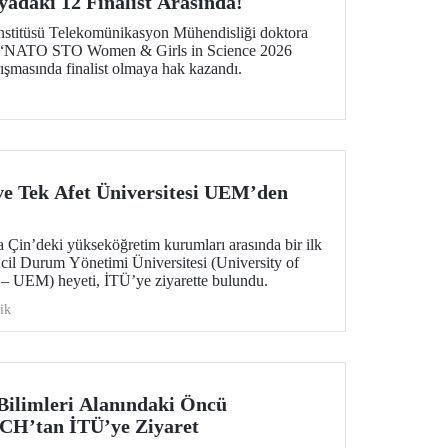
adaki 12 Finalist Arasında!
nstitüsü Telekomünikasyon Mühendisliği doktora
n, “NATO STO Women & Girls in Science 2026
şmasında finalist olmaya hak kazandı.
 ve Tek Afet Üniversitesi UEM’den
la Çin’deki yükseköğretim kurumları arasında bir ilk
Acil Durum Yönetimi Üniversitesi (University of
 UEM) heyeti, İTÜ’ye ziyarette bulundu.
ik
Bilimleri Alanındaki Öncü
OCH’tan İTÜ’ye Ziyaret