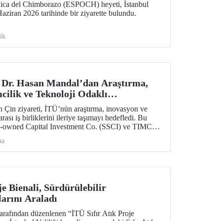
nica del Chimborazo (ESPOCH) heyeti, İstanbul
aziran 2026 tarihinde bir ziyarette bulundu.
ik
 Dr. Hasan Mandal’dan Araştırma,
cilik ve Teknoloji Odaklı
rliklerini Güçlendiren Çin Ziyareti
n Çin ziyareti, İTÜ’nün araştırma, inovasyon ve
arası iş birliklerini ileriye taşımayı hedefledi. Bu
-owned Capital Investment Co. (SSCI) ve TIMC
bakat zaptı da imzalandı.
ma
je Bienali, Sürdürülebilir
arını Araladı
tarafından düzenlenen “İTÜ Sıfır Atık Proje