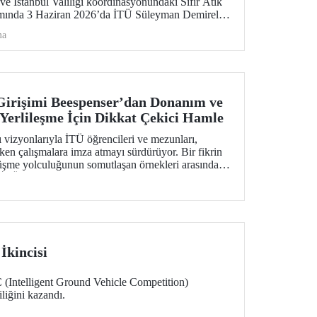
 ve İstanbul Valiliği koordinasyonundaki Sıfır Atık
psamında 3 Haziran 2026’da İTÜ Süleyman Demirel
 geçirildi.
ma
Girişimi Beespenser’dan Donanım ve
 Yerlileşme İçin Dikkat Çekici Hamle
 vizyonlarıyla İTÜ öğrencileri ve mezunları,
en çalışmalara imza atmayı sürdürüyor. Bir fikrin
üşme yolculuğunun somutlaşan örnekleri arasında
 İTÜ’lülerin girişimi, Avrupa pazarına uzanma
n yerli baskı makineleri üretiyor.
kincisi
ntelligent Ground Vehicle Competition)
liğini kazandı.