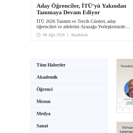
Aday Öğrenciler, İTÜ’yü Yakından
Tanımaya Devam Ediyor
İTÜ 2026 Tanıtım ve Tercih Günleri, aday
öğrencileri ve ailelerini Ayazağa Yerleşkemizde
ağırlamaya devam ediyor. Tanıtım ve Tercih
06 Ağu 2026
Akademik
Günleri 7 Ağustos’ta tamamlanacak, ilgili fakülte
ve birimler adaylara bilgi vermeye devam edecek.
Tüm Haberler
Akademik
Öğrenci
Mezun
Medya
Sanat