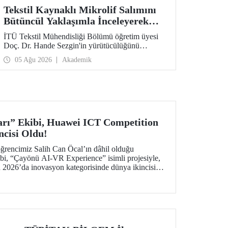
Tekstil Kaynaklı Mikrolif Salımını
Bütüncül Yaklaşımla İnceleyerek
Analiz ve Azaltım Stratejileri
İTÜ Tekstil Mühendisliği Bölümü öğretim üyesi
Geliştirecek Projeye TÜBİTAK
Doç. Dr. Hande Sezgin'in yürütücülüğünü
Desteği
üstlendiği “Sürdürülebilir Pamuk ve Polyester
05 Ağu 2026
Akademik
Esaslı Tekstil Ürünlerinde Kullanım Koşullarına
Bağlı Mikrolif Salımı: Aşınma, UV Maruziyeti ve
Yıkama Döngülerinin Bütünsel Analizi ve
Azaltım Stratejilerinin Geliştirilmesi” başlıklı
proje, TÜBİTAK 2515 – COST Aksiyon Üyeleri
Ar-Ge Destek Programı kapsamında
desteklenmeye hak kazandı.
rı” Ekibi, Huawei ICT Competition
ncisi Oldu!
ğrencimiz Salih Can Öcal’ın dâhil olduğu
bi, “Çayönü AI-VR Experience” isimli projesiyle,
2026’da inovasyon kategorisinde dünya ikincisi