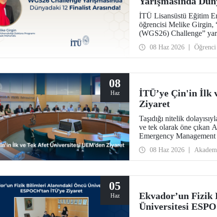
Yarışmasında Düny
İTÜ Lisansüstü Eğitim E
öğrencisi Melike Girgi
(WGS26) Challenge” yarı
08 Haz 2026
Öğrenci
08
İTÜ’ye Çin'in İlk
Haz
Ziyaret
Taşıdığı nitelik dolayısıy
ve tek olarak öne çıkan 
Emergency Management –
08 Haz 2026
Akadem
05
Ekvador’un Fizik 
Haz
Üniversitesi ESP