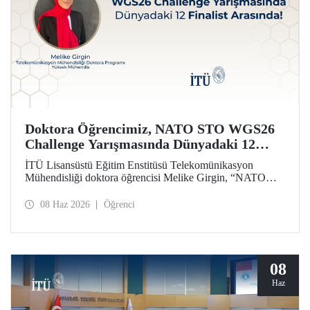
Doktora Öğrencimiz, NATO STO WGS26
Challenge Yarışmasında Dünyadaki 12
Finalist Arasında!
İTÜ Lisansüstü Eğitim Enstitüsü Telekomünikasyon
Mühendisliği doktora öğrencisi Melike Girgin, “NATO
STO Women & Girls in Science 2026 (WGS26)
Challenge” yarışmasında finalist olmaya hak kazandı.
08 Haz 2026
Öğrenci
08
Haz