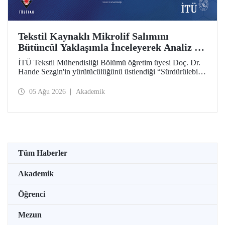
Tekstil Kaynaklı Mikrolif Salımını
Bütüncül Yaklaşımla İnceleyerek Analiz ve
Azaltım Stratejileri Geliştirecek Projeye
İTÜ Tekstil Mühendisliği Bölümü öğretim üyesi Doç. Dr.
TÜBİTAK Desteği
Hande Sezgin'in yürütücülüğünü üstlendiği “Sürdürülebilir
Pamuk ve Polyester Esaslı Tekstil Ürünlerinde Kullanım
Koşullarına Bağlı Mikrolif Salımı: Aşınma, UV Maruziyeti
05 Ağu 2026
Akademik
ve Yıkama Döngülerinin Bütünsel Analizi ve Azaltım
Stratejilerinin Geliştirilmesi” başlıklı proje, TÜBİTAK
2515 – COST Aksiyon Üyeleri Ar-Ge Destek Programı
kapsamında desteklenmeye hak kazandı.
Tüm Haberler
Akademik
Öğrenci
Mezun