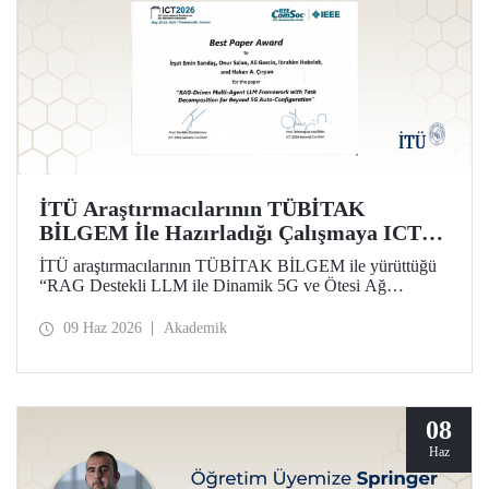
İTÜ Araştırmacılarının TÜBİTAK
BİLGEM İle Hazırladığı Çalışmaya ICT
2026’da En İyi Bildiri Ödülü
İTÜ araştırmacılarının TÜBİTAK BİLGEM ile yürüttüğü
“RAG Destekli LLM ile Dinamik 5G ve Ötesi Ağ
Yönetimi” projesi kapsamında hazırlanan çalışma, 32’nci
Uluslararası Telekomünikasyon Konferansı (ICT 2026)
09 Haz 2026
Akademik
kapsamında “Best Paper Award” ödülüne layık görüldü.
08
Haz