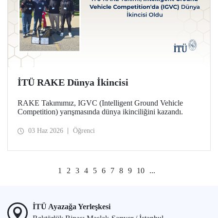
İTÜ RAKE Dünya İkincisi
RAKE Takımımız, IGVC (Intelligent Ground Vehicle
Competition) yarışmasında dünya ikinciliğini kazandı.
03 Haz 2026
Öğrenci
1
2
3
4
5
6
7
8
9
10
...
İTÜ Ayazağa Yerleşkesi