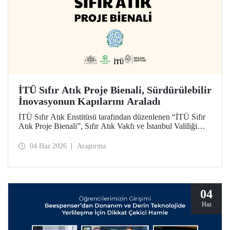
İTÜ Sıfır Atık Proje Bienali, Sürdürülebilir
İnovasyonun Kapılarını Araladı
İTÜ Sıfır Atık Enstitüsü tarafından düzenlenen “İTÜ Sıfır
Atık Proje Bienali”, Sıfır Atık Vakfı ve İstanbul Valiliği
koordinasyonundaki Sıfır Atık Haftası etkinlikleri
kapsamında 3 Haziran 2026’da İTÜ Süleyman Demirel
04 Haz 2026
Araştırma
Kültür Merkezi’nde hayata geçirildi.
04
Haz