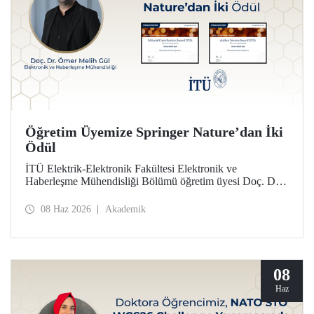
Öğretim Üyemize Springer Nature’dan İki
Ödül
İTÜ Elektrik-Elektronik Fakültesi Elektronik ve
Haberleşme Mühendisliği Bölümü öğretim üyesi Doç. Dr.
Ömer Melih Gül, Springer Nature yayın grubunun verdiği
“Editor of Distinction Awards” kapsamında iki ödüle layık
08 Haz 2026
Akademik
görüldü.
08
Haz