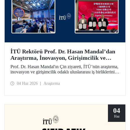
İTÜ Rektörü Prof. Dr. Hasan Mandal’dan
Araştırma, İnovasyon, Girişimcilik ve
Teknoloji Odaklı Uluslararası İş
Prof. Dr. Hasan Mandal'ın Çin ziyareti, İTÜ’nün araştırma,
Birliklerini Güçlendiren Çin Ziyareti
inovasyon ve girişimcilik odaklı uluslararası iş birliklerini
ileriye taşımayı hedefledi. Bu kapsamda Shanghai State-
owned Capital Investment Co. (SSCI) ve TIMC ile İTÜ
04 Haz 2026
Araştırma
arasında bir mutabakat zaptı da imzalandı.
04
Haz