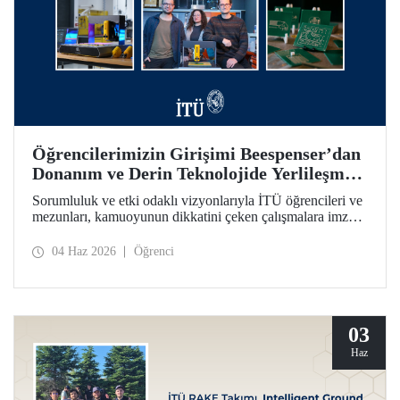
Öğrencilerimizin Girişimi Beespenser’dan
Donanım ve Derin Teknolojide Yerlileşme
İçin Dikkat Çekici Hamle
Sorumluluk ve etki odaklı vizyonlarıyla İTÜ öğrencileri ve
mezunları, kamuoyunun dikkatini çeken çalışmalara imza
atmayı sürdürüyor. Bir fikrin projeden ve girişime dönüşme
yolculuğunun somutlaşan örnekleri arasında Beespenser de
04 Haz 2026
Öğrenci
yer alıyor. İTÜ’lülerin girişimi, Avrupa pazarına uzanma
hedefiyle devre kartı basan yerli baskı makineleri üretiyor.
03
Haz