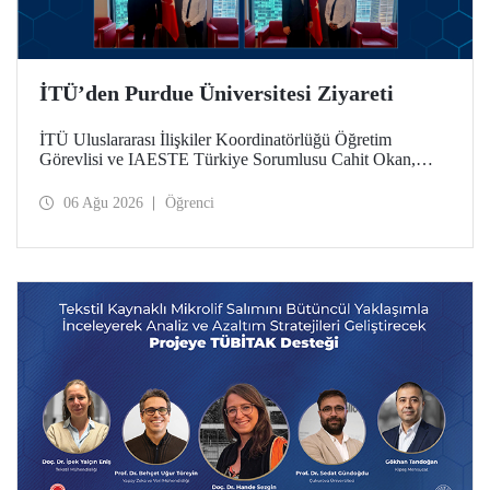
İTÜ’den Purdue Üniversitesi Ziyareti
İTÜ Uluslararası İlişkiler Koordinatörlüğü Öğretim
Görevlisi ve IAESTE Türkiye Sorumlusu Cahit Okan,
akademik ilişkileri ve iş birliğini geliştirmek amacıyla 20-27
Temmuz tarihlerinde ABD’de dünyanın önde gelen
06 Ağu 2026
Öğrenci
araştırma üniversitelerinden Purdue Üniversitesi başta
olmak üzere bir dizi ziyarette bulundu.