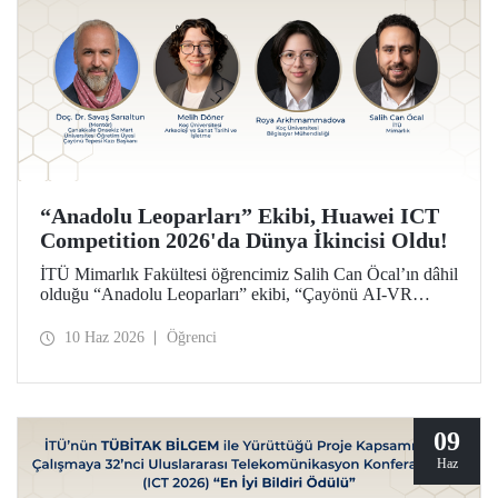
“Anadolu Leoparları” Ekibi, Huawei ICT
Competition 2026'da Dünya İkincisi Oldu!
İTÜ Mimarlık Fakültesi öğrencimiz Salih Can Öcal’ın dâhil
olduğu “Anadolu Leoparları” ekibi, “Çayönü AI-VR
Experience” isimli projesiyle, Huawei ICT Competition
2026’da inovasyon kategorisinde dünya ikincisi oldu.
10 Haz 2026
Öğrenci
09
Haz