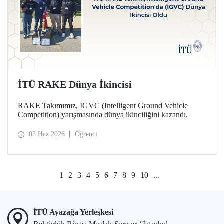
İTÜ RAKE Dünya İkincisi
RAKE Takımımız, IGVC (Intelligent Ground Vehicle
Competition) yarışmasında dünya ikinciliğini kazandı.
03 Haz 2026
Öğrenci
1
2
3
4
5
6
7
8
9
10
...
İTÜ Ayazağa Yerleşkesi