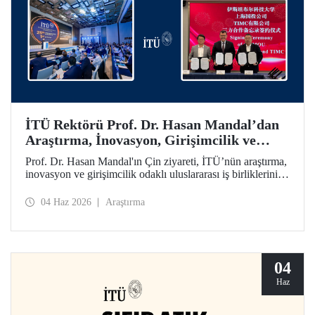
İTÜ Rektörü Prof. Dr. Hasan Mandal’dan
Araştırma, İnovasyon, Girişimcilik ve
Teknoloji Odaklı Uluslararası İş
Prof. Dr. Hasan Mandal'ın Çin ziyareti, İTÜ’nün araştırma,
Birliklerini Güçlendiren Çin Ziyareti
inovasyon ve girişimcilik odaklı uluslararası iş birliklerini
ileriye taşımayı hedefledi. Bu kapsamda Shanghai State-
owned Capital Investment Co. (SSCI) ve TIMC ile İTÜ
04 Haz 2026
Araştırma
arasında bir mutabakat zaptı da imzalandı.
04
Haz