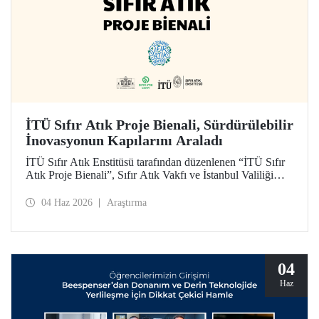
İTÜ Sıfır Atık Proje Bienali, Sürdürülebilir
İnovasyonun Kapılarını Araladı
İTÜ Sıfır Atık Enstitüsü tarafından düzenlenen “İTÜ Sıfır
Atık Proje Bienali”, Sıfır Atık Vakfı ve İstanbul Valiliği
koordinasyonundaki Sıfır Atık Haftası etkinlikleri
kapsamında 3 Haziran 2026’da İTÜ Süleyman Demirel
04 Haz 2026
Araştırma
Kültür Merkezi’nde hayata geçirildi.
04
Haz