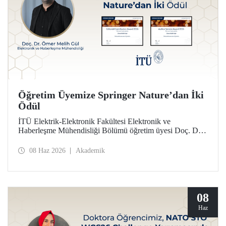
Öğretim Üyemize Springer Nature’dan İki
Ödül
İTÜ Elektrik-Elektronik Fakültesi Elektronik ve
Haberleşme Mühendisliği Bölümü öğretim üyesi Doç. Dr.
Ömer Melih Gül, Springer Nature yayın grubunun verdiği
“Editor of Distinction Awards” kapsamında iki ödüle layık
08 Haz 2026
Akademik
görüldü.
08
Haz