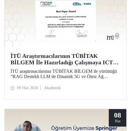
İTÜ Araştırmacılarının TÜBİTAK
BİLGEM İle Hazırladığı Çalışmaya ICT
2026’da En İyi Bildiri Ödülü
İTÜ araştırmacılarının TÜBİTAK BİLGEM ile yürüttüğü
“RAG Destekli LLM ile Dinamik 5G ve Ötesi Ağ
Yönetimi” projesi kapsamında hazırlanan çalışma, 32’nci
Uluslararası Telekomünikasyon Konferansı (ICT 2026)
09 Haz 2026
Akademik
kapsamında “Best Paper Award” ödülüne layık görüldü.
08
Haz