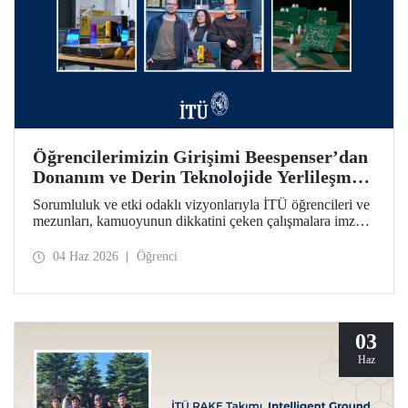
Öğrencilerimizin Girişimi Beespenser’dan
Donanım ve Derin Teknolojide Yerlileşme
İçin Dikkat Çekici Hamle
Sorumluluk ve etki odaklı vizyonlarıyla İTÜ öğrencileri ve
mezunları, kamuoyunun dikkatini çeken çalışmalara imza
atmayı sürdürüyor. Bir fikrin projeden ve girişime dönüşme
yolculuğunun somutlaşan örnekleri arasında Beespenser de
04 Haz 2026
Öğrenci
yer alıyor. İTÜ’lülerin girişimi, Avrupa pazarına uzanma
hedefiyle devre kartı basan yerli baskı makineleri üretiyor.
03
Haz