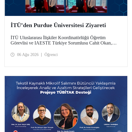
İTÜ’den Purdue Üniversitesi Ziyareti
İTÜ Uluslararası İlişkiler Koordinatörlüğü Öğretim
Görevlisi ve IAESTE Türkiye Sorumlusu Cahit Okan,
akademik ilişkileri ve iş birliğini geliştirmek amacıyla 20-27
Temmuz tarihlerinde ABD’de dünyanın önde gelen
06 Ağu 2026
Öğrenci
araştırma üniversitelerinden Purdue Üniversitesi başta
olmak üzere bir dizi ziyarette bulundu.