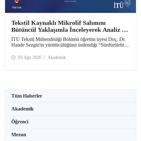
Tekstil Kaynaklı Mikrolif Salımını
Bütüncül Yaklaşımla İnceleyerek Analiz ve
Azaltım Stratejileri Geliştirecek Projeye
İTÜ Tekstil Mühendisliği Bölümü öğretim üyesi Doç. Dr.
TÜBİTAK Desteği
Hande Sezgin'in yürütücülüğünü üstlendiği “Sürdürülebilir
Pamuk ve Polyester Esaslı Tekstil Ürünlerinde Kullanım
Koşullarına Bağlı Mikrolif Salımı: Aşınma, UV Maruziyeti
05 Ağu 2026
Akademik
ve Yıkama Döngülerinin Bütünsel Analizi ve Azaltım
Stratejilerinin Geliştirilmesi” başlıklı proje, TÜBİTAK
2515 – COST Aksiyon Üyeleri Ar-Ge Destek Programı
kapsamında desteklenmeye hak kazandı.
Tüm Haberler
Akademik
Öğrenci
Mezun