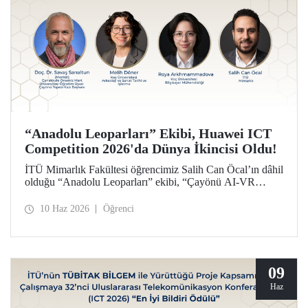
“Anadolu Leoparları” Ekibi, Huawei ICT
Competition 2026'da Dünya İkincisi Oldu!
İTÜ Mimarlık Fakültesi öğrencimiz Salih Can Öcal’ın dâhil
olduğu “Anadolu Leoparları” ekibi, “Çayönü AI-VR
Experience” isimli projesiyle, Huawei ICT Competition
2026’da inovasyon kategorisinde dünya ikincisi oldu.
10 Haz 2026
Öğrenci
09
Haz