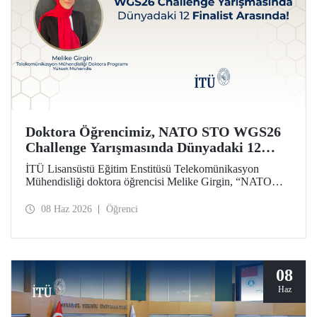
Doktora Öğrencimiz, NATO STO WGS26
Challenge Yarışmasında Dünyadaki 12
Finalist Arasında!
İTÜ Lisansüstü Eğitim Enstitüsü Telekomünikasyon
Mühendisliği doktora öğrencisi Melike Girgin, “NATO
STO Women & Girls in Science 2026 (WGS26)
Challenge” yarışmasında finalist olmaya hak kazandı.
08 Haz 2026
Öğrenci
08
Haz