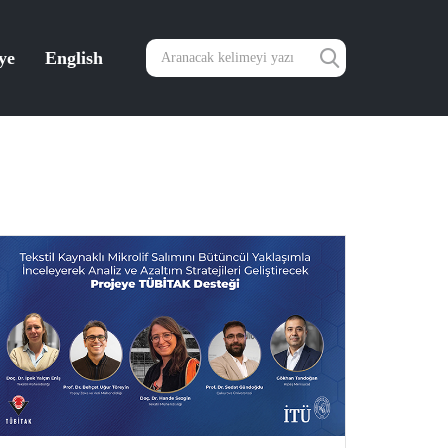
ye
English