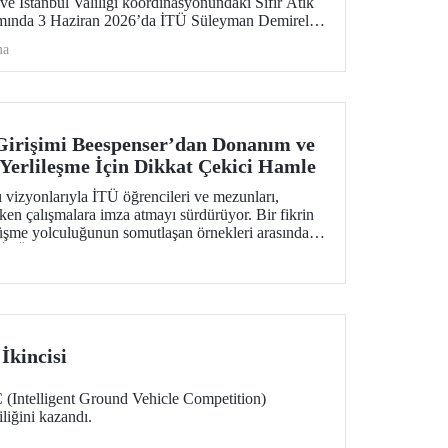
 ve İstanbul Valiliği koordinasyonundaki Sıfır Atık
psamında 3 Haziran 2026’da İTÜ Süleyman Demirel
 geçirildi.
ma
Girişimi Beespenser’dan Donanım ve
 Yerlileşme İçin Dikkat Çekici Hamle
 vizyonlarıyla İTÜ öğrencileri ve mezunları,
en çalışmalara imza atmayı sürdürüyor. Bir fikrin
üşme yolculuğunun somutlaşan örnekleri arasında
 İTÜ’lülerin girişimi, Avrupa pazarına uzanma
n yerli baskı makineleri üretiyor.
kincisi
ntelligent Ground Vehicle Competition)
liğini kazandı.