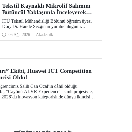
Tekstil Kaynaklı Mikrolif Salımını
Bütüncül Yaklaşımla İnceleyerek
Analiz ve Azaltım Stratejileri
İTÜ Tekstil Mühendisliği Bölümü öğretim üyesi
Geliştirecek Projeye TÜBİTAK
Doç. Dr. Hande Sezgin'in yürütücülüğünü
Desteği
üstlendiği “Sürdürülebilir Pamuk ve Polyester
05 Ağu 2026
Akademik
Esaslı Tekstil Ürünlerinde Kullanım Koşullarına
Bağlı Mikrolif Salımı: Aşınma, UV Maruziyeti ve
Yıkama Döngülerinin Bütünsel Analizi ve
Azaltım Stratejilerinin Geliştirilmesi” başlıklı
proje, TÜBİTAK 2515 – COST Aksiyon Üyeleri
Ar-Ge Destek Programı kapsamında
desteklenmeye hak kazandı.
rı” Ekibi, Huawei ICT Competition
ncisi Oldu!
ğrencimiz Salih Can Öcal’ın dâhil olduğu
bi, “Çayönü AI-VR Experience” isimli projesiyle,
2026’da inovasyon kategorisinde dünya ikincisi