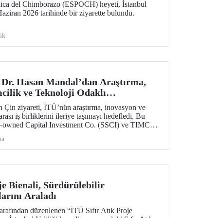
nica del Chimborazo (ESPOCH) heyeti, İstanbul
aziran 2026 tarihinde bir ziyarette bulundu.
ik
 Dr. Hasan Mandal’dan Araştırma,
cilik ve Teknoloji Odaklı
rliklerini Güçlendiren Çin Ziyareti
n Çin ziyareti, İTÜ’nün araştırma, inovasyon ve
arası iş birliklerini ileriye taşımayı hedefledi. Bu
-owned Capital Investment Co. (SSCI) ve TIMC
bakat zaptı da imzalandı.
ma
je Bienali, Sürdürülebilir
arını Araladı
tarafından düzenlenen “İTÜ Sıfır Atık Proje