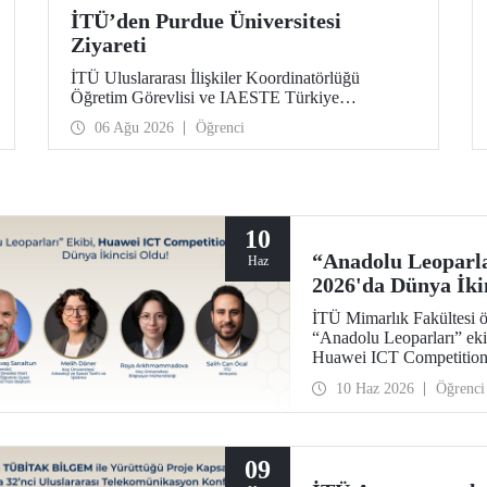
İTÜ’den Purdue Üniversitesi
Ziyareti
İTÜ Uluslararası İlişkiler Koordinatörlüğü
Öğretim Görevlisi ve IAESTE Türkiye
Sorumlusu Cahit Okan, akademik ilişkileri ve iş
06 Ağu 2026
Öğrenci
birliğini geliştirmek amacıyla 20-27 Temmuz
tarihlerinde ABD’de dünyanın önde gelen
araştırma üniversitelerinden Purdue Üniversitesi
başta olmak üzere bir dizi ziyarette bulundu.
10
“Anadolu Leoparla
Haz
2026'da Dünya İki
İTÜ Mimarlık Fakültesi ö
“Anadolu Leoparları” eki
Huawei ICT Competition 
oldu.
10 Haz 2026
Öğrenci
09