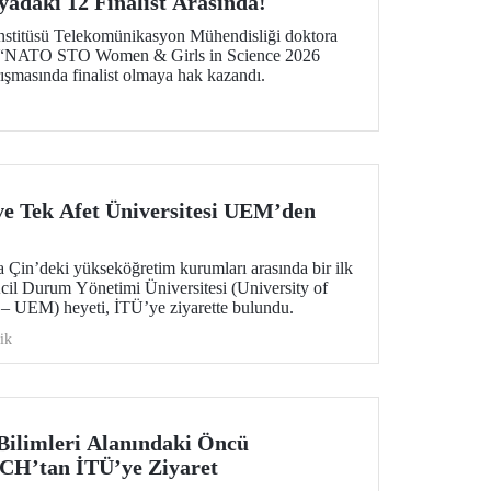
adaki 12 Finalist Arasında!
nstitüsü Telekomünikasyon Mühendisliği doktora
n, “NATO STO Women & Girls in Science 2026
şmasında finalist olmaya hak kazandı.
 ve Tek Afet Üniversitesi UEM’den
la Çin’deki yükseköğretim kurumları arasında bir ilk
Acil Durum Yönetimi Üniversitesi (University of
 UEM) heyeti, İTÜ’ye ziyarette bulundu.
ik
Bilimleri Alanındaki Öncü
OCH’tan İTÜ’ye Ziyaret