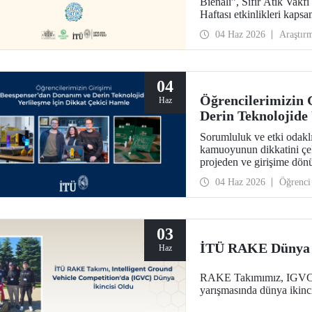
Bienali”, Sıfır Atık Vakfı
Haftası etkinlikleri ka
Kültür Merkezi’nde hayata
04 Haz 2026
Araştır
04
Öğrencilerimizin 
Haz
Derin Teknolojide
Sorumluluk ve etki odaklı
kamuoyunun dikkatini çek
projeden ve girişime dön
Beespenser de yer alıyor.
04 Haz 2026
Öğrenci
hedefiyle devre kartı basa
03
İTÜ RAKE Dünya İ
Haz
RAKE Takımımız, IGVC (I
yarışmasında dünya ikinci