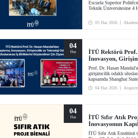
Escuela Superior Politéc
Teknik Üniversitesine 4 H
05 Haz 2026
Akadem
04
İTÜ Rektörü Prof.
Haz
İnovasyon, Girişim
Uluslararası İş Bi
Prof. Dr. Hasan Mandal'ı
girişimcilik odaklı uluslar
kapsamda Shanghai State
ile İTÜ arasında bir muta
04 Haz 2026
Araştır
04
İTÜ Sıfır Atık Pro
Haz
İnovasyonun Kapıl
İTÜ Sıfır Atık Enstitüsü 