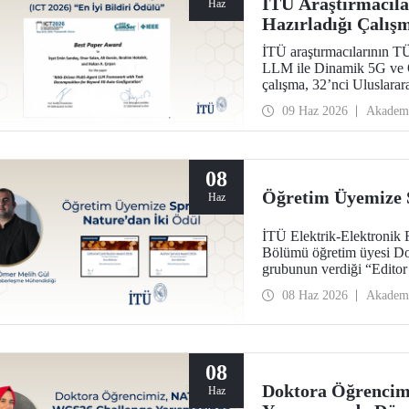
İTÜ Araştırmacı
Haz
Hazırladığı Çalışm
Ödülü
İTÜ araştırmacılarının
LLM ile Dinamik 5G ve Ö
çalışma, 32’nci Uluslara
kapsamında “Best Paper 
09 Haz 2026
Akadem
08
Öğretim Üyemize 
Haz
İTÜ Elektrik-Elektronik 
Bölümü öğretim üyesi Do
grubunun verdiği “Editor
görüldü.
08 Haz 2026
Akadem
08
Doktora Öğrenci
Haz