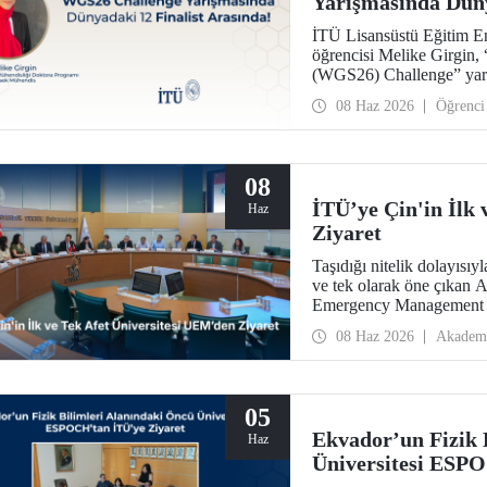
Yarışmasında Düny
İTÜ Lisansüstü Eğitim E
öğrencisi Melike Girgi
(WGS26) Challenge” yarı
08 Haz 2026
Öğrenci
08
İTÜ’ye Çin'in İlk
Haz
Ziyaret
Taşıdığı nitelik dolayısıy
ve tek olarak öne çıkan 
Emergency Management –
08 Haz 2026
Akadem
05
Ekvador’un Fizik 
Haz
Üniversitesi ESP