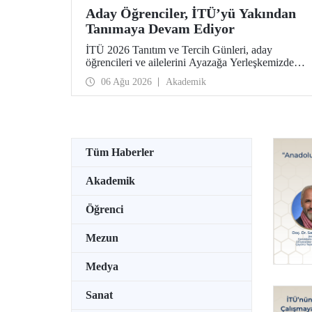
Aday Öğrenciler, İTÜ’yü Yakından
Tanımaya Devam Ediyor
İTÜ 2026 Tanıtım ve Tercih Günleri, aday
öğrencileri ve ailelerini Ayazağa Yerleşkemizde
ağırlamaya devam ediyor. Tanıtım ve Tercih
06 Ağu 2026
Akademik
Günleri 7 Ağustos’ta tamamlanacak, ilgili fakülte
ve birimler adaylara bilgi vermeye devam edecek.
Tüm Haberler
Akademik
Öğrenci
Mezun
Medya
Sanat