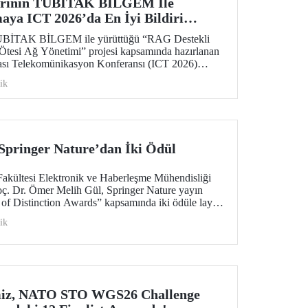
larının TÜBİTAK BİLGEM İle
aya ICT 2026’da En İyi Bildiri
 TÜBİTAK BİLGEM ile yürüttüğü “RAG Destekli
tesi Ağ Yönetimi” projesi kapsamında hazırlanan
rası Telekomünikasyon Konferansı (ICT 2026)
Award” ödülüne layık görüldü.
ik
Springer Nature’dan İki Ödül
Fakültesi Elektronik ve Haberleşme Mühendisliği
ç. Dr. Ömer Melih Gül, Springer Nature yayın
 of Distinction Awards” kapsamında iki ödüle layık
ik
miz, NATO STO WGS26 Challenge