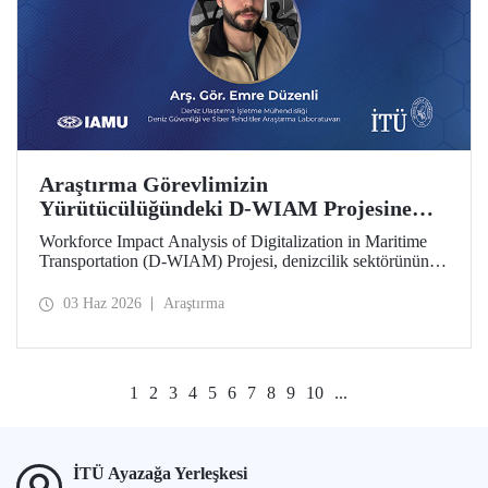
Araştırma Görevlimizin
Yürütücülüğündeki D-WIAM Projesine
IAMU Desteği
Workforce Impact Analysis of Digitalization in Maritime
Transportation (D-WIAM) Projesi, denizcilik sektörünün
dijital dönüşümünün iş gücüne etkilerine odaklanıyor.
Uluslararası Denizcilik Üniversiteleri Birliği (IAMU)
03 Haz 2026
Araştırma
tarafından desteklenen projeyi, İTÜ Deniz Ulaştırma
İşletme Mühendisliği Bölümü Araştırma Görevlisi ve Deniz
Güvenliği ve Siber Tehditler Araştırma Laboratuvarı
araştırmacısı Emre Düzenli yürütecek.
1
2
3
4
5
6
7
8
9
10
...
İTÜ Ayazağa Yerleşkesi