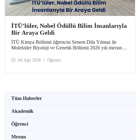
İTÜ’lüler, Nobel Ödüllü Bilim İnsanlarıyla
Bir Araya Geldi
İTÜ Kimya Bölümü öğrencisi Senem Dila Yılmaz ile
Moleküler Biyoloji ve Genetik Bölümü 2026 yılı mezunu
Elif Önel, TÜBİTAK 2224-C Yurt Dışı Bilimsel
Etkinliklere Katılım Desteği kapsamında 75’inci Lindau
04 Ağu 2026
Öğrenci
Nobel Ödüllü Bilim İnsanları Toplantısı’na katıldı.
Tüm Haberler
Akademik
Öğrenci
Mezun