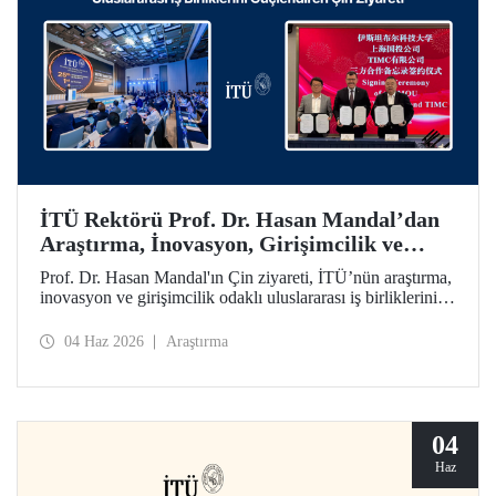
İTÜ Rektörü Prof. Dr. Hasan Mandal’dan
Araştırma, İnovasyon, Girişimcilik ve
Teknoloji Odaklı Uluslararası İş
Prof. Dr. Hasan Mandal'ın Çin ziyareti, İTÜ’nün araştırma,
Birliklerini Güçlendiren Çin Ziyareti
inovasyon ve girişimcilik odaklı uluslararası iş birliklerini
ileriye taşımayı hedefledi. Bu kapsamda Shanghai State-
owned Capital Investment Co. (SSCI) ve TIMC ile İTÜ
04 Haz 2026
Araştırma
arasında bir mutabakat zaptı da imzalandı.
04
Haz