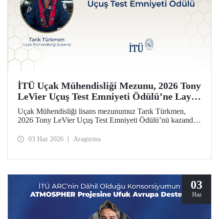
İTÜ Uçak Mühendisliği Mezunu, 2026 Tony
LeVier Uçuş Test Emniyeti Ödülü’ne Layık
Görüldü
Uçak Mühendisliği lisans mezunumuz Tarık Türkmen,
2026 Tony LeVier Uçuş Test Emniyeti Ödülü’nü kazandı.
Mezunumuz, yeni bir uçuş test tekniği geliştirerek uçuş test
emniyetine ve literatürüne sağladığı katkıyla bu prestijli
03 Haz 2026
Araştırma
ödülü kazanan ilk ve tek Türk oldu.
03
Haz