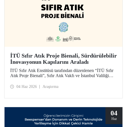
İTÜ Sıfır Atık Proje Bienali, Sürdürülebilir
İnovasyonun Kapılarını Araladı
İTÜ Sıfır Atık Enstitüsü tarafından düzenlenen “İTÜ Sıfır
Atık Proje Bienali”, Sıfır Atık Vakfı ve İstanbul Valiliği
koordinasyonundaki Sıfır Atık Haftası etkinlikleri
kapsamında 3 Haziran 2026’da İTÜ Süleyman Demirel
04 Haz 2026
Araştırma
Kültür Merkezi’nde hayata geçirildi.
04
Haz