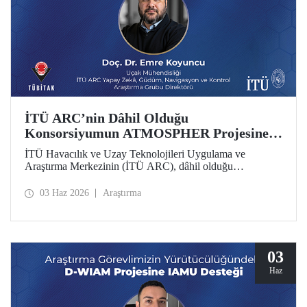
İTÜ ARC’nin Dâhil Olduğu
Konsorsiyumun ATMOSPHER Projesine
Ufuk Avrupa Desteği
İTÜ Havacılık ve Uzay Teknolojileri Uygulama ve
Araştırma Merkezinin (İTÜ ARC), dâhil olduğu
uluslararası konsorsiyum, ATMOSPHER Projesiyle Ufuk
Avrupa desteği kazandı. Bu projeyle İTÜ ARC’nin hava
03 Haz 2026
Araştırma
trafik yönetimi ve havacılıkta yapay zekâ alanlarında
yetkinliği, Avrupa kıtası ölçeğinde hava trafik yönetimi
(ATM) alanlarındaki dev isimler arasında yer alacak.
03
Haz