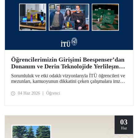
Öğrencilerimizin Girişimi Beespenser’dan
Donanım ve Derin Teknolojide Yerlileşme
İçin Dikkat Çekici Hamle
Sorumluluk ve etki odaklı vizyonlarıyla İTÜ öğrencileri ve
mezunları, kamuoyunun dikkatini çeken çalışmalara imza
atmayı sürdürüyor. Bir fikrin projeden ve girişime dönüşme
yolculuğunun somutlaşan örnekleri arasında Beespenser de
04 Haz 2026
Öğrenci
yer alıyor. İTÜ’lülerin girişimi, Avrupa pazarına uzanma
hedefiyle devre kartı basan yerli baskı makineleri üretiyor.
03
Haz