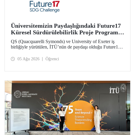
Üniversitemizin Paydaşlığındaki Future17
Küresel Sürdürülebilirlik Proje Programı,
Öğrencilerimizin Başvurularını Bekliyor
QS (Quacquarelli Symonds) ve University of Exeter iş
birliğiyle yürütülen, İTÜ’nün de paydaşı olduğu Future17
Küresel Sürdürülebilirlik Proje Programı için yeni dönem
öğrenci başvuruları açıldı. Başvurular için son gün 31
05 Ağu 2026
Öğrenci
Ağustos!