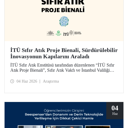
İTÜ Sıfır Atık Proje Bienali, Sürdürülebilir
İnovasyonun Kapılarını Araladı
İTÜ Sıfır Atık Enstitüsü tarafından düzenlenen “İTÜ Sıfır
Atık Proje Bienali”, Sıfır Atık Vakfı ve İstanbul Valiliği
koordinasyonundaki Sıfır Atık Haftası etkinlikleri
kapsamında 3 Haziran 2026’da İTÜ Süleyman Demirel
04 Haz 2026
Araştırma
Kültür Merkezi’nde hayata geçirildi.
04
Haz