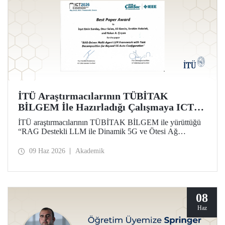
İTÜ Araştırmacılarının TÜBİTAK
BİLGEM İle Hazırladığı Çalışmaya ICT
2026’da En İyi Bildiri Ödülü
İTÜ araştırmacılarının TÜBİTAK BİLGEM ile yürüttüğü
“RAG Destekli LLM ile Dinamik 5G ve Ötesi Ağ
Yönetimi” projesi kapsamında hazırlanan çalışma, 32’nci
Uluslararası Telekomünikasyon Konferansı (ICT 2026)
09 Haz 2026
Akademik
kapsamında “Best Paper Award” ödülüne layık görüldü.
08
Haz