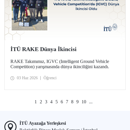
İTÜ RAKE Dünya İkincisi
RAKE Takımımız, IGVC (Intelligent Ground Vehicle
Competition) yarışmasında dünya ikinciliğini kazandı.
03 Haz 2026
Öğrenci
1
2
3
4
5
6
7
8
9
10
...
İTÜ Ayazağa Yerleşkesi