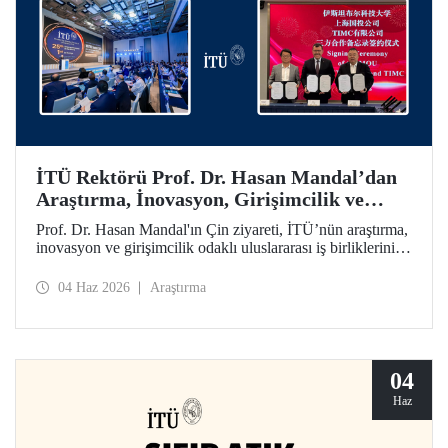
İTÜ Rektörü Prof. Dr. Hasan Mandal’dan
Araştırma, İnovasyon, Girişimcilik ve
Teknoloji Odaklı Uluslararası İş
Prof. Dr. Hasan Mandal'ın Çin ziyareti, İTÜ’nün araştırma,
Birliklerini Güçlendiren Çin Ziyareti
inovasyon ve girişimcilik odaklı uluslararası iş birliklerini
ileriye taşımayı hedefledi. Bu kapsamda Shanghai State-
owned Capital Investment Co. (SSCI) ve TIMC ile İTÜ
04 Haz 2026
Araştırma
arasında bir mutabakat zaptı da imzalandı.
04
Haz