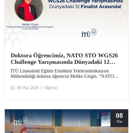
Doktora Öğrencimiz, NATO STO WGS26
Challenge Yarışmasında Dünyadaki 12
Finalist Arasında!
İTÜ Lisansüstü Eğitim Enstitüsü Telekomünikasyon
Mühendisliği doktora öğrencisi Melike Girgin, “NATO
STO Women & Girls in Science 2026 (WGS26)
Challenge” yarışmasında finalist olmaya hak kazandı.
08 Haz 2026
Öğrenci
08
Haz