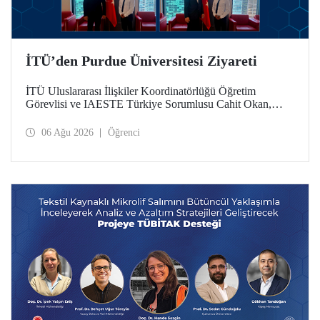
İTÜ’den Purdue Üniversitesi Ziyareti
İTÜ Uluslararası İlişkiler Koordinatörlüğü Öğretim
Görevlisi ve IAESTE Türkiye Sorumlusu Cahit Okan,
akademik ilişkileri ve iş birliğini geliştirmek amacıyla 20-27
Temmuz tarihlerinde ABD’de dünyanın önde gelen
06 Ağu 2026
Öğrenci
araştırma üniversitelerinden Purdue Üniversitesi başta
olmak üzere bir dizi ziyarette bulundu.