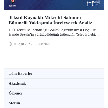
Tekstil Kaynaklı Mikrolif Salımını
Bütüncül Yaklaşımla İnceleyerek Analiz ve
Azaltım Stratejileri Geliştirecek Projeye
İTÜ Tekstil Mühendisliği Bölümü öğretim üyesi Doç. Dr.
TÜBİTAK Desteği
Hande Sezgin'in yürütücülüğünü üstlendiği “Sürdürülebilir
Pamuk ve Polyester Esaslı Tekstil Ürünlerinde Kullanım
Koşullarına Bağlı Mikrolif Salımı: Aşınma, UV Maruziyeti
05 Ağu 2026
Akademik
ve Yıkama Döngülerinin Bütünsel Analizi ve Azaltım
Stratejilerinin Geliştirilmesi” başlıklı proje, TÜBİTAK
2515 – COST Aksiyon Üyeleri Ar-Ge Destek Programı
kapsamında desteklenmeye hak kazandı.
Tüm Haberler
Akademik
Öğrenci
Mezun