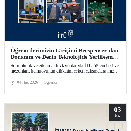
Öğrencilerimizin Girişimi Beespenser’dan
Donanım ve Derin Teknolojide Yerlileşme
İçin Dikkat Çekici Hamle
Sorumluluk ve etki odaklı vizyonlarıyla İTÜ öğrencileri ve
mezunları, kamuoyunun dikkatini çeken çalışmalara imza
atmayı sürdürüyor. Bir fikrin projeden ve girişime dönüşme
yolculuğunun somutlaşan örnekleri arasında Beespenser de
04 Haz 2026
Öğrenci
yer alıyor. İTÜ’lülerin girişimi, Avrupa pazarına uzanma
hedefiyle devre kartı basan yerli baskı makineleri üretiyor.
03
Haz