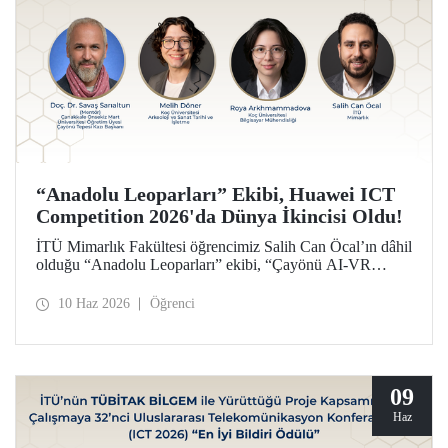
“Anadolu Leoparları” Ekibi, Huawei ICT
Competition 2026'da Dünya İkincisi Oldu!
İTÜ Mimarlık Fakültesi öğrencimiz Salih Can Öcal’ın dâhil
olduğu “Anadolu Leoparları” ekibi, “Çayönü AI-VR
Experience” isimli projesiyle, Huawei ICT Competition
2026’da inovasyon kategorisinde dünya ikincisi oldu.
10 Haz 2026
Öğrenci
09
Haz