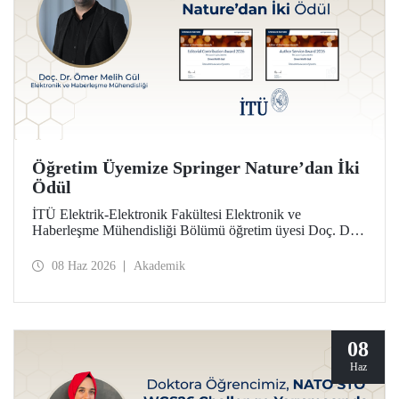
Öğretim Üyemize Springer Nature’dan İki
Ödül
İTÜ Elektrik-Elektronik Fakültesi Elektronik ve
Haberleşme Mühendisliği Bölümü öğretim üyesi Doç. Dr.
Ömer Melih Gül, Springer Nature yayın grubunun verdiği
“Editor of Distinction Awards” kapsamında iki ödüle layık
08 Haz 2026
Akademik
görüldü.
08
Haz