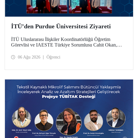
İTÜ’den Purdue Üniversitesi Ziyareti
İTÜ Uluslararası İlişkiler Koordinatörlüğü Öğretim
Görevlisi ve IAESTE Türkiye Sorumlusu Cahit Okan,
akademik ilişkileri ve iş birliğini geliştirmek amacıyla 20-27
Temmuz tarihlerinde ABD’de dünyanın önde gelen
06 Ağu 2026
Öğrenci
araştırma üniversitelerinden Purdue Üniversitesi başta
olmak üzere bir dizi ziyarette bulundu.