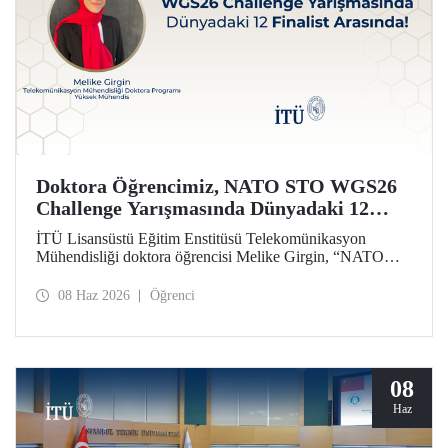
Doktora Öğrencimiz, NATO STO WGS26
Challenge Yarışmasında Dünyadaki 12
Finalist Arasında!
İTÜ Lisansüstü Eğitim Enstitüsü Telekomünikasyon
Mühendisliği doktora öğrencisi Melike Girgin, “NATO
STO Women & Girls in Science 2026 (WGS26)
Challenge” yarışmasında finalist olmaya hak kazandı.
08 Haz 2026
Öğrenci
08
Haz