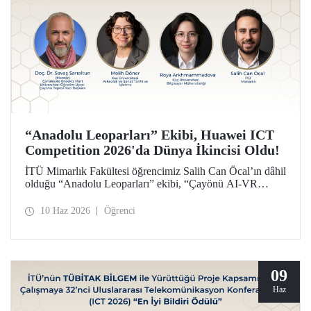
“Anadolu Leoparları” Ekibi, Huawei ICT
Competition 2026'da Dünya İkincisi Oldu!
İTÜ Mimarlık Fakültesi öğrencimiz Salih Can Öcal’ın dâhil
olduğu “Anadolu Leoparları” ekibi, “Çayönü AI-VR
Experience” isimli projesiyle, Huawei ICT Competition
2026’da inovasyon kategorisinde dünya ikincisi oldu.
10 Haz 2026
Öğrenci
09
Haz