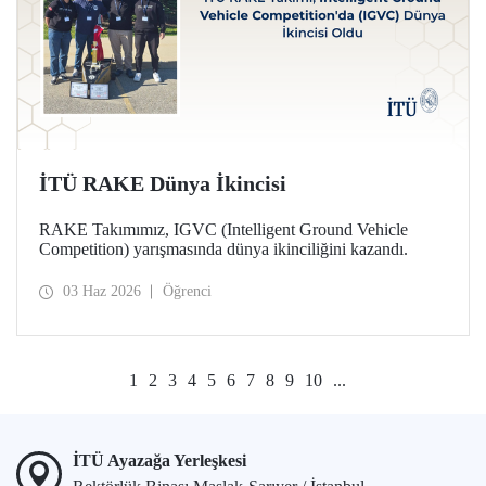
İTÜ RAKE Dünya İkincisi
RAKE Takımımız, IGVC (Intelligent Ground Vehicle
Competition) yarışmasında dünya ikinciliğini kazandı.
03 Haz 2026
Öğrenci
1
2
3
4
5
6
7
8
9
10
...
İTÜ Ayazağa Yerleşkesi