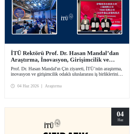
İTÜ Rektörü Prof. Dr. Hasan Mandal’dan
Araştırma, İnovasyon, Girişimcilik ve
Teknoloji Odaklı Uluslararası İş
Prof. Dr. Hasan Mandal'ın Çin ziyareti, İTÜ’nün araştırma,
Birliklerini Güçlendiren Çin Ziyareti
inovasyon ve girişimcilik odaklı uluslararası iş birliklerini
ileriye taşımayı hedefledi. Bu kapsamda Shanghai State-
owned Capital Investment Co. (SSCI) ve TIMC ile İTÜ
04 Haz 2026
Araştırma
arasında bir mutabakat zaptı da imzalandı.
04
Haz