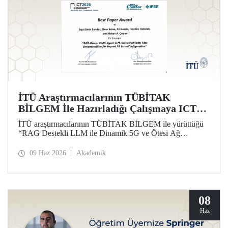
İTÜ Araştırmacılarının TÜBİTAK
BİLGEM İle Hazırladığı Çalışmaya ICT
2026’da En İyi Bildiri Ödülü
İTÜ araştırmacılarının TÜBİTAK BİLGEM ile yürüttüğü
“RAG Destekli LLM ile Dinamik 5G ve Ötesi Ağ
Yönetimi” projesi kapsamında hazırlanan çalışma, 32’nci
Uluslararası Telekomünikasyon Konferansı (ICT 2026)
09 Haz 2026
Akademik
kapsamında “Best Paper Award” ödülüne layık görüldü.
08
Haz