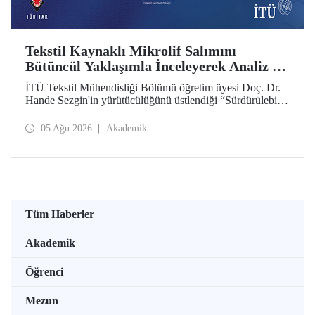
Tekstil Kaynaklı Mikrolif Salımını
Bütüncül Yaklaşımla İnceleyerek Analiz ve
Azaltım Stratejileri Geliştirecek Projeye
İTÜ Tekstil Mühendisliği Bölümü öğretim üyesi Doç. Dr.
TÜBİTAK Desteği
Hande Sezgin'in yürütücülüğünü üstlendiği “Sürdürülebilir
Pamuk ve Polyester Esaslı Tekstil Ürünlerinde Kullanım
Koşullarına Bağlı Mikrolif Salımı: Aşınma, UV Maruziyeti
05 Ağu 2026
Akademik
ve Yıkama Döngülerinin Bütünsel Analizi ve Azaltım
Stratejilerinin Geliştirilmesi” başlıklı proje, TÜBİTAK
2515 – COST Aksiyon Üyeleri Ar-Ge Destek Programı
kapsamında desteklenmeye hak kazandı.
Tüm Haberler
Akademik
Öğrenci
Mezun