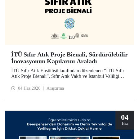
İTÜ Sıfır Atık Proje Bienali, Sürdürülebilir
İnovasyonun Kapılarını Araladı
İTÜ Sıfır Atık Enstitüsü tarafından düzenlenen “İTÜ Sıfır
Atık Proje Bienali”, Sıfır Atık Vakfı ve İstanbul Valiliği
koordinasyonundaki Sıfır Atık Haftası etkinlikleri
kapsamında 3 Haziran 2026’da İTÜ Süleyman Demirel
04 Haz 2026
Araştırma
Kültür Merkezi’nde hayata geçirildi.
04
Haz