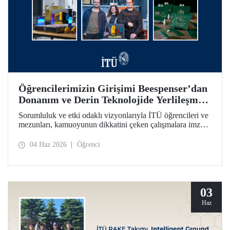
Öğrencilerimizin Girişimi Beespenser’dan
Donanım ve Derin Teknolojide Yerlileşme
İçin Dikkat Çekici Hamle
Sorumluluk ve etki odaklı vizyonlarıyla İTÜ öğrencileri ve
mezunları, kamuoyunun dikkatini çeken çalışmalara imza
atmayı sürdürüyor. Bir fikrin projeden ve girişime dönüşme
yolculuğunun somutlaşan örnekleri arasında Beespenser de
04 Haz 2026
Öğrenci
yer alıyor. İTÜ’lülerin girişimi, Avrupa pazarına uzanma
hedefiyle devre kartı basan yerli baskı makineleri üretiyor.
03
Haz