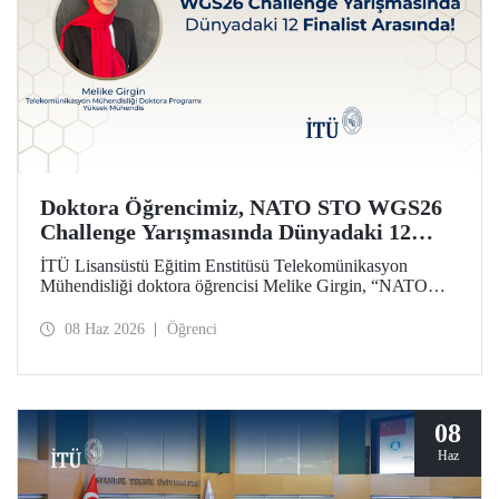
Doktora Öğrencimiz, NATO STO WGS26
Challenge Yarışmasında Dünyadaki 12
Finalist Arasında!
İTÜ Lisansüstü Eğitim Enstitüsü Telekomünikasyon
Mühendisliği doktora öğrencisi Melike Girgin, “NATO
STO Women & Girls in Science 2026 (WGS26)
Challenge” yarışmasında finalist olmaya hak kazandı.
08 Haz 2026
Öğrenci
08
Haz