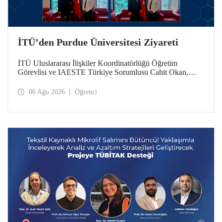
İTÜ’den Purdue Üniversitesi Ziyareti
İTÜ Uluslararası İlişkiler Koordinatörlüğü Öğretim
Görevlisi ve IAESTE Türkiye Sorumlusu Cahit Okan,
akademik ilişkileri ve iş birliğini geliştirmek amacıyla 20-27
Temmuz tarihlerinde ABD’de dünyanın önde gelen
06 Ağu 2026
Öğrenci
araştırma üniversitelerinden Purdue Üniversitesi başta
olmak üzere bir dizi ziyarette bulundu.