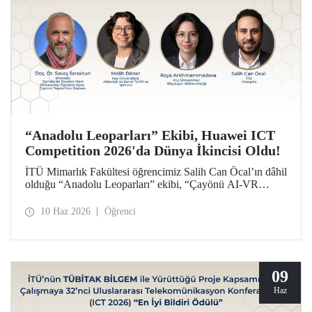
“Anadolu Leoparları” Ekibi, Huawei ICT
Competition 2026'da Dünya İkincisi Oldu!
İTÜ Mimarlık Fakültesi öğrencimiz Salih Can Öcal’ın dâhil
olduğu “Anadolu Leoparları” ekibi, “Çayönü AI-VR
Experience” isimli projesiyle, Huawei ICT Competition
2026’da inovasyon kategorisinde dünya ikincisi oldu.
10 Haz 2026
Öğrenci
09
Haz