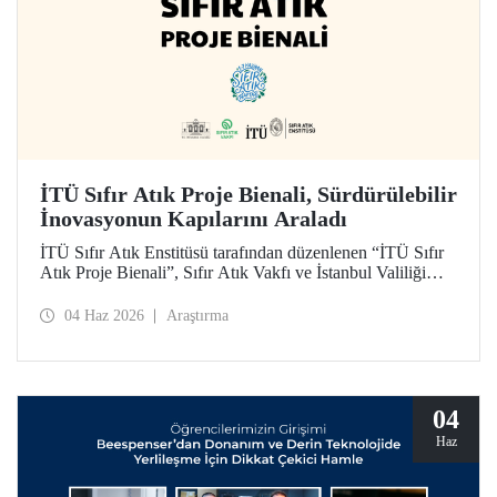
İTÜ Sıfır Atık Proje Bienali, Sürdürülebilir
İnovasyonun Kapılarını Araladı
İTÜ Sıfır Atık Enstitüsü tarafından düzenlenen “İTÜ Sıfır
Atık Proje Bienali”, Sıfır Atık Vakfı ve İstanbul Valiliği
koordinasyonundaki Sıfır Atık Haftası etkinlikleri
kapsamında 3 Haziran 2026’da İTÜ Süleyman Demirel
04 Haz 2026
Araştırma
Kültür Merkezi’nde hayata geçirildi.
04
Haz