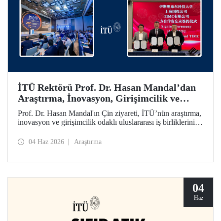
İTÜ Rektörü Prof. Dr. Hasan Mandal’dan
Araştırma, İnovasyon, Girişimcilik ve
Teknoloji Odaklı Uluslararası İş
Prof. Dr. Hasan Mandal'ın Çin ziyareti, İTÜ’nün araştırma,
Birliklerini Güçlendiren Çin Ziyareti
inovasyon ve girişimcilik odaklı uluslararası iş birliklerini
ileriye taşımayı hedefledi. Bu kapsamda Shanghai State-
owned Capital Investment Co. (SSCI) ve TIMC ile İTÜ
04 Haz 2026
Araştırma
arasında bir mutabakat zaptı da imzalandı.
04
Haz