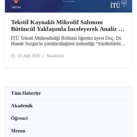
Tekstil Kaynaklı Mikrolif Salımını
Bütüncül Yaklaşımla İnceleyerek Analiz ve
Azaltım Stratejileri Geliştirecek Projeye
İTÜ Tekstil Mühendisliği Bölümü öğretim üyesi Doç. Dr.
TÜBİTAK Desteği
Hande Sezgin'in yürütücülüğünü üstlendiği “Sürdürülebilir
Pamuk ve Polyester Esaslı Tekstil Ürünlerinde Kullanım
Koşullarına Bağlı Mikrolif Salımı: Aşınma, UV Maruziyeti
05 Ağu 2026
Akademik
ve Yıkama Döngülerinin Bütünsel Analizi ve Azaltım
Stratejilerinin Geliştirilmesi” başlıklı proje, TÜBİTAK
2515 – COST Aksiyon Üyeleri Ar-Ge Destek Programı
kapsamında desteklenmeye hak kazandı.
Tüm Haberler
Akademik
Öğrenci
Mezun