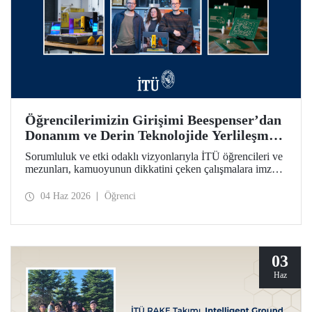
Öğrencilerimizin Girişimi Beespenser’dan
Donanım ve Derin Teknolojide Yerlileşme
İçin Dikkat Çekici Hamle
Sorumluluk ve etki odaklı vizyonlarıyla İTÜ öğrencileri ve
mezunları, kamuoyunun dikkatini çeken çalışmalara imza
atmayı sürdürüyor. Bir fikrin projeden ve girişime dönüşme
yolculuğunun somutlaşan örnekleri arasında Beespenser de
04 Haz 2026
Öğrenci
yer alıyor. İTÜ’lülerin girişimi, Avrupa pazarına uzanma
hedefiyle devre kartı basan yerli baskı makineleri üretiyor.
03
Haz