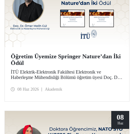
Öğretim Üyemize Springer Nature’dan İki
Ödül
İTÜ Elektrik-Elektronik Fakültesi Elektronik ve
Haberleşme Mühendisliği Bölümü öğretim üyesi Doç. Dr.
Ömer Melih Gül, Springer Nature yayın grubunun verdiği
“Editor of Distinction Awards” kapsamında iki ödüle layık
08 Haz 2026
Akademik
görüldü.
08
Haz