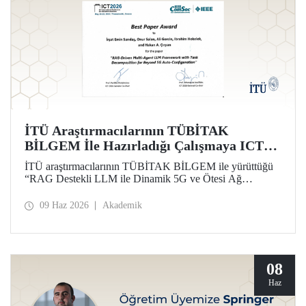
İTÜ Araştırmacılarının TÜBİTAK
BİLGEM İle Hazırladığı Çalışmaya ICT
2026’da En İyi Bildiri Ödülü
İTÜ araştırmacılarının TÜBİTAK BİLGEM ile yürüttüğü
“RAG Destekli LLM ile Dinamik 5G ve Ötesi Ağ
Yönetimi” projesi kapsamında hazırlanan çalışma, 32’nci
Uluslararası Telekomünikasyon Konferansı (ICT 2026)
09 Haz 2026
Akademik
kapsamında “Best Paper Award” ödülüne layık görüldü.
08
Haz