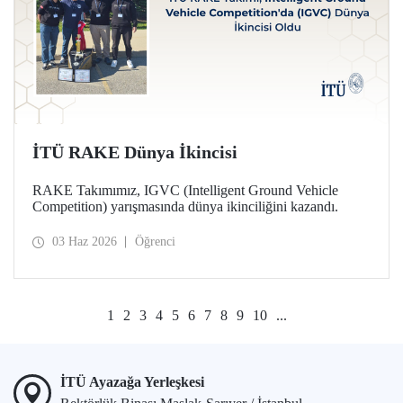
İTÜ RAKE Dünya İkincisi
RAKE Takımımız, IGVC (Intelligent Ground Vehicle
Competition) yarışmasında dünya ikinciliğini kazandı.
03 Haz 2026
Öğrenci
1
2
3
4
5
6
7
8
9
10
...
İTÜ Ayazağa Yerleşkesi