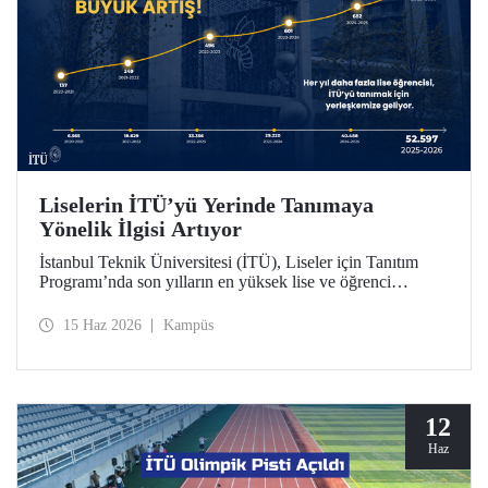
Liselerin İTÜ’yü Yerinde Tanımaya
Yönelik İlgisi Artıyor
İstanbul Teknik Üniversitesi (İTÜ), Liseler için Tanıtım
Programı’nda son yılların en yüksek lise ve öğrenci
sayısına ulaştı. 2025-2026 eğitim öğretim yılında 834
liseden 52.597 öğrenci İTÜ’yü yakından tanıdı.
15 Haz 2026
Kampüs
12
Haz