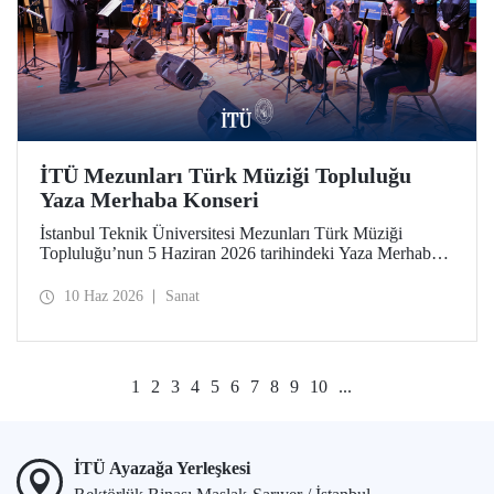
İTÜ Mezunları Türk Müziği Topluluğu
Yaza Merhaba Konseri
İstanbul Teknik Üniversitesi Mezunları Türk Müziği
Topluluğu’nun 5 Haziran 2026 tarihindeki Yaza Merhaba
Konseri Türk sanat musikisinin seçkin eserleriyle
dinleyicilere unutulmaz bir akşam yaşattı
10 Haz 2026
Sanat
1
2
3
4
5
6
7
8
9
10
...
İTÜ Ayazağa Yerleşkesi