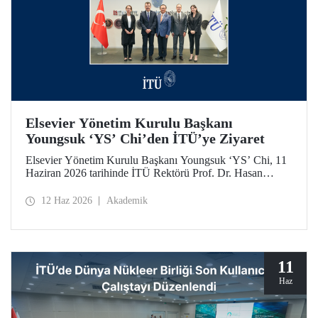
Elsevier Yönetim Kurulu Başkanı
Youngsuk ‘YS’ Chi’den İTÜ’ye Ziyaret
Elsevier Yönetim Kurulu Başkanı Youngsuk ‘YS’ Chi, 11
Haziran 2026 tarihinde İTÜ Rektörü Prof. Dr. Hasan
Mandal ile bir araya geldi. Görüşmede yükseköğretim ve
araştırma ekosistemlerinde yapay zekânın dönüştürücü
12 Haz 2026
Akademik
etkisi ile “4’üncü Nesil Üniversite” yaklaşımı üzerine
verimli görüş alışverişleri yapıldı.
11
Haz