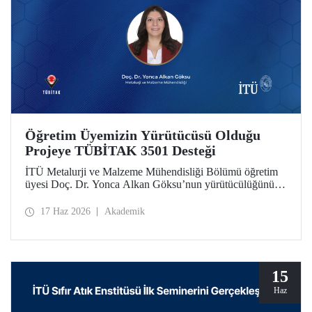
Öğretim Üyemizin Yürütücüsü Olduğu
Projeye TÜBİTAK 3501 Desteği
İTÜ Metalurji ve Malzeme Mühendisliği Bölümü öğretim
üyesi Doç. Dr. Yonca Alkan Göksu’nun yürütücülüğünü
yaptığı “Floresans Özellikli Zincir Uzatıcı Ajanlar ile PET
Geri Dönüşümü ve Geri Dönüştürülmüş PET İçeriğinin
17 Haz 2026
Akademik
Nicel Tayini” başlıklı proje, TÜBİTAK Bilim İnsanı
Destek Programları Başkanlığı (BİDEB) tarafından
yürütülen 3501 – Kariyer Geliştirme Programı kapsamında
desteklenmeye hak kazandı.
15
Haz