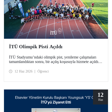
İTÜ Olimpik Pisti Açıldı
İTÜ Stadyumu’ndaki olimpik pist, yenileme çalışmaları
tamamlandıktan sonra, bir açılış koşusuyla hizmete açıldı.
Türkiye’deki üniversitelerde bulunan tek World Athletics
Class 2 sertifikalı atletizm tesisinin açılışında İTÜ ailesi bir
12 Haz 2026
Öğrenci
araya geldi.
12
Haz