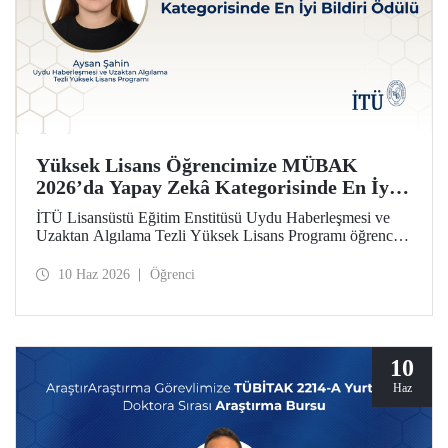
Yüksek Lisans Öğrencimize MÜBAK
2026’da Yapay Zekâ Kategorisinde En İyi
Bildiri Ödülü
İTÜ Lisansüstü Eğitim Enstitüsü Uydu Haberleşmesi ve
Uzaktan Algılama Tezli Yüksek Lisans Programı öğrencisi
Aysan Şahin, disiplinler arası çalışmasıyla Mühendislik
Bilimleri ve Araştırmaları Öğrenci Kongresi’nde (MÜBAK
10 Haz 2026
Öğrenci
2026) Yapay Zekâ kategorisinde En İyi Bildiri Ödülü’nü
kazandı.
10
Haz