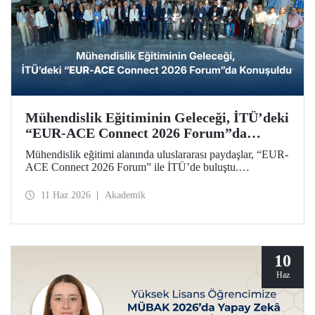
Mühendislik Eğitiminin Geleceği, İTÜ’deki
“EUR-ACE Connect 2026 Forum”da
Konuşuldu
Mühendislik eğitimi alanında uluslararası paydaşlar, “EUR-
ACE Connect 2026 Forum” ile İTÜ’de buluştu.
Organizasyon, 18 farklı ülkeden gelen paydaşlar,
akademisyenler, akreditasyon kuruluşları, üniversite
11 Haz 2026
Akademik
temsilcileri için insan ve fikir odaklı bir ağ oluşturmayı
amaçladı.
10
Haz