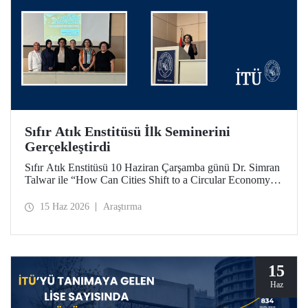
Sıfır Atık Enstitüsü İlk Seminerini
Gerçekleştirdi
Sıfır Atık Enstitüsü 10 Haziran Çarşamba günü Dr. Simran
Talwar ile “How Can Cities Shift to a Circular Economy? -
Şehirler Döngüsel Ekonomiye Nasıl Geçiş Yapabilir?”
başlıklı seminerini verdi.
15 Haz 2026
Araştırma
15
Haz