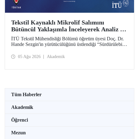
Tekstil Kaynaklı Mikrolif Salımını
Bütüncül Yaklaşımla İnceleyerek Analiz ve
Azaltım Stratejileri Geliştirecek Projeye
İTÜ Tekstil Mühendisliği Bölümü öğretim üyesi Doç. Dr.
TÜBİTAK Desteği
Hande Sezgin'in yürütücülüğünü üstlendiği “Sürdürülebilir
Pamuk ve Polyester Esaslı Tekstil Ürünlerinde Kullanım
Koşullarına Bağlı Mikrolif Salımı: Aşınma, UV Maruziyeti
05 Ağu 2026
Akademik
ve Yıkama Döngülerinin Bütünsel Analizi ve Azaltım
Stratejilerinin Geliştirilmesi” başlıklı proje, TÜBİTAK
2515 – COST Aksiyon Üyeleri Ar-Ge Destek Programı
kapsamında desteklenmeye hak kazandı.
Tüm Haberler
Akademik
Öğrenci
Mezun