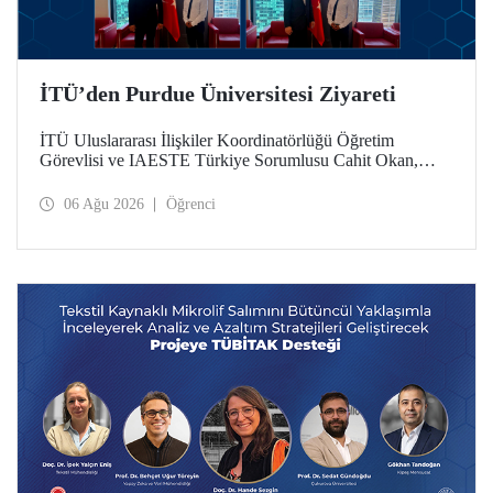
İTÜ’den Purdue Üniversitesi Ziyareti
İTÜ Uluslararası İlişkiler Koordinatörlüğü Öğretim
Görevlisi ve IAESTE Türkiye Sorumlusu Cahit Okan,
akademik ilişkileri ve iş birliğini geliştirmek amacıyla 20-27
Temmuz tarihlerinde ABD’de dünyanın önde gelen
06 Ağu 2026
Öğrenci
araştırma üniversitelerinden Purdue Üniversitesi başta
olmak üzere bir dizi ziyarette bulundu.