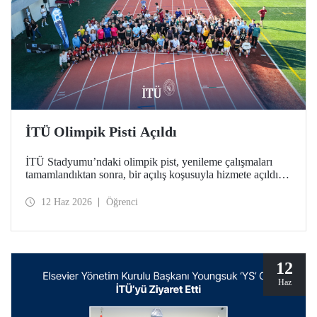
İTÜ Olimpik Pisti Açıldı
İTÜ Stadyumu’ndaki olimpik pist, yenileme çalışmaları
tamamlandıktan sonra, bir açılış koşusuyla hizmete açıldı.
Türkiye’deki üniversitelerde bulunan tek World Athletics
Class 2 sertifikalı atletizm tesisinin açılışında İTÜ ailesi bir
12 Haz 2026
Öğrenci
araya geldi.
12
Haz