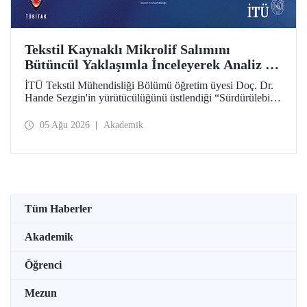
Tekstil Kaynaklı Mikrolif Salımını
Bütüncül Yaklaşımla İnceleyerek Analiz ve
Azaltım Stratejileri Geliştirecek Projeye
İTÜ Tekstil Mühendisliği Bölümü öğretim üyesi Doç. Dr.
TÜBİTAK Desteği
Hande Sezgin'in yürütücülüğünü üstlendiği “Sürdürülebilir
Pamuk ve Polyester Esaslı Tekstil Ürünlerinde Kullanım
Koşullarına Bağlı Mikrolif Salımı: Aşınma, UV Maruziyeti
05 Ağu 2026
Akademik
ve Yıkama Döngülerinin Bütünsel Analizi ve Azaltım
Stratejilerinin Geliştirilmesi” başlıklı proje, TÜBİTAK
2515 – COST Aksiyon Üyeleri Ar-Ge Destek Programı
kapsamında desteklenmeye hak kazandı.
Tüm Haberler
Akademik
Öğrenci
Mezun