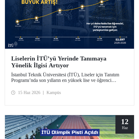
Liselerin İTÜ’yü Yerinde Tanımaya
Yönelik İlgisi Artıyor
İstanbul Teknik Üniversitesi (İTÜ), Liseler için Tanıtım
Programı’nda son yılların en yüksek lise ve öğrenci
sayısına ulaştı. 2025-2026 eğitim öğretim yılında 834
liseden 52.597 öğrenci İTÜ’yü yakından tanıdı.
15 Haz 2026
Kampüs
12
Haz