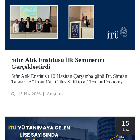
Sıfır Atık Enstitüsü İlk Seminerini
Gerçekleştirdi
Sıfır Atık Enstitüsü 10 Haziran Çarşamba günü Dr. Simran
Talwar ile “How Can Cities Shift to a Circular Economy? -
Şehirler Döngüsel Ekonomiye Nasıl Geçiş Yapabilir?”
başlıklı seminerini verdi.
15 Haz 2026
Araştırma
15
Haz