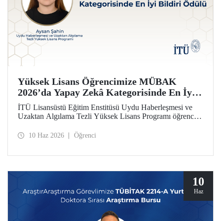
Yüksek Lisans Öğrencimize MÜBAK
2026’da Yapay Zekâ Kategorisinde En İyi
Bildiri Ödülü
İTÜ Lisansüstü Eğitim Enstitüsü Uydu Haberleşmesi ve
Uzaktan Algılama Tezli Yüksek Lisans Programı öğrencisi
Aysan Şahin, disiplinler arası çalışmasıyla Mühendislik
Bilimleri ve Araştırmaları Öğrenci Kongresi’nde (MÜBAK
10 Haz 2026
Öğrenci
2026) Yapay Zekâ kategorisinde En İyi Bildiri Ödülü’nü
kazandı.
10
Haz