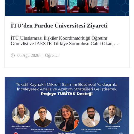
İTÜ’den Purdue Üniversitesi Ziyareti
İTÜ Uluslararası İlişkiler Koordinatörlüğü Öğretim
Görevlisi ve IAESTE Türkiye Sorumlusu Cahit Okan,
akademik ilişkileri ve iş birliğini geliştirmek amacıyla 20-27
Temmuz tarihlerinde ABD’de dünyanın önde gelen
06 Ağu 2026
Öğrenci
araştırma üniversitelerinden Purdue Üniversitesi başta
olmak üzere bir dizi ziyarette bulundu.