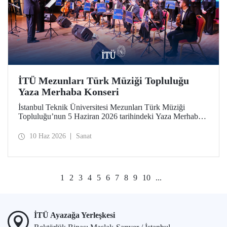
İTÜ Mezunları Türk Müziği Topluluğu
Yaza Merhaba Konseri
İstanbul Teknik Üniversitesi Mezunları Türk Müziği
Topluluğu’nun 5 Haziran 2026 tarihindeki Yaza Merhaba
Konseri Türk sanat musikisinin seçkin eserleriyle
dinleyicilere unutulmaz bir akşam yaşattı
10 Haz 2026
Sanat
1
2
3
4
5
6
7
8
9
10
...
İTÜ Ayazağa Yerleşkesi