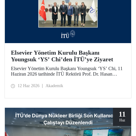
Elsevier Yönetim Kurulu Başkanı
Youngsuk ‘YS’ Chi’den İTÜ’ye Ziyaret
Elsevier Yönetim Kurulu Başkanı Youngsuk ‘YS’ Chi, 11
Haziran 2026 tarihinde İTÜ Rektörü Prof. Dr. Hasan
Mandal ile bir araya geldi. Görüşmede yükseköğretim ve
araştırma ekosistemlerinde yapay zekânın dönüştürücü
12 Haz 2026
Akademik
etkisi ile “4’üncü Nesil Üniversite” yaklaşımı üzerine
verimli görüş alışverişleri yapıldı.
11
Haz