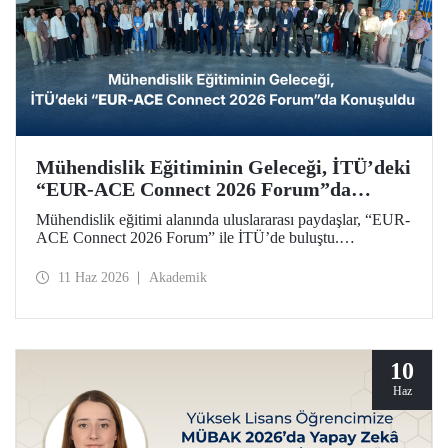
Mühendislik Eğitiminin Geleceği, İTÜ’deki
“EUR-ACE Connect 2026 Forum”da
Konuşuldu
Mühendislik eğitimi alanında uluslararası paydaşlar, “EUR-
ACE Connect 2026 Forum” ile İTÜ’de buluştu.
Organizasyon, 18 farklı ülkeden gelen paydaşlar,
akademisyenler, akreditasyon kuruluşları, üniversite
11 Haz 2026
Akademik
temsilcileri için insan ve fikir odaklı bir ağ oluşturmayı
amaçladı.
10
Haz