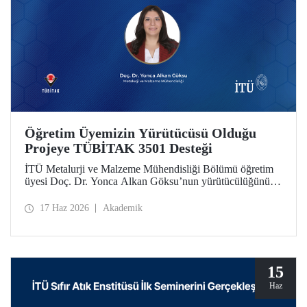
Öğretim Üyemizin Yürütücüsü Olduğu
Projeye TÜBİTAK 3501 Desteği
İTÜ Metalurji ve Malzeme Mühendisliği Bölümü öğretim
üyesi Doç. Dr. Yonca Alkan Göksu’nun yürütücülüğünü
yaptığı “Floresans Özellikli Zincir Uzatıcı Ajanlar ile PET
Geri Dönüşümü ve Geri Dönüştürülmüş PET İçeriğinin
17 Haz 2026
Akademik
Nicel Tayini” başlıklı proje, TÜBİTAK Bilim İnsanı
Destek Programları Başkanlığı (BİDEB) tarafından
yürütülen 3501 – Kariyer Geliştirme Programı kapsamında
desteklenmeye hak kazandı.
15
Haz