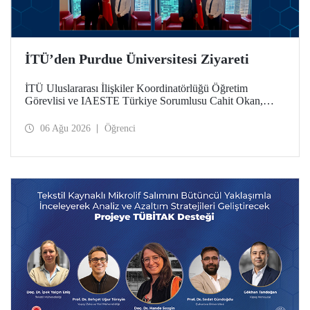
İTÜ’den Purdue Üniversitesi Ziyareti
İTÜ Uluslararası İlişkiler Koordinatörlüğü Öğretim
Görevlisi ve IAESTE Türkiye Sorumlusu Cahit Okan,
akademik ilişkileri ve iş birliğini geliştirmek amacıyla 20-27
Temmuz tarihlerinde ABD’de dünyanın önde gelen
06 Ağu 2026
Öğrenci
araştırma üniversitelerinden Purdue Üniversitesi başta
olmak üzere bir dizi ziyarette bulundu.