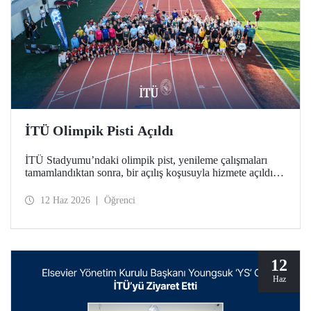
İTÜ Olimpik Pisti Açıldı
İTÜ Stadyumu’ndaki olimpik pist, yenileme çalışmaları
tamamlandıktan sonra, bir açılış koşusuyla hizmete açıldı.
Türkiye’deki üniversitelerde bulunan tek World Athletics
Class 2 sertifikalı atletizm tesisinin açılışında İTÜ ailesi bir
12 Haz 2026
Öğrenci
araya geldi.
12
Haz