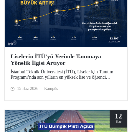
Liselerin İTÜ’yü Yerinde Tanımaya
Yönelik İlgisi Artıyor
İstanbul Teknik Üniversitesi (İTÜ), Liseler için Tanıtım
Programı’nda son yılların en yüksek lise ve öğrenci
sayısına ulaştı. 2025-2026 eğitim öğretim yılında 834
liseden 52.597 öğrenci İTÜ’yü yakından tanıdı.
15 Haz 2026
Kampüs
12
Haz