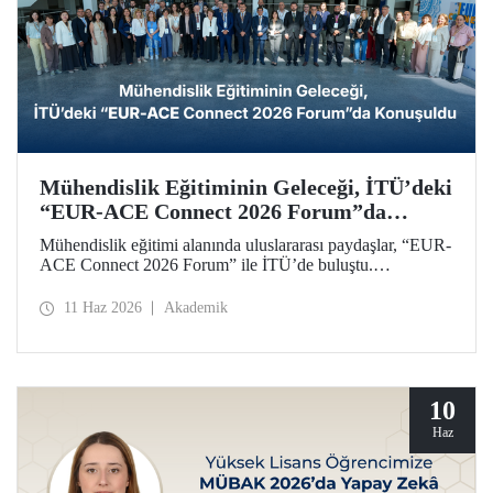
Mühendislik Eğitiminin Geleceği, İTÜ’deki
“EUR-ACE Connect 2026 Forum”da
Konuşuldu
Mühendislik eğitimi alanında uluslararası paydaşlar, “EUR-
ACE Connect 2026 Forum” ile İTÜ’de buluştu.
Organizasyon, 18 farklı ülkeden gelen paydaşlar,
akademisyenler, akreditasyon kuruluşları, üniversite
11 Haz 2026
Akademik
temsilcileri için insan ve fikir odaklı bir ağ oluşturmayı
amaçladı.
10
Haz