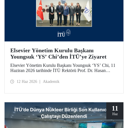
Elsevier Yönetim Kurulu Başkanı
Youngsuk ‘YS’ Chi’den İTÜ’ye Ziyaret
Elsevier Yönetim Kurulu Başkanı Youngsuk ‘YS’ Chi, 11
Haziran 2026 tarihinde İTÜ Rektörü Prof. Dr. Hasan
Mandal ile bir araya geldi. Görüşmede yükseköğretim ve
araştırma ekosistemlerinde yapay zekânın dönüştürücü
12 Haz 2026
Akademik
etkisi ile “4’üncü Nesil Üniversite” yaklaşımı üzerine
verimli görüş alışverişleri yapıldı.
11
Haz