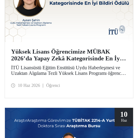
Yüksek Lisans Öğrencimize MÜBAK
2026’da Yapay Zekâ Kategorisinde En İyi
Bildiri Ödülü
İTÜ Lisansüstü Eğitim Enstitüsü Uydu Haberleşmesi ve
Uzaktan Algılama Tezli Yüksek Lisans Programı öğrencisi
Aysan Şahin, disiplinler arası çalışmasıyla Mühendislik
Bilimleri ve Araştırmaları Öğrenci Kongresi’nde (MÜBAK
10 Haz 2026
Öğrenci
2026) Yapay Zekâ kategorisinde En İyi Bildiri Ödülü’nü
kazandı.
10
Haz