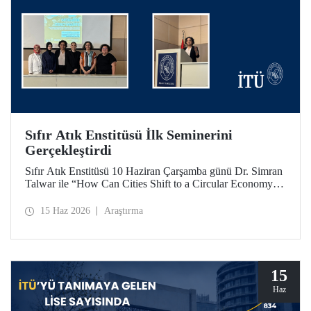
Sıfır Atık Enstitüsü İlk Seminerini
Gerçekleştirdi
Sıfır Atık Enstitüsü 10 Haziran Çarşamba günü Dr. Simran
Talwar ile “How Can Cities Shift to a Circular Economy? -
Şehirler Döngüsel Ekonomiye Nasıl Geçiş Yapabilir?”
başlıklı seminerini verdi.
15 Haz 2026
Araştırma
15
Haz