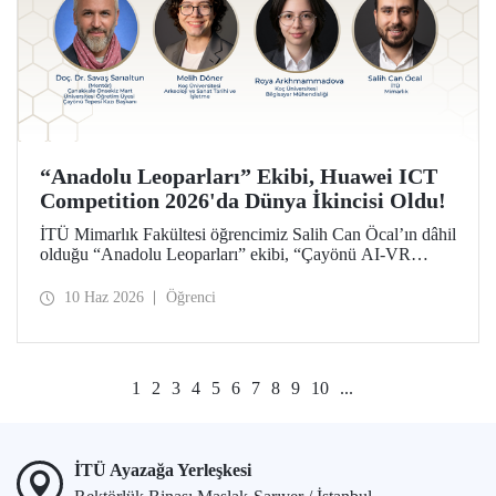
“Anadolu Leoparları” Ekibi, Huawei ICT
Competition 2026'da Dünya İkincisi Oldu!
İTÜ Mimarlık Fakültesi öğrencimiz Salih Can Öcal’ın dâhil
olduğu “Anadolu Leoparları” ekibi, “Çayönü AI-VR
Experience” isimli projesiyle, Huawei ICT Competition
2026’da inovasyon kategorisinde dünya ikincisi oldu.
10 Haz 2026
Öğrenci
1
2
3
4
5
6
7
8
9
10
...
İTÜ Ayazağa Yerleşkesi