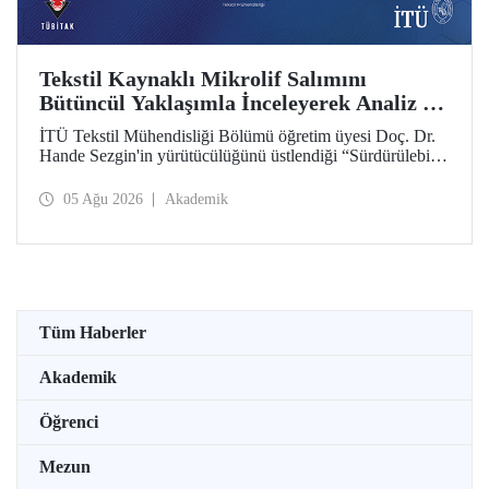
Tekstil Kaynaklı Mikrolif Salımını
Bütüncül Yaklaşımla İnceleyerek Analiz ve
Azaltım Stratejileri Geliştirecek Projeye
İTÜ Tekstil Mühendisliği Bölümü öğretim üyesi Doç. Dr.
TÜBİTAK Desteği
Hande Sezgin'in yürütücülüğünü üstlendiği “Sürdürülebilir
Pamuk ve Polyester Esaslı Tekstil Ürünlerinde Kullanım
Koşullarına Bağlı Mikrolif Salımı: Aşınma, UV Maruziyeti
05 Ağu 2026
Akademik
ve Yıkama Döngülerinin Bütünsel Analizi ve Azaltım
Stratejilerinin Geliştirilmesi” başlıklı proje, TÜBİTAK
2515 – COST Aksiyon Üyeleri Ar-Ge Destek Programı
kapsamında desteklenmeye hak kazandı.
Tüm Haberler
Akademik
Öğrenci
Mezun