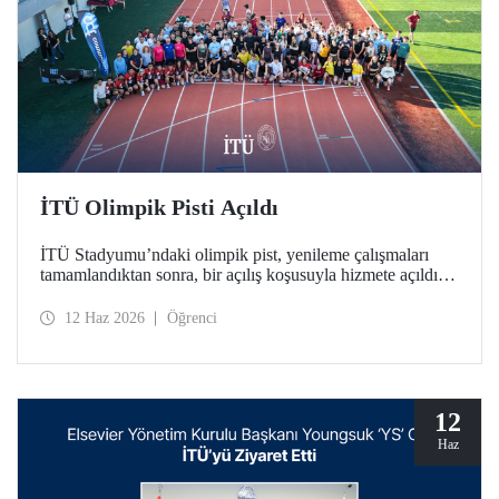
İTÜ Olimpik Pisti Açıldı
İTÜ Stadyumu’ndaki olimpik pist, yenileme çalışmaları
tamamlandıktan sonra, bir açılış koşusuyla hizmete açıldı.
Türkiye’deki üniversitelerde bulunan tek World Athletics
Class 2 sertifikalı atletizm tesisinin açılışında İTÜ ailesi bir
12 Haz 2026
Öğrenci
araya geldi.
12
Haz