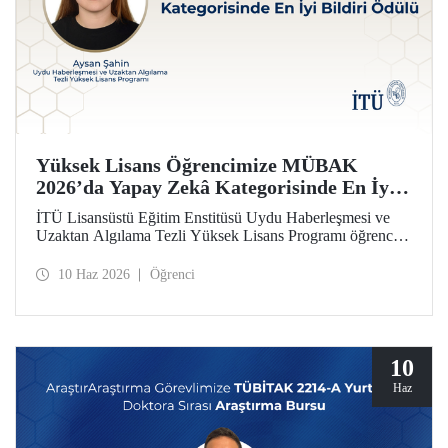
Yüksek Lisans Öğrencimize MÜBAK
2026’da Yapay Zekâ Kategorisinde En İyi
Bildiri Ödülü
İTÜ Lisansüstü Eğitim Enstitüsü Uydu Haberleşmesi ve
Uzaktan Algılama Tezli Yüksek Lisans Programı öğrencisi
Aysan Şahin, disiplinler arası çalışmasıyla Mühendislik
Bilimleri ve Araştırmaları Öğrenci Kongresi’nde (MÜBAK
10 Haz 2026
Öğrenci
2026) Yapay Zekâ kategorisinde En İyi Bildiri Ödülü’nü
kazandı.
10
Haz