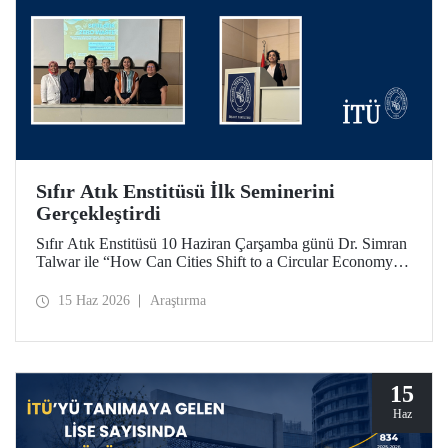
Sıfır Atık Enstitüsü İlk Seminerini
Gerçekleştirdi
Sıfır Atık Enstitüsü 10 Haziran Çarşamba günü Dr. Simran
Talwar ile “How Can Cities Shift to a Circular Economy? -
Şehirler Döngüsel Ekonomiye Nasıl Geçiş Yapabilir?”
başlıklı seminerini verdi.
15 Haz 2026
Araştırma
15
Haz