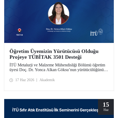
Öğretim Üyemizin Yürütücüsü Olduğu
Projeye TÜBİTAK 3501 Desteği
İTÜ Metalurji ve Malzeme Mühendisliği Bölümü öğretim
üyesi Doç. Dr. Yonca Alkan Göksu’nun yürütücülüğünü
yaptığı “Floresans Özellikli Zincir Uzatıcı Ajanlar ile PET
Geri Dönüşümü ve Geri Dönüştürülmüş PET İçeriğinin
17 Haz 2026
Akademik
Nicel Tayini” başlıklı proje, TÜBİTAK Bilim İnsanı
Destek Programları Başkanlığı (BİDEB) tarafından
yürütülen 3501 – Kariyer Geliştirme Programı kapsamında
desteklenmeye hak kazandı.
15
Haz