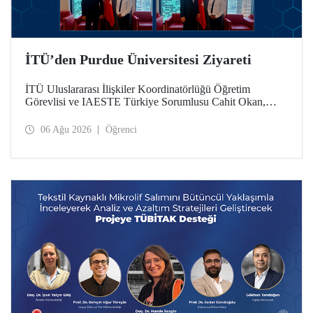
İTÜ’den Purdue Üniversitesi Ziyareti
İTÜ Uluslararası İlişkiler Koordinatörlüğü Öğretim
Görevlisi ve IAESTE Türkiye Sorumlusu Cahit Okan,
akademik ilişkileri ve iş birliğini geliştirmek amacıyla 20-27
Temmuz tarihlerinde ABD’de dünyanın önde gelen
06 Ağu 2026
Öğrenci
araştırma üniversitelerinden Purdue Üniversitesi başta
olmak üzere bir dizi ziyarette bulundu.