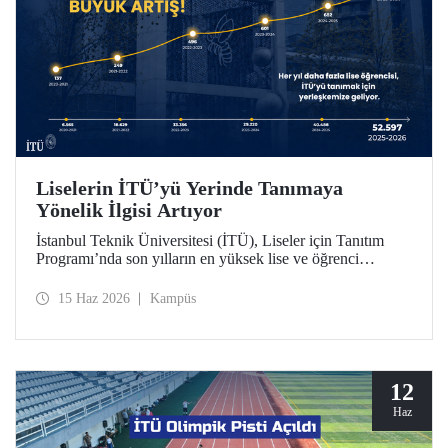
Liselerin İTÜ’yü Yerinde Tanımaya
Yönelik İlgisi Artıyor
İstanbul Teknik Üniversitesi (İTÜ), Liseler için Tanıtım
Programı’nda son yılların en yüksek lise ve öğrenci
sayısına ulaştı. 2025-2026 eğitim öğretim yılında 834
liseden 52.597 öğrenci İTÜ’yü yakından tanıdı.
15 Haz 2026
Kampüs
12
Haz