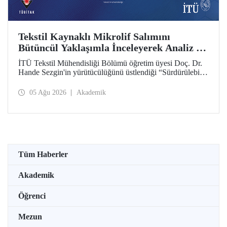
Tekstil Kaynaklı Mikrolif Salımını
Bütüncül Yaklaşımla İnceleyerek Analiz ve
Azaltım Stratejileri Geliştirecek Projeye
İTÜ Tekstil Mühendisliği Bölümü öğretim üyesi Doç. Dr.
TÜBİTAK Desteği
Hande Sezgin'in yürütücülüğünü üstlendiği “Sürdürülebilir
Pamuk ve Polyester Esaslı Tekstil Ürünlerinde Kullanım
Koşullarına Bağlı Mikrolif Salımı: Aşınma, UV Maruziyeti
05 Ağu 2026
Akademik
ve Yıkama Döngülerinin Bütünsel Analizi ve Azaltım
Stratejilerinin Geliştirilmesi” başlıklı proje, TÜBİTAK
2515 – COST Aksiyon Üyeleri Ar-Ge Destek Programı
kapsamında desteklenmeye hak kazandı.
Tüm Haberler
Akademik
Öğrenci
Mezun