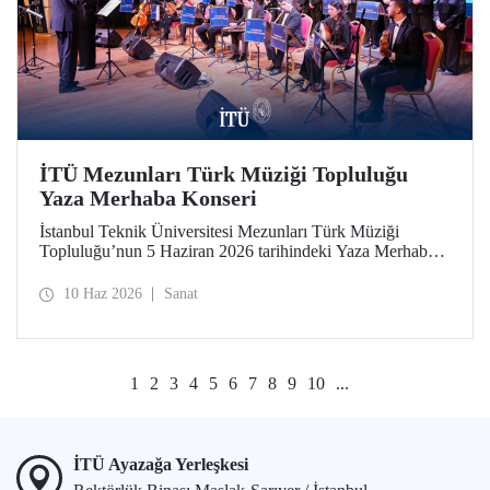
İTÜ Mezunları Türk Müziği Topluluğu
Yaza Merhaba Konseri
İstanbul Teknik Üniversitesi Mezunları Türk Müziği
Topluluğu’nun 5 Haziran 2026 tarihindeki Yaza Merhaba
Konseri Türk sanat musikisinin seçkin eserleriyle
dinleyicilere unutulmaz bir akşam yaşattı
10 Haz 2026
Sanat
1
2
3
4
5
6
7
8
9
10
...
İTÜ Ayazağa Yerleşkesi