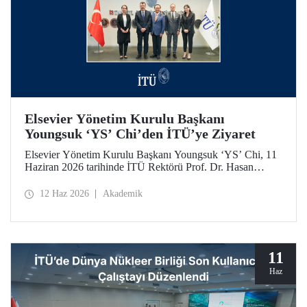
Elsevier Yönetim Kurulu Başkanı
Youngsuk ‘YS’ Chi’den İTÜ’ye Ziyaret
Elsevier Yönetim Kurulu Başkanı Youngsuk ‘YS’ Chi, 11
Haziran 2026 tarihinde İTÜ Rektörü Prof. Dr. Hasan
Mandal ile bir araya geldi. Görüşmede yükseköğretim ve
araştırma ekosistemlerinde yapay zekânın dönüştürücü
12 Haz 2026
Akademik
etkisi ile “4’üncü Nesil Üniversite” yaklaşımı üzerine
verimli görüş alışverişleri yapıldı.
11
Haz