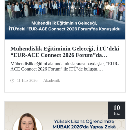
Mühendislik Eğitiminin Geleceği, İTÜ’deki
“EUR-ACE Connect 2026 Forum”da
Konuşuldu
Mühendislik eğitimi alanında uluslararası paydaşlar, “EUR-
ACE Connect 2026 Forum” ile İTÜ’de buluştu.
Organizasyon, 18 farklı ülkeden gelen paydaşlar,
akademisyenler, akreditasyon kuruluşları, üniversite
11 Haz 2026
Akademik
temsilcileri için insan ve fikir odaklı bir ağ oluşturmayı
amaçladı.
10
Haz