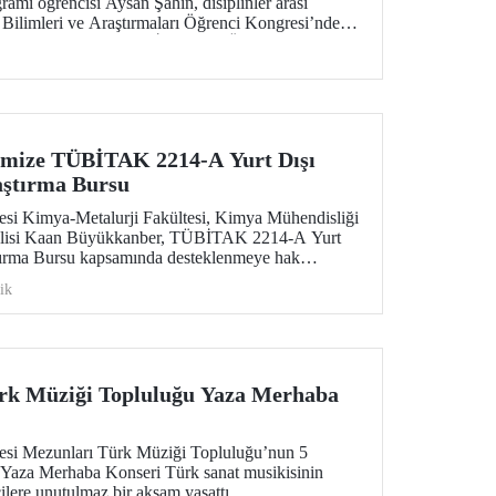
amı öğrencisi Aysan Şahin, disiplinler arası
 Bilimleri ve Araştırmaları Öğrenci Kongresi’nde
 kategorisinde En İyi Bildiri Ödülü’nü kazandı.
imize TÜBİTAK 2214-A Yurt Dışı
aştırma Bursu
tesi Kimya-Metalurji Fakültesi, Kimya Mühendisliği
vlisi Kaan Büyükkanber, TÜBİTAK 2214-A Yurt
ştırma Bursu kapsamında desteklenmeye hak
ik
rk Müziği Topluluğu Yaza Merhaba
tesi Mezunları Türk Müziği Topluluğu’nun 5
 Yaza Merhaba Konseri Türk sanat musikisinin
cilere unutulmaz bir akşam yaşattı