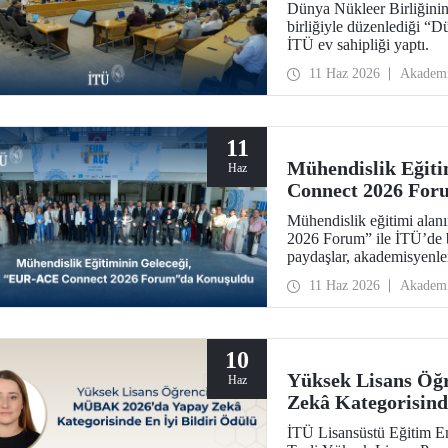
Dünya Nükleer Birliğini
birliğiyle düzenlediği “D
İTÜ ev sahipliği yaptı.
11 Haz 2026
Akadem
11
Mühendislik Eğit
Haz
Connect 2026 For
Mühendislik eğitimi ala
2026 Forum” ile İTÜ’de b
paydaşlar, akademisyenler,
için insan ve fikir odaklı
11 Haz 2026
Akadem
10
Yüksek Lisans Ö
Haz
Zekâ Kategorisind
İTÜ Lisansüstü Eğitim E