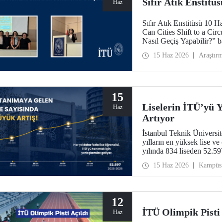
Sıfır Atık Enstitü
Haz
Sıfır Atık Enstitüsü 10 
Can Cities Shift to a Ci
Nasıl Geçiş Yapabilir?” ba
15 Haz 2026
Araştır
15
Liselerin İTÜ’yü Y
Haz
Artıyor
İstanbul Teknik Üniversit
yılların en yüksek lise ve
yılında 834 liseden 52.5
15 Haz 2026
Kampüs
12
İTÜ Olimpik Pisti 
Haz