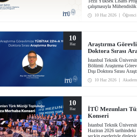
Tezli Yüksek Lisans Progr
çalışmasıyla Mühendislik
(MÜBAK 2026) Yapay Zekâ
10 Haz 2026
Öğrenci
10
Araştırma Görevl
Haz
Doktora Sırası Ar
İstanbul Teknik Üniversi
Bölümü Araştırma Göre
Dışı Doktora Sırası Ara
kazandı.
10 Haz 2026
Akadem
10
İTÜ Mezunları Tü
Haz
Konseri
İstanbul Teknik Üniversi
Haziran 2026 tarihindeki
seçkin eserleriyle dinleyi