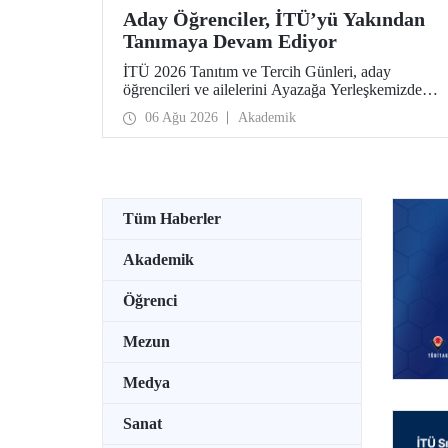
Aday Öğrenciler, İTÜ’yü Yakından
Tanımaya Devam Ediyor
İTÜ 2026 Tanıtım ve Tercih Günleri, aday
öğrencileri ve ailelerini Ayazağa Yerleşkemizde
ağırlamaya devam ediyor. Tanıtım ve Tercih
06 Ağu 2026
Akademik
Günleri 7 Ağustos’ta tamamlanacak, ilgili fakülte
ve birimler adaylara bilgi vermeye devam edecek.
Tüm Haberler
Akademik
Öğrenci
Mezun
Medya
Sanat