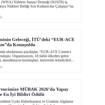
n (WNA) Nükleer Sanayi Derneği (NIATR) iş
ünya Nükleer Birliği Son Kullanıcılar Çalıştayı”na
ik
iminin Geleceği, İTÜ’deki “EUR-ACE
um”da Konuşuldu
nında uluslararası paydaşlar, “EUR-ACE Connect
uluştu. Organizasyon, 18 farklı ülkeden gelen
 akreditasyon kuruluşları, üniversite temsilcileri
 bir ağ oluşturmayı amaçladı.
ik
ğrencimize MÜBAK 2026’da Yapay
e En İyi Bildiri Ödülü
nstitüsü Uydu Haberleşmesi ve Uzaktan Algılama