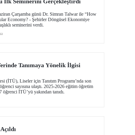
sü İlk Seminerini Gerçekleştirdi
Haziran Çarşamba günü Dr. Simran Talwar ile “How
rcular Economy? - Şehirler Döngüsel Ekonomiye
şlıklı seminerini verdi.
ma
erinde Tanımaya Yönelik İlgisi
esi (İTÜ), Liseler için Tanıtım Programı’nda son
 öğrenci sayısına ulaştı. 2025-2026 eğitim öğretim
97 öğrenci İTÜ’yü yakından tanıdı.
Açıldı