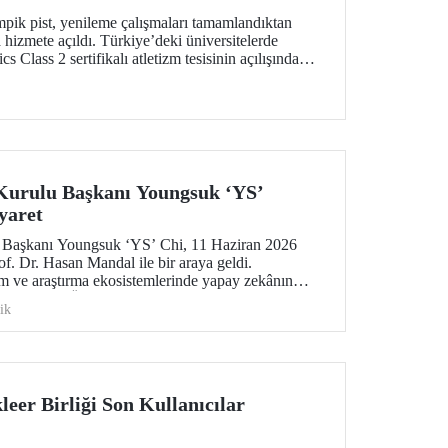
ik pist, yenileme çalışmaları tamamlandıktan
a hizmete açıldı. Türkiye’deki üniversitelerde
s Class 2 sertifikalı atletizm tesisinin açılışında
Kurulu Başkanı Youngsuk ‘YS’
yaret
 Başkanı Youngsuk ‘YS’ Chi, 11 Haziran 2026
f. Dr. Hasan Mandal ile bir araya geldi.
 ve araştırma ekosistemlerinde yapay zekânın
’üncü Nesil Üniversite” yaklaşımı üzerine verimli
ik
eer Birliği Son Kullanıcılar