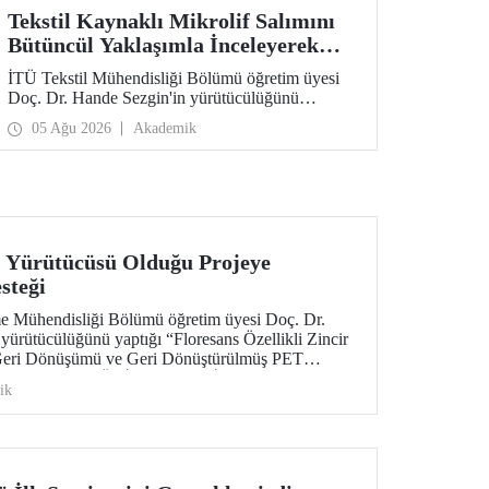
Tekstil Kaynaklı Mikrolif Salımını
Bütüncül Yaklaşımla İnceleyerek
Analiz ve Azaltım Stratejileri
İTÜ Tekstil Mühendisliği Bölümü öğretim üyesi
Geliştirecek Projeye TÜBİTAK
Doç. Dr. Hande Sezgin'in yürütücülüğünü
Desteği
üstlendiği “Sürdürülebilir Pamuk ve Polyester
05 Ağu 2026
Akademik
Esaslı Tekstil Ürünlerinde Kullanım Koşullarına
Bağlı Mikrolif Salımı: Aşınma, UV Maruziyeti ve
Yıkama Döngülerinin Bütünsel Analizi ve
Azaltım Stratejilerinin Geliştirilmesi” başlıklı
proje, TÜBİTAK 2515 – COST Aksiyon Üyeleri
Ar-Ge Destek Programı kapsamında
desteklenmeye hak kazandı.
 Yürütücüsü Olduğu Projeye
steği
e Mühendisliği Bölümü öğretim üyesi Doç. Dr.
rütücülüğünü yaptığı “Floresans Özellikli Zincir
 Geri Dönüşümü ve Geri Dönüştürülmüş PET
 başlıklı proje, TÜBİTAK Bilim İnsanı Destek
ik
BİDEB) tarafından yürütülen 3501 – Kariyer
samında desteklenmeye hak kazandı.