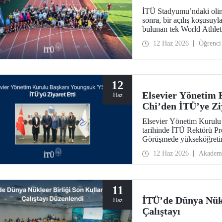
İTÜ Stadyumu’ndaki olimp
sonra, bir açılış koşusuyl
bulunan tek World Athletic
İTÜ ailesi bir araya geldi.
12 Haz 2026
Öğrenci
12
Elsevier Yönetim 
Haz
Chi’den İTÜ’ye Zi
Elsevier Yönetim Kurulu
tarihinde İTÜ Rektörü Pro
Görüşmede yükseköğretim
dönüştürücü etkisi ile “4
12 Haz 2026
Akadem
görüş alışverişleri yapıldı.
11
İTÜ’de Dünya Nükl
Haz
Çalıştayı