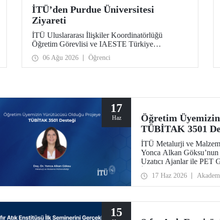
İTÜ’den Purdue Üniversitesi
Ziyareti
İTÜ Uluslararası İlişkiler Koordinatörlüğü
Öğretim Görevlisi ve IAESTE Türkiye
Sorumlusu Cahit Okan, akademik ilişkileri ve iş
06 Ağu 2026
Öğrenci
birliğini geliştirmek amacıyla 20-27 Temmuz
tarihlerinde ABD’de dünyanın önde gelen
araştırma üniversitelerinden Purdue Üniversitesi
başta olmak üzere bir dizi ziyarette bulundu.
17
Öğretim Üyemizin
Haz
TÜBİTAK 3501 De
İTÜ Metalurji ve Malzem
Yonca Alkan Göksu’nun yü
Uzatıcı Ajanlar ile PET
İçeriğinin Nicel Tayini”
17 Haz 2026
Akadem
Programları Başkanlığı (
Geliştirme Programı kap
15