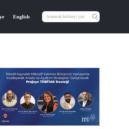
ye
English