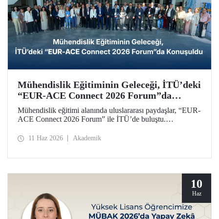
Mühendislik Eğitiminin Geleceği, İTÜ’deki
“EUR-ACE Connect 2026 Forum”da
Konuşuldu
Mühendislik eğitimi alanında uluslararası paydaşlar, “EUR-
ACE Connect 2026 Forum” ile İTÜ’de buluştu.
Organizasyon, 18 farklı ülkeden gelen paydaşlar,
akademisyenler, akreditasyon kuruluşları, üniversite
11 Haz 2026
Akademik
temsilcileri için insan ve fikir odaklı bir ağ oluşturmayı
amaçladı.
10
Haz