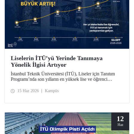
Liselerin İTÜ’yü Yerinde Tanımaya
Yönelik İlgisi Artıyor
İstanbul Teknik Üniversitesi (İTÜ), Liseler için Tanıtım
Programı’nda son yılların en yüksek lise ve öğrenci
sayısına ulaştı. 2025-2026 eğitim öğretim yılında 834
liseden 52.597 öğrenci İTÜ’yü yakından tanıdı.
15 Haz 2026
Kampüs
12
Haz