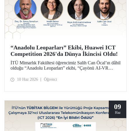
“Anadolu Leoparları” Ekibi, Huawei ICT
Competition 2026'da Dünya İkincisi Oldu!
İTÜ Mimarlık Fakültesi öğrencimiz Salih Can Öcal’ın dâhil
olduğu “Anadolu Leoparları” ekibi, “Çayönü AI-VR
Experience” isimli projesiyle, Huawei ICT Competition
2026’da inovasyon kategorisinde dünya ikincisi oldu.
10 Haz 2026
Öğrenci
09
Haz