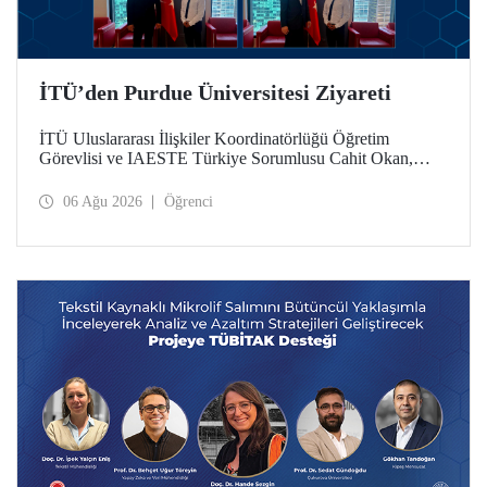
İTÜ’den Purdue Üniversitesi Ziyareti
İTÜ Uluslararası İlişkiler Koordinatörlüğü Öğretim
Görevlisi ve IAESTE Türkiye Sorumlusu Cahit Okan,
akademik ilişkileri ve iş birliğini geliştirmek amacıyla 20-27
Temmuz tarihlerinde ABD’de dünyanın önde gelen
06 Ağu 2026
Öğrenci
araştırma üniversitelerinden Purdue Üniversitesi başta
olmak üzere bir dizi ziyarette bulundu.