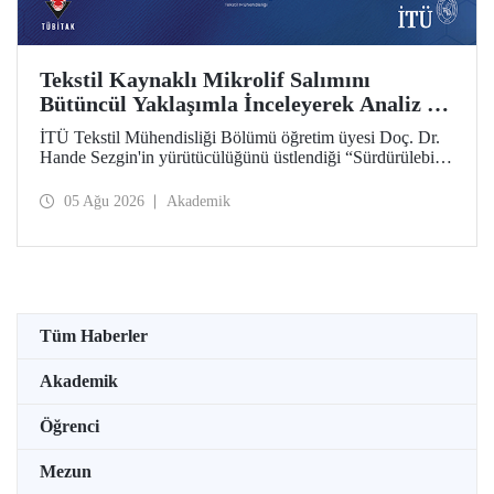
Tekstil Kaynaklı Mikrolif Salımını
Bütüncül Yaklaşımla İnceleyerek Analiz ve
Azaltım Stratejileri Geliştirecek Projeye
İTÜ Tekstil Mühendisliği Bölümü öğretim üyesi Doç. Dr.
TÜBİTAK Desteği
Hande Sezgin'in yürütücülüğünü üstlendiği “Sürdürülebilir
Pamuk ve Polyester Esaslı Tekstil Ürünlerinde Kullanım
Koşullarına Bağlı Mikrolif Salımı: Aşınma, UV Maruziyeti
05 Ağu 2026
Akademik
ve Yıkama Döngülerinin Bütünsel Analizi ve Azaltım
Stratejilerinin Geliştirilmesi” başlıklı proje, TÜBİTAK
2515 – COST Aksiyon Üyeleri Ar-Ge Destek Programı
kapsamında desteklenmeye hak kazandı.
Tüm Haberler
Akademik
Öğrenci
Mezun