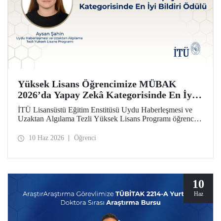
Yüksek Lisans Öğrencimize MÜBAK
2026’da Yapay Zekâ Kategorisinde En İyi
Bildiri Ödülü
İTÜ Lisansüstü Eğitim Enstitüsü Uydu Haberleşmesi ve
Uzaktan Algılama Tezli Yüksek Lisans Programı öğrencisi
Aysan Şahin, disiplinler arası çalışmasıyla Mühendislik
Bilimleri ve Araştırmaları Öğrenci Kongresi’nde (MÜBAK
10 Haz 2026
Öğrenci
2026) Yapay Zekâ kategorisinde En İyi Bildiri Ödülü’nü
kazandı.
10
Haz