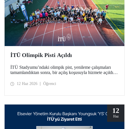
İTÜ Olimpik Pisti Açıldı
İTÜ Stadyumu’ndaki olimpik pist, yenileme çalışmaları
tamamlandıktan sonra, bir açılış koşusuyla hizmete açıldı.
Türkiye’deki üniversitelerde bulunan tek World Athletics
Class 2 sertifikalı atletizm tesisinin açılışında İTÜ ailesi bir
12 Haz 2026
Öğrenci
araya geldi.
12
Haz