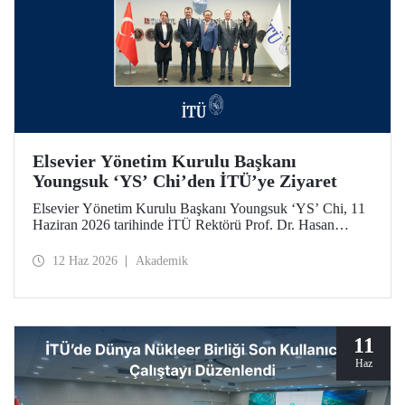
Elsevier Yönetim Kurulu Başkanı
Youngsuk ‘YS’ Chi’den İTÜ’ye Ziyaret
Elsevier Yönetim Kurulu Başkanı Youngsuk ‘YS’ Chi, 11
Haziran 2026 tarihinde İTÜ Rektörü Prof. Dr. Hasan
Mandal ile bir araya geldi. Görüşmede yükseköğretim ve
araştırma ekosistemlerinde yapay zekânın dönüştürücü
12 Haz 2026
Akademik
etkisi ile “4’üncü Nesil Üniversite” yaklaşımı üzerine
verimli görüş alışverişleri yapıldı.
11
Haz