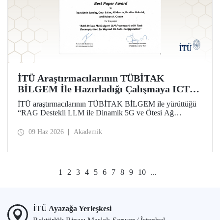
İTÜ Araştırmacılarının TÜBİTAK
BİLGEM İle Hazırladığı Çalışmaya ICT
2026’da En İyi Bildiri Ödülü
İTÜ araştırmacılarının TÜBİTAK BİLGEM ile yürüttüğü
“RAG Destekli LLM ile Dinamik 5G ve Ötesi Ağ
Yönetimi” projesi kapsamında hazırlanan çalışma, 32’nci
Uluslararası Telekomünikasyon Konferansı (ICT 2026)
09 Haz 2026
Akademik
kapsamında “Best Paper Award” ödülüne layık görüldü.
1
2
3
4
5
6
7
8
9
10
...
İTÜ Ayazağa Yerleşkesi