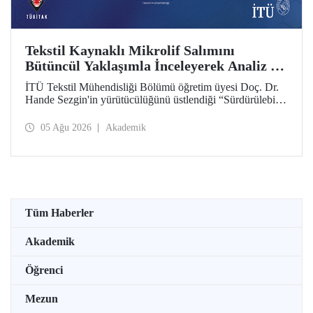
Tekstil Kaynaklı Mikrolif Salımını
Bütüncül Yaklaşımla İnceleyerek Analiz ve
Azaltım Stratejileri Geliştirecek Projeye
İTÜ Tekstil Mühendisliği Bölümü öğretim üyesi Doç. Dr.
TÜBİTAK Desteği
Hande Sezgin'in yürütücülüğünü üstlendiği “Sürdürülebilir
Pamuk ve Polyester Esaslı Tekstil Ürünlerinde Kullanım
Koşullarına Bağlı Mikrolif Salımı: Aşınma, UV Maruziyeti
05 Ağu 2026
Akademik
ve Yıkama Döngülerinin Bütünsel Analizi ve Azaltım
Stratejilerinin Geliştirilmesi” başlıklı proje, TÜBİTAK
2515 – COST Aksiyon Üyeleri Ar-Ge Destek Programı
kapsamında desteklenmeye hak kazandı.
Tüm Haberler
Akademik
Öğrenci
Mezun