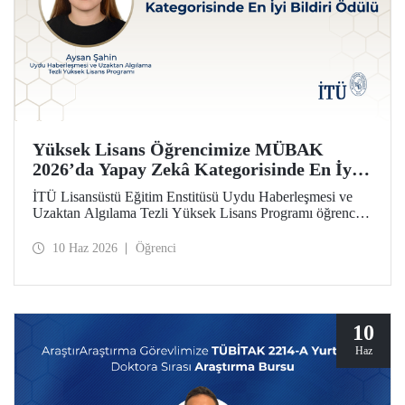
Yüksek Lisans Öğrencimize MÜBAK
2026’da Yapay Zekâ Kategorisinde En İyi
Bildiri Ödülü
İTÜ Lisansüstü Eğitim Enstitüsü Uydu Haberleşmesi ve
Uzaktan Algılama Tezli Yüksek Lisans Programı öğrencisi
Aysan Şahin, disiplinler arası çalışmasıyla Mühendislik
Bilimleri ve Araştırmaları Öğrenci Kongresi’nde (MÜBAK
10 Haz 2026
Öğrenci
2026) Yapay Zekâ kategorisinde En İyi Bildiri Ödülü’nü
kazandı.
10
Haz