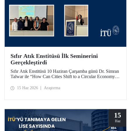
Sıfır Atık Enstitüsü İlk Seminerini
Gerçekleştirdi
Sıfır Atık Enstitüsü 10 Haziran Çarşamba günü Dr. Simran
Talwar ile “How Can Cities Shift to a Circular Economy? -
Şehirler Döngüsel Ekonomiye Nasıl Geçiş Yapabilir?”
başlıklı seminerini verdi.
15 Haz 2026
Araştırma
15
Haz