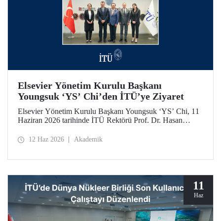
Elsevier Yönetim Kurulu Başkanı
Youngsuk ‘YS’ Chi’den İTÜ’ye Ziyaret
Elsevier Yönetim Kurulu Başkanı Youngsuk ‘YS’ Chi, 11
Haziran 2026 tarihinde İTÜ Rektörü Prof. Dr. Hasan
Mandal ile bir araya geldi. Görüşmede yükseköğretim ve
araştırma ekosistemlerinde yapay zekânın dönüştürücü
12 Haz 2026
Akademik
etkisi ile “4’üncü Nesil Üniversite” yaklaşımı üzerine
verimli görüş alışverişleri yapıldı.
11
Haz