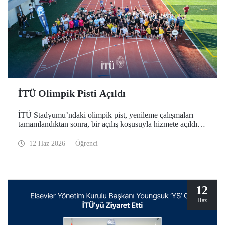
İTÜ Olimpik Pisti Açıldı
İTÜ Stadyumu’ndaki olimpik pist, yenileme çalışmaları
tamamlandıktan sonra, bir açılış koşusuyla hizmete açıldı.
Türkiye’deki üniversitelerde bulunan tek World Athletics
Class 2 sertifikalı atletizm tesisinin açılışında İTÜ ailesi bir
12 Haz 2026
Öğrenci
araya geldi.
12
Haz