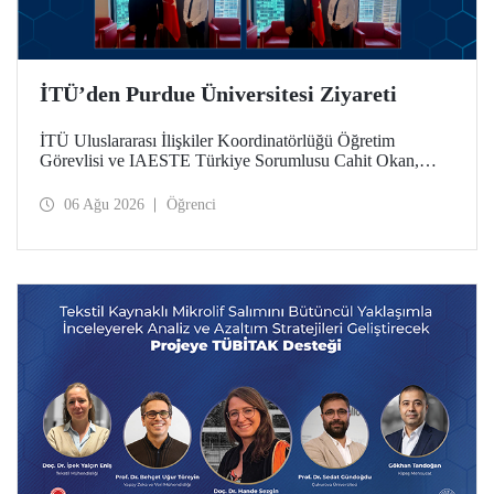
İTÜ’den Purdue Üniversitesi Ziyareti
İTÜ Uluslararası İlişkiler Koordinatörlüğü Öğretim
Görevlisi ve IAESTE Türkiye Sorumlusu Cahit Okan,
akademik ilişkileri ve iş birliğini geliştirmek amacıyla 20-27
Temmuz tarihlerinde ABD’de dünyanın önde gelen
06 Ağu 2026
Öğrenci
araştırma üniversitelerinden Purdue Üniversitesi başta
olmak üzere bir dizi ziyarette bulundu.