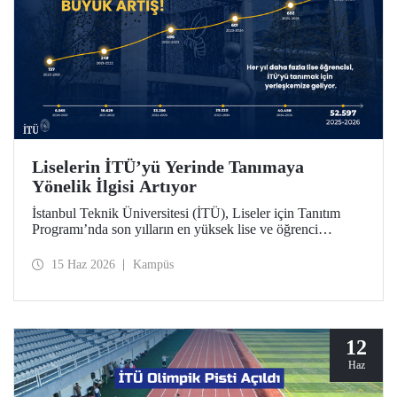
Liselerin İTÜ’yü Yerinde Tanımaya
Yönelik İlgisi Artıyor
İstanbul Teknik Üniversitesi (İTÜ), Liseler için Tanıtım
Programı’nda son yılların en yüksek lise ve öğrenci
sayısına ulaştı. 2025-2026 eğitim öğretim yılında 834
liseden 52.597 öğrenci İTÜ’yü yakından tanıdı.
15 Haz 2026
Kampüs
12
Haz