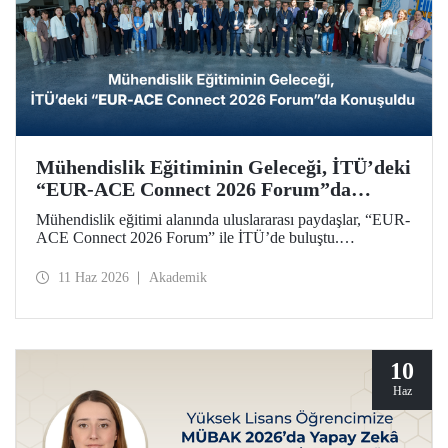
Mühendislik Eğitiminin Geleceği, İTÜ’deki
“EUR-ACE Connect 2026 Forum”da
Konuşuldu
Mühendislik eğitimi alanında uluslararası paydaşlar, “EUR-
ACE Connect 2026 Forum” ile İTÜ’de buluştu.
Organizasyon, 18 farklı ülkeden gelen paydaşlar,
akademisyenler, akreditasyon kuruluşları, üniversite
11 Haz 2026
Akademik
temsilcileri için insan ve fikir odaklı bir ağ oluşturmayı
amaçladı.
10
Haz