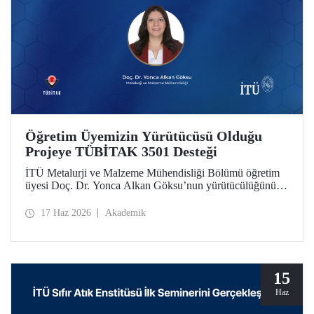
Öğretim Üyemizin Yürütücüsü Olduğu
Projeye TÜBİTAK 3501 Desteği
İTÜ Metalurji ve Malzeme Mühendisliği Bölümü öğretim
üyesi Doç. Dr. Yonca Alkan Göksu’nun yürütücülüğünü
yaptığı “Floresans Özellikli Zincir Uzatıcı Ajanlar ile PET
Geri Dönüşümü ve Geri Dönüştürülmüş PET İçeriğinin
17 Haz 2026
Akademik
Nicel Tayini” başlıklı proje, TÜBİTAK Bilim İnsanı
Destek Programları Başkanlığı (BİDEB) tarafından
yürütülen 3501 – Kariyer Geliştirme Programı kapsamında
desteklenmeye hak kazandı.
15
Haz