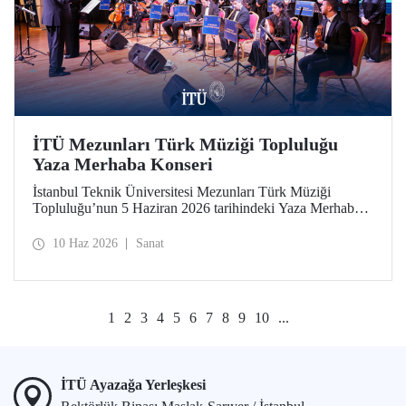
İTÜ Mezunları Türk Müziği Topluluğu
Yaza Merhaba Konseri
İstanbul Teknik Üniversitesi Mezunları Türk Müziği
Topluluğu’nun 5 Haziran 2026 tarihindeki Yaza Merhaba
Konseri Türk sanat musikisinin seçkin eserleriyle
dinleyicilere unutulmaz bir akşam yaşattı
10 Haz 2026
Sanat
1
2
3
4
5
6
7
8
9
10
...
İTÜ Ayazağa Yerleşkesi