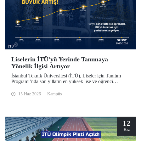
Liselerin İTÜ’yü Yerinde Tanımaya
Yönelik İlgisi Artıyor
İstanbul Teknik Üniversitesi (İTÜ), Liseler için Tanıtım
Programı’nda son yılların en yüksek lise ve öğrenci
sayısına ulaştı. 2025-2026 eğitim öğretim yılında 834
liseden 52.597 öğrenci İTÜ’yü yakından tanıdı.
15 Haz 2026
Kampüs
12
Haz