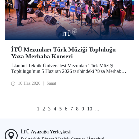
İTÜ Mezunları Türk Müziği Topluluğu
Yaza Merhaba Konseri
İstanbul Teknik Üniversitesi Mezunları Türk Müziği
Topluluğu’nun 5 Haziran 2026 tarihindeki Yaza Merhaba
Konseri Türk sanat musikisinin seçkin eserleriyle
dinleyicilere unutulmaz bir akşam yaşattı
10 Haz 2026
Sanat
1
2
3
4
5
6
7
8
9
10
...
İTÜ Ayazağa Yerleşkesi