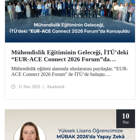
Mühendislik Eğitiminin Geleceği, İTÜ’deki
“EUR-ACE Connect 2026 Forum”da
Konuşuldu
Mühendislik eğitimi alanında uluslararası paydaşlar, “EUR-
ACE Connect 2026 Forum” ile İTÜ’de buluştu.
Organizasyon, 18 farklı ülkeden gelen paydaşlar,
akademisyenler, akreditasyon kuruluşları, üniversite
11 Haz 2026
Akademik
temsilcileri için insan ve fikir odaklı bir ağ oluşturmayı
amaçladı.
10
Haz