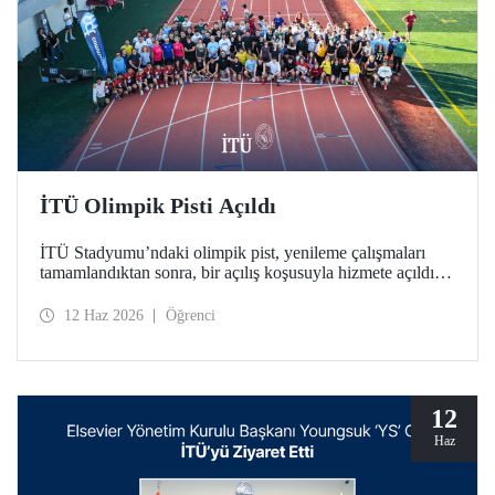
İTÜ Olimpik Pisti Açıldı
İTÜ Stadyumu’ndaki olimpik pist, yenileme çalışmaları
tamamlandıktan sonra, bir açılış koşusuyla hizmete açıldı.
Türkiye’deki üniversitelerde bulunan tek World Athletics
Class 2 sertifikalı atletizm tesisinin açılışında İTÜ ailesi bir
12 Haz 2026
Öğrenci
araya geldi.
12
Haz