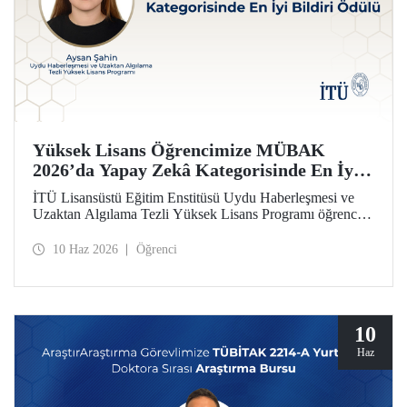
Yüksek Lisans Öğrencimize MÜBAK
2026’da Yapay Zekâ Kategorisinde En İyi
Bildiri Ödülü
İTÜ Lisansüstü Eğitim Enstitüsü Uydu Haberleşmesi ve
Uzaktan Algılama Tezli Yüksek Lisans Programı öğrencisi
Aysan Şahin, disiplinler arası çalışmasıyla Mühendislik
Bilimleri ve Araştırmaları Öğrenci Kongresi’nde (MÜBAK
10 Haz 2026
Öğrenci
2026) Yapay Zekâ kategorisinde En İyi Bildiri Ödülü’nü
kazandı.
10
Haz