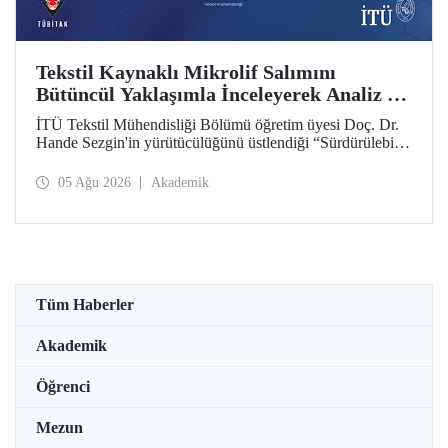
Tekstil Kaynaklı Mikrolif Salımını
Bütüncül Yaklaşımla İnceleyerek Analiz ve
Azaltım Stratejileri Geliştirecek Projeye
İTÜ Tekstil Mühendisliği Bölümü öğretim üyesi Doç. Dr.
TÜBİTAK Desteği
Hande Sezgin'in yürütücülüğünü üstlendiği “Sürdürülebilir
Pamuk ve Polyester Esaslı Tekstil Ürünlerinde Kullanım
Koşullarına Bağlı Mikrolif Salımı: Aşınma, UV Maruziyeti
05 Ağu 2026
Akademik
ve Yıkama Döngülerinin Bütünsel Analizi ve Azaltım
Stratejilerinin Geliştirilmesi” başlıklı proje, TÜBİTAK
2515 – COST Aksiyon Üyeleri Ar-Ge Destek Programı
kapsamında desteklenmeye hak kazandı.
Tüm Haberler
Akademik
Öğrenci
Mezun