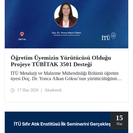
Öğretim Üyemizin Yürütücüsü Olduğu
Projeye TÜBİTAK 3501 Desteği
İTÜ Metalurji ve Malzeme Mühendisliği Bölümü öğretim
üyesi Doç. Dr. Yonca Alkan Göksu’nun yürütücülüğünü
yaptığı “Floresans Özellikli Zincir Uzatıcı Ajanlar ile PET
Geri Dönüşümü ve Geri Dönüştürülmüş PET İçeriğinin
17 Haz 2026
Akademik
Nicel Tayini” başlıklı proje, TÜBİTAK Bilim İnsanı
Destek Programları Başkanlığı (BİDEB) tarafından
yürütülen 3501 – Kariyer Geliştirme Programı kapsamında
desteklenmeye hak kazandı.
15
Haz