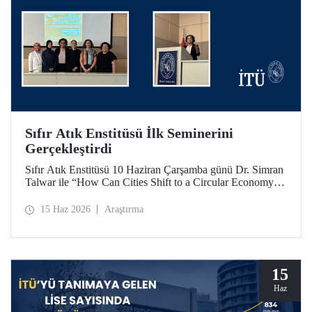
Sıfır Atık Enstitüsü İlk Seminerini
Gerçekleştirdi
Sıfır Atık Enstitüsü 10 Haziran Çarşamba günü Dr. Simran
Talwar ile “How Can Cities Shift to a Circular Economy? -
Şehirler Döngüsel Ekonomiye Nasıl Geçiş Yapabilir?”
başlıklı seminerini verdi.
15 Haz 2026
Araştırma
15
Haz