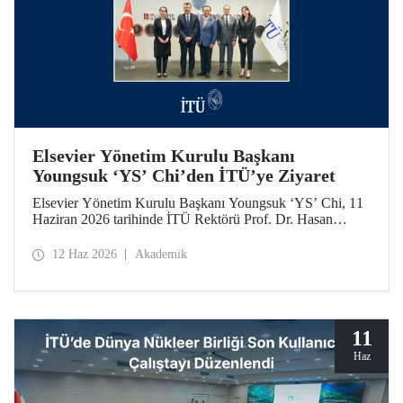
Elsevier Yönetim Kurulu Başkanı
Youngsuk ‘YS’ Chi’den İTÜ’ye Ziyaret
Elsevier Yönetim Kurulu Başkanı Youngsuk ‘YS’ Chi, 11
Haziran 2026 tarihinde İTÜ Rektörü Prof. Dr. Hasan
Mandal ile bir araya geldi. Görüşmede yükseköğretim ve
araştırma ekosistemlerinde yapay zekânın dönüştürücü
12 Haz 2026
Akademik
etkisi ile “4’üncü Nesil Üniversite” yaklaşımı üzerine
verimli görüş alışverişleri yapıldı.
11
Haz