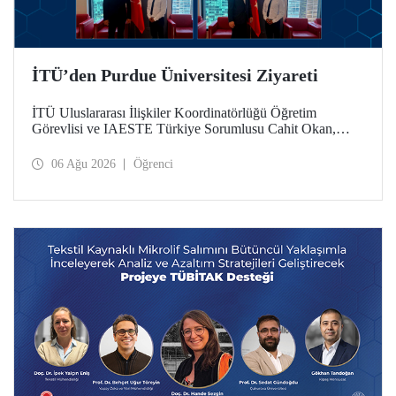
İTÜ’den Purdue Üniversitesi Ziyareti
İTÜ Uluslararası İlişkiler Koordinatörlüğü Öğretim
Görevlisi ve IAESTE Türkiye Sorumlusu Cahit Okan,
akademik ilişkileri ve iş birliğini geliştirmek amacıyla 20-27
Temmuz tarihlerinde ABD’de dünyanın önde gelen
06 Ağu 2026
Öğrenci
araştırma üniversitelerinden Purdue Üniversitesi başta
olmak üzere bir dizi ziyarette bulundu.