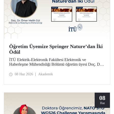
Öğretim Üyemize Springer Nature’dan İki
Ödül
İTÜ Elektrik-Elektronik Fakültesi Elektronik ve
Haberleşme Mühendisliği Bölümü öğretim üyesi Doç. Dr.
Ömer Melih Gül, Springer Nature yayın grubunun verdiği
“Editor of Distinction Awards” kapsamında iki ödüle layık
08 Haz 2026
Akademik
görüldü.
08
Haz