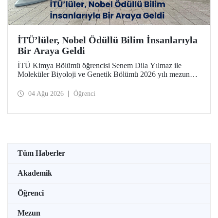
İTÜ’lüler, Nobel Ödüllü Bilim İnsanlarıyla
Bir Araya Geldi
İTÜ Kimya Bölümü öğrencisi Senem Dila Yılmaz ile
Moleküler Biyoloji ve Genetik Bölümü 2026 yılı mezunu
Elif Önel, TÜBİTAK 2224-C Yurt Dışı Bilimsel
Etkinliklere Katılım Desteği kapsamında 75’inci Lindau
04 Ağu 2026
Öğrenci
Nobel Ödüllü Bilim İnsanları Toplantısı’na katıldı.
Tüm Haberler
Akademik
Öğrenci
Mezun