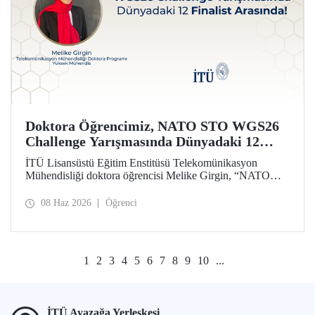
Doktora Öğrencimiz, NATO STO WGS26
Challenge Yarışmasında Dünyadaki 12
Finalist Arasında!
İTÜ Lisansüstü Eğitim Enstitüsü Telekomünikasyon
Mühendisliği doktora öğrencisi Melike Girgin, “NATO
STO Women & Girls in Science 2026 (WGS26)
Challenge” yarışmasında finalist olmaya hak kazandı.
08 Haz 2026
Öğrenci
1
2
3
4
5
6
7
8
9
10
...
İTÜ Ayazağa Yerleşkesi