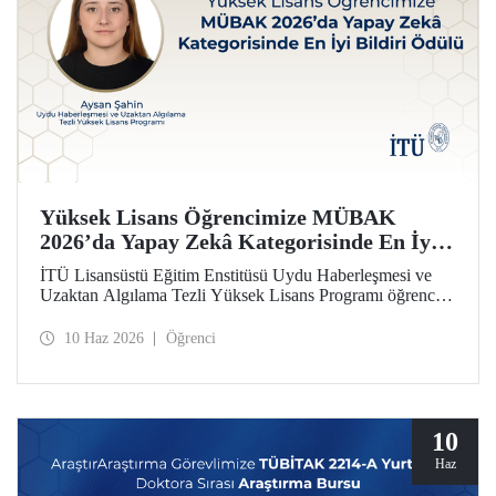
Yüksek Lisans Öğrencimize MÜBAK
2026’da Yapay Zekâ Kategorisinde En İyi
Bildiri Ödülü
İTÜ Lisansüstü Eğitim Enstitüsü Uydu Haberleşmesi ve
Uzaktan Algılama Tezli Yüksek Lisans Programı öğrencisi
Aysan Şahin, disiplinler arası çalışmasıyla Mühendislik
Bilimleri ve Araştırmaları Öğrenci Kongresi’nde (MÜBAK
10 Haz 2026
Öğrenci
2026) Yapay Zekâ kategorisinde En İyi Bildiri Ödülü’nü
kazandı.
10
Haz