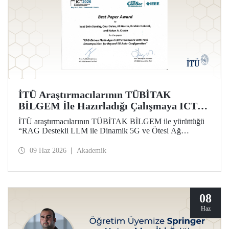
İTÜ Araştırmacılarının TÜBİTAK
BİLGEM İle Hazırladığı Çalışmaya ICT
2026’da En İyi Bildiri Ödülü
İTÜ araştırmacılarının TÜBİTAK BİLGEM ile yürüttüğü
“RAG Destekli LLM ile Dinamik 5G ve Ötesi Ağ
Yönetimi” projesi kapsamında hazırlanan çalışma, 32’nci
Uluslararası Telekomünikasyon Konferansı (ICT 2026)
09 Haz 2026
Akademik
kapsamında “Best Paper Award” ödülüne layık görüldü.
08
Haz