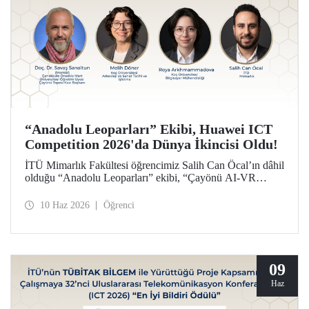
“Anadolu Leoparları” Ekibi, Huawei ICT
Competition 2026'da Dünya İkincisi Oldu!
İTÜ Mimarlık Fakültesi öğrencimiz Salih Can Öcal’ın dâhil
olduğu “Anadolu Leoparları” ekibi, “Çayönü AI-VR
Experience” isimli projesiyle, Huawei ICT Competition
2026’da inovasyon kategorisinde dünya ikincisi oldu.
10 Haz 2026
Öğrenci
09
Haz