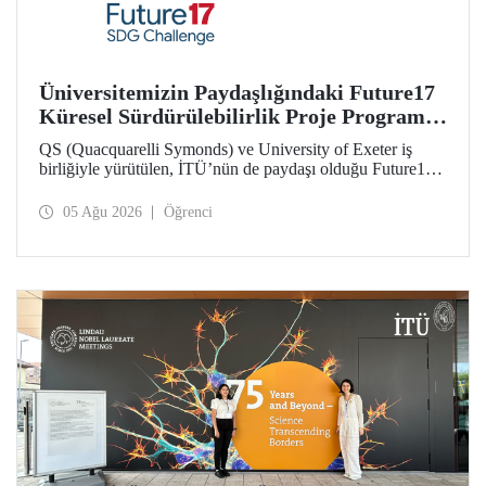
Üniversitemizin Paydaşlığındaki Future17
Küresel Sürdürülebilirlik Proje Programı,
Öğrencilerimizin Başvurularını Bekliyor
QS (Quacquarelli Symonds) ve University of Exeter iş
birliğiyle yürütülen, İTÜ’nün de paydaşı olduğu Future17
Küresel Sürdürülebilirlik Proje Programı için yeni dönem
öğrenci başvuruları açıldı. Başvurular için son gün 31
05 Ağu 2026
Öğrenci
Ağustos!