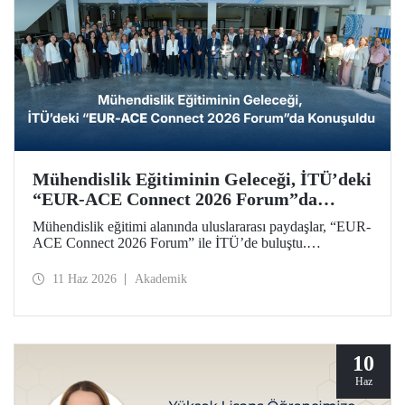
Mühendislik Eğitiminin Geleceği, İTÜ’deki
“EUR-ACE Connect 2026 Forum”da
Konuşuldu
Mühendislik eğitimi alanında uluslararası paydaşlar, “EUR-
ACE Connect 2026 Forum” ile İTÜ’de buluştu.
Organizasyon, 18 farklı ülkeden gelen paydaşlar,
akademisyenler, akreditasyon kuruluşları, üniversite
11 Haz 2026
Akademik
temsilcileri için insan ve fikir odaklı bir ağ oluşturmayı
amaçladı.
10
Haz