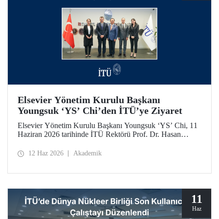
Elsevier Yönetim Kurulu Başkanı
Youngsuk ‘YS’ Chi’den İTÜ’ye Ziyaret
Elsevier Yönetim Kurulu Başkanı Youngsuk ‘YS’ Chi, 11
Haziran 2026 tarihinde İTÜ Rektörü Prof. Dr. Hasan
Mandal ile bir araya geldi. Görüşmede yükseköğretim ve
araştırma ekosistemlerinde yapay zekânın dönüştürücü
12 Haz 2026
Akademik
etkisi ile “4’üncü Nesil Üniversite” yaklaşımı üzerine
verimli görüş alışverişleri yapıldı.
11
Haz