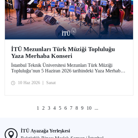
İTÜ Mezunları Türk Müziği Topluluğu
Yaza Merhaba Konseri
İstanbul Teknik Üniversitesi Mezunları Türk Müziği
Topluluğu’nun 5 Haziran 2026 tarihindeki Yaza Merhaba
Konseri Türk sanat musikisinin seçkin eserleriyle
dinleyicilere unutulmaz bir akşam yaşattı
10 Haz 2026
Sanat
1
2
3
4
5
6
7
8
9
10
...
İTÜ Ayazağa Yerleşkesi