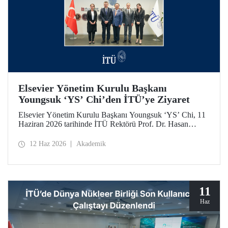
Elsevier Yönetim Kurulu Başkanı
Youngsuk ‘YS’ Chi’den İTÜ’ye Ziyaret
Elsevier Yönetim Kurulu Başkanı Youngsuk ‘YS’ Chi, 11
Haziran 2026 tarihinde İTÜ Rektörü Prof. Dr. Hasan
Mandal ile bir araya geldi. Görüşmede yükseköğretim ve
araştırma ekosistemlerinde yapay zekânın dönüştürücü
12 Haz 2026
Akademik
etkisi ile “4’üncü Nesil Üniversite” yaklaşımı üzerine
verimli görüş alışverişleri yapıldı.
11
Haz