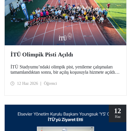
İTÜ Olimpik Pisti Açıldı
İTÜ Stadyumu’ndaki olimpik pist, yenileme çalışmaları
tamamlandıktan sonra, bir açılış koşusuyla hizmete açıldı.
Türkiye’deki üniversitelerde bulunan tek World Athletics
Class 2 sertifikalı atletizm tesisinin açılışında İTÜ ailesi bir
12 Haz 2026
Öğrenci
araya geldi.
12
Haz