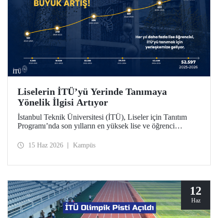
Liselerin İTÜ’yü Yerinde Tanımaya
Yönelik İlgisi Artıyor
İstanbul Teknik Üniversitesi (İTÜ), Liseler için Tanıtım
Programı’nda son yılların en yüksek lise ve öğrenci
sayısına ulaştı. 2025-2026 eğitim öğretim yılında 834
liseden 52.597 öğrenci İTÜ’yü yakından tanıdı.
15 Haz 2026
Kampüs
12
Haz