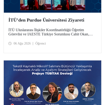
İTÜ’den Purdue Üniversitesi Ziyareti
İTÜ Uluslararası İlişkiler Koordinatörlüğü Öğretim
Görevlisi ve IAESTE Türkiye Sorumlusu Cahit Okan,
akademik ilişkileri ve iş birliğini geliştirmek amacıyla 20-27
Temmuz tarihlerinde ABD’de dünyanın önde gelen
06 Ağu 2026
Öğrenci
araştırma üniversitelerinden Purdue Üniversitesi başta
olmak üzere bir dizi ziyarette bulundu.