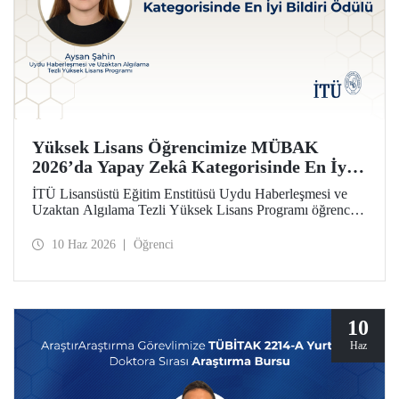
Yüksek Lisans Öğrencimize MÜBAK
2026’da Yapay Zekâ Kategorisinde En İyi
Bildiri Ödülü
İTÜ Lisansüstü Eğitim Enstitüsü Uydu Haberleşmesi ve
Uzaktan Algılama Tezli Yüksek Lisans Programı öğrencisi
Aysan Şahin, disiplinler arası çalışmasıyla Mühendislik
Bilimleri ve Araştırmaları Öğrenci Kongresi’nde (MÜBAK
10 Haz 2026
Öğrenci
2026) Yapay Zekâ kategorisinde En İyi Bildiri Ödülü’nü
kazandı.
10
Haz