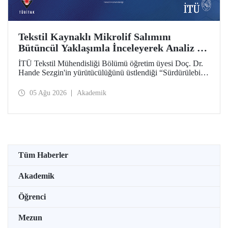
Tekstil Kaynaklı Mikrolif Salımını
Bütüncül Yaklaşımla İnceleyerek Analiz ve
Azaltım Stratejileri Geliştirecek Projeye
İTÜ Tekstil Mühendisliği Bölümü öğretim üyesi Doç. Dr.
TÜBİTAK Desteği
Hande Sezgin'in yürütücülüğünü üstlendiği “Sürdürülebilir
Pamuk ve Polyester Esaslı Tekstil Ürünlerinde Kullanım
Koşullarına Bağlı Mikrolif Salımı: Aşınma, UV Maruziyeti
05 Ağu 2026
Akademik
ve Yıkama Döngülerinin Bütünsel Analizi ve Azaltım
Stratejilerinin Geliştirilmesi” başlıklı proje, TÜBİTAK
2515 – COST Aksiyon Üyeleri Ar-Ge Destek Programı
kapsamında desteklenmeye hak kazandı.
Tüm Haberler
Akademik
Öğrenci
Mezun