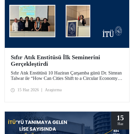
Sıfır Atık Enstitüsü İlk Seminerini
Gerçekleştirdi
Sıfır Atık Enstitüsü 10 Haziran Çarşamba günü Dr. Simran
Talwar ile “How Can Cities Shift to a Circular Economy? -
Şehirler Döngüsel Ekonomiye Nasıl Geçiş Yapabilir?”
başlıklı seminerini verdi.
15 Haz 2026
Araştırma
15
Haz