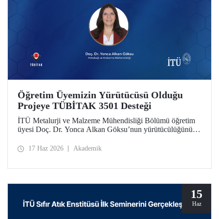
Öğretim Üyemizin Yürütücüsü Olduğu
Projeye TÜBİTAK 3501 Desteği
İTÜ Metalurji ve Malzeme Mühendisliği Bölümü öğretim
üyesi Doç. Dr. Yonca Alkan Göksu’nun yürütücülüğünü
yaptığı “Floresans Özellikli Zincir Uzatıcı Ajanlar ile PET
Geri Dönüşümü ve Geri Dönüştürülmüş PET İçeriğinin
17 Haz 2026
Akademik
Nicel Tayini” başlıklı proje, TÜBİTAK Bilim İnsanı
Destek Programları Başkanlığı (BİDEB) tarafından
yürütülen 3501 – Kariyer Geliştirme Programı kapsamında
desteklenmeye hak kazandı.
15
Haz