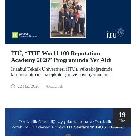
İTÜ, “THE World 100 Reputation
Academy 2026” Programında Yer Aldı
İstanbul Teknik Üniversitesi (İTÜ), yükseköğretimde
kurumsal itibar, stratejik iletişim ve paydaş yönetimi
alanlarında uluslararası ölçekte faaliyet gösteren THE
World 100 Reputation Network tarafından düzenlenen
22 Haz 2026
Akademik
THE World 100 Reputation Academy 2026 programında
Türkiye’den katılan tek üniversite olarak yer aldı.
19
Haz