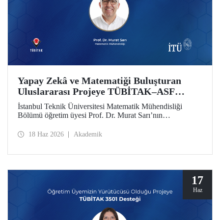
Yapay Zekâ ve Matematiği Buluşturan
Uluslararası Projeye TÜBİTAK–ASF
Desteği
İstanbul Teknik Üniversitesi Matematik Mühendisliği
Bölümü öğretim üyesi Prof. Dr. Murat Sarı’nın
yürütücülüğünde hazırlanan ve yapay zekâ ile ileri
matematiksel yöntemleri birleştiren uluslararası araştırma
18 Haz 2026
Akademik
projesi, 2025 yılı 2517 TÜBİTAK–Azerbaycan Bilim
Vakfı (ASF) İkili İş Birliği Destek Programı kapsamında
desteklenmeye hak kazandı
17
Haz