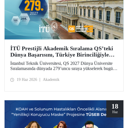
İTÜ Prestijli Akademik Sıralama QS’teki
Dünya Başarısını, Türkiye Birinciliğiyle
Taçlandırdı
İstanbul Teknik Üniversitesi, QS 2027 Dünya Üniversite
Sıralamasında dünyada 279’uncu sıraya yükselerek bugüne
kadarki en iyi derecesini elde etti. İTÜ, Türkiye’den
sıralamaya giren 25 üniversite arasında ilk sırada yer aldı.
19 Haz 2026
Akademik
18
Haz