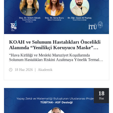
KOAH ve Solunum Hastalıkları Öncelikli
Alanında “Yenilikçi Koruyucu Maske”
Projesine TÜSEB Desteği
“Hava Kirliliği ve Mesleki Maruziyet Koşullarında
Solunum Hastalıkları Riskini Azaltmaya Yönelik Termal
Konfor Optimize Edilmiş Yenilikçi Koruyucu Maske
Sisteminin Geliştirilmesi” başlıklı proje, Türkiye Sağlık
18 Haz 2026
Akademik
Enstitüleri Başkanlığı (TÜSEB) tarafından yürütülen 2026-
B Grubu Proje Destek Programı kapsamında
desteklenmeye hak kazandı.
18
Haz