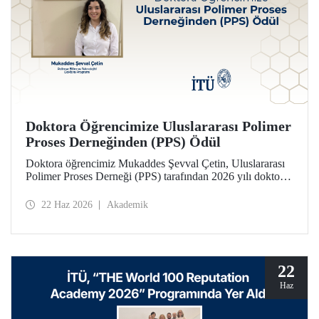
Doktora Öğrencimize Uluslararası Polimer
Proses Derneğinden (PPS) Ödül
Doktora öğrencimiz Mukaddes Şevval Çetin, Uluslararası
Polimer Proses Derneği (PPS) tarafından 2026 yılı doktora
Lisansüstü Seyahat Ödülü’ne layık görüldü. Öğrencimize
ödülü İtalya’da düzenlenecek PPS-41 konferansında
22 Haz 2026
Akademik
takdim edilecek.
22
Haz