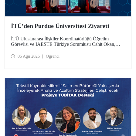
İTÜ’den Purdue Üniversitesi Ziyareti
İTÜ Uluslararası İlişkiler Koordinatörlüğü Öğretim
Görevlisi ve IAESTE Türkiye Sorumlusu Cahit Okan,
akademik ilişkileri ve iş birliğini geliştirmek amacıyla 20-27
Temmuz tarihlerinde ABD’de dünyanın önde gelen
06 Ağu 2026
Öğrenci
araştırma üniversitelerinden Purdue Üniversitesi başta
olmak üzere bir dizi ziyarette bulundu.