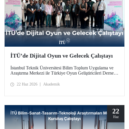
İTÜ’de Dijital Oyun ve Gelecek Çalıştayı
İstanbul Teknik Üniversitesi Bilim Toplum Uygulama ve
Araştırma Merkezi ile Türkiye Oyun Geliştiricileri Derneği
(TOGED) işbirliğinde düzenlenen “Dijital Oyun ve
Gelecek Çalıştayı”, 17 Haziran 2026 tarihinde İTÜ
22 Haz 2026
Akademik
Taşkışla Yerleşkesi’nde gerçekleştirildi.
22
Haz