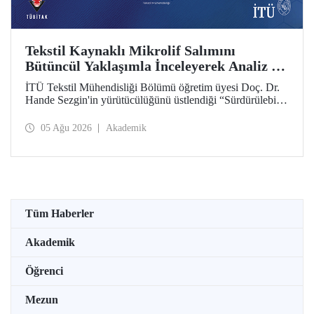
Tekstil Kaynaklı Mikrolif Salımını
Bütüncül Yaklaşımla İnceleyerek Analiz ve
Azaltım Stratejileri Geliştirecek Projeye
İTÜ Tekstil Mühendisliği Bölümü öğretim üyesi Doç. Dr.
TÜBİTAK Desteği
Hande Sezgin'in yürütücülüğünü üstlendiği “Sürdürülebilir
Pamuk ve Polyester Esaslı Tekstil Ürünlerinde Kullanım
Koşullarına Bağlı Mikrolif Salımı: Aşınma, UV Maruziyeti
05 Ağu 2026
Akademik
ve Yıkama Döngülerinin Bütünsel Analizi ve Azaltım
Stratejilerinin Geliştirilmesi” başlıklı proje, TÜBİTAK
2515 – COST Aksiyon Üyeleri Ar-Ge Destek Programı
kapsamında desteklenmeye hak kazandı.
Tüm Haberler
Akademik
Öğrenci
Mezun