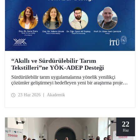
“Akıllı ve Sürdürülebilir Tarım
Tekstilleri”ne YÖK-ADEP Desteği
Sürdürülebilir tarım uygulamalarına yönelik yenilikçi
çözümler geliştirmeyi hedefleyen yeni bir araştırma projesi,
İTÜ’de hayata geçiriliyor. Tarımsal atıkların yüksek katma
değerli ürünlere dönüştürülmesini amaçlayan çalışma;
23 Haz 2026
Akademik
sürdürülebilirlik, döngüsel ekonomi ve ileri tekstil
teknolojilerini bir araya getirerek tarım sektörünün
geleceğine katkı sunmayı hedefliyor.
22
Haz