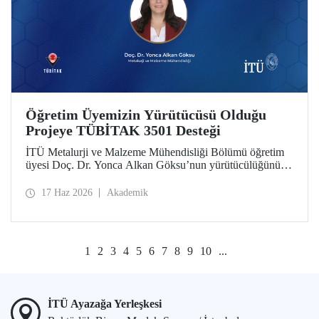
Öğretim Üyemizin Yürütücüsü Olduğu
Projeye TÜBİTAK 3501 Desteği
İTÜ Metalurji ve Malzeme Mühendisliği Bölümü öğretim
üyesi Doç. Dr. Yonca Alkan Göksu’nun yürütücülüğünü
yaptığı “Floresans Özellikli Zincir Uzatıcı Ajanlar ile PET
Geri Dönüşümü ve Geri Dönüştürülmüş PET İçeriğinin
17 Haz 2026
Akademik
Nicel Tayini” başlıklı proje, TÜBİTAK Bilim İnsanı
Destek Programları Başkanlığı (BİDEB) tarafından
yürütülen 3501 – Kariyer Geliştirme Programı kapsamında
desteklenmeye hak kazandı.
1
2
3
4
5
6
7
8
9
10
...
İTÜ Ayazağa Yerleşkesi