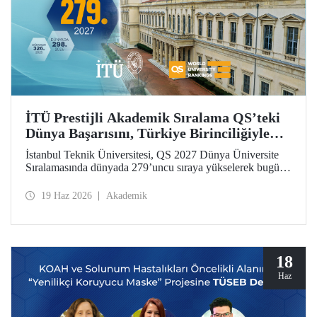
İTÜ Prestijli Akademik Sıralama QS’teki
Dünya Başarısını, Türkiye Birinciliğiyle
Taçlandırdı
İstanbul Teknik Üniversitesi, QS 2027 Dünya Üniversite
Sıralamasında dünyada 279’uncu sıraya yükselerek bugüne
kadarki en iyi derecesini elde etti. İTÜ, Türkiye’den
sıralamaya giren 25 üniversite arasında ilk sırada yer aldı.
19 Haz 2026
Akademik
18
Haz