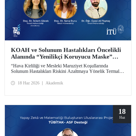
KOAH ve Solunum Hastalıkları Öncelikli
Alanında “Yenilikçi Koruyucu Maske”
Projesine TÜSEB Desteği
“Hava Kirliliği ve Mesleki Maruziyet Koşullarında
Solunum Hastalıkları Riskini Azaltmaya Yönelik Termal
Konfor Optimize Edilmiş Yenilikçi Koruyucu Maske
Sisteminin Geliştirilmesi” başlıklı proje, Türkiye Sağlık
18 Haz 2026
Akademik
Enstitüleri Başkanlığı (TÜSEB) tarafından yürütülen 2026-
B Grubu Proje Destek Programı kapsamında
desteklenmeye hak kazandı.
18
Haz