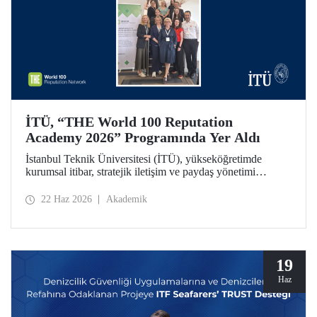
İTÜ, “THE World 100 Reputation
Academy 2026” Programında Yer Aldı
İstanbul Teknik Üniversitesi (İTÜ), yükseköğretimde
kurumsal itibar, stratejik iletişim ve paydaş yönetimi
alanlarında uluslararası ölçekte faaliyet gösteren THE
World 100 Reputation Network tarafından düzenlenen
22 Haz 2026
Akademik
THE World 100 Reputation Academy 2026 programında
Türkiye’den katılan tek üniversite olarak yer aldı.
19
Haz