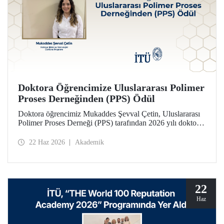
Doktora Öğrencimize Uluslararası Polimer
Proses Derneğinden (PPS) Ödül
Doktora öğrencimiz Mukaddes Şevval Çetin, Uluslararası
Polimer Proses Derneği (PPS) tarafından 2026 yılı doktora
Lisansüstü Seyahat Ödülü’ne layık görüldü. Öğrencimize
ödülü İtalya’da düzenlenecek PPS-41 konferansında
22 Haz 2026
Akademik
takdim edilecek.
22
Haz