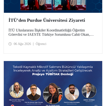
İTÜ’den Purdue Üniversitesi Ziyareti
İTÜ Uluslararası İlişkiler Koordinatörlüğü Öğretim
Görevlisi ve IAESTE Türkiye Sorumlusu Cahit Okan,
akademik ilişkileri ve iş birliğini geliştirmek amacıyla 20-27
Temmuz tarihlerinde ABD’de dünyanın önde gelen
06 Ağu 2026
Öğrenci
araştırma üniversitelerinden Purdue Üniversitesi başta
olmak üzere bir dizi ziyarette bulundu.