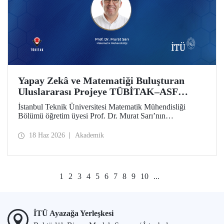
Yapay Zekâ ve Matematiği Buluşturan
Uluslararası Projeye TÜBİTAK–ASF
Desteği
İstanbul Teknik Üniversitesi Matematik Mühendisliği
Bölümü öğretim üyesi Prof. Dr. Murat Sarı’nın
yürütücülüğünde hazırlanan ve yapay zekâ ile ileri
matematiksel yöntemleri birleştiren uluslararası araştırma
18 Haz 2026
Akademik
projesi, 2025 yılı 2517 TÜBİTAK–Azerbaycan Bilim
Vakfı (ASF) İkili İş Birliği Destek Programı kapsamında
desteklenmeye hak kazandı
1
2
3
4
5
6
7
8
9
10
...
İTÜ Ayazağa Yerleşkesi