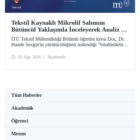
Tekstil Kaynaklı Mikrolif Salımını
Bütüncül Yaklaşımla İnceleyerek Analiz ve
Azaltım Stratejileri Geliştirecek Projeye
İTÜ Tekstil Mühendisliği Bölümü öğretim üyesi Doç. Dr.
TÜBİTAK Desteği
Hande Sezgin'in yürütücülüğünü üstlendiği “Sürdürülebilir
Pamuk ve Polyester Esaslı Tekstil Ürünlerinde Kullanım
Koşullarına Bağlı Mikrolif Salımı: Aşınma, UV Maruziyeti
05 Ağu 2026
Akademik
ve Yıkama Döngülerinin Bütünsel Analizi ve Azaltım
Stratejilerinin Geliştirilmesi” başlıklı proje, TÜBİTAK
2515 – COST Aksiyon Üyeleri Ar-Ge Destek Programı
kapsamında desteklenmeye hak kazandı.
Tüm Haberler
Akademik
Öğrenci
Mezun