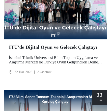
İTÜ’de Dijital Oyun ve Gelecek Çalıştayı
İstanbul Teknik Üniversitesi Bilim Toplum Uygulama ve
Araştırma Merkezi ile Türkiye Oyun Geliştiricileri Derneği
(TOGED) işbirliğinde düzenlenen “Dijital Oyun ve
Gelecek Çalıştayı”, 17 Haziran 2026 tarihinde İTÜ
22 Haz 2026
Akademik
Taşkışla Yerleşkesi’nde gerçekleştirildi.
22
Haz