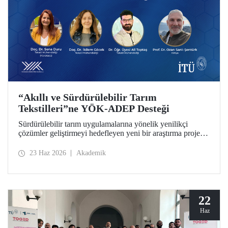
“Akıllı ve Sürdürülebilir Tarım
Tekstilleri”ne YÖK-ADEP Desteği
Sürdürülebilir tarım uygulamalarına yönelik yenilikçi
çözümler geliştirmeyi hedefleyen yeni bir araştırma projesi,
İTÜ’de hayata geçiriliyor. Tarımsal atıkların yüksek katma
değerli ürünlere dönüştürülmesini amaçlayan çalışma;
23 Haz 2026
Akademik
sürdürülebilirlik, döngüsel ekonomi ve ileri tekstil
teknolojilerini bir araya getirerek tarım sektörünün
geleceğine katkı sunmayı hedefliyor.
22
Haz