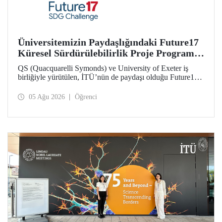
Üniversitemizin Paydaşlığındaki Future17
Küresel Sürdürülebilirlik Proje Programı,
Öğrencilerimizin Başvurularını Bekliyor
QS (Quacquarelli Symonds) ve University of Exeter iş
birliğiyle yürütülen, İTÜ’nün de paydaşı olduğu Future17
Küresel Sürdürülebilirlik Proje Programı için yeni dönem
öğrenci başvuruları açıldı. Başvurular için son gün 31
05 Ağu 2026
Öğrenci
Ağustos!