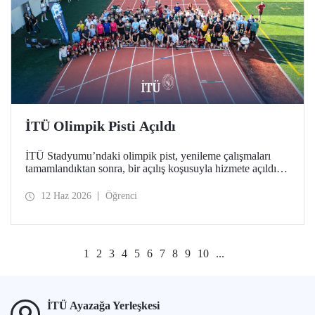
İTÜ Olimpik Pisti Açıldı
İTÜ Stadyumu’ndaki olimpik pist, yenileme çalışmaları
tamamlandıktan sonra, bir açılış koşusuyla hizmete açıldı.
Türkiye’deki üniversitelerde bulunan tek World Athletics
Class 2 sertifikalı atletizm tesisinin açılışında İTÜ ailesi bir
12 Haz 2026
Öğrenci
araya geldi.
1
2
3
4
5
6
7
8
9
10
...
İTÜ Ayazağa Yerleşkesi