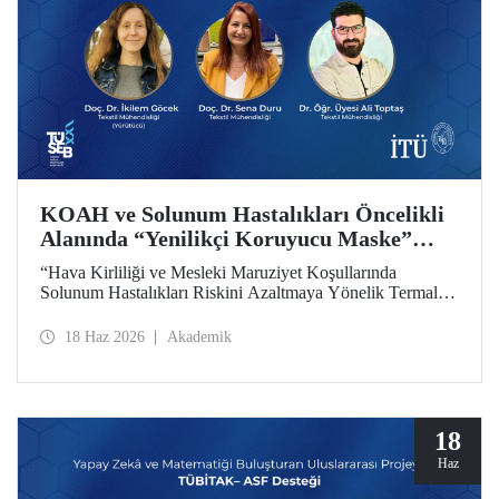
KOAH ve Solunum Hastalıkları Öncelikli
Alanında “Yenilikçi Koruyucu Maske”
Projesine TÜSEB Desteği
“Hava Kirliliği ve Mesleki Maruziyet Koşullarında
Solunum Hastalıkları Riskini Azaltmaya Yönelik Termal
Konfor Optimize Edilmiş Yenilikçi Koruyucu Maske
Sisteminin Geliştirilmesi” başlıklı proje, Türkiye Sağlık
18 Haz 2026
Akademik
Enstitüleri Başkanlığı (TÜSEB) tarafından yürütülen 2026-
B Grubu Proje Destek Programı kapsamında
desteklenmeye hak kazandı.
18
Haz