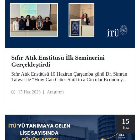
Sıfır Atık Enstitüsü İlk Seminerini
Gerçekleştirdi
Sıfır Atık Enstitüsü 10 Haziran Çarşamba günü Dr. Simran
Talwar ile “How Can Cities Shift to a Circular Economy? -
Şehirler Döngüsel Ekonomiye Nasıl Geçiş Yapabilir?”
başlıklı seminerini verdi.
15 Haz 2026
Araştırma
15
Haz