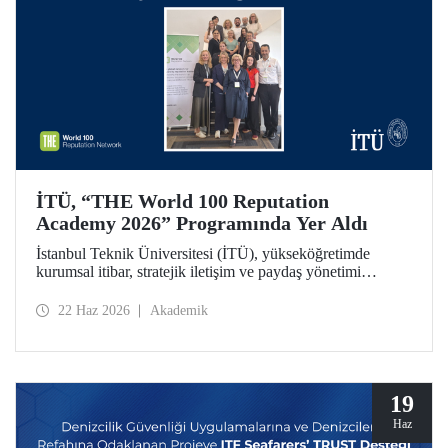
İTÜ, “THE World 100 Reputation
Academy 2026” Programında Yer Aldı
İstanbul Teknik Üniversitesi (İTÜ), yükseköğretimde
kurumsal itibar, stratejik iletişim ve paydaş yönetimi
alanlarında uluslararası ölçekte faaliyet gösteren THE
World 100 Reputation Network tarafından düzenlenen
22 Haz 2026
Akademik
THE World 100 Reputation Academy 2026 programında
Türkiye’den katılan tek üniversite olarak yer aldı.
19
Haz