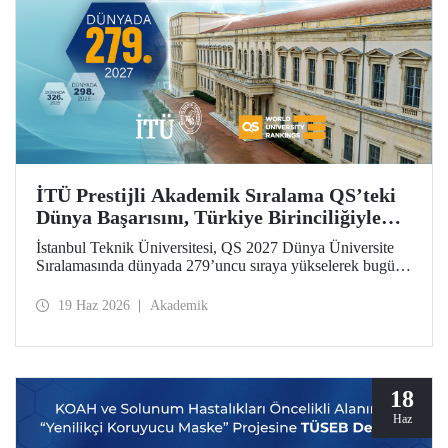
İTÜ Prestijli Akademik Sıralama QS’teki
Dünya Başarısını, Türkiye Birinciliğiyle
Taçlandırdı
İstanbul Teknik Üniversitesi, QS 2027 Dünya Üniversite
Sıralamasında dünyada 279’uncu sıraya yükselerek bugüne
kadarki en iyi derecesini elde etti. İTÜ, Türkiye’den
sıralamaya giren 25 üniversite arasında ilk sırada yer aldı.
19 Haz 2026
Akademik
18
Haz