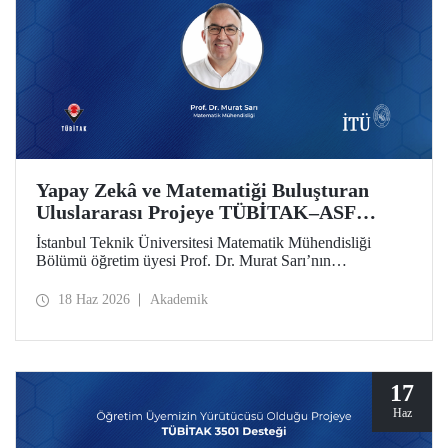
Yapay Zekâ ve Matematiği Buluşturan
Uluslararası Projeye TÜBİTAK–ASF
Desteği
İstanbul Teknik Üniversitesi Matematik Mühendisliği
Bölümü öğretim üyesi Prof. Dr. Murat Sarı’nın
yürütücülüğünde hazırlanan ve yapay zekâ ile ileri
matematiksel yöntemleri birleştiren uluslararası araştırma
18 Haz 2026
Akademik
projesi, 2025 yılı 2517 TÜBİTAK–Azerbaycan Bilim
Vakfı (ASF) İkili İş Birliği Destek Programı kapsamında
desteklenmeye hak kazandı
17
Haz