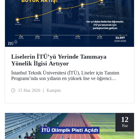
Liselerin İTÜ’yü Yerinde Tanımaya
Yönelik İlgisi Artıyor
İstanbul Teknik Üniversitesi (İTÜ), Liseler için Tanıtım
Programı’nda son yılların en yüksek lise ve öğrenci
sayısına ulaştı. 2025-2026 eğitim öğretim yılında 834
liseden 52.597 öğrenci İTÜ’yü yakından tanıdı.
15 Haz 2026
Kampüs
12
Haz