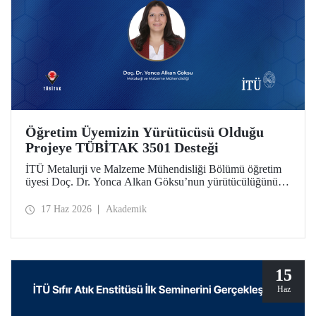
Öğretim Üyemizin Yürütücüsü Olduğu
Projeye TÜBİTAK 3501 Desteği
İTÜ Metalurji ve Malzeme Mühendisliği Bölümü öğretim
üyesi Doç. Dr. Yonca Alkan Göksu’nun yürütücülüğünü
yaptığı “Floresans Özellikli Zincir Uzatıcı Ajanlar ile PET
Geri Dönüşümü ve Geri Dönüştürülmüş PET İçeriğinin
17 Haz 2026
Akademik
Nicel Tayini” başlıklı proje, TÜBİTAK Bilim İnsanı
Destek Programları Başkanlığı (BİDEB) tarafından
yürütülen 3501 – Kariyer Geliştirme Programı kapsamında
desteklenmeye hak kazandı.
15
Haz