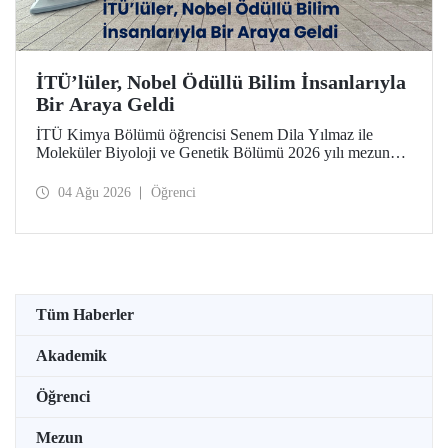
İTÜ’lüler, Nobel Ödüllü Bilim İnsanlarıyla
Bir Araya Geldi
İTÜ Kimya Bölümü öğrencisi Senem Dila Yılmaz ile
Moleküler Biyoloji ve Genetik Bölümü 2026 yılı mezunu
Elif Önel, TÜBİTAK 2224-C Yurt Dışı Bilimsel
Etkinliklere Katılım Desteği kapsamında 75’inci Lindau
04 Ağu 2026
Öğrenci
Nobel Ödüllü Bilim İnsanları Toplantısı’na katıldı.
Tüm Haberler
Akademik
Öğrenci
Mezun