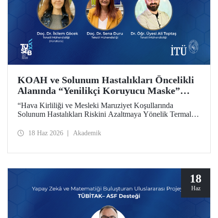
KOAH ve Solunum Hastalıkları Öncelikli
Alanında “Yenilikçi Koruyucu Maske”
Projesine TÜSEB Desteği
“Hava Kirliliği ve Mesleki Maruziyet Koşullarında
Solunum Hastalıkları Riskini Azaltmaya Yönelik Termal
Konfor Optimize Edilmiş Yenilikçi Koruyucu Maske
Sisteminin Geliştirilmesi” başlıklı proje, Türkiye Sağlık
18 Haz 2026
Akademik
Enstitüleri Başkanlığı (TÜSEB) tarafından yürütülen 2026-
B Grubu Proje Destek Programı kapsamında
desteklenmeye hak kazandı.
18
Haz