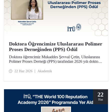
Doktora Öğrencimize Uluslararası Polimer
Proses Derneğinden (PPS) Ödül
Doktora öğrencimiz Mukaddes Şevval Çetin, Uluslararası
Polimer Proses Derneği (PPS) tarafından 2026 yılı doktora
Lisansüstü Seyahat Ödülü’ne layık görüldü. Öğrencimize
ödülü İtalya’da düzenlenecek PPS-41 konferansında
22 Haz 2026
Akademik
takdim edilecek.
22
Haz