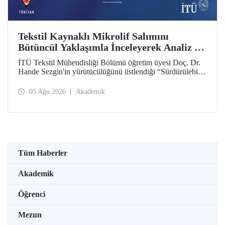
Tekstil Kaynaklı Mikrolif Salımını
Bütüncül Yaklaşımla İnceleyerek Analiz ve
Azaltım Stratejileri Geliştirecek Projeye
İTÜ Tekstil Mühendisliği Bölümü öğretim üyesi Doç. Dr.
TÜBİTAK Desteği
Hande Sezgin'in yürütücülüğünü üstlendiği “Sürdürülebilir
Pamuk ve Polyester Esaslı Tekstil Ürünlerinde Kullanım
Koşullarına Bağlı Mikrolif Salımı: Aşınma, UV Maruziyeti
05 Ağu 2026
Akademik
ve Yıkama Döngülerinin Bütünsel Analizi ve Azaltım
Stratejilerinin Geliştirilmesi” başlıklı proje, TÜBİTAK
2515 – COST Aksiyon Üyeleri Ar-Ge Destek Programı
kapsamında desteklenmeye hak kazandı.
Tüm Haberler
Akademik
Öğrenci
Mezun