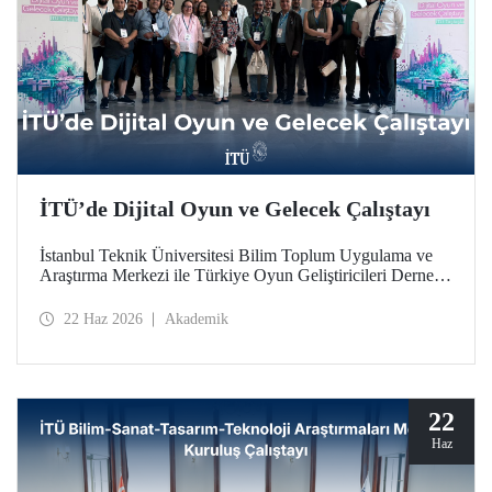
İTÜ’de Dijital Oyun ve Gelecek Çalıştayı
İstanbul Teknik Üniversitesi Bilim Toplum Uygulama ve
Araştırma Merkezi ile Türkiye Oyun Geliştiricileri Derneği
(TOGED) işbirliğinde düzenlenen “Dijital Oyun ve
Gelecek Çalıştayı”, 17 Haziran 2026 tarihinde İTÜ
22 Haz 2026
Akademik
Taşkışla Yerleşkesi’nde gerçekleştirildi.
22
Haz