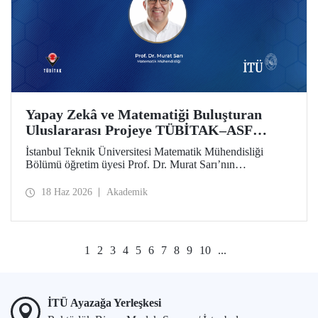
Yapay Zekâ ve Matematiği Buluşturan
Uluslararası Projeye TÜBİTAK–ASF
Desteği
İstanbul Teknik Üniversitesi Matematik Mühendisliği
Bölümü öğretim üyesi Prof. Dr. Murat Sarı’nın
yürütücülüğünde hazırlanan ve yapay zekâ ile ileri
matematiksel yöntemleri birleştiren uluslararası araştırma
18 Haz 2026
Akademik
projesi, 2025 yılı 2517 TÜBİTAK–Azerbaycan Bilim
Vakfı (ASF) İkili İş Birliği Destek Programı kapsamında
desteklenmeye hak kazandı
1
2
3
4
5
6
7
8
9
10
...
İTÜ Ayazağa Yerleşkesi