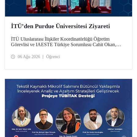
İTÜ’den Purdue Üniversitesi Ziyareti
İTÜ Uluslararası İlişkiler Koordinatörlüğü Öğretim
Görevlisi ve IAESTE Türkiye Sorumlusu Cahit Okan,
akademik ilişkileri ve iş birliğini geliştirmek amacıyla 20-27
Temmuz tarihlerinde ABD’de dünyanın önde gelen
06 Ağu 2026
Öğrenci
araştırma üniversitelerinden Purdue Üniversitesi başta
olmak üzere bir dizi ziyarette bulundu.