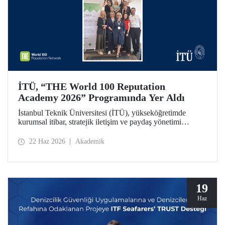
İTÜ, “THE World 100 Reputation
Academy 2026” Programında Yer Aldı
İstanbul Teknik Üniversitesi (İTÜ), yükseköğretimde
kurumsal itibar, stratejik iletişim ve paydaş yönetimi
alanlarında uluslararası ölçekte faaliyet gösteren THE
World 100 Reputation Network tarafından düzenlenen
22 Haz 2026
Akademik
THE World 100 Reputation Academy 2026 programında
Türkiye’den katılan tek üniversite olarak yer aldı.
19
Haz