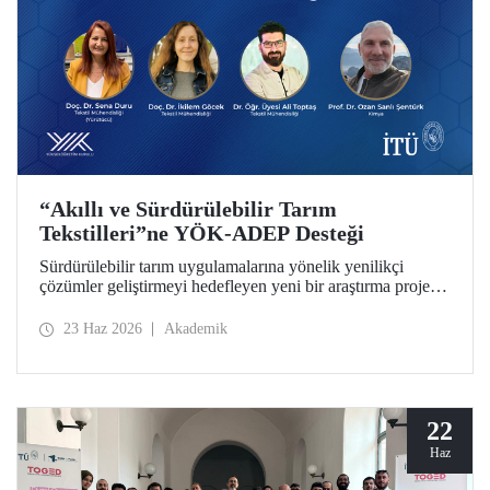
“Akıllı ve Sürdürülebilir Tarım
Tekstilleri”ne YÖK-ADEP Desteği
Sürdürülebilir tarım uygulamalarına yönelik yenilikçi
çözümler geliştirmeyi hedefleyen yeni bir araştırma projesi,
İTÜ’de hayata geçiriliyor. Tarımsal atıkların yüksek katma
değerli ürünlere dönüştürülmesini amaçlayan çalışma;
23 Haz 2026
Akademik
sürdürülebilirlik, döngüsel ekonomi ve ileri tekstil
teknolojilerini bir araya getirerek tarım sektörünün
geleceğine katkı sunmayı hedefliyor.
22
Haz