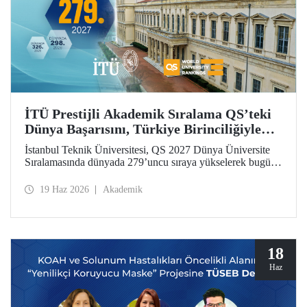
İTÜ Prestijli Akademik Sıralama QS’teki
Dünya Başarısını, Türkiye Birinciliğiyle
Taçlandırdı
İstanbul Teknik Üniversitesi, QS 2027 Dünya Üniversite
Sıralamasında dünyada 279’uncu sıraya yükselerek bugüne
kadarki en iyi derecesini elde etti. İTÜ, Türkiye’den
sıralamaya giren 25 üniversite arasında ilk sırada yer aldı.
19 Haz 2026
Akademik
18
Haz