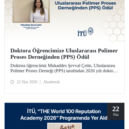
Doktora Öğrencimize Uluslararası Polimer
Proses Derneğinden (PPS) Ödül
Doktora öğrencimiz Mukaddes Şevval Çetin, Uluslararası
Polimer Proses Derneği (PPS) tarafından 2026 yılı doktora
Lisansüstü Seyahat Ödülü’ne layık görüldü. Öğrencimize
ödülü İtalya’da düzenlenecek PPS-41 konferansında
22 Haz 2026
Akademik
takdim edilecek.
22
Haz