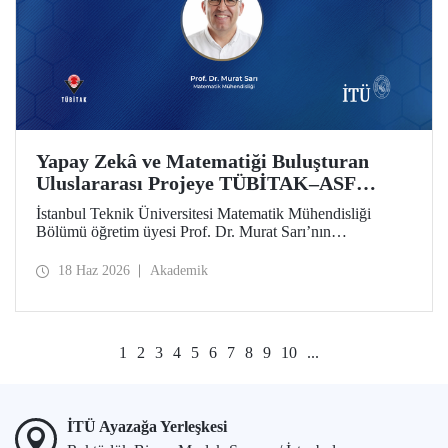
Yapay Zekâ ve Matematiği Buluşturan
Uluslararası Projeye TÜBİTAK–ASF
Desteği
İstanbul Teknik Üniversitesi Matematik Mühendisliği
Bölümü öğretim üyesi Prof. Dr. Murat Sarı’nın
yürütücülüğünde hazırlanan ve yapay zekâ ile ileri
matematiksel yöntemleri birleştiren uluslararası araştırma
18 Haz 2026
Akademik
projesi, 2025 yılı 2517 TÜBİTAK–Azerbaycan Bilim
Vakfı (ASF) İkili İş Birliği Destek Programı kapsamında
desteklenmeye hak kazandı
1
2
3
4
5
6
7
8
9
10
...
İTÜ Ayazağa Yerleşkesi