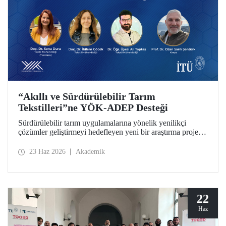
“Akıllı ve Sürdürülebilir Tarım
Tekstilleri”ne YÖK-ADEP Desteği
Sürdürülebilir tarım uygulamalarına yönelik yenilikçi
çözümler geliştirmeyi hedefleyen yeni bir araştırma projesi,
İTÜ’de hayata geçiriliyor. Tarımsal atıkların yüksek katma
değerli ürünlere dönüştürülmesini amaçlayan çalışma;
23 Haz 2026
Akademik
sürdürülebilirlik, döngüsel ekonomi ve ileri tekstil
teknolojilerini bir araya getirerek tarım sektörünün
geleceğine katkı sunmayı hedefliyor.
22
Haz