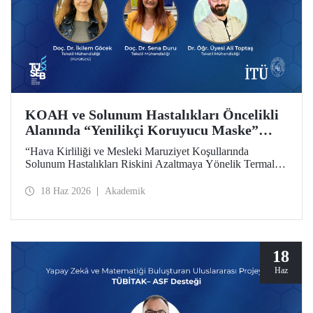
KOAH ve Solunum Hastalıkları Öncelikli
Alanında “Yenilikçi Koruyucu Maske”
Projesine TÜSEB Desteği
“Hava Kirliliği ve Mesleki Maruziyet Koşullarında
Solunum Hastalıkları Riskini Azaltmaya Yönelik Termal
Konfor Optimize Edilmiş Yenilikçi Koruyucu Maske
Sisteminin Geliştirilmesi” başlıklı proje, Türkiye Sağlık
18 Haz 2026
Akademik
Enstitüleri Başkanlığı (TÜSEB) tarafından yürütülen 2026-
B Grubu Proje Destek Programı kapsamında
desteklenmeye hak kazandı.
18
Haz