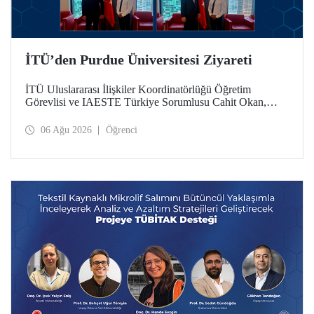
İTÜ’den Purdue Üniversitesi Ziyareti
İTÜ Uluslararası İlişkiler Koordinatörlüğü Öğretim
Görevlisi ve IAESTE Türkiye Sorumlusu Cahit Okan,
akademik ilişkileri ve iş birliğini geliştirmek amacıyla 20-27
Temmuz tarihlerinde ABD’de dünyanın önde gelen
06 Ağu 2026
Öğrenci
araştırma üniversitelerinden Purdue Üniversitesi başta
olmak üzere bir dizi ziyarette bulundu.