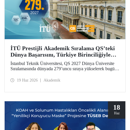
İTÜ Prestijli Akademik Sıralama QS’teki
Dünya Başarısını, Türkiye Birinciliğiyle
Taçlandırdı
İstanbul Teknik Üniversitesi, QS 2027 Dünya Üniversite
Sıralamasında dünyada 279’uncu sıraya yükselerek bugüne
kadarki en iyi derecesini elde etti. İTÜ, Türkiye’den
sıralamaya giren 25 üniversite arasında ilk sırada yer aldı.
19 Haz 2026
Akademik
18
Haz