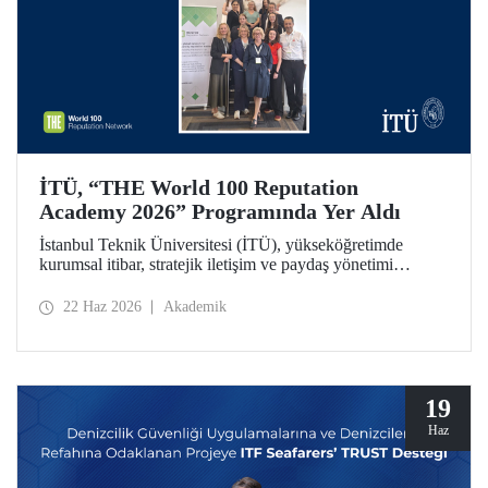
İTÜ, “THE World 100 Reputation
Academy 2026” Programında Yer Aldı
İstanbul Teknik Üniversitesi (İTÜ), yükseköğretimde
kurumsal itibar, stratejik iletişim ve paydaş yönetimi
alanlarında uluslararası ölçekte faaliyet gösteren THE
World 100 Reputation Network tarafından düzenlenen
22 Haz 2026
Akademik
THE World 100 Reputation Academy 2026 programında
Türkiye’den katılan tek üniversite olarak yer aldı.
19
Haz