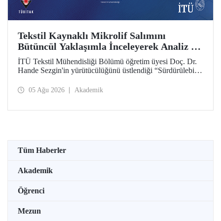
Tekstil Kaynaklı Mikrolif Salımını
Bütüncül Yaklaşımla İnceleyerek Analiz ve
Azaltım Stratejileri Geliştirecek Projeye
İTÜ Tekstil Mühendisliği Bölümü öğretim üyesi Doç. Dr.
TÜBİTAK Desteği
Hande Sezgin'in yürütücülüğünü üstlendiği “Sürdürülebilir
Pamuk ve Polyester Esaslı Tekstil Ürünlerinde Kullanım
Koşullarına Bağlı Mikrolif Salımı: Aşınma, UV Maruziyeti
05 Ağu 2026
Akademik
ve Yıkama Döngülerinin Bütünsel Analizi ve Azaltım
Stratejilerinin Geliştirilmesi” başlıklı proje, TÜBİTAK
2515 – COST Aksiyon Üyeleri Ar-Ge Destek Programı
kapsamında desteklenmeye hak kazandı.
Tüm Haberler
Akademik
Öğrenci
Mezun