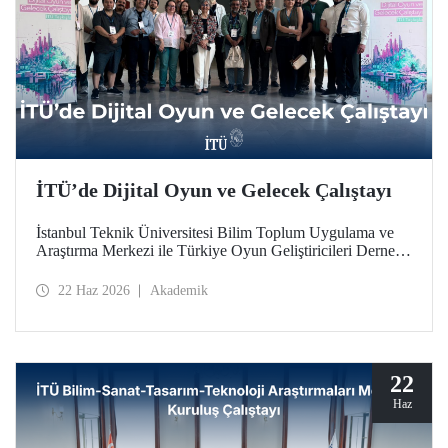
İTÜ’de Dijital Oyun ve Gelecek Çalıştayı
İstanbul Teknik Üniversitesi Bilim Toplum Uygulama ve
Araştırma Merkezi ile Türkiye Oyun Geliştiricileri Derneği
(TOGED) işbirliğinde düzenlenen “Dijital Oyun ve
Gelecek Çalıştayı”, 17 Haziran 2026 tarihinde İTÜ
22 Haz 2026
Akademik
Taşkışla Yerleşkesi’nde gerçekleştirildi.
22
Haz