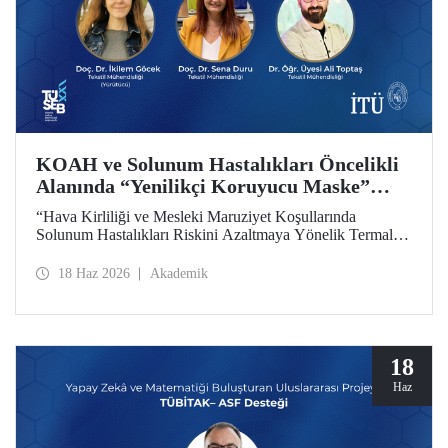
KOAH ve Solunum Hastalıkları Öncelikli
Alanında “Yenilikçi Koruyucu Maske”
Projesine TÜSEB Desteği
“Hava Kirliliği ve Mesleki Maruziyet Koşullarında
Solunum Hastalıkları Riskini Azaltmaya Yönelik Termal
Konfor Optimize Edilmiş Yenilikçi Koruyucu Maske
Sisteminin Geliştirilmesi” başlıklı proje, Türkiye Sağlık
18 Haz 2026
Akademik
Enstitüleri Başkanlığı (TÜSEB) tarafından yürütülen 2026-
B Grubu Proje Destek Programı kapsamında
desteklenmeye hak kazandı.
18
Haz