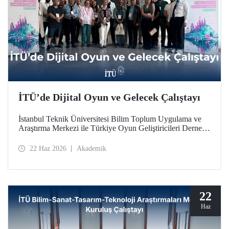
İTÜ’de Dijital Oyun ve Gelecek Çalıştayı
İstanbul Teknik Üniversitesi Bilim Toplum Uygulama ve
Araştırma Merkezi ile Türkiye Oyun Geliştiricileri Derneği
(TOGED) işbirliğinde düzenlenen “Dijital Oyun ve
Gelecek Çalıştayı”, 17 Haziran 2026 tarihinde İTÜ
22 Haz 2026
Akademik
Taşkışla Yerleşkesi’nde gerçekleştirildi.
22
Haz