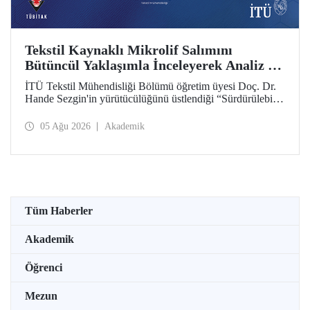
Tekstil Kaynaklı Mikrolif Salımını
Bütüncül Yaklaşımla İnceleyerek Analiz ve
Azaltım Stratejileri Geliştirecek Projeye
İTÜ Tekstil Mühendisliği Bölümü öğretim üyesi Doç. Dr.
TÜBİTAK Desteği
Hande Sezgin'in yürütücülüğünü üstlendiği “Sürdürülebilir
Pamuk ve Polyester Esaslı Tekstil Ürünlerinde Kullanım
Koşullarına Bağlı Mikrolif Salımı: Aşınma, UV Maruziyeti
05 Ağu 2026
Akademik
ve Yıkama Döngülerinin Bütünsel Analizi ve Azaltım
Stratejilerinin Geliştirilmesi” başlıklı proje, TÜBİTAK
2515 – COST Aksiyon Üyeleri Ar-Ge Destek Programı
kapsamında desteklenmeye hak kazandı.
Tüm Haberler
Akademik
Öğrenci
Mezun