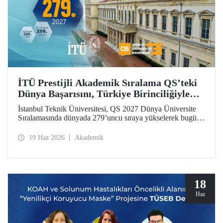
İTÜ Prestijli Akademik Sıralama QS’teki
Dünya Başarısını, Türkiye Birinciliğiyle
Taçlandırdı
İstanbul Teknik Üniversitesi, QS 2027 Dünya Üniversite
Sıralamasında dünyada 279’uncu sıraya yükselerek bugüne
kadarki en iyi derecesini elde etti. İTÜ, Türkiye’den
sıralamaya giren 25 üniversite arasında ilk sırada yer aldı.
19 Haz 2026
Akademik
18
Haz