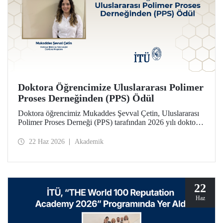
Doktora Öğrencimize Uluslararası Polimer
Proses Derneğinden (PPS) Ödül
Doktora öğrencimiz Mukaddes Şevval Çetin, Uluslararası
Polimer Proses Derneği (PPS) tarafından 2026 yılı doktora
Lisansüstü Seyahat Ödülü’ne layık görüldü. Öğrencimize
ödülü İtalya’da düzenlenecek PPS-41 konferansında
22 Haz 2026
Akademik
takdim edilecek.
22
Haz