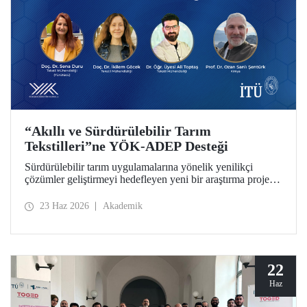
“Akıllı ve Sürdürülebilir Tarım
Tekstilleri”ne YÖK-ADEP Desteği
Sürdürülebilir tarım uygulamalarına yönelik yenilikçi
çözümler geliştirmeyi hedefleyen yeni bir araştırma projesi,
İTÜ’de hayata geçiriliyor. Tarımsal atıkların yüksek katma
değerli ürünlere dönüştürülmesini amaçlayan çalışma;
23 Haz 2026
Akademik
sürdürülebilirlik, döngüsel ekonomi ve ileri tekstil
teknolojilerini bir araya getirerek tarım sektörünün
geleceğine katkı sunmayı hedefliyor.
22
Haz