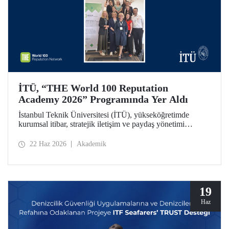
İTÜ, “THE World 100 Reputation
Academy 2026” Programında Yer Aldı
İstanbul Teknik Üniversitesi (İTÜ), yükseköğretimde
kurumsal itibar, stratejik iletişim ve paydaş yönetimi
alanlarında uluslararası ölçekte faaliyet gösteren THE
World 100 Reputation Network tarafından düzenlenen
22 Haz 2026
Akademik
THE World 100 Reputation Academy 2026 programında
Türkiye’den katılan tek üniversite olarak yer aldı.
19
Haz