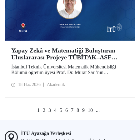
Yapay Zekâ ve Matematiği Buluşturan
Uluslararası Projeye TÜBİTAK–ASF
Desteği
İstanbul Teknik Üniversitesi Matematik Mühendisliği
Bölümü öğretim üyesi Prof. Dr. Murat Sarı’nın
yürütücülüğünde hazırlanan ve yapay zekâ ile ileri
matematiksel yöntemleri birleştiren uluslararası araştırma
18 Haz 2026
Akademik
projesi, 2025 yılı 2517 TÜBİTAK–Azerbaycan Bilim
Vakfı (ASF) İkili İş Birliği Destek Programı kapsamında
desteklenmeye hak kazandı
1
2
3
4
5
6
7
8
9
10
...
İTÜ Ayazağa Yerleşkesi