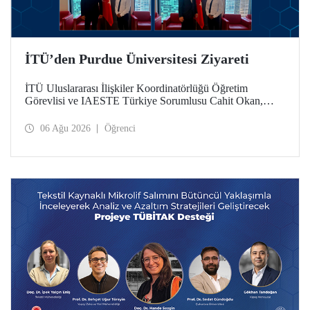
İTÜ’den Purdue Üniversitesi Ziyareti
İTÜ Uluslararası İlişkiler Koordinatörlüğü Öğretim
Görevlisi ve IAESTE Türkiye Sorumlusu Cahit Okan,
akademik ilişkileri ve iş birliğini geliştirmek amacıyla 20-27
Temmuz tarihlerinde ABD’de dünyanın önde gelen
06 Ağu 2026
Öğrenci
araştırma üniversitelerinden Purdue Üniversitesi başta
olmak üzere bir dizi ziyarette bulundu.