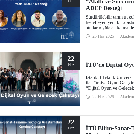
“Akıllı ve Sürdürü
Haz
ADEP Desteği
Sürdürülebilir tarım uygu
hedefleyen yeni bir araştı
atıkların yüksek katma de
sürdürülebilirlik, döngüsel
23 Haz 2026
Akadem
getirerek tarım sektörünü
22
İTÜ’de Dijital Oyu
Haz
İstanbul Teknik Ünivers
ile Türkiye Oyun Gelişti
“Dijital Oyun ve Gelecek
Yerleşkesi’nde gerçekleşti
22 Haz 2026
Akadem
22
İTÜ Bilim-Sanat-T
Haz