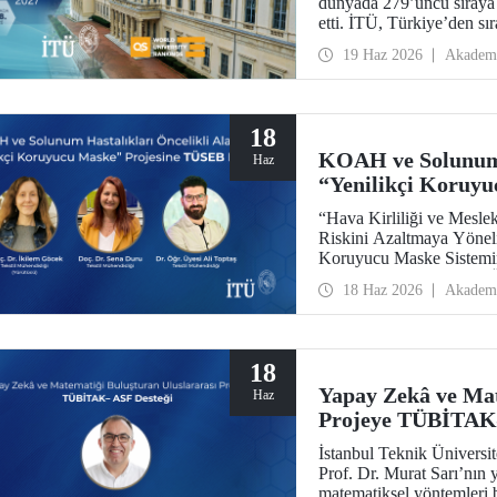
dünyada 279’uncu sıraya 
etti. İTÜ, Türkiye’den sır
aldı.
19 Haz 2026
Akadem
18
KOAH ve Solunum 
Haz
“Yenilikçi Koruyu
“Hava Kirliliği ve Mesle
Riskini Azaltmaya Yönel
Koruyucu Maske Sisteminin
Enstitüleri Başkanlığı (
18 Haz 2026
Akadem
Destek Programı kapsamı
18
Yapay Zekâ ve Mat
Haz
Projeye TÜBİTAK
İstanbul Teknik Üniversi
Prof. Dr. Murat Sarı’nın 
matematiksel yöntemleri bi