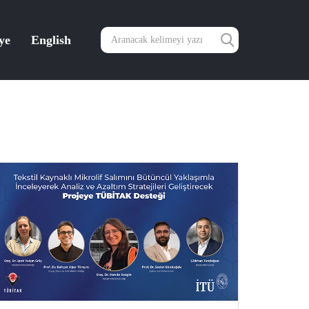
ye
English