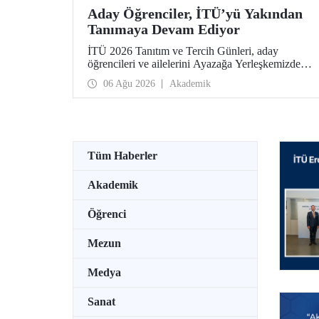
Aday Öğrenciler, İTÜ’yü Yakından
Tanımaya Devam Ediyor
İTÜ 2026 Tanıtım ve Tercih Günleri, aday
öğrencileri ve ailelerini Ayazağa Yerleşkemizde
ağırlamaya devam ediyor. Tanıtım ve Tercih
06 Ağu 2026
Akademik
Günleri 7 Ağustos’ta tamamlanacak, ilgili fakülte
ve birimler adaylara bilgi vermeye devam edecek.
Tüm Haberler
Akademik
Öğrenci
Mezun
Medya
Sanat