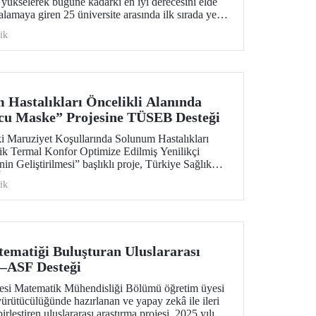
yükselerek bugüne kadarki en iyi derecesini elde
alamaya giren 25 üniversite arasında ilk sırada yer
ik
Hastalıkları Öncelikli Alanında
cu Maske” Projesine TÜSEB Desteği
ki Maruziyet Koşullarında Solunum Hastalıkları
ik Termal Konfor Optimize Edilmiş Yenilikçi
 Geliştirilmesi” başlıklı proje, Türkiye Sağlık
TÜSEB) tarafından yürütülen 2026-B Grubu Proje
ik
nda desteklenmeye hak kazandı.
ematiği Buluşturan Uluslararası
–ASF Desteği
tesi Matematik Mühendisliği Bölümü öğretim üyesi
yürütücülüğünde hazırlanan ve yapay zekâ ile ileri
rleştiren uluslararası araştırma projesi, 2025 yılı