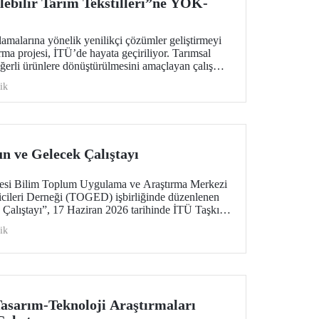
lebilir Tarım Tekstilleri”ne YÖK-
lamalarına yönelik yenilikçi çözümler geliştirmeyi
rma projesi, İTÜ’de hayata geçiriliyor. Tarımsal
ğerli ürünlere dönüştürülmesini amaçlayan çalışma;
 ekonomi ve ileri tekstil teknolojilerini bir araya
ik
n geleceğine katkı sunmayı hedefliyor.
n ve Gelecek Çalıştayı
itesi Bilim Toplum Uygulama ve Araştırma Merkezi
ricileri Derneği (TOGED) işbirliğinde düzenlenen
 Çalıştayı”, 17 Haziran 2026 tarihinde İTÜ Taşkışla
rildi.
ik
asarım-Teknoloji Araştırmaları