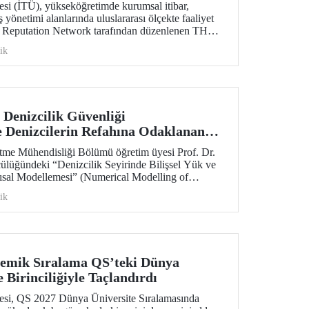
esi (İTÜ), yükseköğretimde kurumsal itibar,
ş yönetimi alanlarında uluslararası ölçekte faaliyet
 Reputation Network tarafından düzenlenen THE
ademy 2026 programında Türkiye’den katılan tek
ik
Denizcilik Güvenliği
 Denizcilerin Refahına Odaklanan
farers’ TRUST Desteği
tme Mühendisliği Bölümü öğretim üyesi Prof. Dr.
ülüğündeki “Denizcilik Seyirinde Bilişsel Yük ve
ısal Modellemesi” (Numerical Modelling of
ion States in Maritime Navigation) başlıklı proje,
ik
teği kazandı. Proje, İTÜ Denizcilik Bilişsel
tuvarı tarafından gerçekleştirilecek.
demik Sıralama QS’teki Dünya
 Birinciliğiyle Taçlandırdı
tesi, QS 2027 Dünya Üniversite Sıralamasında