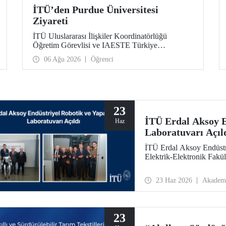
İTÜ’den Purdue Üniversitesi
Ziyareti
İTÜ Uluslararası İlişkiler Koordinatörlüğü
Öğretim Görevlisi ve IAESTE Türkiye
Sorumlusu Cahit Okan, akademik ilişkileri ve iş
06 Ağu 2026
Öğrenci
birliğini geliştirmek amacıyla 20-27 Temmuz
tarihlerinde ABD’de dünyanın önde gelen
araştırma üniversitelerinden Purdue Üniversitesi
başta olmak üzere bir dizi ziyarette bulundu.
23
İTÜ Erdal Aksoy E
Haz
Laboratuvarı Açıl
İTÜ Erdal Aksoy Endüstr
Elektrik-Elektronik Fakül
23 Haz 2026
Akadem
23