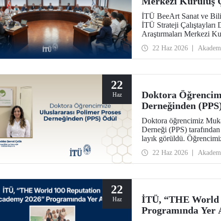
Merkezi Kuruluş Ç
İTÜ BeeArt Sanat ve Bili
İTÜ Strateji Çalıştayları
Araştırmaları Merkezi Kur
22 Haz 2026
Akadem
22
Doktora Öğrencimi
Haz
Derneğinden (PPS
Doktora öğrencimiz Mukad
Derneği (PPS) tarafından
layık görüldü. Öğrencimi
konferansında takdim edi
22 Haz 2026
Akadem
22
İTÜ, “THE World 
Haz
Programında Yer 