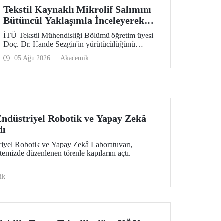
Tekstil Kaynaklı Mikrolif Salımını
Bütüncül Yaklaşımla İnceleyerek
Analiz ve Azaltım Stratejileri
İTÜ Tekstil Mühendisliği Bölümü öğretim üyesi
Geliştirecek Projeye TÜBİTAK
Doç. Dr. Hande Sezgin'in yürütücülüğünü
Desteği
üstlendiği “Sürdürülebilir Pamuk ve Polyester
05 Ağu 2026
Akademik
Esaslı Tekstil Ürünlerinde Kullanım Koşullarına
Bağlı Mikrolif Salımı: Aşınma, UV Maruziyeti ve
Yıkama Döngülerinin Bütünsel Analizi ve
Azaltım Stratejilerinin Geliştirilmesi” başlıklı
proje, TÜBİTAK 2515 – COST Aksiyon Üyeleri
Ar-Ge Destek Programı kapsamında
desteklenmeye hak kazandı.
ndüstriyel Robotik ve Yapay Zekâ
dı
iyel Robotik ve Yapay Zekâ Laboratuvarı,
temizde düzenlenen törenle kapılarını açtı.
ik