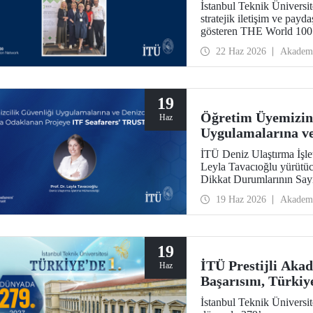
İstanbul Teknik Üniversit
stratejik iletişim ve payda
gösteren THE World 100
World 100 Reputation Ac
22 Haz 2026
Akadem
üniversite olarak yer aldı.
19
Öğretim Üyemizin 
Haz
Uygulamalarına ve
Projesine ITF Sea
İTÜ Deniz Ulaştırma İşle
Leyla Tavacıoğlu yürütüc
Dikkat Durumlarının Say
Cognitive Load and Attent
19 Haz 2026
Akadem
ITF Seafarers’ TRUST des
Ergonomi Araştırma Labora
19
İTÜ Prestijli Aka
Haz
Başarısını, Türkiye
İstanbul Teknik Üniversi