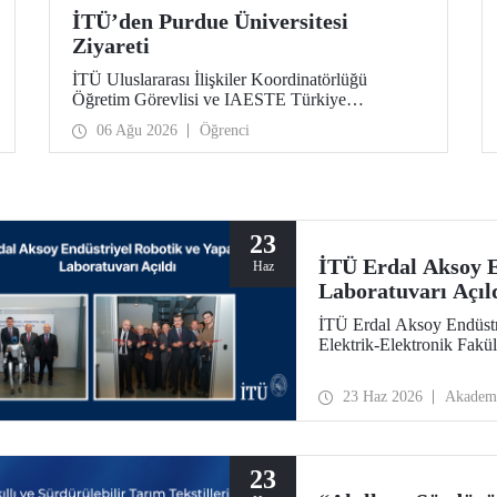
İTÜ’den Purdue Üniversitesi
Ziyareti
İTÜ Uluslararası İlişkiler Koordinatörlüğü
Öğretim Görevlisi ve IAESTE Türkiye
Sorumlusu Cahit Okan, akademik ilişkileri ve iş
06 Ağu 2026
Öğrenci
birliğini geliştirmek amacıyla 20-27 Temmuz
tarihlerinde ABD’de dünyanın önde gelen
araştırma üniversitelerinden Purdue Üniversitesi
başta olmak üzere bir dizi ziyarette bulundu.
23
İTÜ Erdal Aksoy E
Haz
Laboratuvarı Açıl
İTÜ Erdal Aksoy Endüstr
Elektrik-Elektronik Fakül
23 Haz 2026
Akadem
23