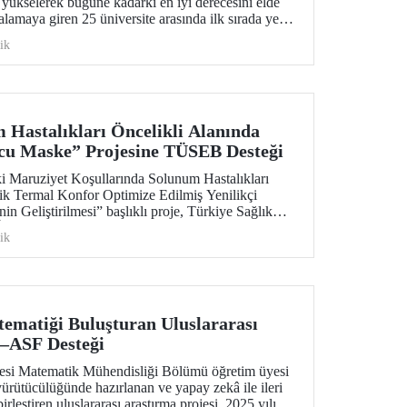
yükselerek bugüne kadarki en iyi derecesini elde
alamaya giren 25 üniversite arasında ilk sırada yer
ik
Hastalıkları Öncelikli Alanında
cu Maske” Projesine TÜSEB Desteği
ki Maruziyet Koşullarında Solunum Hastalıkları
ik Termal Konfor Optimize Edilmiş Yenilikçi
 Geliştirilmesi” başlıklı proje, Türkiye Sağlık
TÜSEB) tarafından yürütülen 2026-B Grubu Proje
ik
nda desteklenmeye hak kazandı.
ematiği Buluşturan Uluslararası
–ASF Desteği
tesi Matematik Mühendisliği Bölümü öğretim üyesi
yürütücülüğünde hazırlanan ve yapay zekâ ile ileri
rleştiren uluslararası araştırma projesi, 2025 yılı