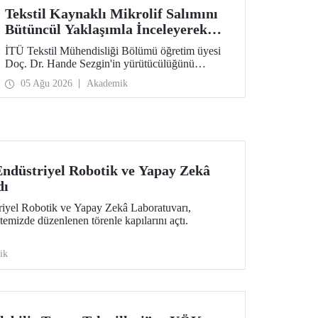
Tekstil Kaynaklı Mikrolif Salımını
Bütüncül Yaklaşımla İnceleyerek
Analiz ve Azaltım Stratejileri
İTÜ Tekstil Mühendisliği Bölümü öğretim üyesi
Geliştirecek Projeye TÜBİTAK
Doç. Dr. Hande Sezgin'in yürütücülüğünü
Desteği
üstlendiği “Sürdürülebilir Pamuk ve Polyester
05 Ağu 2026
Akademik
Esaslı Tekstil Ürünlerinde Kullanım Koşullarına
Bağlı Mikrolif Salımı: Aşınma, UV Maruziyeti ve
Yıkama Döngülerinin Bütünsel Analizi ve
Azaltım Stratejilerinin Geliştirilmesi” başlıklı
proje, TÜBİTAK 2515 – COST Aksiyon Üyeleri
Ar-Ge Destek Programı kapsamında
desteklenmeye hak kazandı.
ndüstriyel Robotik ve Yapay Zekâ
dı
iyel Robotik ve Yapay Zekâ Laboratuvarı,
temizde düzenlenen törenle kapılarını açtı.
ik