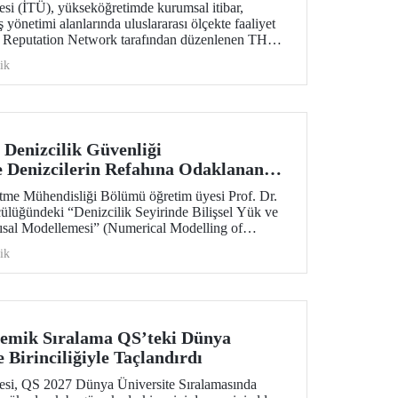
esi (İTÜ), yükseköğretimde kurumsal itibar,
ş yönetimi alanlarında uluslararası ölçekte faaliyet
 Reputation Network tarafından düzenlenen THE
ademy 2026 programında Türkiye’den katılan tek
ik
Denizcilik Güvenliği
 Denizcilerin Refahına Odaklanan
farers’ TRUST Desteği
tme Mühendisliği Bölümü öğretim üyesi Prof. Dr.
ülüğündeki “Denizcilik Seyirinde Bilişsel Yük ve
ısal Modellemesi” (Numerical Modelling of
ion States in Maritime Navigation) başlıklı proje,
ik
teği kazandı. Proje, İTÜ Denizcilik Bilişsel
tuvarı tarafından gerçekleştirilecek.
demik Sıralama QS’teki Dünya
 Birinciliğiyle Taçlandırdı
tesi, QS 2027 Dünya Üniversite Sıralamasında