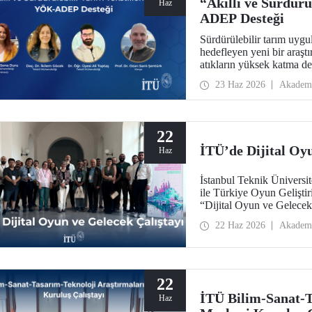
“Akıllı ve Sürdürü
Haz
ADEP Desteği
Sürdürülebilir tarım uygu
hedefleyen yeni bir araştı
atıkların yüksek katma de
sürdürülebilirlik, döngüsel
23 Haz 2026
Akadem
getirerek tarım sektörünü
22
İTÜ’de Dijital Oyu
Haz
İstanbul Teknik Ünivers
ile Türkiye Oyun Gelişti
“Dijital Oyun ve Gelecek
Yerleşkesi’nde gerçekleşti
22 Haz 2026
Akadem
22
İTÜ Bilim-Sanat-T
Haz