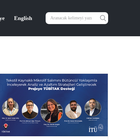
ye
English