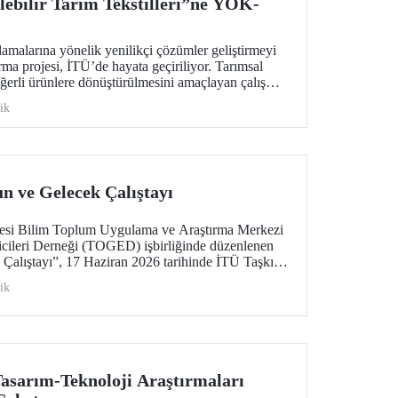
lebilir Tarım Tekstilleri”ne YÖK-
lamalarına yönelik yenilikçi çözümler geliştirmeyi
rma projesi, İTÜ’de hayata geçiriliyor. Tarımsal
ğerli ürünlere dönüştürülmesini amaçlayan çalışma;
 ekonomi ve ileri tekstil teknolojilerini bir araya
ik
n geleceğine katkı sunmayı hedefliyor.
n ve Gelecek Çalıştayı
itesi Bilim Toplum Uygulama ve Araştırma Merkezi
ricileri Derneği (TOGED) işbirliğinde düzenlenen
 Çalıştayı”, 17 Haziran 2026 tarihinde İTÜ Taşkışla
rildi.
ik
asarım-Teknoloji Araştırmaları