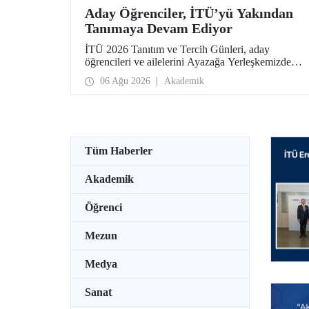
Aday Öğrenciler, İTÜ’yü Yakından
Tanımaya Devam Ediyor
İTÜ 2026 Tanıtım ve Tercih Günleri, aday
öğrencileri ve ailelerini Ayazağa Yerleşkemizde
ağırlamaya devam ediyor. Tanıtım ve Tercih
06 Ağu 2026
Akademik
Günleri 7 Ağustos’ta tamamlanacak, ilgili fakülte
ve birimler adaylara bilgi vermeye devam edecek.
Tüm Haberler
Akademik
Öğrenci
Mezun
Medya
Sanat