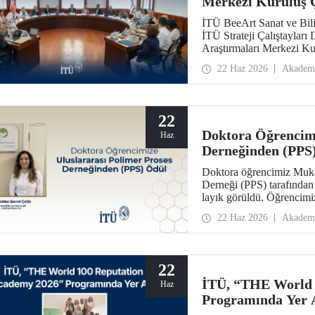
Merkezi Kuruluş Ç
İTÜ BeeArt Sanat ve Bili
İTÜ Strateji Çalıştayları
Araştırmaları Merkezi Kur
22 Haz 2026
Akadem
22
Doktora Öğrencimi
Haz
Derneğinden (PPS
Doktora öğrencimiz Mukad
Derneği (PPS) tarafından
layık görüldü. Öğrencimi
konferansında takdim edi
22 Haz 2026
Akadem
22
İTÜ, “THE World 
Haz
Programında Yer 