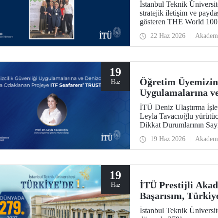
İstanbul Teknik Üniversit
stratejik iletişim ve payda
gösteren THE World 100
World 100 Reputation Ac
22 Haz 2026
Akadem
üniversite olarak yer aldı.
19
Öğretim Üyemizin 
Haz
Uygulamalarına ve
Projesine ITF Sea
İTÜ Deniz Ulaştırma İşle
Leyla Tavacıoğlu yürütüc
Dikkat Durumlarının Say
Cognitive Load and Attent
19 Haz 2026
Akadem
ITF Seafarers’ TRUST des
Ergonomi Araştırma Labora
19
İTÜ Prestijli Aka
Haz
Başarısını, Türkiye
İstanbul Teknik Üniversi