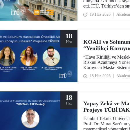
dünyada 279’uncu sıraya 
etti. İTÜ, Türkiye’den sır
aldı.
19 Haz 2026
Akadem
18
KOAH ve Solunum 
Haz
“Yenilikçi Koruyu
“Hava Kirliliği ve Mesle
Riskini Azaltmaya Yönel
Koruyucu Maske Sisteminin
Enstitüleri Başkanlığı (
18 Haz 2026
Akadem
Destek Programı kapsamı
18
Yapay Zekâ ve Mat
Haz
Projeye TÜBİTAK
İstanbul Teknik Üniversi
Prof. Dr. Murat Sarı’nın 
matematiksel yöntemleri bi