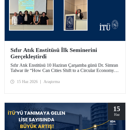
Sıfır Atık Enstitüsü İlk Seminerini
Gerçekleştirdi
Sıfır Atık Enstitüsü 10 Haziran Çarşamba günü Dr. Simran
Talwar ile “How Can Cities Shift to a Circular Economy? -
Şehirler Döngüsel Ekonomiye Nasıl Geçiş Yapabilir?”
başlıklı seminerini verdi.
15 Haz 2026
Araştırma
15
Haz