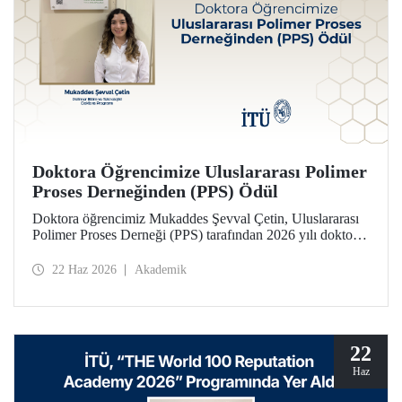
Doktora Öğrencimize Uluslararası Polimer
Proses Derneğinden (PPS) Ödül
Doktora öğrencimiz Mukaddes Şevval Çetin, Uluslararası
Polimer Proses Derneği (PPS) tarafından 2026 yılı doktora
Lisansüstü Seyahat Ödülü’ne layık görüldü. Öğrencimize
ödülü İtalya’da düzenlenecek PPS-41 konferansında
22 Haz 2026
Akademik
takdim edilecek.
22
Haz