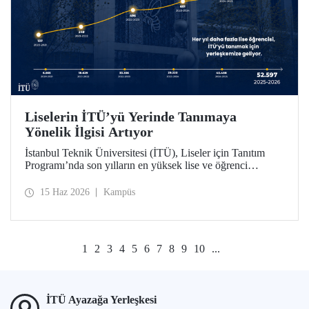
Liselerin İTÜ’yü Yerinde Tanımaya
Yönelik İlgisi Artıyor
İstanbul Teknik Üniversitesi (İTÜ), Liseler için Tanıtım
Programı’nda son yılların en yüksek lise ve öğrenci
sayısına ulaştı. 2025-2026 eğitim öğretim yılında 834
liseden 52.597 öğrenci İTÜ’yü yakından tanıdı.
15 Haz 2026
Kampüs
1
2
3
4
5
6
7
8
9
10
...
İTÜ Ayazağa Yerleşkesi