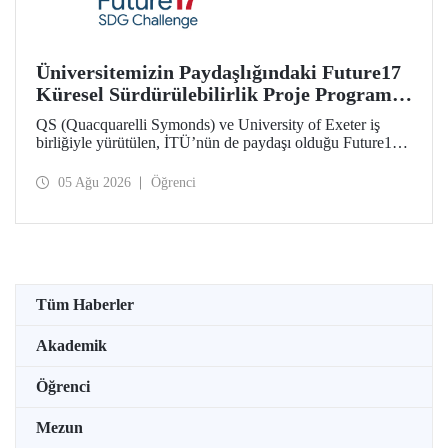
Üniversitemizin Paydaşlığındaki Future17
Küresel Sürdürülebilirlik Proje Programı,
Öğrencilerimizin Başvurularını Bekliyor
QS (Quacquarelli Symonds) ve University of Exeter iş
birliğiyle yürütülen, İTÜ’nün de paydaşı olduğu Future17
Küresel Sürdürülebilirlik Proje Programı için yeni dönem
öğrenci başvuruları açıldı. Başvurular için son gün 31
05 Ağu 2026
Öğrenci
Ağustos!
Tüm Haberler
Akademik
Öğrenci
Mezun