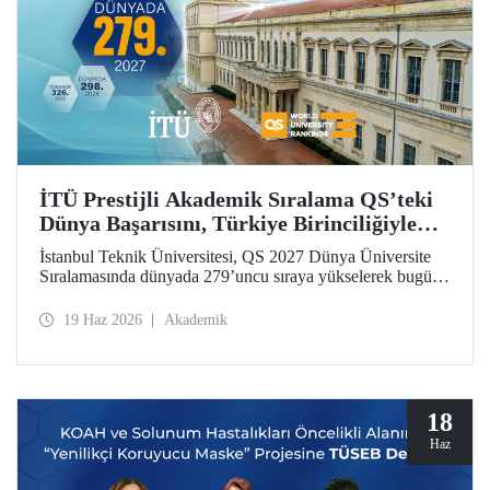
İTÜ Prestijli Akademik Sıralama QS’teki
Dünya Başarısını, Türkiye Birinciliğiyle
Taçlandırdı
İstanbul Teknik Üniversitesi, QS 2027 Dünya Üniversite
Sıralamasında dünyada 279’uncu sıraya yükselerek bugüne
kadarki en iyi derecesini elde etti. İTÜ, Türkiye’den
sıralamaya giren 25 üniversite arasında ilk sırada yer aldı.
19 Haz 2026
Akademik
18
Haz