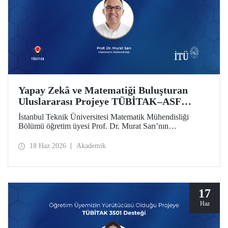
Yapay Zekâ ve Matematiği Buluşturan
Uluslararası Projeye TÜBİTAK–ASF
Desteği
İstanbul Teknik Üniversitesi Matematik Mühendisliği
Bölümü öğretim üyesi Prof. Dr. Murat Sarı’nın
yürütücülüğünde hazırlanan ve yapay zekâ ile ileri
matematiksel yöntemleri birleştiren uluslararası araştırma
18 Haz 2026
Akademik
projesi, 2025 yılı 2517 TÜBİTAK–Azerbaycan Bilim
Vakfı (ASF) İkili İş Birliği Destek Programı kapsamında
desteklenmeye hak kazandı
17
Haz