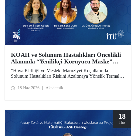
KOAH ve Solunum Hastalıkları Öncelikli
Alanında “Yenilikçi Koruyucu Maske”
Projesine TÜSEB Desteği
“Hava Kirliliği ve Mesleki Maruziyet Koşullarında
Solunum Hastalıkları Riskini Azaltmaya Yönelik Termal
Konfor Optimize Edilmiş Yenilikçi Koruyucu Maske
Sisteminin Geliştirilmesi” başlıklı proje, Türkiye Sağlık
18 Haz 2026
Akademik
Enstitüleri Başkanlığı (TÜSEB) tarafından yürütülen 2026-
B Grubu Proje Destek Programı kapsamında
desteklenmeye hak kazandı.
18
Haz