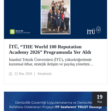
İTÜ, “THE World 100 Reputation
Academy 2026” Programında Yer Aldı
İstanbul Teknik Üniversitesi (İTÜ), yükseköğretimde
kurumsal itibar, stratejik iletişim ve paydaş yönetimi
alanlarında uluslararası ölçekte faaliyet gösteren THE
World 100 Reputation Network tarafından düzenlenen
22 Haz 2026
Akademik
THE World 100 Reputation Academy 2026 programında
Türkiye’den katılan tek üniversite olarak yer aldı.
19
Haz