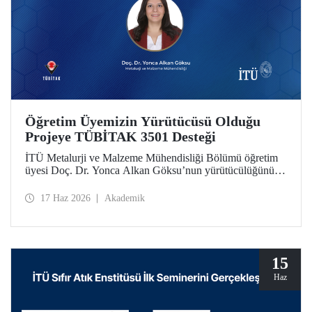
Öğretim Üyemizin Yürütücüsü Olduğu
Projeye TÜBİTAK 3501 Desteği
İTÜ Metalurji ve Malzeme Mühendisliği Bölümü öğretim
üyesi Doç. Dr. Yonca Alkan Göksu’nun yürütücülüğünü
yaptığı “Floresans Özellikli Zincir Uzatıcı Ajanlar ile PET
Geri Dönüşümü ve Geri Dönüştürülmüş PET İçeriğinin
17 Haz 2026
Akademik
Nicel Tayini” başlıklı proje, TÜBİTAK Bilim İnsanı
Destek Programları Başkanlığı (BİDEB) tarafından
yürütülen 3501 – Kariyer Geliştirme Programı kapsamında
desteklenmeye hak kazandı.
15
Haz