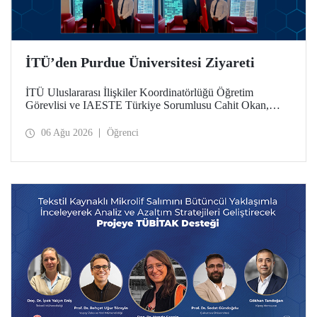
İTÜ’den Purdue Üniversitesi Ziyareti
İTÜ Uluslararası İlişkiler Koordinatörlüğü Öğretim
Görevlisi ve IAESTE Türkiye Sorumlusu Cahit Okan,
akademik ilişkileri ve iş birliğini geliştirmek amacıyla 20-27
Temmuz tarihlerinde ABD’de dünyanın önde gelen
06 Ağu 2026
Öğrenci
araştırma üniversitelerinden Purdue Üniversitesi başta
olmak üzere bir dizi ziyarette bulundu.