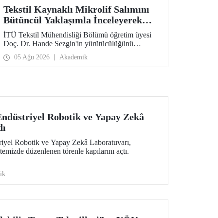
Tekstil Kaynaklı Mikrolif Salımını
Bütüncül Yaklaşımla İnceleyerek
Analiz ve Azaltım Stratejileri
İTÜ Tekstil Mühendisliği Bölümü öğretim üyesi
Geliştirecek Projeye TÜBİTAK
Doç. Dr. Hande Sezgin'in yürütücülüğünü
Desteği
üstlendiği “Sürdürülebilir Pamuk ve Polyester
05 Ağu 2026
Akademik
Esaslı Tekstil Ürünlerinde Kullanım Koşullarına
Bağlı Mikrolif Salımı: Aşınma, UV Maruziyeti ve
Yıkama Döngülerinin Bütünsel Analizi ve
Azaltım Stratejilerinin Geliştirilmesi” başlıklı
proje, TÜBİTAK 2515 – COST Aksiyon Üyeleri
Ar-Ge Destek Programı kapsamında
desteklenmeye hak kazandı.
ndüstriyel Robotik ve Yapay Zekâ
dı
iyel Robotik ve Yapay Zekâ Laboratuvarı,
temizde düzenlenen törenle kapılarını açtı.
ik