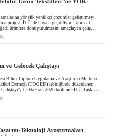
lebilir Tarım Tekstilleri”ne YÖK-
lamalarına yönelik yenilikçi çözümler geliştirmeyi
rma projesi, İTÜ’de hayata geçiriliyor. Tarımsal
ğerli ürünlere dönüştürülmesini amaçlayan çalışma;
 ekonomi ve ileri tekstil teknolojilerini bir araya
ik
n geleceğine katkı sunmayı hedefliyor.
n ve Gelecek Çalıştayı
itesi Bilim Toplum Uygulama ve Araştırma Merkezi
ricileri Derneği (TOGED) işbirliğinde düzenlenen
 Çalıştayı”, 17 Haziran 2026 tarihinde İTÜ Taşkışla
rildi.
ik
asarım-Teknoloji Araştırmaları