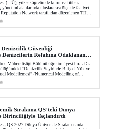
esi (İTÜ), yükseköğretimde kurumsal itibar,
ş yönetimi alanlarında uluslararası ölçekte faaliyet
 Reputation Network tarafından düzenlenen THE
ademy 2026 programında Türkiye’den katılan tek
ik
Denizcilik Güvenliği
 Denizcilerin Refahına Odaklanan
farers’ TRUST Desteği
tme Mühendisliği Bölümü öğretim üyesi Prof. Dr.
ülüğündeki “Denizcilik Seyirinde Bilişsel Yük ve
ısal Modellemesi” (Numerical Modelling of
ion States in Maritime Navigation) başlıklı proje,
ik
teği kazandı. Proje, İTÜ Denizcilik Bilişsel
tuvarı tarafından gerçekleştirilecek.
demik Sıralama QS’teki Dünya
 Birinciliğiyle Taçlandırdı
tesi, QS 2027 Dünya Üniversite Sıralamasında