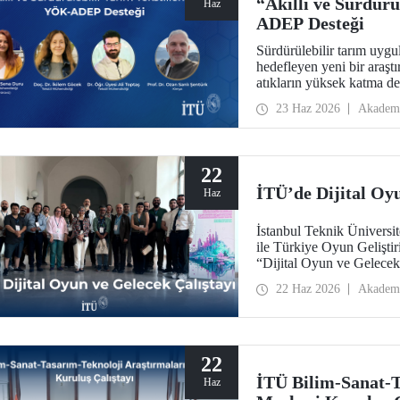
“Akıllı ve Sürdürü
Haz
ADEP Desteği
Sürdürülebilir tarım uygu
hedefleyen yeni bir araştı
atıkların yüksek katma de
sürdürülebilirlik, döngüsel
23 Haz 2026
Akadem
getirerek tarım sektörünü
22
İTÜ’de Dijital Oyu
Haz
İstanbul Teknik Ünivers
ile Türkiye Oyun Gelişti
“Dijital Oyun ve Gelecek
Yerleşkesi’nde gerçekleşti
22 Haz 2026
Akadem
22
İTÜ Bilim-Sanat-T
Haz