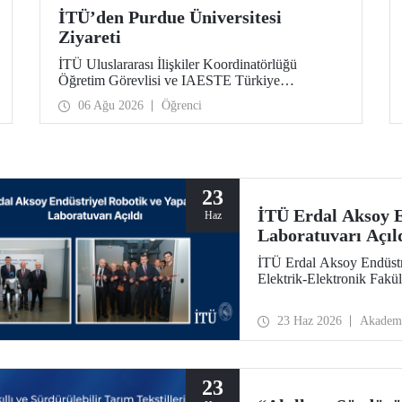
İTÜ’den Purdue Üniversitesi
Ziyareti
İTÜ Uluslararası İlişkiler Koordinatörlüğü
Öğretim Görevlisi ve IAESTE Türkiye
Sorumlusu Cahit Okan, akademik ilişkileri ve iş
06 Ağu 2026
Öğrenci
birliğini geliştirmek amacıyla 20-27 Temmuz
tarihlerinde ABD’de dünyanın önde gelen
araştırma üniversitelerinden Purdue Üniversitesi
başta olmak üzere bir dizi ziyarette bulundu.
23
İTÜ Erdal Aksoy E
Haz
Laboratuvarı Açıl
İTÜ Erdal Aksoy Endüstr
Elektrik-Elektronik Fakül
23 Haz 2026
Akadem
23