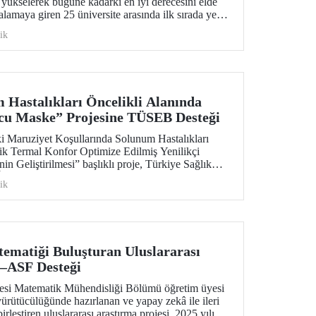
yükselerek bugüne kadarki en iyi derecesini elde
alamaya giren 25 üniversite arasında ilk sırada yer
ik
Hastalıkları Öncelikli Alanında
cu Maske” Projesine TÜSEB Desteği
ki Maruziyet Koşullarında Solunum Hastalıkları
ik Termal Konfor Optimize Edilmiş Yenilikçi
 Geliştirilmesi” başlıklı proje, Türkiye Sağlık
TÜSEB) tarafından yürütülen 2026-B Grubu Proje
ik
nda desteklenmeye hak kazandı.
ematiği Buluşturan Uluslararası
–ASF Desteği
tesi Matematik Mühendisliği Bölümü öğretim üyesi
yürütücülüğünde hazırlanan ve yapay zekâ ile ileri
rleştiren uluslararası araştırma projesi, 2025 yılı