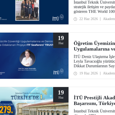
İstanbul Teknik Üniversit
stratejik iletişim ve payda
gösteren THE World 100
World 100 Reputation Ac
22 Haz 2026
Akadem
üniversite olarak yer aldı.
19
Öğretim Üyemizin 
Haz
Uygulamalarına ve
Projesine ITF Sea
İTÜ Deniz Ulaştırma İşle
Leyla Tavacıoğlu yürütüc
Dikkat Durumlarının Say
Cognitive Load and Attent
19 Haz 2026
Akadem
ITF Seafarers’ TRUST des
Ergonomi Araştırma Labora
19
İTÜ Prestijli Aka
Haz
Başarısını, Türkiye
İstanbul Teknik Üniversi