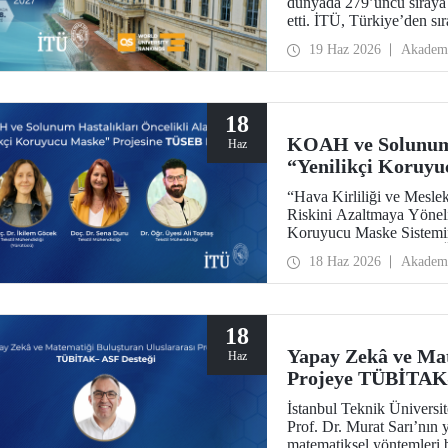
dünyada 279’uncu sıraya 
etti. İTÜ, Türkiye’den sır
aldı.
19 Haz 2026
Akadem
18
KOAH ve Solunum 
Haz
“Yenilikçi Koruyu
“Hava Kirliliği ve Mesle
Riskini Azaltmaya Yönel
Koruyucu Maske Sisteminin
Enstitüleri Başkanlığı (
18 Haz 2026
Akadem
Destek Programı kapsamı
18
Yapay Zekâ ve Mat
Haz
Projeye TÜBİTAK
İstanbul Teknik Üniversi
Prof. Dr. Murat Sarı’nın 
matematiksel yöntemleri bi