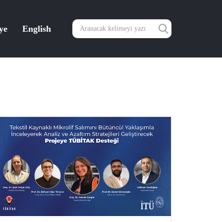
ye
English