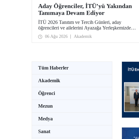
Aday Öğrenciler, İTÜ’yü Yakından
Tanımaya Devam Ediyor
İTÜ 2026 Tanıtım ve Tercih Günleri, aday
öğrencileri ve ailelerini Ayazağa Yerleşkemizde
ağırlamaya devam ediyor. Tanıtım ve Tercih
06 Ağu 2026
Akademik
Günleri 7 Ağustos’ta tamamlanacak, ilgili fakülte
ve birimler adaylara bilgi vermeye devam edecek.
Tüm Haberler
Akademik
Öğrenci
Mezun
Medya
Sanat