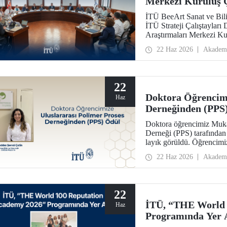
Merkezi Kuruluş Ç
İTÜ BeeArt Sanat ve Bili
İTÜ Strateji Çalıştayları
Araştırmaları Merkezi Kur
22 Haz 2026
Akadem
22
Doktora Öğrencimi
Haz
Derneğinden (PPS
Doktora öğrencimiz Mukad
Derneği (PPS) tarafından
layık görüldü. Öğrencimi
konferansında takdim edi
22 Haz 2026
Akadem
22
İTÜ, “THE World 
Haz
Programında Yer 