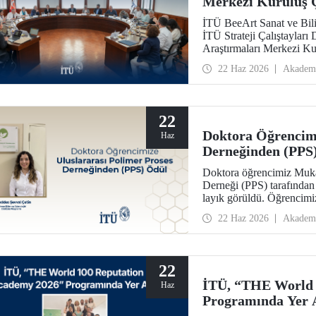
Merkezi Kuruluş Ç
İTÜ BeeArt Sanat ve Bili
İTÜ Strateji Çalıştayları
Araştırmaları Merkezi Kur
22 Haz 2026
Akadem
22
Doktora Öğrencimi
Haz
Derneğinden (PPS
Doktora öğrencimiz Mukad
Derneği (PPS) tarafından
layık görüldü. Öğrencimi
konferansında takdim edi
22 Haz 2026
Akadem
22
İTÜ, “THE World 
Haz
Programında Yer 