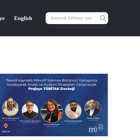
ye
English