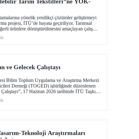
lebilir Tarım Tekstilleri”ne YÖK-
lamalarına yönelik yenilikçi çözümler geliştirmeyi
rma projesi, İTÜ’de hayata geçiriliyor. Tarımsal
ğerli ürünlere dönüştürülmesini amaçlayan çalışma;
 ekonomi ve ileri tekstil teknolojilerini bir araya
ik
n geleceğine katkı sunmayı hedefliyor.
n ve Gelecek Çalıştayı
itesi Bilim Toplum Uygulama ve Araştırma Merkezi
ricileri Derneği (TOGED) işbirliğinde düzenlenen
 Çalıştayı”, 17 Haziran 2026 tarihinde İTÜ Taşkışla
rildi.
ik
asarım-Teknoloji Araştırmaları