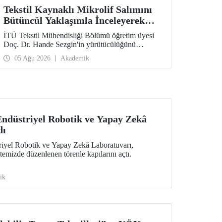
Tekstil Kaynaklı Mikrolif Salımını
Bütüncül Yaklaşımla İnceleyerek
Analiz ve Azaltım Stratejileri
İTÜ Tekstil Mühendisliği Bölümü öğretim üyesi
Geliştirecek Projeye TÜBİTAK
Doç. Dr. Hande Sezgin'in yürütücülüğünü
Desteği
üstlendiği “Sürdürülebilir Pamuk ve Polyester
05 Ağu 2026
Akademik
Esaslı Tekstil Ürünlerinde Kullanım Koşullarına
Bağlı Mikrolif Salımı: Aşınma, UV Maruziyeti ve
Yıkama Döngülerinin Bütünsel Analizi ve
Azaltım Stratejilerinin Geliştirilmesi” başlıklı
proje, TÜBİTAK 2515 – COST Aksiyon Üyeleri
Ar-Ge Destek Programı kapsamında
desteklenmeye hak kazandı.
ndüstriyel Robotik ve Yapay Zekâ
dı
iyel Robotik ve Yapay Zekâ Laboratuvarı,
temizde düzenlenen törenle kapılarını açtı.
ik