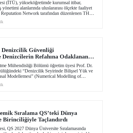
esi (İTÜ), yükseköğretimde kurumsal itibar,
ş yönetimi alanlarında uluslararası ölçekte faaliyet
 Reputation Network tarafından düzenlenen THE
ademy 2026 programında Türkiye’den katılan tek
ik
Denizcilik Güvenliği
 Denizcilerin Refahına Odaklanan
farers’ TRUST Desteği
tme Mühendisliği Bölümü öğretim üyesi Prof. Dr.
ülüğündeki “Denizcilik Seyirinde Bilişsel Yük ve
ısal Modellemesi” (Numerical Modelling of
ion States in Maritime Navigation) başlıklı proje,
ik
teği kazandı. Proje, İTÜ Denizcilik Bilişsel
tuvarı tarafından gerçekleştirilecek.
demik Sıralama QS’teki Dünya
 Birinciliğiyle Taçlandırdı
tesi, QS 2027 Dünya Üniversite Sıralamasında