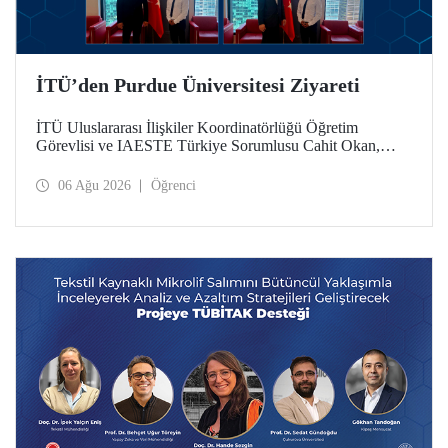
İTÜ’den Purdue Üniversitesi Ziyareti
İTÜ Uluslararası İlişkiler Koordinatörlüğü Öğretim
Görevlisi ve IAESTE Türkiye Sorumlusu Cahit Okan,
akademik ilişkileri ve iş birliğini geliştirmek amacıyla 20-27
Temmuz tarihlerinde ABD’de dünyanın önde gelen
06 Ağu 2026
Öğrenci
araştırma üniversitelerinden Purdue Üniversitesi başta
olmak üzere bir dizi ziyarette bulundu.