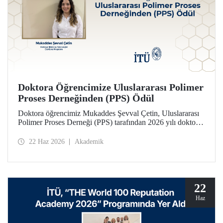
Doktora Öğrencimize Uluslararası Polimer
Proses Derneğinden (PPS) Ödül
Doktora öğrencimiz Mukaddes Şevval Çetin, Uluslararası
Polimer Proses Derneği (PPS) tarafından 2026 yılı doktora
Lisansüstü Seyahat Ödülü’ne layık görüldü. Öğrencimize
ödülü İtalya’da düzenlenecek PPS-41 konferansında
22 Haz 2026
Akademik
takdim edilecek.
22
Haz