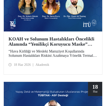
KOAH ve Solunum Hastalıkları Öncelikli
Alanında “Yenilikçi Koruyucu Maske”
Projesine TÜSEB Desteği
“Hava Kirliliği ve Mesleki Maruziyet Koşullarında
Solunum Hastalıkları Riskini Azaltmaya Yönelik Termal
Konfor Optimize Edilmiş Yenilikçi Koruyucu Maske
Sisteminin Geliştirilmesi” başlıklı proje, Türkiye Sağlık
18 Haz 2026
Akademik
Enstitüleri Başkanlığı (TÜSEB) tarafından yürütülen 2026-
B Grubu Proje Destek Programı kapsamında
desteklenmeye hak kazandı.
18
Haz