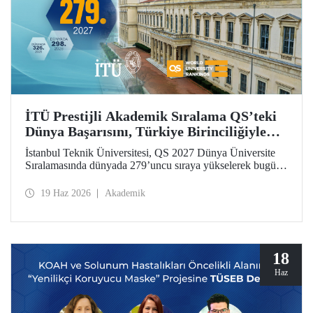
İTÜ Prestijli Akademik Sıralama QS’teki
Dünya Başarısını, Türkiye Birinciliğiyle
Taçlandırdı
İstanbul Teknik Üniversitesi, QS 2027 Dünya Üniversite
Sıralamasında dünyada 279’uncu sıraya yükselerek bugüne
kadarki en iyi derecesini elde etti. İTÜ, Türkiye’den
sıralamaya giren 25 üniversite arasında ilk sırada yer aldı.
19 Haz 2026
Akademik
18
Haz