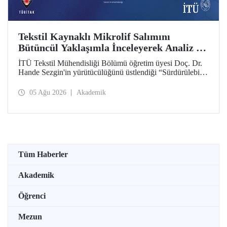
Tekstil Kaynaklı Mikrolif Salımını
Bütüncül Yaklaşımla İnceleyerek Analiz ve
Azaltım Stratejileri Geliştirecek Projeye
İTÜ Tekstil Mühendisliği Bölümü öğretim üyesi Doç. Dr.
TÜBİTAK Desteği
Hande Sezgin'in yürütücülüğünü üstlendiği “Sürdürülebilir
Pamuk ve Polyester Esaslı Tekstil Ürünlerinde Kullanım
Koşullarına Bağlı Mikrolif Salımı: Aşınma, UV Maruziyeti
05 Ağu 2026
Akademik
ve Yıkama Döngülerinin Bütünsel Analizi ve Azaltım
Stratejilerinin Geliştirilmesi” başlıklı proje, TÜBİTAK
2515 – COST Aksiyon Üyeleri Ar-Ge Destek Programı
kapsamında desteklenmeye hak kazandı.
Tüm Haberler
Akademik
Öğrenci
Mezun