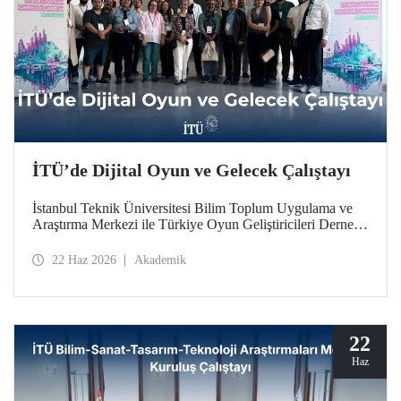
İTÜ’de Dijital Oyun ve Gelecek Çalıştayı
İstanbul Teknik Üniversitesi Bilim Toplum Uygulama ve
Araştırma Merkezi ile Türkiye Oyun Geliştiricileri Derneği
(TOGED) işbirliğinde düzenlenen “Dijital Oyun ve
Gelecek Çalıştayı”, 17 Haziran 2026 tarihinde İTÜ
22 Haz 2026
Akademik
Taşkışla Yerleşkesi’nde gerçekleştirildi.
22
Haz