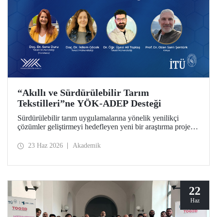
“Akıllı ve Sürdürülebilir Tarım
Tekstilleri”ne YÖK-ADEP Desteği
Sürdürülebilir tarım uygulamalarına yönelik yenilikçi
çözümler geliştirmeyi hedefleyen yeni bir araştırma projesi,
İTÜ’de hayata geçiriliyor. Tarımsal atıkların yüksek katma
değerli ürünlere dönüştürülmesini amaçlayan çalışma;
23 Haz 2026
Akademik
sürdürülebilirlik, döngüsel ekonomi ve ileri tekstil
teknolojilerini bir araya getirerek tarım sektörünün
geleceğine katkı sunmayı hedefliyor.
22
Haz