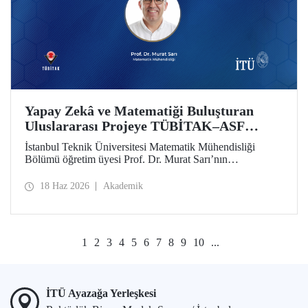
Yapay Zekâ ve Matematiği Buluşturan
Uluslararası Projeye TÜBİTAK–ASF
Desteği
İstanbul Teknik Üniversitesi Matematik Mühendisliği
Bölümü öğretim üyesi Prof. Dr. Murat Sarı’nın
yürütücülüğünde hazırlanan ve yapay zekâ ile ileri
matematiksel yöntemleri birleştiren uluslararası araştırma
18 Haz 2026
Akademik
projesi, 2025 yılı 2517 TÜBİTAK–Azerbaycan Bilim
Vakfı (ASF) İkili İş Birliği Destek Programı kapsamında
desteklenmeye hak kazandı
1
2
3
4
5
6
7
8
9
10
...
İTÜ Ayazağa Yerleşkesi