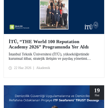
İTÜ, “THE World 100 Reputation
Academy 2026” Programında Yer Aldı
İstanbul Teknik Üniversitesi (İTÜ), yükseköğretimde
kurumsal itibar, stratejik iletişim ve paydaş yönetimi
alanlarında uluslararası ölçekte faaliyet gösteren THE
World 100 Reputation Network tarafından düzenlenen
22 Haz 2026
Akademik
THE World 100 Reputation Academy 2026 programında
Türkiye’den katılan tek üniversite olarak yer aldı.
19
Haz