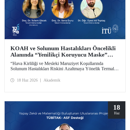
KOAH ve Solunum Hastalıkları Öncelikli
Alanında “Yenilikçi Koruyucu Maske”
Projesine TÜSEB Desteği
“Hava Kirliliği ve Mesleki Maruziyet Koşullarında
Solunum Hastalıkları Riskini Azaltmaya Yönelik Termal
Konfor Optimize Edilmiş Yenilikçi Koruyucu Maske
Sisteminin Geliştirilmesi” başlıklı proje, Türkiye Sağlık
18 Haz 2026
Akademik
Enstitüleri Başkanlığı (TÜSEB) tarafından yürütülen 2026-
B Grubu Proje Destek Programı kapsamında
desteklenmeye hak kazandı.
18
Haz