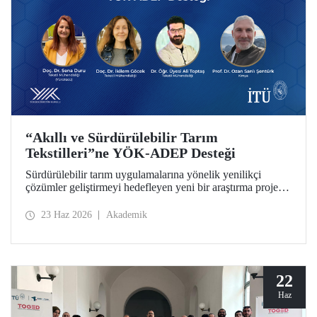
“Akıllı ve Sürdürülebilir Tarım
Tekstilleri”ne YÖK-ADEP Desteği
Sürdürülebilir tarım uygulamalarına yönelik yenilikçi
çözümler geliştirmeyi hedefleyen yeni bir araştırma projesi,
İTÜ’de hayata geçiriliyor. Tarımsal atıkların yüksek katma
değerli ürünlere dönüştürülmesini amaçlayan çalışma;
23 Haz 2026
Akademik
sürdürülebilirlik, döngüsel ekonomi ve ileri tekstil
teknolojilerini bir araya getirerek tarım sektörünün
geleceğine katkı sunmayı hedefliyor.
22
Haz