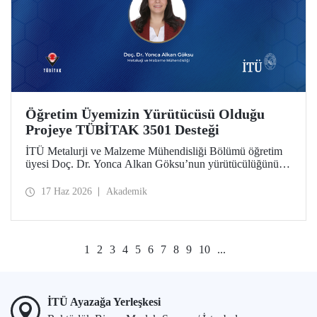
Öğretim Üyemizin Yürütücüsü Olduğu
Projeye TÜBİTAK 3501 Desteği
İTÜ Metalurji ve Malzeme Mühendisliği Bölümü öğretim
üyesi Doç. Dr. Yonca Alkan Göksu’nun yürütücülüğünü
yaptığı “Floresans Özellikli Zincir Uzatıcı Ajanlar ile PET
Geri Dönüşümü ve Geri Dönüştürülmüş PET İçeriğinin
17 Haz 2026
Akademik
Nicel Tayini” başlıklı proje, TÜBİTAK Bilim İnsanı
Destek Programları Başkanlığı (BİDEB) tarafından
yürütülen 3501 – Kariyer Geliştirme Programı kapsamında
desteklenmeye hak kazandı.
1
2
3
4
5
6
7
8
9
10
...
İTÜ Ayazağa Yerleşkesi