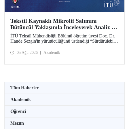
Tekstil Kaynaklı Mikrolif Salımını
Bütüncül Yaklaşımla İnceleyerek Analiz ve
Azaltım Stratejileri Geliştirecek Projeye
İTÜ Tekstil Mühendisliği Bölümü öğretim üyesi Doç. Dr.
TÜBİTAK Desteği
Hande Sezgin'in yürütücülüğünü üstlendiği “Sürdürülebilir
Pamuk ve Polyester Esaslı Tekstil Ürünlerinde Kullanım
Koşullarına Bağlı Mikrolif Salımı: Aşınma, UV Maruziyeti
05 Ağu 2026
Akademik
ve Yıkama Döngülerinin Bütünsel Analizi ve Azaltım
Stratejilerinin Geliştirilmesi” başlıklı proje, TÜBİTAK
2515 – COST Aksiyon Üyeleri Ar-Ge Destek Programı
kapsamında desteklenmeye hak kazandı.
Tüm Haberler
Akademik
Öğrenci
Mezun