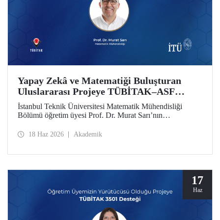
Yapay Zekâ ve Matematiği Buluşturan
Uluslararası Projeye TÜBİTAK–ASF
Desteği
İstanbul Teknik Üniversitesi Matematik Mühendisliği
Bölümü öğretim üyesi Prof. Dr. Murat Sarı’nın
yürütücülüğünde hazırlanan ve yapay zekâ ile ileri
matematiksel yöntemleri birleştiren uluslararası araştırma
18 Haz 2026
Akademik
projesi, 2025 yılı 2517 TÜBİTAK–Azerbaycan Bilim
Vakfı (ASF) İkili İş Birliği Destek Programı kapsamında
desteklenmeye hak kazandı
17
Haz