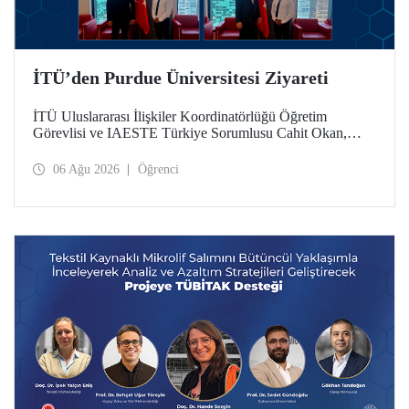
İTÜ’den Purdue Üniversitesi Ziyareti
İTÜ Uluslararası İlişkiler Koordinatörlüğü Öğretim
Görevlisi ve IAESTE Türkiye Sorumlusu Cahit Okan,
akademik ilişkileri ve iş birliğini geliştirmek amacıyla 20-27
Temmuz tarihlerinde ABD’de dünyanın önde gelen
06 Ağu 2026
Öğrenci
araştırma üniversitelerinden Purdue Üniversitesi başta
olmak üzere bir dizi ziyarette bulundu.