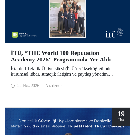
İTÜ, “THE World 100 Reputation
Academy 2026” Programında Yer Aldı
İstanbul Teknik Üniversitesi (İTÜ), yükseköğretimde
kurumsal itibar, stratejik iletişim ve paydaş yönetimi
alanlarında uluslararası ölçekte faaliyet gösteren THE
World 100 Reputation Network tarafından düzenlenen
22 Haz 2026
Akademik
THE World 100 Reputation Academy 2026 programında
Türkiye’den katılan tek üniversite olarak yer aldı.
19
Haz