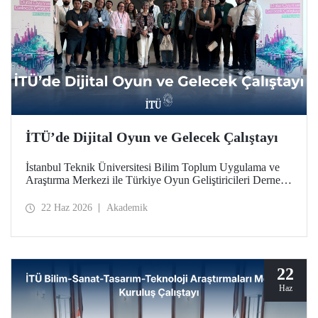
İTÜ’de Dijital Oyun ve Gelecek Çalıştayı
İstanbul Teknik Üniversitesi Bilim Toplum Uygulama ve
Araştırma Merkezi ile Türkiye Oyun Geliştiricileri Derneği
(TOGED) işbirliğinde düzenlenen “Dijital Oyun ve
Gelecek Çalıştayı”, 17 Haziran 2026 tarihinde İTÜ
22 Haz 2026
Akademik
Taşkışla Yerleşkesi’nde gerçekleştirildi.
22
Haz