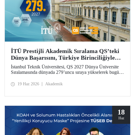
İTÜ Prestijli Akademik Sıralama QS’teki
Dünya Başarısını, Türkiye Birinciliğiyle
Taçlandırdı
İstanbul Teknik Üniversitesi, QS 2027 Dünya Üniversite
Sıralamasında dünyada 279’uncu sıraya yükselerek bugüne
kadarki en iyi derecesini elde etti. İTÜ, Türkiye’den
sıralamaya giren 25 üniversite arasında ilk sırada yer aldı.
19 Haz 2026
Akademik
18
Haz