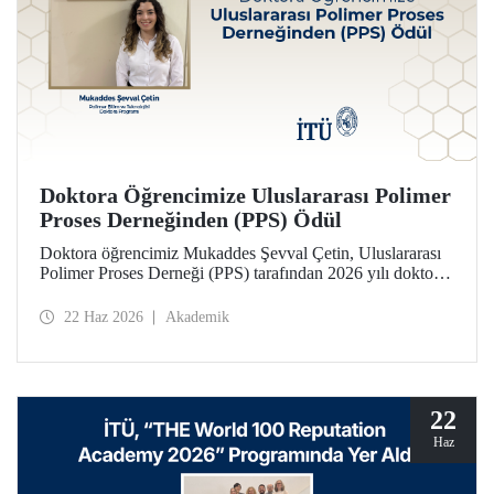
Doktora Öğrencimize Uluslararası Polimer
Proses Derneğinden (PPS) Ödül
Doktora öğrencimiz Mukaddes Şevval Çetin, Uluslararası
Polimer Proses Derneği (PPS) tarafından 2026 yılı doktora
Lisansüstü Seyahat Ödülü’ne layık görüldü. Öğrencimize
ödülü İtalya’da düzenlenecek PPS-41 konferansında
22 Haz 2026
Akademik
takdim edilecek.
22
Haz