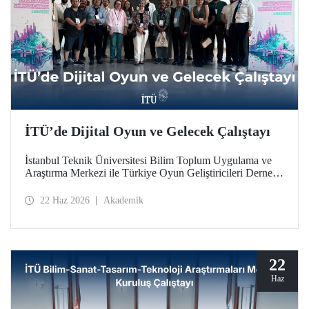
İTÜ’de Dijital Oyun ve Gelecek Çalıştayı
İstanbul Teknik Üniversitesi Bilim Toplum Uygulama ve
Araştırma Merkezi ile Türkiye Oyun Geliştiricileri Derneği
(TOGED) işbirliğinde düzenlenen “Dijital Oyun ve
Gelecek Çalıştayı”, 17 Haziran 2026 tarihinde İTÜ
22 Haz 2026
Akademik
Taşkışla Yerleşkesi’nde gerçekleştirildi.
22
Haz