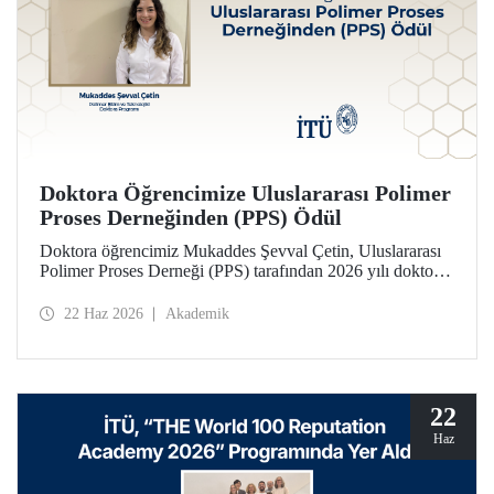
Doktora Öğrencimize Uluslararası Polimer
Proses Derneğinden (PPS) Ödül
Doktora öğrencimiz Mukaddes Şevval Çetin, Uluslararası
Polimer Proses Derneği (PPS) tarafından 2026 yılı doktora
Lisansüstü Seyahat Ödülü’ne layık görüldü. Öğrencimize
ödülü İtalya’da düzenlenecek PPS-41 konferansında
22 Haz 2026
Akademik
takdim edilecek.
22
Haz