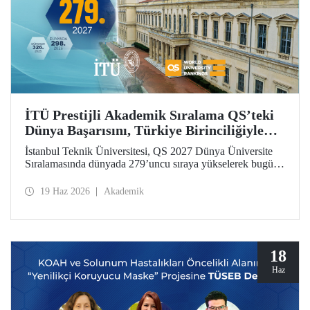
İTÜ Prestijli Akademik Sıralama QS’teki
Dünya Başarısını, Türkiye Birinciliğiyle
Taçlandırdı
İstanbul Teknik Üniversitesi, QS 2027 Dünya Üniversite
Sıralamasında dünyada 279’uncu sıraya yükselerek bugüne
kadarki en iyi derecesini elde etti. İTÜ, Türkiye’den
sıralamaya giren 25 üniversite arasında ilk sırada yer aldı.
19 Haz 2026
Akademik
18
Haz