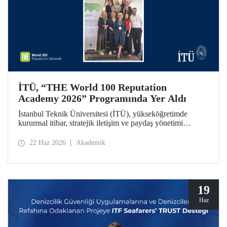
İTÜ, “THE World 100 Reputation
Academy 2026” Programında Yer Aldı
İstanbul Teknik Üniversitesi (İTÜ), yükseköğretimde
kurumsal itibar, stratejik iletişim ve paydaş yönetimi
alanlarında uluslararası ölçekte faaliyet gösteren THE
World 100 Reputation Network tarafından düzenlenen
22 Haz 2026
Akademik
THE World 100 Reputation Academy 2026 programında
Türkiye’den katılan tek üniversite olarak yer aldı.
19
Haz