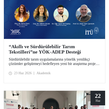
“Akıllı ve Sürdürülebilir Tarım
Tekstilleri”ne YÖK-ADEP Desteği
Sürdürülebilir tarım uygulamalarına yönelik yenilikçi
çözümler geliştirmeyi hedefleyen yeni bir araştırma projesi,
İTÜ’de hayata geçiriliyor. Tarımsal atıkların yüksek katma
değerli ürünlere dönüştürülmesini amaçlayan çalışma;
23 Haz 2026
Akademik
sürdürülebilirlik, döngüsel ekonomi ve ileri tekstil
teknolojilerini bir araya getirerek tarım sektörünün
geleceğine katkı sunmayı hedefliyor.
22
Haz