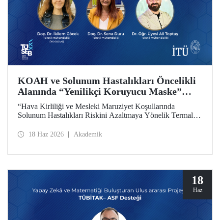
KOAH ve Solunum Hastalıkları Öncelikli
Alanında “Yenilikçi Koruyucu Maske”
Projesine TÜSEB Desteği
“Hava Kirliliği ve Mesleki Maruziyet Koşullarında
Solunum Hastalıkları Riskini Azaltmaya Yönelik Termal
Konfor Optimize Edilmiş Yenilikçi Koruyucu Maske
Sisteminin Geliştirilmesi” başlıklı proje, Türkiye Sağlık
18 Haz 2026
Akademik
Enstitüleri Başkanlığı (TÜSEB) tarafından yürütülen 2026-
B Grubu Proje Destek Programı kapsamında
desteklenmeye hak kazandı.
18
Haz