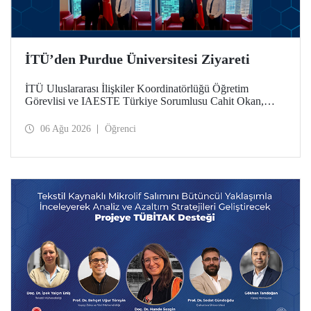
İTÜ’den Purdue Üniversitesi Ziyareti
İTÜ Uluslararası İlişkiler Koordinatörlüğü Öğretim
Görevlisi ve IAESTE Türkiye Sorumlusu Cahit Okan,
akademik ilişkileri ve iş birliğini geliştirmek amacıyla 20-27
Temmuz tarihlerinde ABD’de dünyanın önde gelen
06 Ağu 2026
Öğrenci
araştırma üniversitelerinden Purdue Üniversitesi başta
olmak üzere bir dizi ziyarette bulundu.