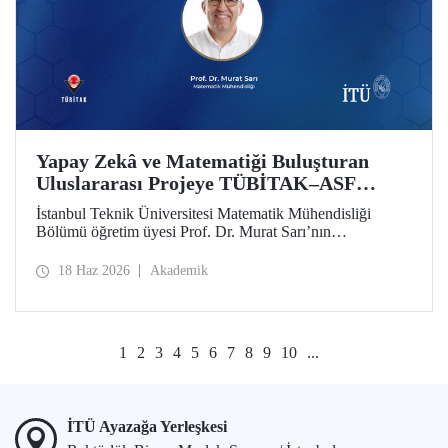
Yapay Zekâ ve Matematiği Buluşturan
Uluslararası Projeye TÜBİTAK–ASF
Desteği
İstanbul Teknik Üniversitesi Matematik Mühendisliği
Bölümü öğretim üyesi Prof. Dr. Murat Sarı’nın
yürütücülüğünde hazırlanan ve yapay zekâ ile ileri
matematiksel yöntemleri birleştiren uluslararası araştırma
18 Haz 2026
Akademik
projesi, 2025 yılı 2517 TÜBİTAK–Azerbaycan Bilim
Vakfı (ASF) İkili İş Birliği Destek Programı kapsamında
desteklenmeye hak kazandı
1
2
3
4
5
6
7
8
9
10
...
İTÜ Ayazağa Yerleşkesi