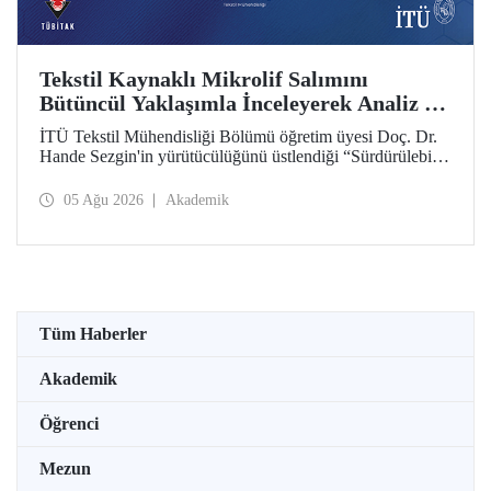
Tekstil Kaynaklı Mikrolif Salımını
Bütüncül Yaklaşımla İnceleyerek Analiz ve
Azaltım Stratejileri Geliştirecek Projeye
İTÜ Tekstil Mühendisliği Bölümü öğretim üyesi Doç. Dr.
TÜBİTAK Desteği
Hande Sezgin'in yürütücülüğünü üstlendiği “Sürdürülebilir
Pamuk ve Polyester Esaslı Tekstil Ürünlerinde Kullanım
Koşullarına Bağlı Mikrolif Salımı: Aşınma, UV Maruziyeti
05 Ağu 2026
Akademik
ve Yıkama Döngülerinin Bütünsel Analizi ve Azaltım
Stratejilerinin Geliştirilmesi” başlıklı proje, TÜBİTAK
2515 – COST Aksiyon Üyeleri Ar-Ge Destek Programı
kapsamında desteklenmeye hak kazandı.
Tüm Haberler
Akademik
Öğrenci
Mezun