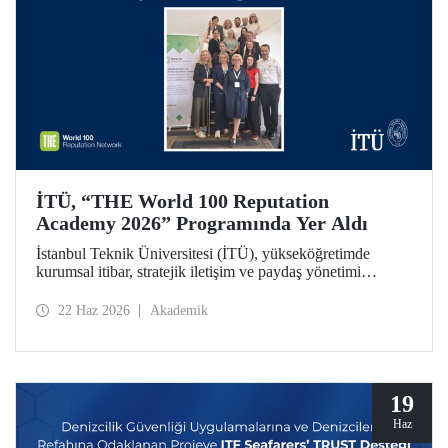
İTÜ, “THE World 100 Reputation
Academy 2026” Programında Yer Aldı
İstanbul Teknik Üniversitesi (İTÜ), yükseköğretimde
kurumsal itibar, stratejik iletişim ve paydaş yönetimi
alanlarında uluslararası ölçekte faaliyet gösteren THE
World 100 Reputation Network tarafından düzenlenen
22 Haz 2026
Akademik
THE World 100 Reputation Academy 2026 programında
Türkiye’den katılan tek üniversite olarak yer aldı.
19
Haz