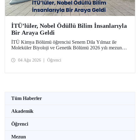
İTÜ’lüler, Nobel Ödüllü Bilim İnsanlarıyla
Bir Araya Geldi
İTÜ Kimya Bölümü öğrencisi Senem Dila Yılmaz ile
Moleküler Biyoloji ve Genetik Bölümü 2026 yılı mezunu
Elif Önel, TÜBİTAK 2224-C Yurt Dışı Bilimsel
Etkinliklere Katılım Desteği kapsamında 75’inci Lindau
04 Ağu 2026
Öğrenci
Nobel Ödüllü Bilim İnsanları Toplantısı’na katıldı.
Tüm Haberler
Akademik
Öğrenci
Mezun