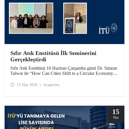
Sıfır Atık Enstitüsü İlk Seminerini
Gerçekleştirdi
Sıfır Atık Enstitüsü 10 Haziran Çarşamba günü Dr. Simran
Talwar ile “How Can Cities Shift to a Circular Economy? -
Şehirler Döngüsel Ekonomiye Nasıl Geçiş Yapabilir?”
başlıklı seminerini verdi.
15 Haz 2026
Araştırma
15
Haz