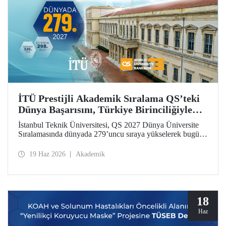
İTÜ Prestijli Akademik Sıralama QS’teki
Dünya Başarısını, Türkiye Birinciliğiyle
Taçlandırdı
İstanbul Teknik Üniversitesi, QS 2027 Dünya Üniversite
Sıralamasında dünyada 279’uncu sıraya yükselerek bugüne
kadarki en iyi derecesini elde etti. İTÜ, Türkiye’den
sıralamaya giren 25 üniversite arasında ilk sırada yer aldı.
19 Haz 2026
Akademik
18
Haz