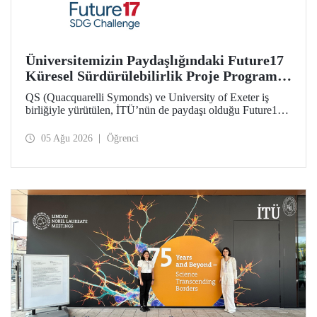
Üniversitemizin Paydaşlığındaki Future17
Küresel Sürdürülebilirlik Proje Programı,
Öğrencilerimizin Başvurularını Bekliyor
QS (Quacquarelli Symonds) ve University of Exeter iş
birliğiyle yürütülen, İTÜ’nün de paydaşı olduğu Future17
Küresel Sürdürülebilirlik Proje Programı için yeni dönem
öğrenci başvuruları açıldı. Başvurular için son gün 31
05 Ağu 2026
Öğrenci
Ağustos!