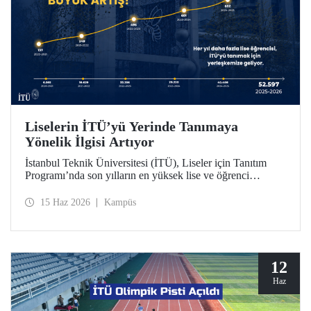
Liselerin İTÜ’yü Yerinde Tanımaya
Yönelik İlgisi Artıyor
İstanbul Teknik Üniversitesi (İTÜ), Liseler için Tanıtım
Programı’nda son yılların en yüksek lise ve öğrenci
sayısına ulaştı. 2025-2026 eğitim öğretim yılında 834
liseden 52.597 öğrenci İTÜ’yü yakından tanıdı.
15 Haz 2026
Kampüs
12
Haz