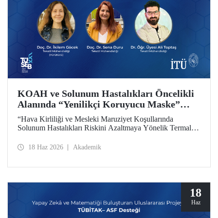
KOAH ve Solunum Hastalıkları Öncelikli
Alanında “Yenilikçi Koruyucu Maske”
Projesine TÜSEB Desteği
“Hava Kirliliği ve Mesleki Maruziyet Koşullarında
Solunum Hastalıkları Riskini Azaltmaya Yönelik Termal
Konfor Optimize Edilmiş Yenilikçi Koruyucu Maske
Sisteminin Geliştirilmesi” başlıklı proje, Türkiye Sağlık
18 Haz 2026
Akademik
Enstitüleri Başkanlığı (TÜSEB) tarafından yürütülen 2026-
B Grubu Proje Destek Programı kapsamında
desteklenmeye hak kazandı.
18
Haz