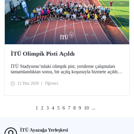
İTÜ Olimpik Pisti Açıldı
İTÜ Stadyumu’ndaki olimpik pist, yenileme çalışmaları
tamamlandıktan sonra, bir açılış koşusuyla hizmete açıldı.
Türkiye’deki üniversitelerde bulunan tek World Athletics
Class 2 sertifikalı atletizm tesisinin açılışında İTÜ ailesi bir
12 Haz 2026
Öğrenci
araya geldi.
1
2
3
4
5
6
7
8
9
10
...
İTÜ Ayazağa Yerleşkesi