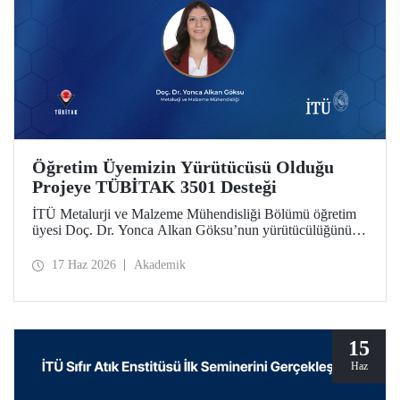
Öğretim Üyemizin Yürütücüsü Olduğu
Projeye TÜBİTAK 3501 Desteği
İTÜ Metalurji ve Malzeme Mühendisliği Bölümü öğretim
üyesi Doç. Dr. Yonca Alkan Göksu’nun yürütücülüğünü
yaptığı “Floresans Özellikli Zincir Uzatıcı Ajanlar ile PET
Geri Dönüşümü ve Geri Dönüştürülmüş PET İçeriğinin
17 Haz 2026
Akademik
Nicel Tayini” başlıklı proje, TÜBİTAK Bilim İnsanı
Destek Programları Başkanlığı (BİDEB) tarafından
yürütülen 3501 – Kariyer Geliştirme Programı kapsamında
desteklenmeye hak kazandı.
15
Haz