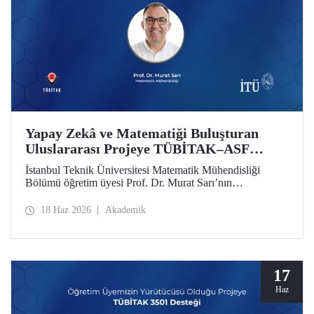
Yapay Zekâ ve Matematiği Buluşturan
Uluslararası Projeye TÜBİTAK–ASF
Desteği
İstanbul Teknik Üniversitesi Matematik Mühendisliği
Bölümü öğretim üyesi Prof. Dr. Murat Sarı’nın
yürütücülüğünde hazırlanan ve yapay zekâ ile ileri
matematiksel yöntemleri birleştiren uluslararası araştırma
18 Haz 2026
Akademik
projesi, 2025 yılı 2517 TÜBİTAK–Azerbaycan Bilim
Vakfı (ASF) İkili İş Birliği Destek Programı kapsamında
desteklenmeye hak kazandı
17
Haz