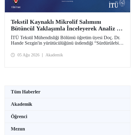
Tekstil Kaynaklı Mikrolif Salımını
Bütüncül Yaklaşımla İnceleyerek Analiz ve
Azaltım Stratejileri Geliştirecek Projeye
İTÜ Tekstil Mühendisliği Bölümü öğretim üyesi Doç. Dr.
TÜBİTAK Desteği
Hande Sezgin'in yürütücülüğünü üstlendiği “Sürdürülebilir
Pamuk ve Polyester Esaslı Tekstil Ürünlerinde Kullanım
Koşullarına Bağlı Mikrolif Salımı: Aşınma, UV Maruziyeti
05 Ağu 2026
Akademik
ve Yıkama Döngülerinin Bütünsel Analizi ve Azaltım
Stratejilerinin Geliştirilmesi” başlıklı proje, TÜBİTAK
2515 – COST Aksiyon Üyeleri Ar-Ge Destek Programı
kapsamında desteklenmeye hak kazandı.
Tüm Haberler
Akademik
Öğrenci
Mezun