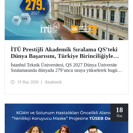
İTÜ Prestijli Akademik Sıralama QS’teki
Dünya Başarısını, Türkiye Birinciliğiyle
Taçlandırdı
İstanbul Teknik Üniversitesi, QS 2027 Dünya Üniversite
Sıralamasında dünyada 279’uncu sıraya yükselerek bugüne
kadarki en iyi derecesini elde etti. İTÜ, Türkiye’den
sıralamaya giren 25 üniversite arasında ilk sırada yer aldı.
19 Haz 2026
Akademik
18
Haz