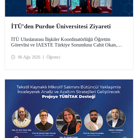
İTÜ’den Purdue Üniversitesi Ziyareti
İTÜ Uluslararası İlişkiler Koordinatörlüğü Öğretim
Görevlisi ve IAESTE Türkiye Sorumlusu Cahit Okan,
akademik ilişkileri ve iş birliğini geliştirmek amacıyla 20-27
Temmuz tarihlerinde ABD’de dünyanın önde gelen
06 Ağu 2026
Öğrenci
araştırma üniversitelerinden Purdue Üniversitesi başta
olmak üzere bir dizi ziyarette bulundu.