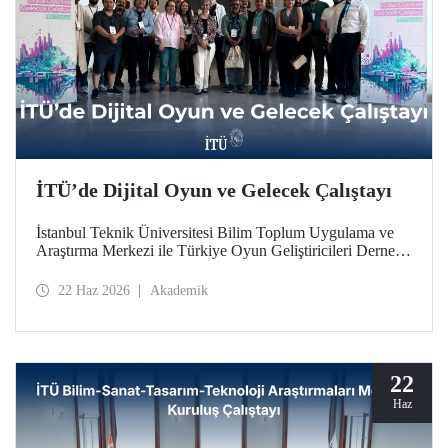
İTÜ’de Dijital Oyun ve Gelecek Çalıştayı
İstanbul Teknik Üniversitesi Bilim Toplum Uygulama ve
Araştırma Merkezi ile Türkiye Oyun Geliştiricileri Derneği
(TOGED) işbirliğinde düzenlenen “Dijital Oyun ve
Gelecek Çalıştayı”, 17 Haziran 2026 tarihinde İTÜ
22 Haz 2026
Akademik
Taşkışla Yerleşkesi’nde gerçekleştirildi.
22
Haz