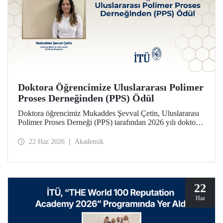
Doktora Öğrencimize Uluslararası Polimer
Proses Derneğinden (PPS) Ödül
Doktora öğrencimiz Mukaddes Şevval Çetin, Uluslararası
Polimer Proses Derneği (PPS) tarafından 2026 yılı doktora
Lisansüstü Seyahat Ödülü’ne layık görüldü. Öğrencimize
ödülü İtalya’da düzenlenecek PPS-41 konferansında
22 Haz 2026
Akademik
takdim edilecek.
22
Haz