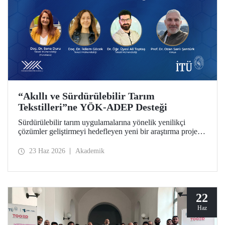
“Akıllı ve Sürdürülebilir Tarım
Tekstilleri”ne YÖK-ADEP Desteği
Sürdürülebilir tarım uygulamalarına yönelik yenilikçi
çözümler geliştirmeyi hedefleyen yeni bir araştırma projesi,
İTÜ’de hayata geçiriliyor. Tarımsal atıkların yüksek katma
değerli ürünlere dönüştürülmesini amaçlayan çalışma;
23 Haz 2026
Akademik
sürdürülebilirlik, döngüsel ekonomi ve ileri tekstil
teknolojilerini bir araya getirerek tarım sektörünün
geleceğine katkı sunmayı hedefliyor.
22
Haz