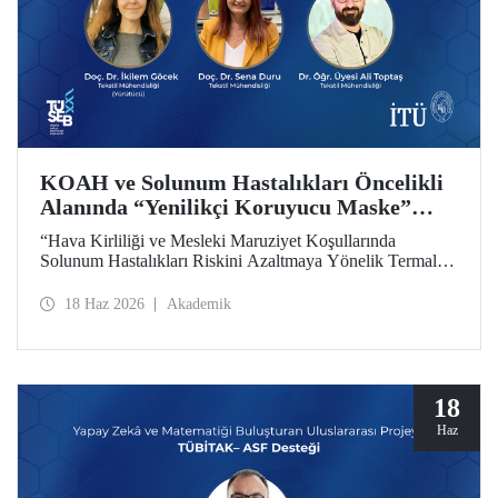
KOAH ve Solunum Hastalıkları Öncelikli
Alanında “Yenilikçi Koruyucu Maske”
Projesine TÜSEB Desteği
“Hava Kirliliği ve Mesleki Maruziyet Koşullarında
Solunum Hastalıkları Riskini Azaltmaya Yönelik Termal
Konfor Optimize Edilmiş Yenilikçi Koruyucu Maske
Sisteminin Geliştirilmesi” başlıklı proje, Türkiye Sağlık
18 Haz 2026
Akademik
Enstitüleri Başkanlığı (TÜSEB) tarafından yürütülen 2026-
B Grubu Proje Destek Programı kapsamında
desteklenmeye hak kazandı.
18
Haz