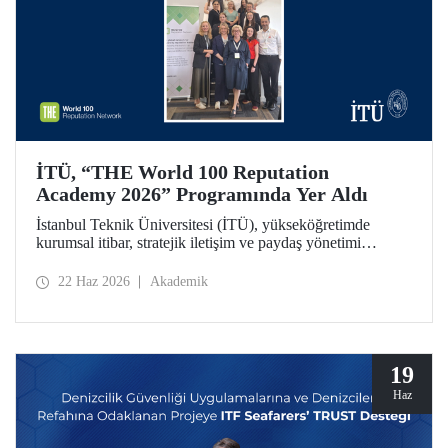
İTÜ, “THE World 100 Reputation
Academy 2026” Programında Yer Aldı
İstanbul Teknik Üniversitesi (İTÜ), yükseköğretimde
kurumsal itibar, stratejik iletişim ve paydaş yönetimi
alanlarında uluslararası ölçekte faaliyet gösteren THE
World 100 Reputation Network tarafından düzenlenen
22 Haz 2026
Akademik
THE World 100 Reputation Academy 2026 programında
Türkiye’den katılan tek üniversite olarak yer aldı.
19
Haz