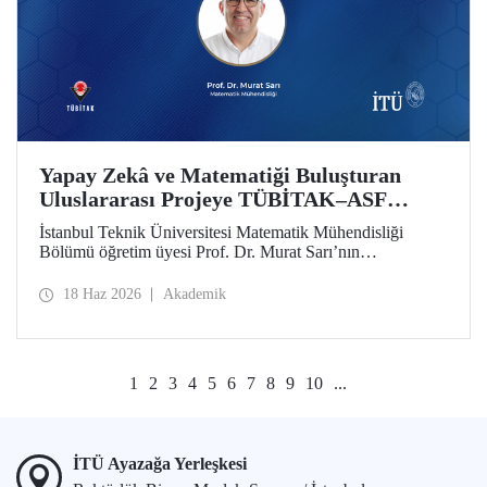
Yapay Zekâ ve Matematiği Buluşturan
Uluslararası Projeye TÜBİTAK–ASF
Desteği
İstanbul Teknik Üniversitesi Matematik Mühendisliği
Bölümü öğretim üyesi Prof. Dr. Murat Sarı’nın
yürütücülüğünde hazırlanan ve yapay zekâ ile ileri
matematiksel yöntemleri birleştiren uluslararası araştırma
18 Haz 2026
Akademik
projesi, 2025 yılı 2517 TÜBİTAK–Azerbaycan Bilim
Vakfı (ASF) İkili İş Birliği Destek Programı kapsamında
desteklenmeye hak kazandı
1
2
3
4
5
6
7
8
9
10
...
İTÜ Ayazağa Yerleşkesi