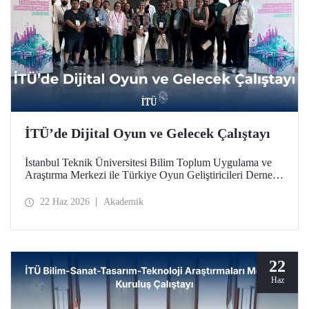
İTÜ’de Dijital Oyun ve Gelecek Çalıştayı
İstanbul Teknik Üniversitesi Bilim Toplum Uygulama ve
Araştırma Merkezi ile Türkiye Oyun Geliştiricileri Derneği
(TOGED) işbirliğinde düzenlenen “Dijital Oyun ve
Gelecek Çalıştayı”, 17 Haziran 2026 tarihinde İTÜ
22 Haz 2026
Akademik
Taşkışla Yerleşkesi’nde gerçekleştirildi.
22
Haz