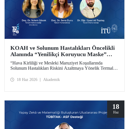
KOAH ve Solunum Hastalıkları Öncelikli
Alanında “Yenilikçi Koruyucu Maske”
Projesine TÜSEB Desteği
“Hava Kirliliği ve Mesleki Maruziyet Koşullarında
Solunum Hastalıkları Riskini Azaltmaya Yönelik Termal
Konfor Optimize Edilmiş Yenilikçi Koruyucu Maske
Sisteminin Geliştirilmesi” başlıklı proje, Türkiye Sağlık
18 Haz 2026
Akademik
Enstitüleri Başkanlığı (TÜSEB) tarafından yürütülen 2026-
B Grubu Proje Destek Programı kapsamında
desteklenmeye hak kazandı.
18
Haz