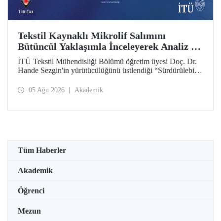
Tekstil Kaynaklı Mikrolif Salımını
Bütüncül Yaklaşımla İnceleyerek Analiz ve
Azaltım Stratejileri Geliştirecek Projeye
İTÜ Tekstil Mühendisliği Bölümü öğretim üyesi Doç. Dr.
TÜBİTAK Desteği
Hande Sezgin'in yürütücülüğünü üstlendiği “Sürdürülebilir
Pamuk ve Polyester Esaslı Tekstil Ürünlerinde Kullanım
Koşullarına Bağlı Mikrolif Salımı: Aşınma, UV Maruziyeti
05 Ağu 2026
Akademik
ve Yıkama Döngülerinin Bütünsel Analizi ve Azaltım
Stratejilerinin Geliştirilmesi” başlıklı proje, TÜBİTAK
2515 – COST Aksiyon Üyeleri Ar-Ge Destek Programı
kapsamında desteklenmeye hak kazandı.
Tüm Haberler
Akademik
Öğrenci
Mezun