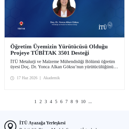
Öğretim Üyemizin Yürütücüsü Olduğu
Projeye TÜBİTAK 3501 Desteği
İTÜ Metalurji ve Malzeme Mühendisliği Bölümü öğretim
üyesi Doç. Dr. Yonca Alkan Göksu’nun yürütücülüğünü
yaptığı “Floresans Özellikli Zincir Uzatıcı Ajanlar ile PET
Geri Dönüşümü ve Geri Dönüştürülmüş PET İçeriğinin
17 Haz 2026
Akademik
Nicel Tayini” başlıklı proje, TÜBİTAK Bilim İnsanı
Destek Programları Başkanlığı (BİDEB) tarafından
yürütülen 3501 – Kariyer Geliştirme Programı kapsamında
desteklenmeye hak kazandı.
1
2
3
4
5
6
7
8
9
10
...
İTÜ Ayazağa Yerleşkesi