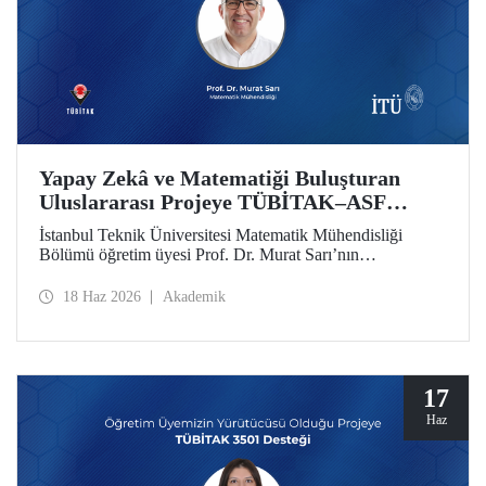
Yapay Zekâ ve Matematiği Buluşturan
Uluslararası Projeye TÜBİTAK–ASF
Desteği
İstanbul Teknik Üniversitesi Matematik Mühendisliği
Bölümü öğretim üyesi Prof. Dr. Murat Sarı’nın
yürütücülüğünde hazırlanan ve yapay zekâ ile ileri
matematiksel yöntemleri birleştiren uluslararası araştırma
18 Haz 2026
Akademik
projesi, 2025 yılı 2517 TÜBİTAK–Azerbaycan Bilim
Vakfı (ASF) İkili İş Birliği Destek Programı kapsamında
desteklenmeye hak kazandı
17
Haz