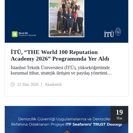
İTÜ, “THE World 100 Reputation
Academy 2026” Programında Yer Aldı
İstanbul Teknik Üniversitesi (İTÜ), yükseköğretimde
kurumsal itibar, stratejik iletişim ve paydaş yönetimi
alanlarında uluslararası ölçekte faaliyet gösteren THE
World 100 Reputation Network tarafından düzenlenen
22 Haz 2026
Akademik
THE World 100 Reputation Academy 2026 programında
Türkiye’den katılan tek üniversite olarak yer aldı.
19
Haz