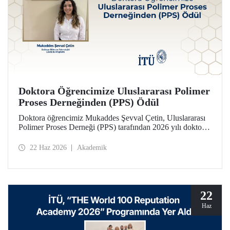
Doktora Öğrencimize Uluslararası Polimer
Proses Derneğinden (PPS) Ödül
Doktora öğrencimiz Mukaddes Şevval Çetin, Uluslararası
Polimer Proses Derneği (PPS) tarafından 2026 yılı doktora
Lisansüstü Seyahat Ödülü’ne layık görüldü. Öğrencimize
ödülü İtalya’da düzenlenecek PPS-41 konferansında
22 Haz 2026
Akademik
takdim edilecek.
22
Haz