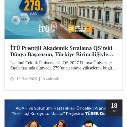
İTÜ Prestijli Akademik Sıralama QS’teki
Dünya Başarısını, Türkiye Birinciliğiyle
Taçlandırdı
İstanbul Teknik Üniversitesi, QS 2027 Dünya Üniversite
Sıralamasında dünyada 279’uncu sıraya yükselerek bugüne
kadarki en iyi derecesini elde etti. İTÜ, Türkiye’den
sıralamaya giren 25 üniversite arasında ilk sırada yer aldı.
19 Haz 2026
Akademik
18
Haz