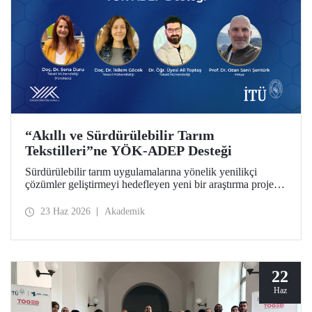
“Akıllı ve Sürdürülebilir Tarım
Tekstilleri”ne YÖK-ADEP Desteği
Sürdürülebilir tarım uygulamalarına yönelik yenilikçi
çözümler geliştirmeyi hedefleyen yeni bir araştırma projesi,
İTÜ’de hayata geçiriliyor. Tarımsal atıkların yüksek katma
değerli ürünlere dönüştürülmesini amaçlayan çalışma;
23 Haz 2026
Akademik
sürdürülebilirlik, döngüsel ekonomi ve ileri tekstil
teknolojilerini bir araya getirerek tarım sektörünün
geleceğine katkı sunmayı hedefliyor.
22
Haz