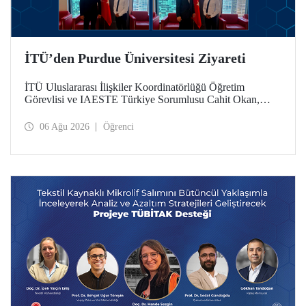
İTÜ’den Purdue Üniversitesi Ziyareti
İTÜ Uluslararası İlişkiler Koordinatörlüğü Öğretim
Görevlisi ve IAESTE Türkiye Sorumlusu Cahit Okan,
akademik ilişkileri ve iş birliğini geliştirmek amacıyla 20-27
Temmuz tarihlerinde ABD’de dünyanın önde gelen
06 Ağu 2026
Öğrenci
araştırma üniversitelerinden Purdue Üniversitesi başta
olmak üzere bir dizi ziyarette bulundu.